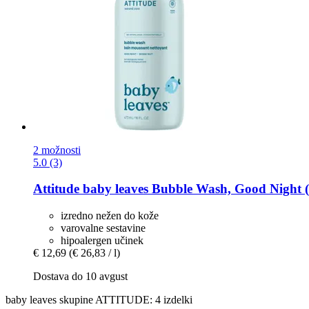
2 možnosti
5.0 (3)
Attitude
baby leaves Bubble Wash, Good Night (
izredno nežen do kože
varovalne sestavine
hipoalergen učinek
€ 12,69
(€ 26,83 / l)
Dostava do 10 avgust
baby leaves skupine ATTITUDE: 4 izdelki