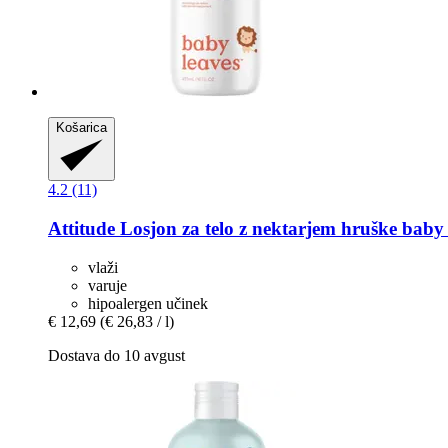
Košarica
4.2 (11)
Attitude
Losjon za telo z nektarjem hruške baby 
vlaži
varuje
hipoalergen učinek
€ 12,69
(€ 26,83 / l)
Dostava do 10 avgust