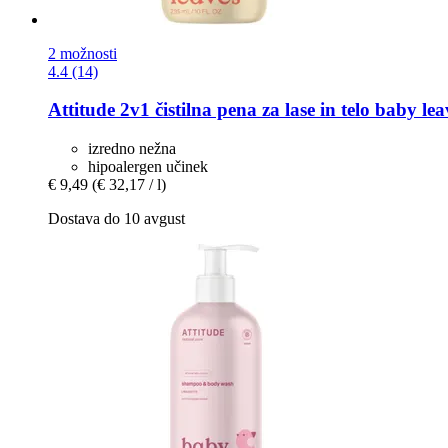
2 možnosti
4.4 (14)
Attitude
2v1 čistilna pena za lase in telo baby le
izredno nežna
hipoalergen učinek
€ 9,49
(€ 32,17 / l)
Dostava do 10 avgust