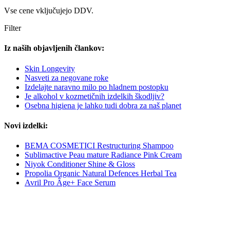
Vse cene vključujejo DDV.
Filter
Iz naših objavljenih člankov:
Skin Longevity
Nasveti za negovane roke
Izdelajte naravno milo po hladnem postopku
Je alkohol v kozmetičnih izdelkih škodljiv?
Osebna higiena je lahko tudi dobra za naš planet
Novi izdelki:
BEMA COSMETICI Restructuring Shampoo
Sublimactive Peau mature Radiance Pink Cream
Niyok Conditioner Shine & Gloss
Propolia Organic Natural Defences Herbal Tea
Avril Pro Âge+ Face Serum