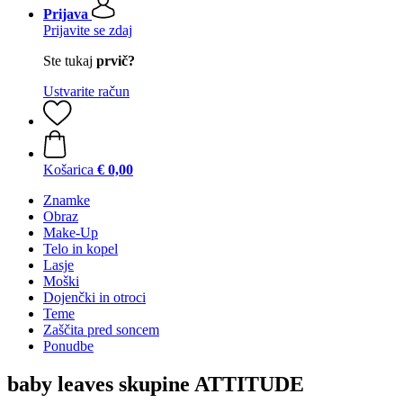
Prijava
Prijavite se zdaj
Ste tukaj
prvič?
Ustvarite račun
Košarica
€ 0,00
Znamke
Obraz
Make-Up
Telo in kopel
Lasje
Moški
Dojenčki in otroci
Teme
Zaščita pred soncem
Ponudbe
baby leaves skupine ATTITUDE