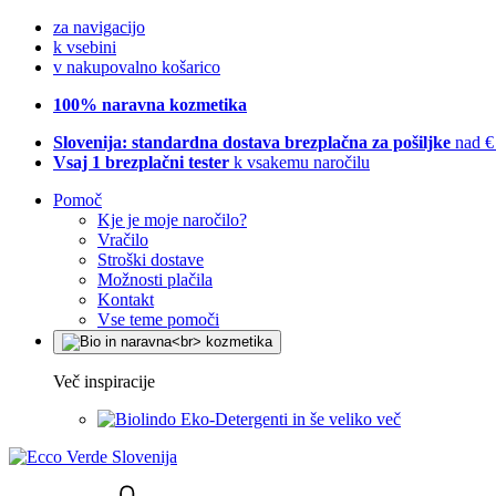
za navigacijo
k vsebini
v nakupovalno košarico
100% naravna kozmetika
Slovenija: standardna dostava brezplačna za pošiljke
nad €
Vsaj 1 brezplačni tester
k vsakemu naročilu
Pomoč
Kje je moje naročilo?
Vračilo
Stroški dostave
Možnosti plačila
Kontakt
Vse teme pomoči
Več inspiracije
Eko-Detergenti in še veliko več