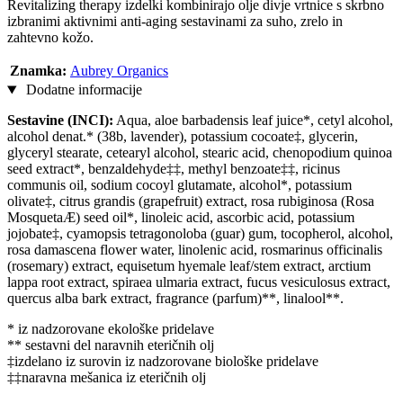
Revitalizing therapy izdelki kombinirajo olje divje vrtnice s skrbno
izbranimi aktivnimi anti-aging sestavinami za suho, zrelo in
zahtevno kožo.
Znamka:
Aubrey Organics
Dodatne informacije
Sestavine (INCI):
Aqua, aloe barbadensis leaf juice*, cetyl alcohol,
alcohol denat.* (38b, lavender), potassium cocoate‡, glycerin,
glyceryl stearate, cetearyl alcohol, stearic acid, chenopodium quinoa
seed extract*, benzaldehyde‡‡, methyl benzoate‡‡, ricinus
communis oil, sodium cocoyl glutamate, alcohol*, potassium
olivate‡, citrus grandis (grapefruit) extract, rosa rubiginosa (Rosa
MosquetaÆ) seed oil*, linoleic acid, ascorbic acid, potassium
jojobate‡, cyamopsis tetragonoloba (guar) gum, tocopherol, alcohol,
rosa damascena flower water, linolenic acid, rosmarinus officinalis
(rosemary) extract, equisetum hyemale leaf/stem extract, arctium
lappa root extract, spiraea ulmaria extract, fucus vesiculosus extract,
quercus alba bark extract, fragrance (parfum)**, linalool**.
* iz nadzorovane ekološke pridelave
** sestavni del naravnih eteričnih olj
‡izdelano iz surovin iz nadzorovane biološke pridelave
‡‡naravna mešanica iz eteričnih olj