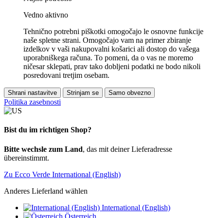
Vedno aktivno
Tehnično potrebni piškotki omogočajo le osnovne funkcije
naše spletne strani. Omogočajo vam na primer zbiranje
izdelkov v vaši nakupovalni košarici ali dostop do vašega
uporabniškega računa. To pomeni, da o vas ne moremo
ničesar sklepati, prav tako dobljeni podatki ne bodo nikoli
posredovani tretjim osebam.
Shrani nastavitve
Strinjam se
Samo obvezno
Politika zasebnosti
Bist du im richtigen Shop?
Bitte wechsle zum Land
, das mit deiner Lieferadresse
übereinstimmt.
Zu Ecco Verde International (English)
Anderes Lieferland wählen
International (English)
Österreich