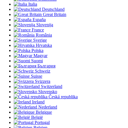
Italia
Deutschland
Great Britain
España
Slovenija
France
România
Sverige
Hrvatska
Polska
Magyar
Suomi
България
Schweiz
Suisse
Svizzera
Switzerland
Slovensko
Česká republika
Ireland
Nederland
Belgique
België
Portugal
Belgien