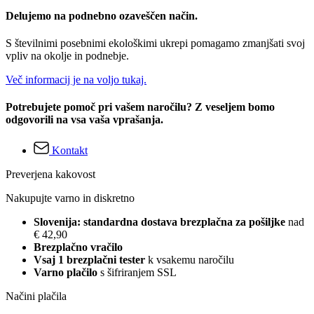
Delujemo na podnebno ozaveščen način.
S številnimi posebnimi ekološkimi ukrepi pomagamo zmanjšati svoj
vpliv na okolje in podnebje.
Več informacij je na voljo tukaj.
Potrebujete pomoč pri vašem naročilu? Z veseljem bomo
odgovorili na vsa vaša vprašanja.
Kontakt
Preverjena kakovost
Nakupujte varno in diskretno
Slovenija: standardna dostava brezplačna za pošiljke
nad
€ 42,90
Brezplačno vračilo
Vsaj 1 brezplačni tester
k vsakemu naročilu
Varno plačilo
s šifriranjem SSL
Načini plačila