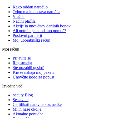
Kako oddati naročilo
Odprema in dostava naročila
Vračila
Načini plačila
Akcije in unovčitev darilnih bonov
Ali potrebujete dodatno pomoč?
Poslovni partnerji
Moj uporabniški račun
Moj račun
Prijavite se
Registracija
Ste pozabili geslo?
Kje se nahaja moj paket?
Unovčite kodo za popust
Izvedite več
beauty Blog
Sestavine
Certifikati naravne kozmetike
Mi in naše okolje
Aktualne ponudbe