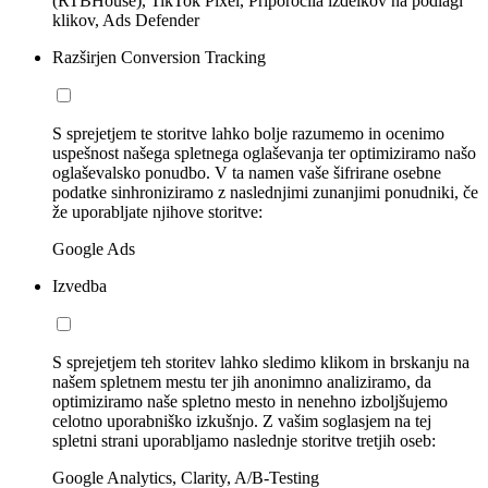
(RTBHouse), TikTok Pixel, Priporočila izdelkov na podlagi
klikov, Ads Defender
Razširjen Conversion Tracking
S sprejetjem te storitve lahko bolje razumemo in ocenimo
uspešnost našega spletnega oglaševanja ter optimiziramo našo
oglaševalsko ponudbo. V ta namen vaše šifrirane osebne
podatke sinhroniziramo z naslednjimi zunanjimi ponudniki, če
že uporabljate njihove storitve:
Google Ads
Izvedba
S sprejetjem teh storitev lahko sledimo klikom in brskanju na
našem spletnem mestu ter jih anonimno analiziramo, da
optimiziramo naše spletno mesto in nenehno izboljšujemo
celotno uporabniško izkušnjo. Z vašim soglasjem na tej
spletni strani uporabljamo naslednje storitve tretjih oseb:
Google Analytics, Clarity, A/B-Testing