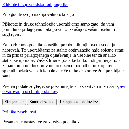
Kliknite tukaj za odstop od pogodbe
Prilagodite svojo nakupovalno izkušnjo
Piškotke in druge tehnologije uporabljamo samo zato, da vam
ponudimo prilagojeno nakupovalno izkušnjo z vašim osebnim
soglasjem.
Za to zbiramo podatke o naših uporabnikih, njihovem vedenju in
napravah. To uporabljamo za stalno optimizacijo naše spletne strani
in za prikaz prilagojenega oglaševanja in vsebine ter za analizo
statistike uporabe. Vaše šifrirane podatke lahko tudi primerjamo z
zunanjimi ponudniki in vam prikažemo ponudbe prek njihovih
spletnih oglaševalskih kanalov, le če njihove storitve že uporabljate
sami.
Preden podate soglasje, se pozanimajte v nastavitvah in v naši
izjavi
o varovanju osebnih podatkov
.
Strinjam se
Samo obvezno
Prilagajanje nastavitev
Politika zasebnosti
Posamezne nastavitve za varstvo podatkov