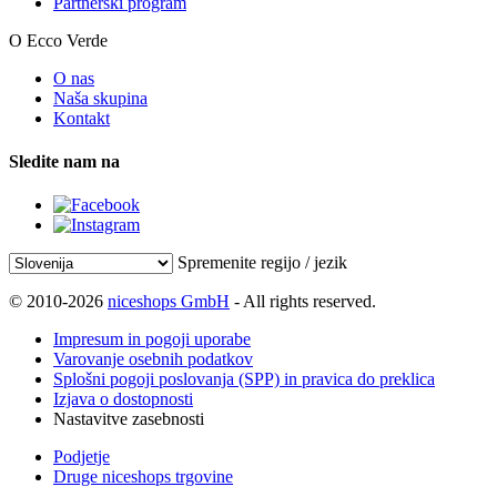
Partnerski program
O Ecco Verde
O nas
Naša skupina
Kontakt
Sledite nam na
Spremenite regijo / jezik
© 2010-2026
niceshops GmbH
- All rights reserved.
Impresum in pogoji uporabe
Varovanje osebnih podatkov
Splošni pogoji poslovanja (SPP) in pravica do preklica
Izjava o dostopnosti
Nastavitve zasebnosti
Podjetje
Druge niceshops trgovine