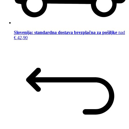
Slovenija: standardna dostava brezplačna za pošiljke
nad
€ 42,90