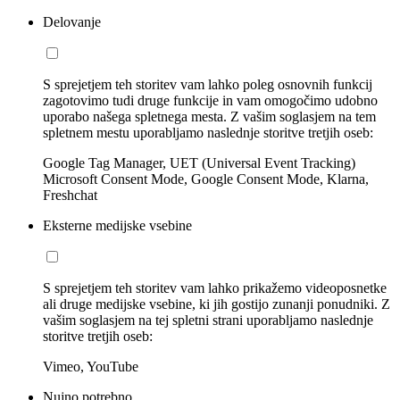
Delovanje
S sprejetjem teh storitev vam lahko poleg osnovnih funkcij
zagotovimo tudi druge funkcije in vam omogočimo udobno
uporabo našega spletnega mesta. Z vašim soglasjem na tem
spletnem mestu uporabljamo naslednje storitve tretjih oseb:
Google Tag Manager, UET (Universal Event Tracking)
Microsoft Consent Mode, Google Consent Mode, Klarna,
Freshchat
Eksterne medijske vsebine
S sprejetjem teh storitev vam lahko prikažemo videoposnetke
ali druge medijske vsebine, ki jih gostijo zunanji ponudniki. Z
vašim soglasjem na tej spletni strani uporabljamo naslednje
storitve tretjih oseb:
Vimeo, YouTube
Nujno potrebno