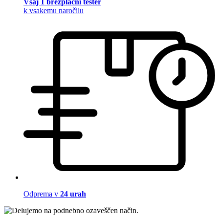
Vsaj 1 brezplačni tester
k vsakemu naročilu
Odprema v
24 urah