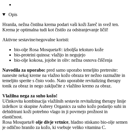
Opis
Hranila, nežna čistilna krema podari vaši koži žareč in svež ten.
Krema je optimalna tudi kot čistilo za odstranjevanje ličil!
Aktivne sestavine/negovalne koristi:
bio-olje Rosa Mosqueta®: izboljša teksturo kože
bio-proteini quinoa: vlažijo in negujejo
bio-olje kokosa, jojobe in oliv: nežna osnova čiščenja
Navodila za uporabo:
pred samo uporabo temeljito pretresite:
nanesite nekaj kreme na vlažno kožo obraza ter nežno razmažite in
temeljito sperite s čisto vodo. Nato uporabite revitalizing therapy
tonik za obraz in nego zaključite z vlažilno kremo za obraz.
Vlažilna nega za suho kožo!
Učinkovita kombinacija vlažilnih sestavin revitalizing therapy linije
izdelkov iz skupine Aubrey Organics za suho kožo podarijo suhi in
dehidrirani koži potrebno vlago in ji povrnejo prožnost in
elastičnost.
Rosa Mosqueta®
olje divje vrtnice
, hladno stiskano bio-olje semen
je odlično hranilo za kožo, ki vsebuje veliko vitamina C.