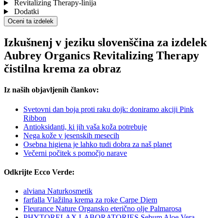
Revitalizing Therapy-linija
Dodatki
Oceni ta izdelek
Izkušnenj v jeziku slovenščina za izdelek
Aubrey Organics Revitalizing Therapy
čistilna krema za obraz
Iz naših objavljenih člankov:
Svetovni dan boja proti raku dojk: doniramo akciji Pink
Ribbon
Antioksidanti, ki jih vaša koža potrebuje
Nega kože v jesenskih mesecih
Osebna higiena je lahko tudi dobra za naš planet
Večerni počitek s pomočjo narave
Odkrijte Ecco Verde:
alviana Naturkosmetik
farfalla Vlažilna krema za roke Carpe Diem
Fleurance Nature Organsko eterično olje Palmarosa
PHYTORELAX LABORATORIES Sebum Aloe Vera