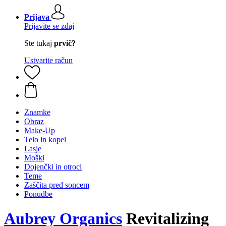
Prijava
Prijavite se zdaj
Ste tukaj
prvič?
Ustvarite račun
Znamke
Obraz
Make-Up
Telo in kopel
Lasje
Moški
Dojenčki in otroci
Teme
Zaščita pred soncem
Ponudbe
Aubrey Organics
Revitalizing