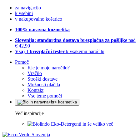
za navigacijo
k vsebini
v nakupovalno košarico
100% naravna kozmetika
Slovenija: standardna dostava brezplačna za pošiljke
nad
€ 42,90
Vsaj 1 brezplačni tester
k vsakemu naročilu
Pomoč
Kje je moje naročilo?
Vračilo
Stroški dostave
Možnosti plačila
Kontakt
Vse teme pomoči
Več inspiracije
Eko-Detergenti in še veliko več