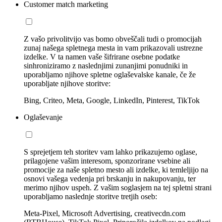
Customer match marketing
Z vašo privolitvijo vas bomo obveščali tudi o promocijah
zunaj našega spletnega mesta in vam prikazovali ustrezne
izdelke. V ta namen vaše šifrirane osebne podatke
sinhroniziramo z naslednjimi zunanjimi ponudniki in
uporabljamo njihove spletne oglaševalske kanale, če že
uporabljate njihove storitve:
Bing, Criteo, Meta, Google, LinkedIn, Pinterest, TikTok
Oglaševanje
S sprejetjem teh storitev vam lahko prikazujemo oglase,
prilagojene vašim interesom, sponzorirane vsebine ali
promocije za naše spletno mesto ali izdelke, ki temleljijo na
osnovi vašega vedenja pri brskanju in nakupovanju, ter
merimo njihov uspeh. Z vašim soglasjem na tej spletni strani
uporabljamo naslednje storitve tretjih oseb:
Meta-Pixel, Microsoft Advertising, creativecdn.com