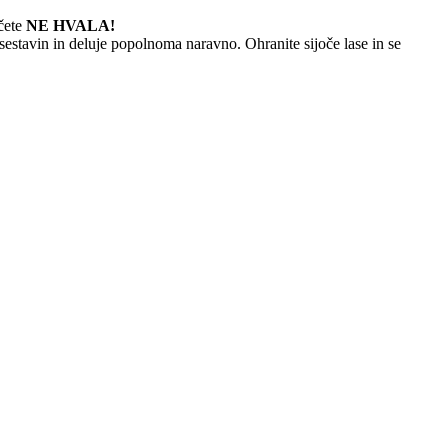
čete
NE HVALA!
stavin in deluje popolnoma naravno. Ohranite sijoče lase in se