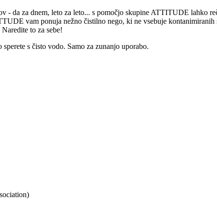
ov - da za dnem, leto za leto... s pomočjo skupine ATTITUDE lahko re
TTUDE vam ponuja nežno čistilno nego, ki ne vsebuje kontanimiranih se
 Naredite to za sebe!
to sperete s čisto vodo. Samo za zunanjo uporabo.
sociation)