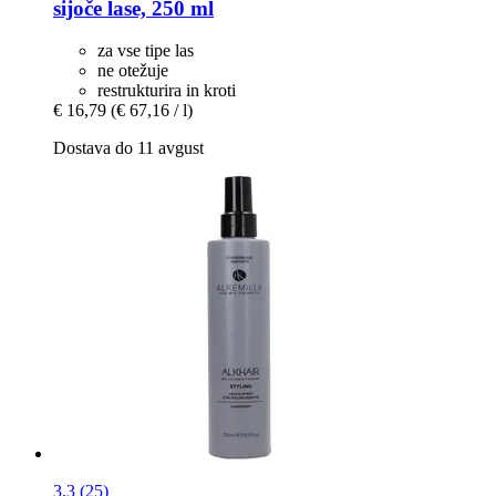
sijoče lase, 250 ml
za vse tipe las
ne otežuje
restrukturira in kroti
€ 16,79
(€ 67,16 / l)
Dostava do 11 avgust
3.3 (25)