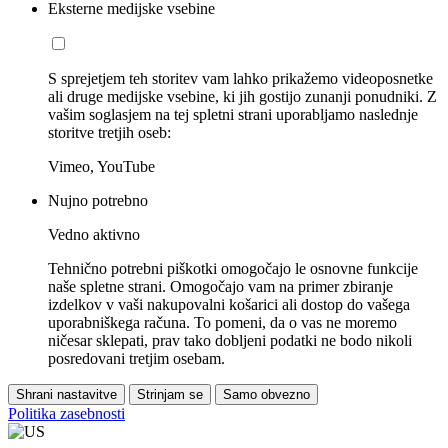
Eksterne medijske vsebine
S sprejetjem teh storitev vam lahko prikažemo videoposnetke
ali druge medijske vsebine, ki jih gostijo zunanji ponudniki. Z
vašim soglasjem na tej spletni strani uporabljamo naslednje
storitve tretjih oseb:
Vimeo, YouTube
Nujno potrebno
Vedno aktivno
Tehnično potrebni piškotki omogočajo le osnovne funkcije
naše spletne strani. Omogočajo vam na primer zbiranje
izdelkov v vaši nakupovalni košarici ali dostop do vašega
uporabniškega računa. To pomeni, da o vas ne moremo
ničesar sklepati, prav tako dobljeni podatki ne bodo nikoli
posredovani tretjim osebam.
Shrani nastavitve
Strinjam se
Samo obvezno
Politika zasebnosti