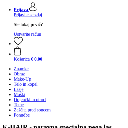
Prijava
Prijavite se zdaj
Ste tukaj
prvič?
Ustvarite račun
Košarica
€ 0,00
Znamke
Obraz
Make-Up
Telo in kopel
Lasje
Moški
Dojenčki in otroci
Teme
Zaščita pred soncem
Ponudbe
K-HAIR - naravna specialna nega las