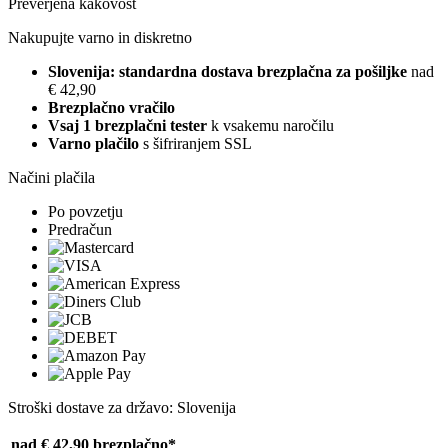
Preverjena kakovost
Nakupujte varno in diskretno
Slovenija: standardna dostava brezplačna za pošiljke
nad
€ 42,90
Brezplačno vračilo
Vsaj 1 brezplačni tester
k vsakemu naročilu
Varno plačilo
s šifriranjem SSL
Načini plačila
Po povzetju
Predračun
Stroški dostave za državo: Slovenija
nad € 42,90
brezplačno*