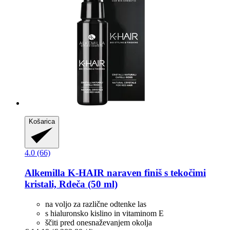
Košarica
4.0 (66)
Alkemilla
K-​HAIR naraven finiš s tekočimi
kristali, Rdeča (50 ml)
na voljo za različne odtenke las
s hialuronsko kislino in vitaminom E
ščiti pred onesnaževanjem okolja