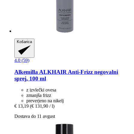
Košarica
4.0 (59)
Alkemilla
ALKHAIR Anti-​Frizz negovalni
sprej, 100 ml
z izvlečki ovesa
zmanjša frizz
preverjeno na nikelj
€ 13,19
(€ 131,90 / l)
Dostava do 11 avgust