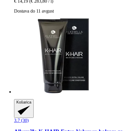
€ 14,19
(€ 283,80 / l)
Dostava do 11 avgust
Košarica
3.7 (30)