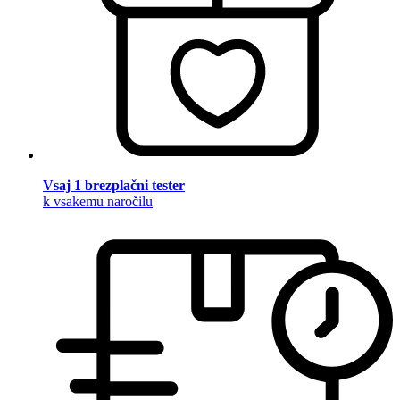
Vsaj 1 brezplačni tester
k vsakemu naročilu