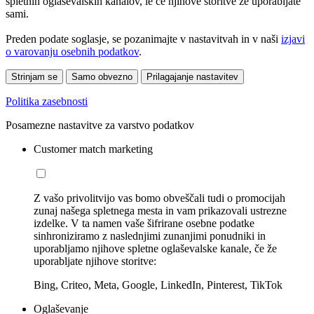
spletnih oglaševalskih kanalov, le če njihove storitve že uporabljate
sami.
Preden podate soglasje, se pozanimajte v nastavitvah in v naši
izjavi
o varovanju osebnih podatkov
.
Strinjam se
Samo obvezno
Prilagajanje nastavitev
Politika zasebnosti
Posamezne nastavitve za varstvo podatkov
Customer match marketing
Z vašo privolitvijo vas bomo obveščali tudi o promocijah
zunaj našega spletnega mesta in vam prikazovali ustrezne
izdelke. V ta namen vaše šifrirane osebne podatke
sinhroniziramo z naslednjimi zunanjimi ponudniki in
uporabljamo njihove spletne oglaševalske kanale, če že
uporabljate njihove storitve:
Bing, Criteo, Meta, Google, LinkedIn, Pinterest, TikTok
Oglaševanje