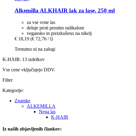
Alkemilla
ALKHAIR lak za lase, 250 ml
za vse vrste las
deluje proti prostim radikalom
vegansko in preizkušeno na nikelj
€ 18,19
(€ 72,76 / l)
Trenutno ni na zalogi
K-HAIR: 13 izdelkov
Vse cene vključujejo DDV.
Filter
Kategorije:
Znamke
ALKEMILLA
Nega las
K-HAIR
Iz naših objavljenih člankov: