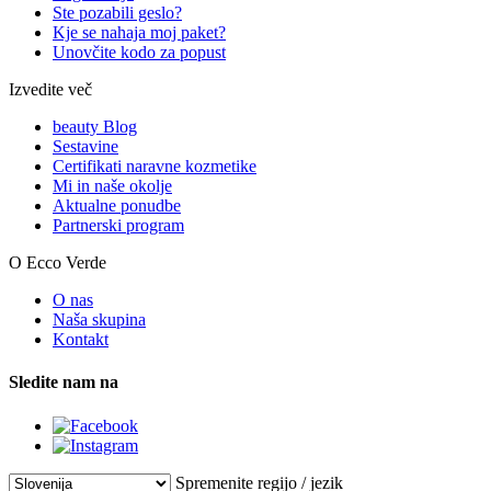
Ste pozabili geslo?
Kje se nahaja moj paket?
Unovčite kodo za popust
Izvedite več
beauty Blog
Sestavine
Certifikati naravne kozmetike
Mi in naše okolje
Aktualne ponudbe
Partnerski program
O Ecco Verde
O nas
Naša skupina
Kontakt
Sledite nam na
Spremenite regijo / jezik