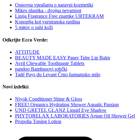
Osnovna vprašanja o naravni kozmetiki
Mikro plastika - dvojna nevarnost
Linija Fragrance Free znamke URTEKRAM
Konoplja kot vsestranska rastlina
5 mitov o suhi koži
Odkrijte Ecco Verde:
ATTITUDE
BEAUTY MADE EASY Paper Tube Lip Balm
Avril Chewable Toothpaste Tablets
pandoo Bambusovi robčki
Tadé Pays du Levant Črno hamamsko milo
Novi izdelki:
Niyok Conditioner Shine & Gloss
FREE! Organics Hydrating Shower Aquatic Passion
UND GRETEL GLANZ Liquid Eye Shadow
PHYTORELAX LABORATORIES Argan Oil Shower Gel
Propolia Toning Lotion