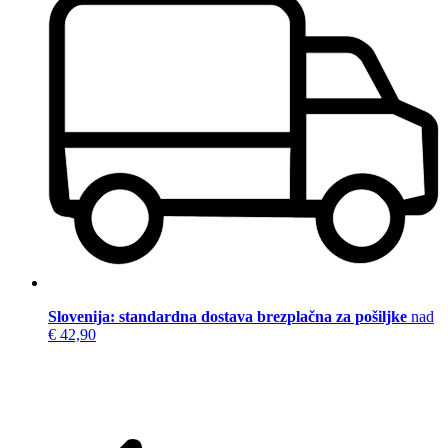
Slovenija: standardna dostava brezplačna za pošiljke
nad
€ 42,90