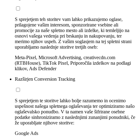
S sprejetjem teh storitev vam lahko prikazujemo oglase,
prilagojene vašim interesom, sponzorirane vsebine ali
promocije za naše spletno mesto ali izdelke, ki temleljijo na
osnovi vašega vedenja pri brskanju in nakupovanju, ter
merimo njihov uspeh. Z vašim soglasjem na tej spletni strani
uporabljamo naslednje storitve tretjih oseb:
Meta-Pixel, Microsoft Advertising, creativecdn.com
(RTBHouse), TikTok Pixel, Priporočila izdelkov na podlagi
klikov, Ads Defender
Razširjen Conversion Tracking
S sprejetjem te storitve lahko bolje razumemo in ocenimo
uspešnost našega spletnega oglaševanja ter optimiziramo našo
oglaševalsko ponudbo. V ta namen vaše šifrirane osebne
podatke sinhroniziramo z naslednjimi zunanjimi ponudniki, če
že uporabljate njihove storitve:
Google Ads