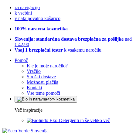
za navigacijo
k vsebini
v nakupovalno košarico
100% naravna kozmetika
Slovenija: standardna dostava brezplačna za pošiljke
nad
€ 42,90
Vsaj 1 brezplačni tester
k vsakemu naročilu
Pomoč
Kje je moje naročilo?
Vračilo
Stroški dostave
Možnosti plačila
Kontakt
Vse teme pomoči
Več inspiracije
Eko-Detergenti in še veliko več