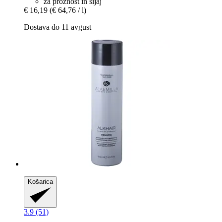
za prožnost in sijaj
€ 16,19
(€ 64,76 / l)
Dostava do 11 avgust
Košarica
3.9 (51)