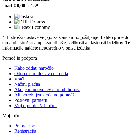
nad € 0,00
€ 5,29
* Ti stroški dostave veljajo za standardno pošiljanje. Lahko pride do
dodatnih stroškov, npr. zaradi teže, velikosti ali lastnosti izdelkov. Te
informacije najdete neposredno v opisu izdelka.
Pomoč in podpora
Kako oddati naročilo
Odprema in dostava naročila
Vračila
Načini plačila
Akcije in unovčitev darilnih bonov
Ali potrebujete dodatno pomoč?
Poslovni partnerji
Moj uporabniški račun
Moj račun
Prijavite se
Registracija