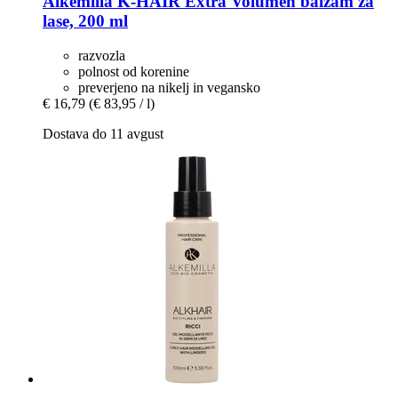
Alkemilla
K-​HAIR Extra Volumen balzam za
lase, 200 ml
razvozla
polnost od korenine
preverjeno na nikelj in vegansko
€ 16,79
(€ 83,95 / l)
Dostava do 11 avgust