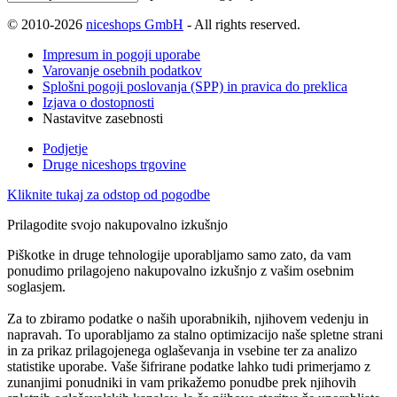
© 2010-2026
niceshops GmbH
- All rights reserved.
Impresum in pogoji uporabe
Varovanje osebnih podatkov
Splošni pogoji poslovanja (SPP) in pravica do preklica
Izjava o dostopnosti
Nastavitve zasebnosti
Podjetje
Druge niceshops trgovine
Kliknite tukaj za odstop od pogodbe
Prilagodite svojo nakupovalno izkušnjo
Piškotke in druge tehnologije uporabljamo samo zato, da vam
ponudimo prilagojeno nakupovalno izkušnjo z vašim osebnim
soglasjem.
Za to zbiramo podatke o naših uporabnikih, njihovem vedenju in
napravah. To uporabljamo za stalno optimizacijo naše spletne strani
in za prikaz prilagojenega oglaševanja in vsebine ter za analizo
statistike uporabe. Vaše šifrirane podatke lahko tudi primerjamo z
zunanjimi ponudniki in vam prikažemo ponudbe prek njihovih