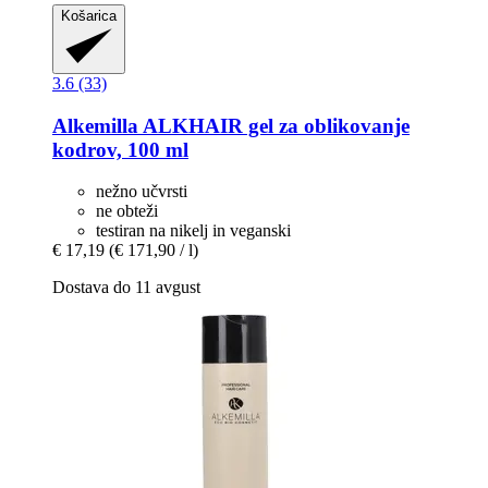
Košarica
3.6 (33)
Alkemilla
ALKHAIR gel za oblikovanje
kodrov, 100 ml
nežno učvrsti
ne obteži
testiran na nikelj in veganski
€ 17,19
(€ 171,90 / l)
Dostava do 11 avgust