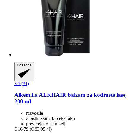
Košarica
3.5 (31)
Alkemilla
ALKHAIR balzam za kodraste lase,
200 ml
razvozlja
z rastlinskimi bio ekstrakti
preverejeno na nikelj
€ 16,79
(€ 83,95 / l)