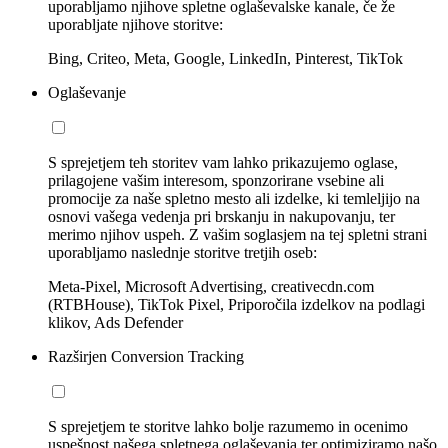
uporabljamo njihove spletne oglaševalske kanale, če že
uporabljate njihove storitve:
Bing, Criteo, Meta, Google, LinkedIn, Pinterest, TikTok
Oglaševanje
S sprejetjem teh storitev vam lahko prikazujemo oglase,
prilagojene vašim interesom, sponzorirane vsebine ali
promocije za naše spletno mesto ali izdelke, ki temleljijo na
osnovi vašega vedenja pri brskanju in nakupovanju, ter
merimo njihov uspeh. Z vašim soglasjem na tej spletni strani
uporabljamo naslednje storitve tretjih oseb:
Meta-Pixel, Microsoft Advertising, creativecdn.com
(RTBHouse), TikTok Pixel, Priporočila izdelkov na podlagi
klikov, Ads Defender
Razširjen Conversion Tracking
S sprejetjem te storitve lahko bolje razumemo in ocenimo
uspešnost našega spletnega oglaševanja ter optimiziramo našo