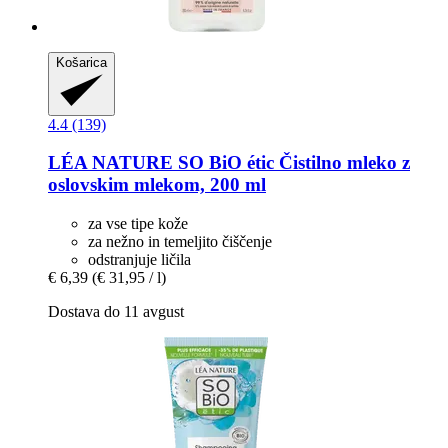
Košarica
4.4 (139)
LÉA NATURE SO BiO étic
Čistilno mleko z
oslovskim mlekom, 200 ml
za vse tipe kože
za nežno in temeljito čiščenje
odstranjuje ličila
€ 6,39
(€ 31,95 / l)
Dostava do 11 avgust