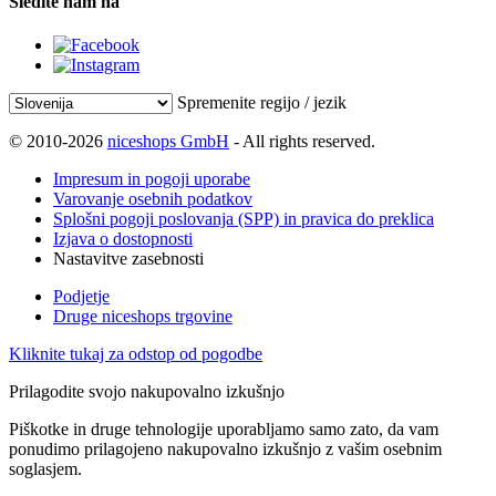
Sledite nam na
Spremenite regijo / jezik
© 2010-2026
niceshops GmbH
- All rights reserved.
Impresum in pogoji uporabe
Varovanje osebnih podatkov
Splošni pogoji poslovanja (SPP) in pravica do preklica
Izjava o dostopnosti
Nastavitve zasebnosti
Podjetje
Druge niceshops trgovine
Kliknite tukaj za odstop od pogodbe
Prilagodite svojo nakupovalno izkušnjo
Piškotke in druge tehnologije uporabljamo samo zato, da vam
ponudimo prilagojeno nakupovalno izkušnjo z vašim osebnim
soglasjem.