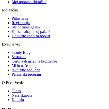
Moj uporabniški račun
Moj račun
Prijavite se
Registracija
Ste pozabili geslo?
Kje se nahaja moj paket?
Unovčite kodo za popust
Izvedite več
beauty Blog
Sestavine
Certifikati naravne kozmetike
Mi in naše okolje
Aktualne ponudbe
Partnerski program
O Ecco Verde
O nas
Naša skupina
Kontakt