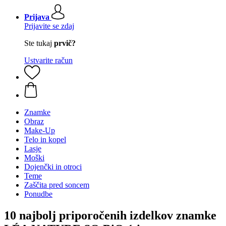
Prijava
Prijavite se zdaj
Ste tukaj
prvič?
Ustvarite račun
Znamke
Obraz
Make-Up
Telo in kopel
Lasje
Moški
Dojenčki in otroci
Teme
Zaščita pred soncem
Ponudbe
10 najbolj priporočenih izdelkov znamke