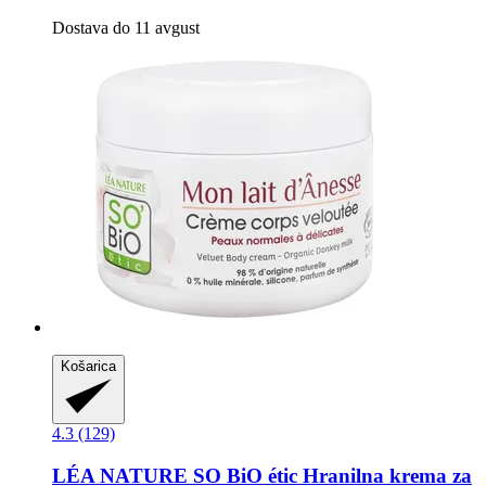
Dostava do 11 avgust
Košarica
4.3 (129)
LÉA NATURE SO BiO étic
Hranilna krema za