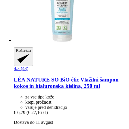
Košarica
4.3 (43)
LÉA NATURE SO BiO étic
Vlažilni šampon
kokos in hialuronska kislina, 250 ml
za vse tipe kože
krepi prožnost
varuje pred dehidracijo
€ 6,79
(€ 27,16 / l)
Dostava do 11 avgust