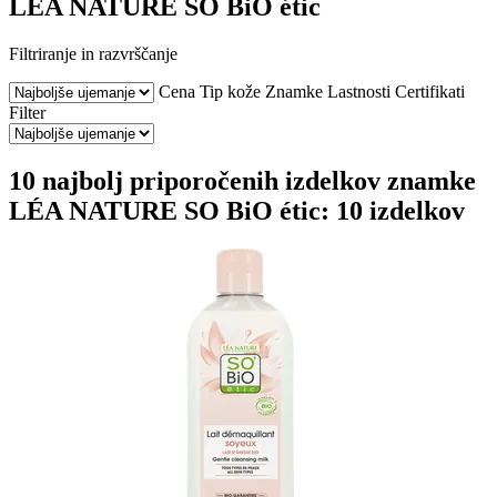
LÉA NATURE SO BiO étic
Filtriranje in razvrščanje
Cena
Tip kože
Znamke
Lastnosti
Certifikati
Filter
10 najbolj priporočenih izdelkov znamke
LÉA NATURE SO BiO étic: 10 izdelkov