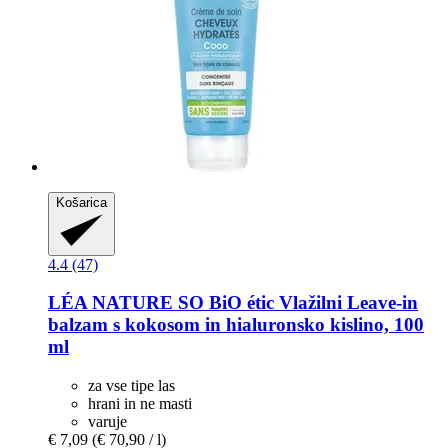
Košarica
4.4 (47)
LÉA NATURE SO BiO étic
Vlažilni Leave-​in
balzam s kokosom in hialuronsko kislino, 100
ml
za vse tipe las
hrani in ne masti
varuje
€ 7,09
(€ 70,90 / l)