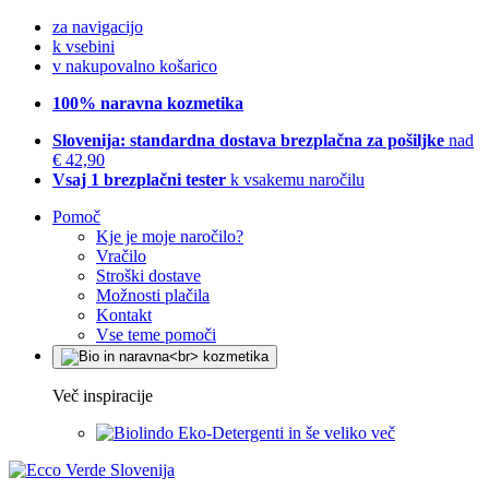
za navigacijo
k vsebini
v nakupovalno košarico
100% naravna kozmetika
Slovenija: standardna dostava brezplačna za pošiljke
nad
€ 42,90
Vsaj 1 brezplačni tester
k vsakemu naročilu
Pomoč
Kje je moje naročilo?
Vračilo
Stroški dostave
Možnosti plačila
Kontakt
Vse teme pomoči
Več inspiracije
Eko-Detergenti in še veliko več