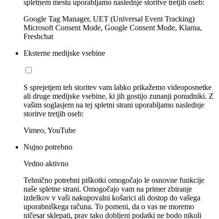
spletnem mestu uporabljamo naslednje storitve tretjih oseb:
Google Tag Manager, UET (Universal Event Tracking)
Microsoft Consent Mode, Google Consent Mode, Klarna,
Freshchat
Eksterne medijske vsebine
S sprejetjem teh storitev vam lahko prikažemo videoposnetke
ali druge medijske vsebine, ki jih gostijo zunanji ponudniki. Z
vašim soglasjem na tej spletni strani uporabljamo naslednje
storitve tretjih oseb:
Vimeo, YouTube
Nujno potrebno
Vedno aktivno
Tehnično potrebni piškotki omogočajo le osnovne funkcije
naše spletne strani. Omogočajo vam na primer zbiranje
izdelkov v vaši nakupovalni košarici ali dostop do vašega
uporabniškega računa. To pomeni, da o vas ne moremo
ničesar sklepati, prav tako dobljeni podatki ne bodo nikoli