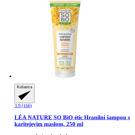
Košarica
3.9 (166)
LÉA NATURE SO BiO étic
Hranilni šampon s
karitejevim maslom, 250 ml