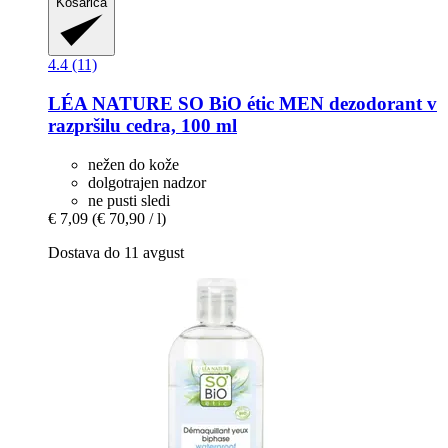
Košarica
4.4 (11)
LÉA NATURE SO BiO étic
MEN dezodorant v
razpršilu cedra, 100 ml
nežen do kože
dolgotrajen nadzor
ne pusti sledi
€ 7,09
(€ 70,90 / l)
Dostava do 11 avgust