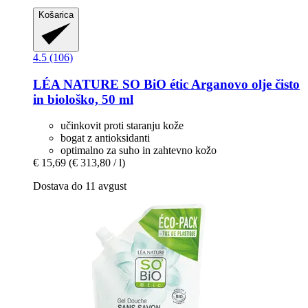
Košarica
4.5 (106)
LÉA NATURE SO BiO étic
Arganovo olje čisto
in biološko, 50 ml
učinkovit proti staranju kože
bogat z antioksidanti
optimalno za suho in zahtevno kožo
€ 15,69
(€ 313,80 / l)
Dostava do 11 avgust