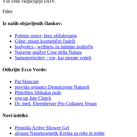
Vse cene vključujejo DDV.
Filter
Iz naših objavljenih člankov:
Poletno sonce, brez obžalovanja
Gline: pisani kozmetični čudeži
bodyotics - wellness za intimno področje
Naravne spužve Cose della Natura
Samoporjavitev - vse, kar morate vedeti
Odkrijte Ecco Verde:
Pai Skincare
provida organics Dentalcreme Naturell
Phitofilos Shikakai prah
veg-up Jute Clutch
Dr. med. Ehrenberger Pro Collagen Vegan
Novi izdelki:
Propolia Active Shower Gel
alviana Naturkosmetik Krema za roke in nohte