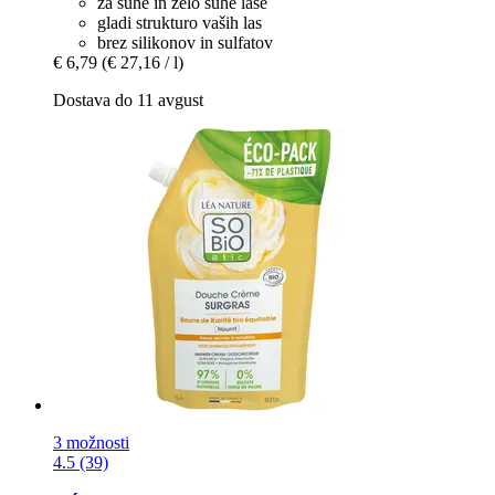
za suhe in zelo suhe lase
gladi strukturo vaših las
brez silikonov in sulfatov
€ 6,79
(€ 27,16 / l)
Dostava do 11 avgust
3 možnosti
4.5 (39)