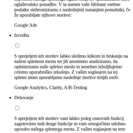
oglaševalsko ponudbo. V ta namen vaše šifrirane osebne
podatke sinhroniziramo z naslednjimi zunanjimi ponudniki, če
že uporabljate njihove storitve:
Google Ads
Izvedba
S sprejetjem teh storitev lahko sledimo klikom in brskanju na
našem spletnem mestu ter jih anonimno analiziramo, da
optimiziramo naše spletno mesto in nenehno izboljšujemo
celotno uporabniško izkušnjo. Z vašim soglasjem na tej
spletni strani uporabljamo naslednje storitve tretjih oseb:
Google Analytics, Clarity, A/B-Testing
Delovanje
S sprejetjem teh storitev vam lahko poleg osnovnih funkcij
zagotovimo tudi druge funkcije in vam omogočimo udobno
uporabo našega spletnega mesta. Z vašim soglasjem na tem