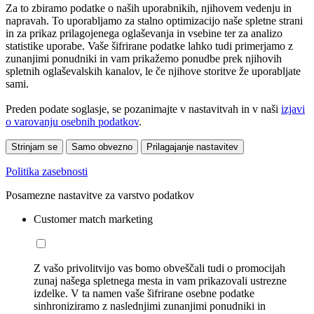
Za to zbiramo podatke o naših uporabnikih, njihovem vedenju in
napravah. To uporabljamo za stalno optimizacijo naše spletne strani
in za prikaz prilagojenega oglaševanja in vsebine ter za analizo
statistike uporabe. Vaše šifrirane podatke lahko tudi primerjamo z
zunanjimi ponudniki in vam prikažemo ponudbe prek njihovih
spletnih oglaševalskih kanalov, le če njihove storitve že uporabljate
sami.
Preden podate soglasje, se pozanimajte v nastavitvah in v naši
izjavi
o varovanju osebnih podatkov
.
Strinjam se
Samo obvezno
Prilagajanje nastavitev
Politika zasebnosti
Posamezne nastavitve za varstvo podatkov
Customer match marketing
Z vašo privolitvijo vas bomo obveščali tudi o promocijah
zunaj našega spletnega mesta in vam prikazovali ustrezne
izdelke. V ta namen vaše šifrirane osebne podatke
sinhroniziramo z naslednjimi zunanjimi ponudniki in