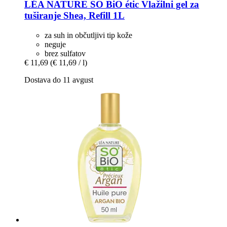
LÉA NATURE SO BiO étic
Vlažilni gel za
tuširanje Shea, Refill 1L
za suh in občutljivi tip kože
neguje
brez sulfatov
€ 11,69
(€ 11,69 / l)
Dostava do 11 avgust