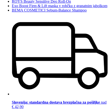
ROYS Beauty Sensitive Deo Roll-On
Exo Boost Firm & Lift maska v robčku z granatnim jabolkom
BEMA COSMETICI Sebum-Balance Shampoo
Slovenija: standardna dostava brezplačna za pošiljke
nad
€ 42,90