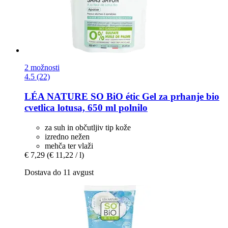
2 možnosti
4.5 (22)
LÉA NATURE SO BiO étic
Gel za prhanje bio
cvetlica lotusa, 650 ml polnilo
za suh in občutljiv tip kože
izredno nežen
mehča ter vlaži
€ 7,29
(€ 11,22 / l)
Dostava do 11 avgust