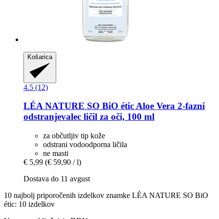
Košarica
4.5 (12)
LÉA NATURE SO BiO étic
Aloe Vera 2-​fazni
odstranjevalec ličil za oči, 100 ml
za občutljiv tip kože
odstrani vodoodporna ličila
ne masti
€ 5,99
(€ 59,90 / l)
Dostava do 11 avgust
10 najbolj priporočenih izdelkov znamke LÉA NATURE SO BiO
étic: 10 izdelkov