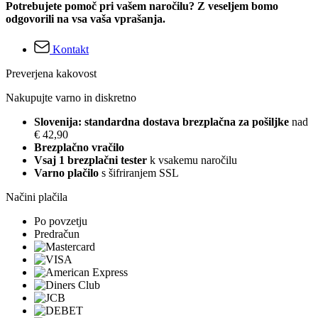
Potrebujete pomoč pri vašem naročilu? Z veseljem bomo
odgovorili na vsa vaša vprašanja.
Kontakt
Preverjena kakovost
Nakupujte varno in diskretno
Slovenija: standardna dostava brezplačna za pošiljke
nad
€ 42,90
Brezplačno vračilo
Vsaj 1 brezplačni tester
k vsakemu naročilu
Varno plačilo
s šifriranjem SSL
Načini plačila
Po povzetju
Predračun