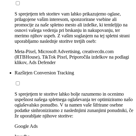
S sprejetjem teh storitev vam lahko prikazujemo oglase,
prilagojene vašim interesom, sponzorirane vsebine ali
promocije za naše spletno mesto ali izdelke, ki temleljijo na
osnovi vašega vedenja pri brskanju in nakupovanju, ter
merimo njihov uspeh. Z vašim soglasjem na tej spletni strani
uporabljamo naslednje storitve tretjih oseb:
Meta-Pixel, Microsoft Advertising, creativecdn.com
(RTBHouse), TikTok Pixel, Priporočila izdelkov na podlagi
klikov, Ads Defender
Razširjen Conversion Tracking
S sprejetjem te storitve lahko bolje razumemo in ocenimo
uspešnost našega spletnega oglaševanja ter optimiziramo našo
oglaševalsko ponudbo. V ta namen vaše šifrirane osebne
podatke sinhroniziramo z naslednjimi zunanjimi ponudniki, če
že uporabljate njihove storitve:
Google Ads