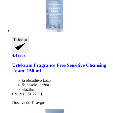
Košarica
4.4 (20)
Urtekram
Fragrance Free Sensitive Cleansing
Foam, 150 ml
ta občutljivo kožo
še posebej nežna
vlažilna
€ 9,19
(€ 61,27 / l)
Dostava do 11 avgust