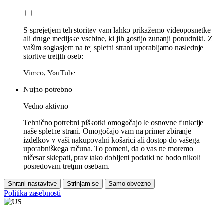
S sprejetjem teh storitev vam lahko prikažemo videoposnetke
ali druge medijske vsebine, ki jih gostijo zunanji ponudniki. Z
vašim soglasjem na tej spletni strani uporabljamo naslednje
storitve tretjih oseb:
Vimeo, YouTube
Nujno potrebno
Vedno aktivno
Tehnično potrebni piškotki omogočajo le osnovne funkcije
naše spletne strani. Omogočajo vam na primer zbiranje
izdelkov v vaši nakupovalni košarici ali dostop do vašega
uporabniškega računa. To pomeni, da o vas ne moremo
ničesar sklepati, prav tako dobljeni podatki ne bodo nikoli
posredovani tretjim osebam.
Shrani nastavitve
Strinjam se
Samo obvezno
Politika zasebnosti