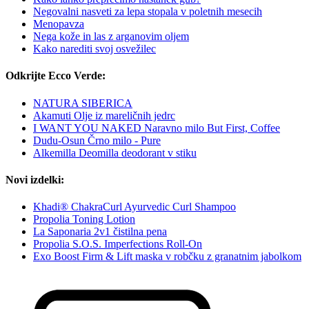
Negovalni nasveti za lepa stopala v poletnih mesecih
Menopavza
Nega kože in las z arganovim oljem
Kako narediti svoj osvežilec
Odkrijte Ecco Verde:
NATURA SIBERICA
Akamuti Olje iz mareličnih jedrc
I WANT YOU NAKED Naravno milo But First, Coffee
Dudu-Osun Črno milo - Pure
Alkemilla Deomilla deodorant v stiku
Novi izdelki:
Khadi® ChakraCurl Ayurvedic Curl Shampoo
Propolia Toning Lotion
La Saponaria 2v1 čistilna pena
Propolia S.O.S. Imperfections Roll-On
Exo Boost Firm & Lift maska v robčku z granatnim jabolkom