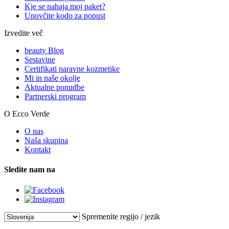
Kje se nahaja moj paket?
Unovčite kodo za popust
Izvedite več
beauty Blog
Sestavine
Certifikati naravne kozmetike
Mi in naše okolje
Aktualne ponudbe
Partnerski program
O Ecco Verde
O nas
Naša skupina
Kontakt
Sledite nam na
Spremenite regijo / jezik