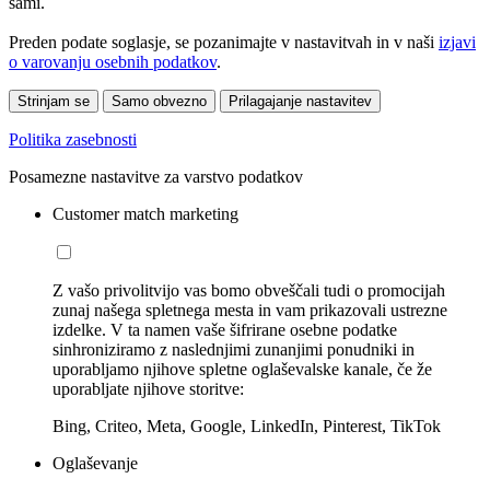
sami.
Preden podate soglasje, se pozanimajte v nastavitvah in v naši
izjavi
o varovanju osebnih podatkov
.
Strinjam se
Samo obvezno
Prilagajanje nastavitev
Politika zasebnosti
Posamezne nastavitve za varstvo podatkov
Customer match marketing
Z vašo privolitvijo vas bomo obveščali tudi o promocijah
zunaj našega spletnega mesta in vam prikazovali ustrezne
izdelke. V ta namen vaše šifrirane osebne podatke
sinhroniziramo z naslednjimi zunanjimi ponudniki in
uporabljamo njihove spletne oglaševalske kanale, če že
uporabljate njihove storitve:
Bing, Criteo, Meta, Google, LinkedIn, Pinterest, TikTok
Oglaševanje