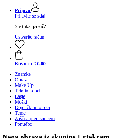
Prijava
Prijavite se zdaj
Ste tukaj
prvič?
Ustvarite račun
Košarica
€ 0,00
Znamke
Obraz
Make-Up
Telo in kopel
Lasje
Moški
Dojenčki in otroci
Teme
Zaščita pred soncem
Ponudbe
Nega obraza iz skupine Urtekram