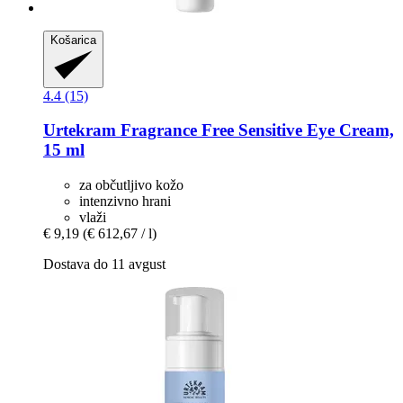
Košarica
4.4 (15)
Urtekram
Fragrance Free Sensitive Eye Cream,
15 ml
za občutljivo kožo
intenzivno hrani
vlaži
€ 9,19
(€ 612,67 / l)
Dostava do 11 avgust