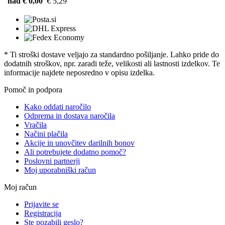
nad € 0,00
€ 5,29
* Ti stroški dostave veljajo za standardno pošiljanje. Lahko pride do
dodatnih stroškov, npr. zaradi teže, velikosti ali lastnosti izdelkov. Te
informacije najdete neposredno v opisu izdelka.
Pomoč in podpora
Kako oddati naročilo
Odprema in dostava naročila
Vračila
Načini plačila
Akcije in unovčitev darilnih bonov
Ali potrebujete dodatno pomoč?
Poslovni partnerji
Moj uporabniški račun
Moj račun
Prijavite se
Registracija
Ste pozabili geslo?