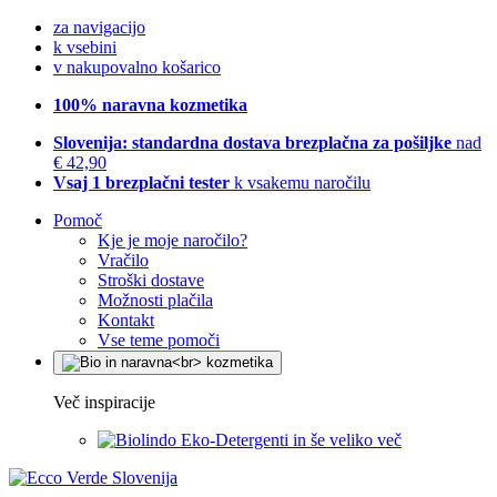
za navigacijo
k vsebini
v nakupovalno košarico
100% naravna kozmetika
Slovenija: standardna dostava brezplačna za pošiljke
nad
€ 42,90
Vsaj 1 brezplačni tester
k vsakemu naročilu
Pomoč
Kje je moje naročilo?
Vračilo
Stroški dostave
Možnosti plačila
Kontakt
Vse teme pomoči
Več inspiracije
Eko-Detergenti in še veliko več