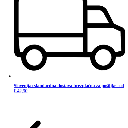
Slovenija: standardna dostava brezplačna za pošiljke
nad
€ 42,90