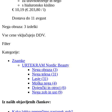
za uravnoteženje in nego
s hialuronsko kislino
€ 10,19
(€ 203,80 / l)
Dostava do 11 avgust
Nega obraza: 3 izdelki
Vse cene vključujejo DDV.
Filter
Kategorije:
Znamke
URTEKRAM Nordic Beauty
Nega obraza (3)
Nega telesa (31)
Lasje (31)
Moška nega (4)
Dojenčki in otroci (6)
Nega zob in ust (9)
Iz naših objavljenih člankov:
Kako lahko preprečimo nastanek gub?