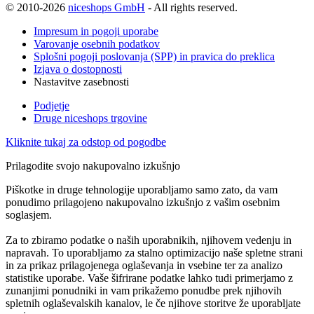
© 2010-2026
niceshops GmbH
- All rights reserved.
Impresum in pogoji uporabe
Varovanje osebnih podatkov
Splošni pogoji poslovanja (SPP) in pravica do preklica
Izjava o dostopnosti
Nastavitve zasebnosti
Podjetje
Druge niceshops trgovine
Kliknite tukaj za odstop od pogodbe
Prilagodite svojo nakupovalno izkušnjo
Piškotke in druge tehnologije uporabljamo samo zato, da vam
ponudimo prilagojeno nakupovalno izkušnjo z vašim osebnim
soglasjem.
Za to zbiramo podatke o naših uporabnikih, njihovem vedenju in
napravah. To uporabljamo za stalno optimizacijo naše spletne strani
in za prikaz prilagojenega oglaševanja in vsebine ter za analizo
statistike uporabe. Vaše šifrirane podatke lahko tudi primerjamo z
zunanjimi ponudniki in vam prikažemo ponudbe prek njihovih
spletnih oglaševalskih kanalov, le če njihove storitve že uporabljate