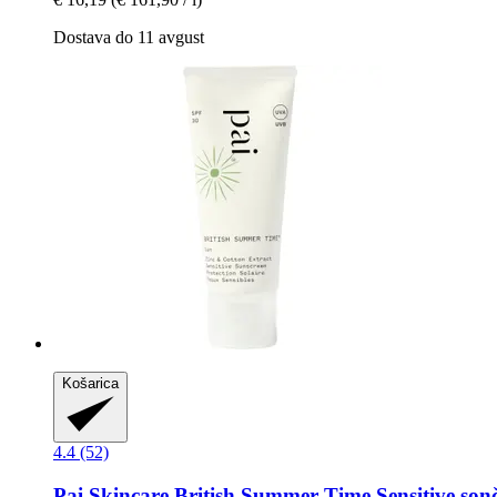
Dostava do 11 avgust
Košarica
4.4 (52)
Pai Skincare
British Summer Time Sensitive son