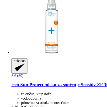
Košarica
3.6 (39)
i+m
Sun Protect mleko za sončenje Sensitiv ZF 3
za občutljiv tip kože
vodoodporna
primerno za otroke in nosečnice
€ 16,19
(€ 161,90 / l)