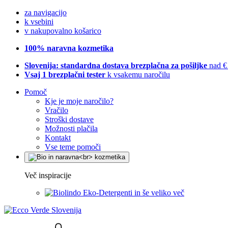
za navigacijo
k vsebini
v nakupovalno košarico
100% naravna kozmetika
Slovenija: standardna dostava brezplačna za pošiljke
nad €
Vsaj 1 brezplačni tester
k vsakemu naročilu
Pomoč
Kje je moje naročilo?
Vračilo
Stroški dostave
Možnosti plačila
Kontakt
Vse teme pomoči
Več inspiracije
Eko-Detergenti in še veliko več