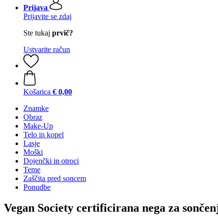
Prijava
Prijavite se zdaj
Ste tukaj
prvič?
Ustvarite račun
Košarica
€ 0,00
Znamke
Obraz
Make-Up
Telo in kopel
Lasje
Moški
Dojenčki in otroci
Teme
Zaščita pred soncem
Ponudbe
Vegan Society certificirana nega za sončen