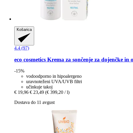
Košarica
4.4 (97)
eco cosmetics
Krema za sončenje za dojenčke in o
-15%
vodoodporno in hipoalergeno
uravnoteženi UVA/UVB filtri
učinkuje takoj
€ 19,96
€ 23,49
(€ 399,20 / l)
Dostava do 11 avgust