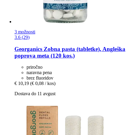
3 možnosti
3.6 (29)
Georganics
Zobna pasta (tabletke), Angleška
poprova meta (120 kos.)
priročno
naravna pena
brez fluoridov
€ 10,19
(€ 0,08 / kos)
Dostava do 11 avgust