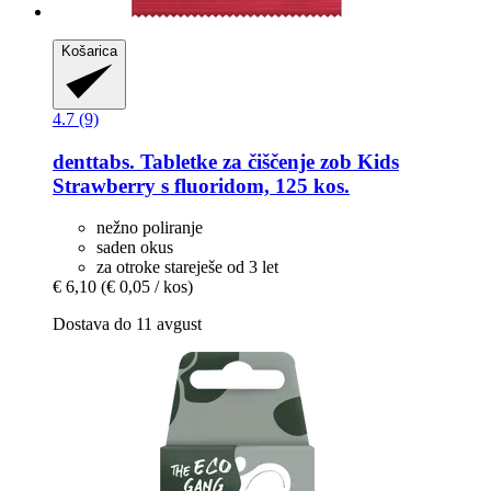
Košarica
4.7 (9)
denttabs.
Tabletke za čiščenje zob Kids
Strawberry s fluoridom, 125 kos.
nežno poliranje
saden okus
za otroke stareješe od 3 let
€ 6,10
(€ 0,05 / kos)
Dostava do 11 avgust