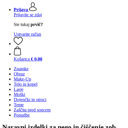
Prijava
Prijavite se zdaj
Ste tukaj
prvič?
Ustvarite račun
Košarica
€ 0,00
Znamke
Obraz
Make-Up
Telo in kopel
Lasje
Moški
Dojenčki in otroci
Teme
Zaščita pred soncem
Ponudbe
Naravni izdelki za nego in čiščenje zob