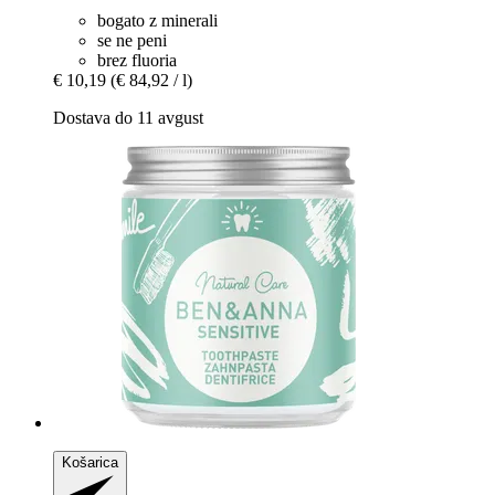
bogato z minerali
se ne peni
brez fluoria
€ 10,19
(€ 84,92 / l)
Dostava do 11 avgust
Košarica