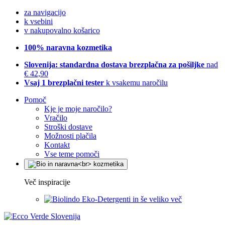
za navigacijo
k vsebini
v nakupovalno košarico
100% naravna kozmetika
Slovenija: standardna dostava brezplačna za pošiljke
nad
€ 42,90
Vsaj 1 brezplačni tester
k vsakemu naročilu
Pomoč
Kje je moje naročilo?
Vračilo
Stroški dostave
Možnosti plačila
Kontakt
Vse teme pomoči
Več inspiracije
Eko-Detergenti in še veliko več