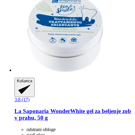
Košarica
3.8 (17)
La Saponaria
WonderWhite gel za beljenje zob
v prahu, 50 g
odstrani obloge
svež okus