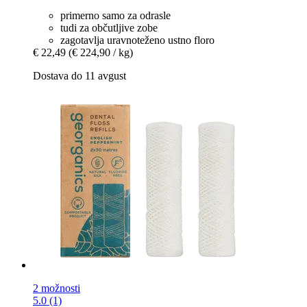
primerno samo za odrasle
tudi za občutljive zobe
zagotavlja uravnoteženo ustno floro
€ 22,49
(€ 224,90 / kg)
Dostava do 11 avgust
2 možnosti
5.0 (1)