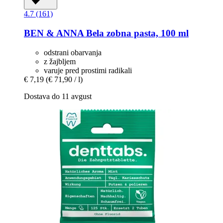
4.7 (161)
BEN & ANNA
Bela zobna pasta, 100 ml
odstrani obarvanja
z žajbljem
varuje pred prostimi radikali
€ 7,19
(€ 71,90 / l)
Dostava do 11 avgust