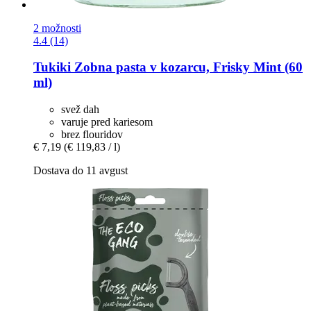
2 možnosti
4.4 (14)
Tukiki
Zobna pasta v kozarcu, Frisky Mint (60
ml)
svež dah
varuje pred kariesom
brez flouridov
€ 7,19
(€ 119,83 / l)
Dostava do 11 avgust