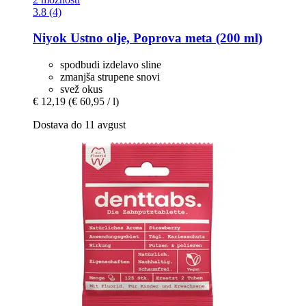
3.8 (4)
Niyok
Ustno olje, Poprova meta (200 ml)
spodbudi izdelavo sline
zmanjša strupene snovi
svež okus
€ 12,19
(€ 60,95 / l)
Dostava do 11 avgust