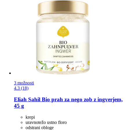
3 možnosti
4.3 (18)
Eliah Sahil
Bio prah za nego zob z ingverjem,
45 g
krepi
uravnotežo ustno floro
odstrani obloge