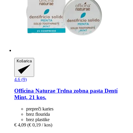
Košarica
4.6 (9)
Officina Naturae
Trdna zobna pasta Dentí
Mint, 21 kos.
prepreči karies
brez flourida
brez plastike
€ 4,09
(€ 0,19 / kos)