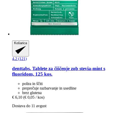
Košarica
4.2 (121)
denttabs.
Tablete za čiščenje zob stevia-​mint s
fluoridom, 125 kos.
polira in ščiti
preprečuje razbarvanje in usedline
brez glutena
€ 6,10
(€ 0,05 / kos)
Dostava do 11 avgust