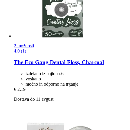
2 možnosti
4.0 (1)
The Eco Gang
Dental Floss, Charcoal
izdelano iz najlona-6
voskano
močno in odporno na trganje
€ 2,19
Dostava do 11 avgust