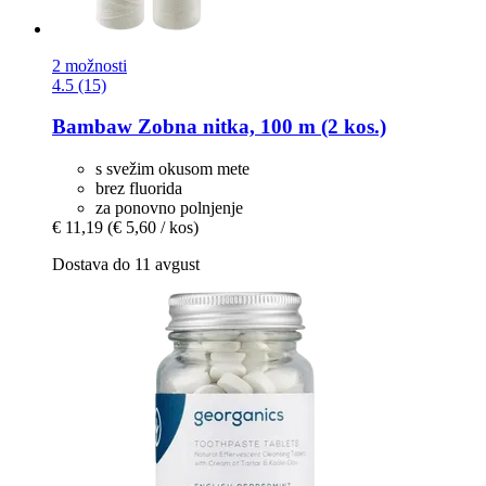
2 možnosti
4.5 (15)
Bambaw
Zobna nitka, 100 m (2 kos.)
s svežim okusom mete
brez fluorida
za ponovno polnjenje
€ 11,19
(€ 5,60 / kos)
Dostava do 11 avgust