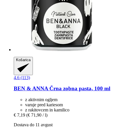
Košarica
4.6 (113)
BEN & ANNA
Črna zobna pasta, 100 ml
z aktivnim ogljem
varuje pred kariesom
z rakitovcem in kamilico
€ 7,19
(€ 71,90 / l)
Dostava do 11 avgust