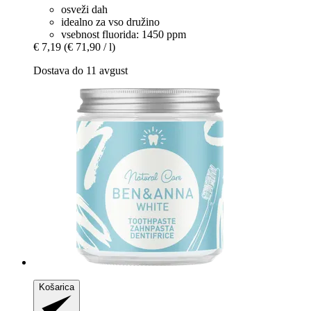
osveži dah
idealno za vso družino
vsebnost fluorida: 1450 ppm
€ 7,19
(€ 71,90 / l)
Dostava do 11 avgust
Košarica