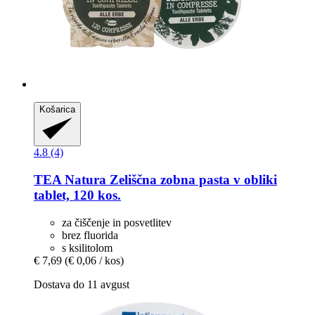
Košarica
4.8 (4)
TEA Natura
Zeliščna zobna pasta v obliki
tablet, 120 kos.
za čiščenje in posvetlitev
brez fluorida
s ksilitolom
€ 7,69
(€ 0,06 / kos)
Dostava do 11 avgust