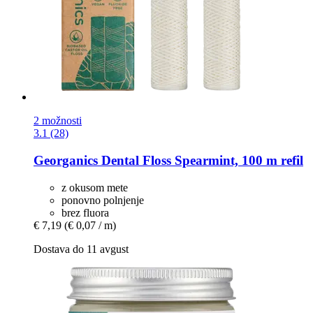
2 možnosti
3.1 (28)
Georganics
Dental Floss Spearmint, 100 m refil
z okusom mete
ponovno polnjenje
brez fluora
€ 7,19
(€ 0,07 / m)
Dostava do 11 avgust