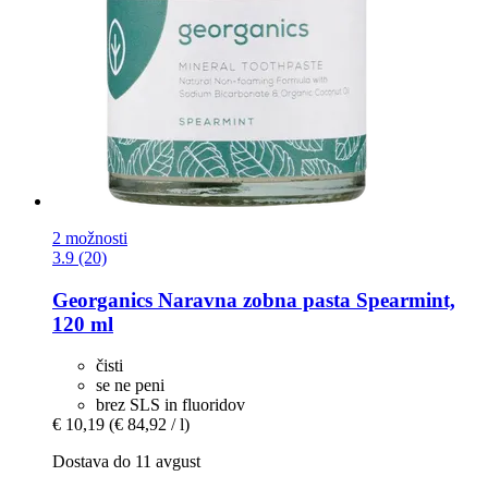
2 možnosti
3.9 (20)
Georganics
Naravna zobna pasta Spearmint,
120 ml
čisti
se ne peni
brez SLS in fluoridov
€ 10,19
(€ 84,92 / l)
Dostava do 11 avgust