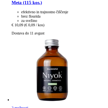
Meta (115 kos.)
efektivno in trajnostno čiščenje
brez flourida
za svežino
€ 10,09
(€ 0,09 / kos)
Dostava do 11 avgust
2 možnosti