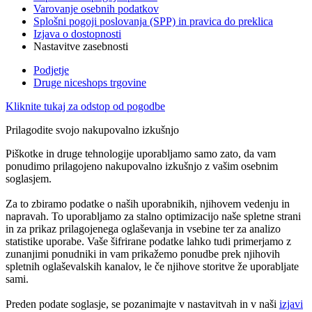
Varovanje osebnih podatkov
Splošni pogoji poslovanja (SPP) in pravica do preklica
Izjava o dostopnosti
Nastavitve zasebnosti
Podjetje
Druge niceshops trgovine
Kliknite tukaj za odstop od pogodbe
Prilagodite svojo nakupovalno izkušnjo
Piškotke in druge tehnologije uporabljamo samo zato, da vam
ponudimo prilagojeno nakupovalno izkušnjo z vašim osebnim
soglasjem.
Za to zbiramo podatke o naših uporabnikih, njihovem vedenju in
napravah. To uporabljamo za stalno optimizacijo naše spletne strani
in za prikaz prilagojenega oglaševanja in vsebine ter za analizo
statistike uporabe. Vaše šifrirane podatke lahko tudi primerjamo z
zunanjimi ponudniki in vam prikažemo ponudbe prek njihovih
spletnih oglaševalskih kanalov, le če njihove storitve že uporabljate
sami.
Preden podate soglasje, se pozanimajte v nastavitvah in v naši
izjavi