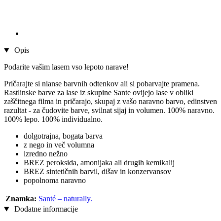
Opis
Podarite vašim lasem vso lepoto narave!
Pričarajte si nianse barvnih odtenkov ali si pobarvajte pramena.
Rastlinske barve za lase iz skupine Sante ovijejo lase v obliki
zaščitnega filma in pričarajo, skupaj z vašo naravno barvo, edinstven
razultat - za čudovite barve, svilnat sijaj in volumen. 100% naravno.
100% lepo. 100% individualno.
dolgotrajna, bogata barva
z nego in več volumna
izredno nežno
BREZ peroksida, amonijaka ali drugih kemikalij
BREZ sintetičnih barvil, dišav in konzervansov
popolnoma naravno
Znamka:
Santé – naturally.
Dodatne informacije