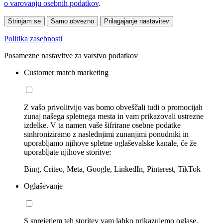
o varovanju osebnih podatkov
.
Strinjam se
Samo obvezno
Prilagajanje nastavitev
Politika zasebnosti
Posamezne nastavitve za varstvo podatkov
Customer match marketing
Z vašo privolitvijo vas bomo obveščali tudi o promocijah
zunaj našega spletnega mesta in vam prikazovali ustrezne
izdelke. V ta namen vaše šifrirane osebne podatke
sinhroniziramo z naslednjimi zunanjimi ponudniki in
uporabljamo njihove spletne oglaševalske kanale, če že
uporabljate njihove storitve:
Bing, Criteo, Meta, Google, LinkedIn, Pinterest, TikTok
Oglaševanje
S sprejetjem teh storitev vam lahko prikazujemo oglase,