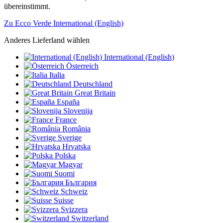
übereinstimmt.
Zu Ecco Verde International (English)
Anderes Lieferland wählen
International (English)
Österreich
Italia
Deutschland
Great Britain
España
Slovenija
France
România
Sverige
Hrvatska
Polska
Magyar
Suomi
България
Schweiz
Suisse
Svizzera
Switzerland