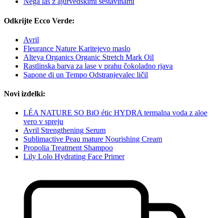
Nega las z ajurvedskimi sestavinami
Odkrijte Ecco Verde:
Avril
Fleurance Nature Karitejevo maslo
Alteya Organics Organic Stretch Mark Oil
Rastlinska barva za lase v prahu čokoladno rjava
Sapone di un Tempo Odstranjevalec ličil
Novi izdelki:
LÉA NATURE SO BiO étic HYDRA termalna voda z aloe
vero v spreju
Avril Strengthening Serum
Sublimactive Peau mature Nourishing Cream
Propolia Treatment Shampoo
Lily Lolo Hydrating Face Primer