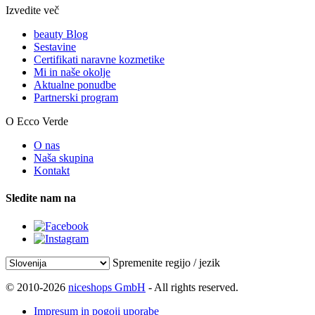
Izvedite več
beauty Blog
Sestavine
Certifikati naravne kozmetike
Mi in naše okolje
Aktualne ponudbe
Partnerski program
O Ecco Verde
O nas
Naša skupina
Kontakt
Sledite nam na
Spremenite regijo / jezik
© 2010-2026
niceshops GmbH
- All rights reserved.
Impresum in pogoji uporabe