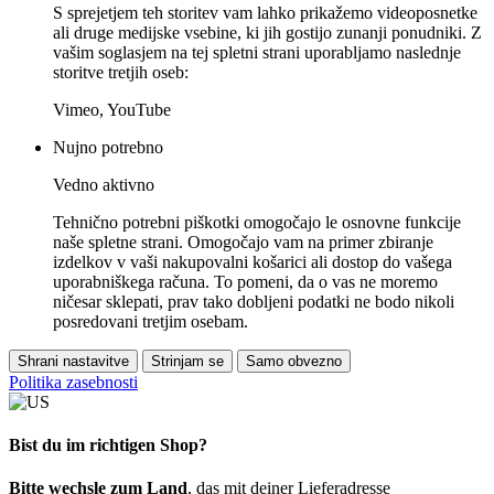
S sprejetjem teh storitev vam lahko prikažemo videoposnetke
ali druge medijske vsebine, ki jih gostijo zunanji ponudniki. Z
vašim soglasjem na tej spletni strani uporabljamo naslednje
storitve tretjih oseb:
Vimeo, YouTube
Nujno potrebno
Vedno aktivno
Tehnično potrebni piškotki omogočajo le osnovne funkcije
naše spletne strani. Omogočajo vam na primer zbiranje
izdelkov v vaši nakupovalni košarici ali dostop do vašega
uporabniškega računa. To pomeni, da o vas ne moremo
ničesar sklepati, prav tako dobljeni podatki ne bodo nikoli
posredovani tretjim osebam.
Shrani nastavitve
Strinjam se
Samo obvezno
Politika zasebnosti
Bist du im richtigen Shop?
Bitte wechsle zum Land
, das mit deiner Lieferadresse