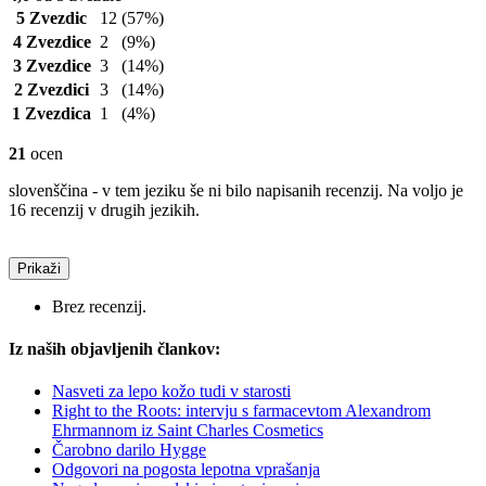
5 Zvezdic
12
(57%)
4 Zvezdice
2
(9%)
3 Zvezdice
3
(14%)
2 Zvezdici
3
(14%)
1 Zvezdica
1
(4%)
21
ocen
slovenščina - v tem jeziku še ni bilo napisanih recenzij. Na voljo je
16 recenzij v drugih jezikih.
Prikaži
Brez recenzij.
Iz naših objavljenih člankov:
Nasveti za lepo kožo tudi v starosti
Right to the Roots: intervju s farmacevtom Alexandrom
Ehrmannom iz Saint Charles Cosmetics
Čarobno darilo Hygge
Odgovori na pogosta lepotna vprašanja