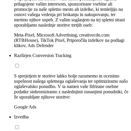
prilagojene vašim interesom, sponzorirane vsebine ali
promocije za naše spletno mesto ali izdelke, ki temleljijo na
osnovi vašega vedenja pri brskanju in nakupovanju, ter
merimo njihov uspeh. Z vašim soglasjem na tej spletni strani
uporabljamo naslednje storitve tretjih oseb:
Meta-Pixel, Microsoft Advertising, creativecdn.com
(RTBHouse), TikTok Pixel, Priporočila izdelkov na podlagi
klikov, Ads Defender
Razširjen Conversion Tracking
S sprejetjem te storitve lahko bolje razumemo in ocenimo
uspešnost našega spletnega oglaševanja ter optimiziramo našo
oglaševalsko ponudbo. V ta namen vaše šifrirane osebne
podatke sinhroniziramo z naslednjimi zunanjimi ponudniki, če
že uporabljate njihove storitve:
Google Ads
Izvedba