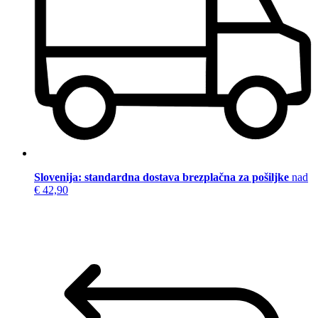
Slovenija: standardna dostava brezplačna za pošiljke
nad
€ 42,90