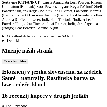
Sestavine (CTFA/INCI):
Cassia Auriculata Leaf Powder, Rheum
Undulatum (Rhubarb) Root Powder, Juglans Regia (Walnut) Shell
Powder / Juglans Regia (Walnut) Shell Extract, Lawsonia Inermis
(Henna) Extract / Lawsonia Inermis (Henna) Leaf Powder, Coffea
Arabica (Coffee) Powder, Indigofera Tinctoria (Indigo) Leaf
Powder / Indigofera Tinctoria Leaf Extract, Indigofera Argentea
(Indigo) Leaf Powder, Betaine, Algin
O rastlinskih barvah za lase znamke SANTE
Dodatki
Mnenje naših strank
Oceni ta izdelek
Izkušnenj v jeziku slovenščina za izdelek
Santé – naturally. Rastlinska barva za
lase - rdeče-blond
16 recenzij kupcev v drugih jezikih
4,0
od 5 zvezdic