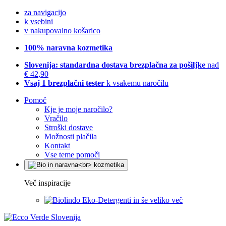
za navigacijo
k vsebini
v nakupovalno košarico
100% naravna kozmetika
Slovenija: standardna dostava brezplačna za pošiljke
nad
€ 42,90
Vsaj 1 brezplačni tester
k vsakemu naročilu
Pomoč
Kje je moje naročilo?
Vračilo
Stroški dostave
Možnosti plačila
Kontakt
Vse teme pomoči
Več inspiracije
Eko-Detergenti in še veliko več