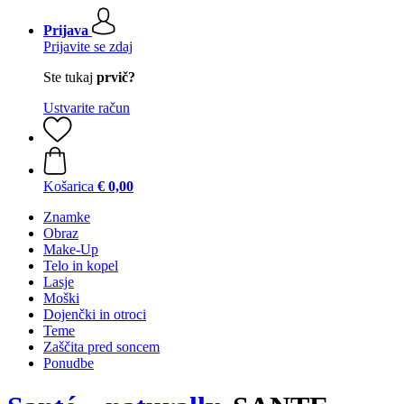
Prijava
Prijavite se zdaj
Ste tukaj
prvič?
Ustvarite račun
Košarica
€ 0,00
Znamke
Obraz
Make-Up
Telo in kopel
Lasje
Moški
Dojenčki in otroci
Teme
Zaščita pred soncem
Ponudbe