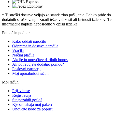
* Ti stroški dostave veljajo za standardno pošiljanje. Lahko pride do
dodatnih stroškov, npr. zaradi teže, velikosti ali lastnosti izdelkov. Te
informacije najdete neposredno v opisu izdelka.
Pomoč in podpora
Kako oddati naročilo
Odprema in dostava naročila
Vračila
Načini plačila
Akcije in unovčitev darilnih bonov
Ali potrebujete dodatno pomoč?
Poslovni partnerji
Moj uporabniški račun
Moj račun
Prijavite se
Registracija
Ste pozabili geslo?
Kje se nahaja moj paket?
Unovčite kodo za popust