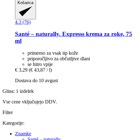
Košarica
4.3 (76)
Santé – naturally.
Expresss krema za roke, 75
ml
primerno za vsak tip kože
priporočljivo za občutljive dlani
se hitro vpije
€ 3,29
(€ 43,87 / l)
Dostava do 10 avgust
Glina: 1 izdelek
Vse cene vključujejo DDV.
Filter
Kategorije:
Znamke
Santé – naturally.