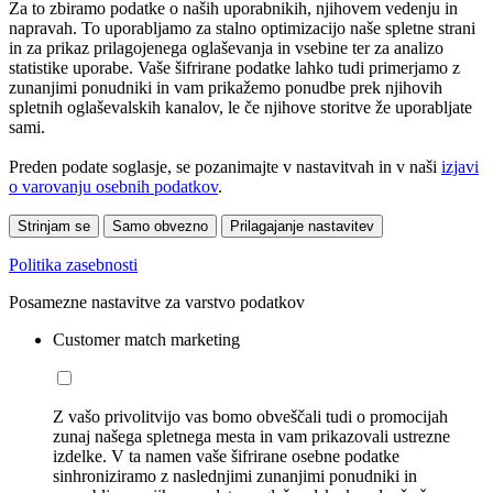
Za to zbiramo podatke o naših uporabnikih, njihovem vedenju in
napravah. To uporabljamo za stalno optimizacijo naše spletne strani
in za prikaz prilagojenega oglaševanja in vsebine ter za analizo
statistike uporabe. Vaše šifrirane podatke lahko tudi primerjamo z
zunanjimi ponudniki in vam prikažemo ponudbe prek njihovih
spletnih oglaševalskih kanalov, le če njihove storitve že uporabljate
sami.
Preden podate soglasje, se pozanimajte v nastavitvah in v naši
izjavi
o varovanju osebnih podatkov
.
Strinjam se
Samo obvezno
Prilagajanje nastavitev
Politika zasebnosti
Posamezne nastavitve za varstvo podatkov
Customer match marketing
Z vašo privolitvijo vas bomo obveščali tudi o promocijah
zunaj našega spletnega mesta in vam prikazovali ustrezne
izdelke. V ta namen vaše šifrirane osebne podatke
sinhroniziramo z naslednjimi zunanjimi ponudniki in