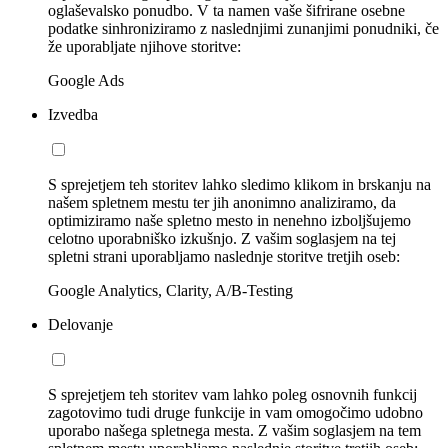
oglaševalsko ponudbo. V ta namen vaše šifrirane osebne
podatke sinhroniziramo z naslednjimi zunanjimi ponudniki, če
že uporabljate njihove storitve:
Google Ads
Izvedba
S sprejetjem teh storitev lahko sledimo klikom in brskanju na
našem spletnem mestu ter jih anonimno analiziramo, da
optimiziramo naše spletno mesto in nenehno izboljšujemo
celotno uporabniško izkušnjo. Z vašim soglasjem na tej
spletni strani uporabljamo naslednje storitve tretjih oseb:
Google Analytics, Clarity, A/B-Testing
Delovanje
S sprejetjem teh storitev vam lahko poleg osnovnih funkcij
zagotovimo tudi druge funkcije in vam omogočimo udobno
uporabo našega spletnega mesta. Z vašim soglasjem na tem