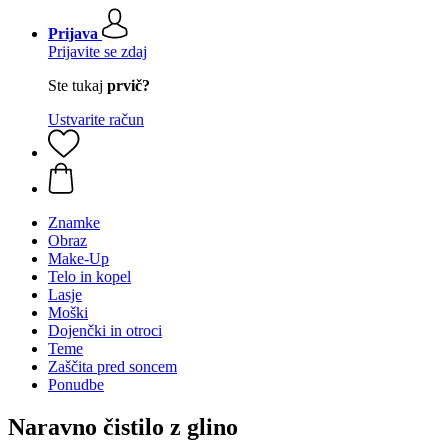
Prijava
Prijavite se zdaj
Ste tukaj
prvič?
Ustvarite račun
Znamke
Obraz
Make-Up
Telo in kopel
Lasje
Moški
Dojenčki in otroci
Teme
Zaščita pred soncem
Ponudbe
Naravno čistilo z glino