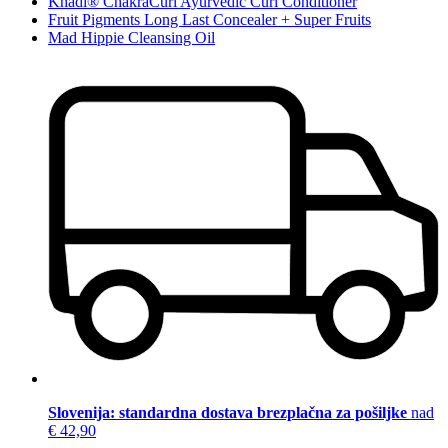
Khadi® ChakraCurl Ayurvedic Curl Conditioner
Fruit Pigments Long Last Concealer + Super Fruits
Mad Hippie Cleansing Oil
Slovenija: standardna dostava brezplačna za pošiljke
nad
€ 42,90