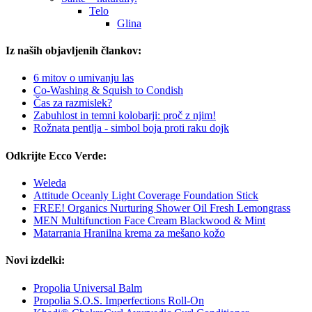
Telo
Glina
Iz naših objavljenih člankov:
6 mitov o umivanju las
Co-Washing & Squish to Condish
Čas za razmislek?
Zabuhlost in temni kolobarji: proč z njim!
Rožnata pentlja - simbol boja proti raku dojk
Odkrijte Ecco Verde:
Weleda
Attitude Oceanly Light Coverage Foundation Stick
FREE! Organics Nurturing Shower Oil Fresh Lemongrass
MEN Multifunction Face Cream Blackwood & Mint
Matarrania Hranilna krema za mešano kožo
Novi izdelki:
Propolia Universal Balm
Propolia S.O.S. Imperfections Roll-On