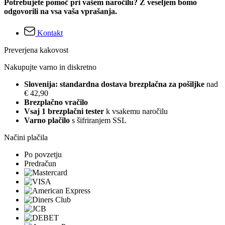
Potrebujete pomoč pri vašem naročilu? Z veseljem bomo
odgovorili na vsa vaša vprašanja.
Kontakt
Preverjena kakovost
Nakupujte varno in diskretno
Slovenija: standardna dostava brezplačna za pošiljke
nad
€ 42,90
Brezplačno vračilo
Vsaj 1 brezplačni tester
k vsakemu naročilu
Varno plačilo
s šifriranjem SSL
Načini plačila
Po povzetju
Predračun