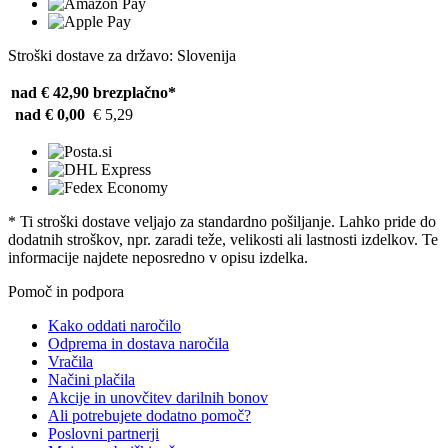
Stroški dostave za državo: Slovenija
nad € 42,90
brezplačno*
nad € 0,00
€ 5,29
* Ti stroški dostave veljajo za standardno pošiljanje. Lahko pride do
dodatnih stroškov, npr. zaradi teže, velikosti ali lastnosti izdelkov. Te
informacije najdete neposredno v opisu izdelka.
Pomoč in podpora
Kako oddati naročilo
Odprema in dostava naročila
Vračila
Načini plačila
Akcije in unovčitev darilnih bonov
Ali potrebujete dodatno pomoč?
Poslovni partnerji