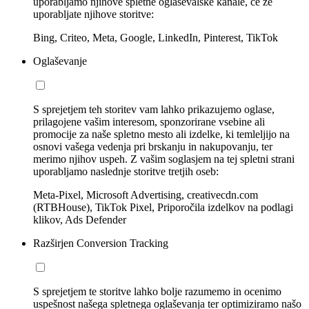
uporabljamo njihove spletne oglaševalske kanale, če že
uporabljate njihove storitve:
Bing, Criteo, Meta, Google, LinkedIn, Pinterest, TikTok
Oglaševanje
S sprejetjem teh storitev vam lahko prikazujemo oglase,
prilagojene vašim interesom, sponzorirane vsebine ali
promocije za naše spletno mesto ali izdelke, ki temleljijo na
osnovi vašega vedenja pri brskanju in nakupovanju, ter
merimo njihov uspeh. Z vašim soglasjem na tej spletni strani
uporabljamo naslednje storitve tretjih oseb:
Meta-Pixel, Microsoft Advertising, creativecdn.com
(RTBHouse), TikTok Pixel, Priporočila izdelkov na podlagi
klikov, Ads Defender
Razširjen Conversion Tracking
S sprejetjem te storitve lahko bolje razumemo in ocenimo
uspešnost našega spletnega oglaševanja ter optimiziramo našo