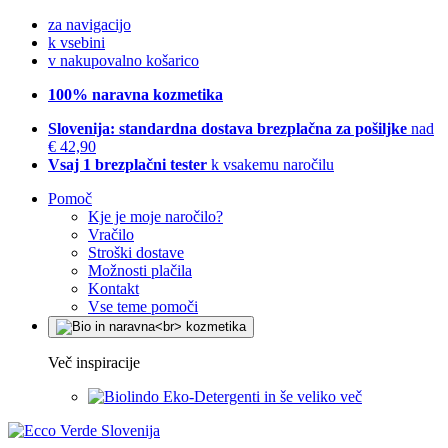
za navigacijo
k vsebini
v nakupovalno košarico
100% naravna kozmetika
Slovenija: standardna dostava brezplačna za pošiljke
nad
€ 42,90
Vsaj 1 brezplačni tester
k vsakemu naročilu
Pomoč
Kje je moje naročilo?
Vračilo
Stroški dostave
Možnosti plačila
Kontakt
Vse teme pomoči
Več inspiracije
Eko-Detergenti in še veliko več