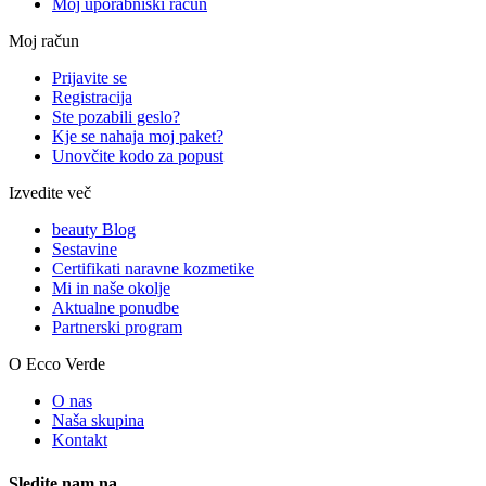
Moj uporabniški račun
Moj račun
Prijavite se
Registracija
Ste pozabili geslo?
Kje se nahaja moj paket?
Unovčite kodo za popust
Izvedite več
beauty Blog
Sestavine
Certifikati naravne kozmetike
Mi in naše okolje
Aktualne ponudbe
Partnerski program
O Ecco Verde
O nas
Naša skupina
Kontakt
Sledite nam na