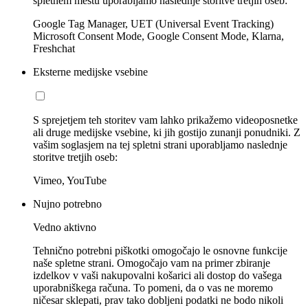
spletnem mestu uporabljamo naslednje storitve tretjih oseb:
Google Tag Manager, UET (Universal Event Tracking)
Microsoft Consent Mode, Google Consent Mode, Klarna,
Freshchat
Eksterne medijske vsebine
S sprejetjem teh storitev vam lahko prikažemo videoposnetke
ali druge medijske vsebine, ki jih gostijo zunanji ponudniki. Z
vašim soglasjem na tej spletni strani uporabljamo naslednje
storitve tretjih oseb:
Vimeo, YouTube
Nujno potrebno
Vedno aktivno
Tehnično potrebni piškotki omogočajo le osnovne funkcije
naše spletne strani. Omogočajo vam na primer zbiranje
izdelkov v vaši nakupovalni košarici ali dostop do vašega
uporabniškega računa. To pomeni, da o vas ne moremo
ničesar sklepati, prav tako dobljeni podatki ne bodo nikoli