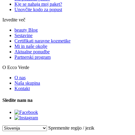
Kje se nahaja moj paket?
Unovčite kodo za popust
Izvedite več
beauty Blog
Sestavine
Certifikati naravne kozmetike
Mi in naše okolje
Aktualne ponudbe
Partnerski program
O Ecco Verde
O nas
Naša skupina
Kontakt
Sledite nam na
Spremenite regijo / jezik