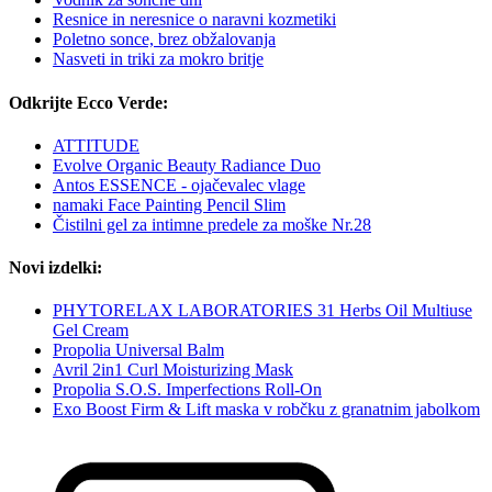
Resnice in neresnice o naravni kozmetiki
Poletno sonce, brez obžalovanja
Nasveti in triki za mokro britje
Odkrijte Ecco Verde:
ATTITUDE
Evolve Organic Beauty Radiance Duo
Antos ESSENCE - ojačevalec vlage
namaki Face Painting Pencil Slim
Čistilni gel za intimne predele za moške Nr.28
Novi izdelki:
PHYTORELAX LABORATORIES 31 Herbs Oil Multiuse
Gel Cream
Propolia Universal Balm
Avril 2in1 Curl Moisturizing Mask
Propolia S.O.S. Imperfections Roll-On
Exo Boost Firm & Lift maska v robčku z granatnim jabolkom