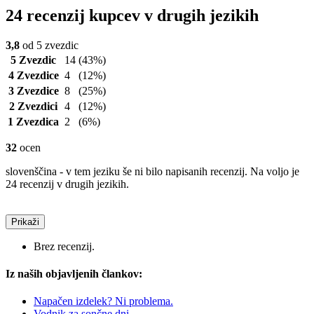
24 recenzij kupcev v drugih jezikih
3,8
od 5 zvezdic
5 Zvezdic
14
(43%)
4 Zvezdice
4
(12%)
3 Zvezdice
8
(25%)
2 Zvezdici
4
(12%)
1 Zvezdica
2
(6%)
32
ocen
slovenščina - v tem jeziku še ni bilo napisanih recenzij. Na voljo je
24 recenzij v drugih jezikih.
Prikaži
Brez recenzij.
Iz naših objavljenih člankov:
Napačen izdelek? Ni problema.
Vodnik za sončne dni