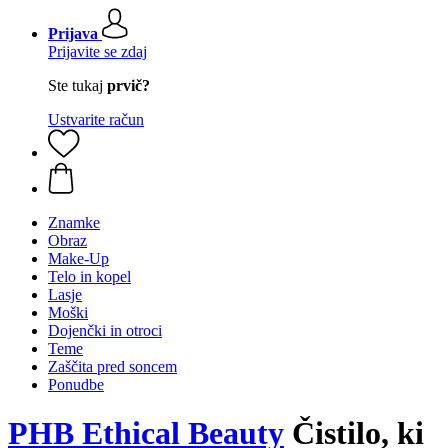
Prijava
Prijavite se zdaj
Ste tukaj
prvič?
Ustvarite račun
Znamke
Obraz
Make-Up
Telo in kopel
Lasje
Moški
Dojenčki in otroci
Teme
Zaščita pred soncem
Ponudbe
PHB Ethical Beauty
Čistilo, ki