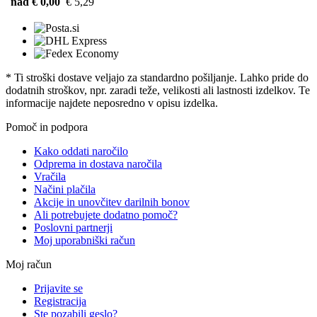
nad € 0,00
€ 5,29
* Ti stroški dostave veljajo za standardno pošiljanje. Lahko pride do
dodatnih stroškov, npr. zaradi teže, velikosti ali lastnosti izdelkov. Te
informacije najdete neposredno v opisu izdelka.
Pomoč in podpora
Kako oddati naročilo
Odprema in dostava naročila
Vračila
Načini plačila
Akcije in unovčitev darilnih bonov
Ali potrebujete dodatno pomoč?
Poslovni partnerji
Moj uporabniški račun
Moj račun
Prijavite se
Registracija
Ste pozabili geslo?