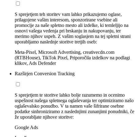
S sprejetjem teh storitev vam lahko prikazujemo oglase,
prilagojene vašim interesom, sponzorirane vsebine ali
promocije za naše spletno mesto ali izdelke, ki temleljijo na
osnovi vašega vedenja pri brskanju in nakupovanju, ter
merimo njihov uspeh. Z vašim soglasjem na tej spletni strani
uporabljamo naslednje storitve tretjih oseb:
Meta-Pixel, Microsoft Advertising, creativecdn.com
(RTBHouse), TikTok Pixel, Priporočila izdelkov na podlagi
klikov, Ads Defender
Razširjen Conversion Tracking
S sprejetjem te storitve lahko bolje razumemo in ocenimo
uspešnost našega spletnega oglaševanja ter optimiziramo našo
oglaševalsko ponudbo. V ta namen vaše šifrirane osebne
podatke sinhroniziramo z naslednjimi zunanjimi ponudniki, če
že uporabljate njihove storitve:
Google Ads