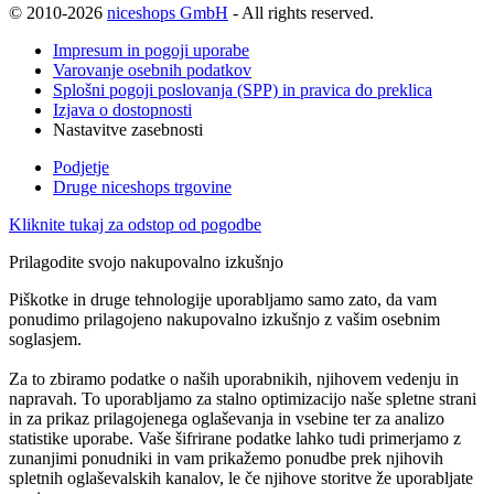
© 2010-2026
niceshops GmbH
- All rights reserved.
Impresum in pogoji uporabe
Varovanje osebnih podatkov
Splošni pogoji poslovanja (SPP) in pravica do preklica
Izjava o dostopnosti
Nastavitve zasebnosti
Podjetje
Druge niceshops trgovine
Kliknite tukaj za odstop od pogodbe
Prilagodite svojo nakupovalno izkušnjo
Piškotke in druge tehnologije uporabljamo samo zato, da vam
ponudimo prilagojeno nakupovalno izkušnjo z vašim osebnim
soglasjem.
Za to zbiramo podatke o naših uporabnikih, njihovem vedenju in
napravah. To uporabljamo za stalno optimizacijo naše spletne strani
in za prikaz prilagojenega oglaševanja in vsebine ter za analizo
statistike uporabe. Vaše šifrirane podatke lahko tudi primerjamo z
zunanjimi ponudniki in vam prikažemo ponudbe prek njihovih
spletnih oglaševalskih kanalov, le če njihove storitve že uporabljate