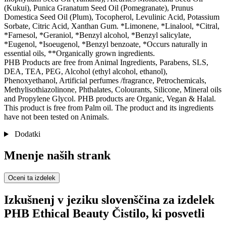
(Kukui), Punica Granatum Seed Oil (Pomegranate), Prunus
Domestica Seed Oil (Plum), Tocopherol, Levulinic Acid, Potassium
Sorbate, Citric Acid, Xanthan Gum. *Limonene, *Linalool, *Citral,
*Farnesol, *Geraniol, *Benzyl alcohol, *Benzyl salicylate,
*Eugenol, *Isoeugenol, *Benzyl benzoate, *Occurs naturally in
essential oils, **Organically grown ingredients.
PHB Products are free from Animal Ingredients, Parabens, SLS,
DEA, TEA, PEG, Alcohol (ethyl alcohol, ethanol),
Phenoxyethanol, Artificial perfumes /fragrance, Petrochemicals,
Methylisothiazolinone, Phthalates, Colourants, Silicone, Mineral oils
and Propylene Glycol. PHB products are Organic, Vegan & Halal.
This product is free from Palm oil. The product and its ingredients
have not been tested on Animals.
Dodatki
Mnenje naših strank
Oceni ta izdelek
Izkušnenj v jeziku slovenščina za izdelek
PHB Ethical Beauty Čistilo, ki posvetli