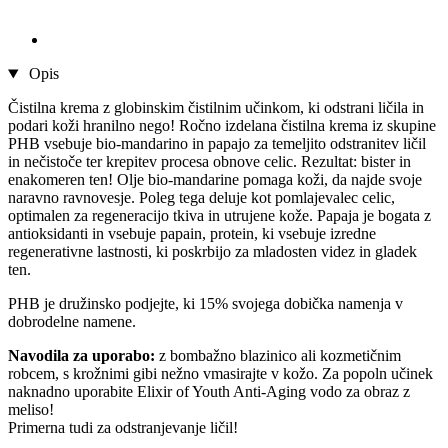
Opis
Čistilna krema z globinskim čistilnim učinkom, ki odstrani ličila in
podari koži hranilno nego! Ročno izdelana čistilna krema iz skupine
PHB vsebuje bio-mandarino in papajo za temeljito odstranitev ličil
in nečistoče ter krepitev procesa obnove celic. Rezultat: bister in
enakomeren ten! Olje bio-mandarine pomaga koži, da najde svoje
naravno ravnovesje. Poleg tega deluje kot pomlajevalec celic,
optimalen za regeneracijo tkiva in utrujene kože. Papaja je bogata z
antioksidanti in vsebuje papain, protein, ki vsebuje izredne
regenerativne lastnosti, ki poskrbijo za mladosten videz in gladek
ten.
PHB je družinsko podjejte, ki 15% svojega dobička namenja v
dobrodelne namene.
Navodila za uporabo:
z bombažno blazinico ali kozmetičnim
robcem, s krožnimi gibi nežno vmasirajte v kožo. Za popoln učinek
naknadno uporabite Elixir of Youth Anti-Aging vodo za obraz z
meliso!
Primerna tudi za odstranjevanje ličil!