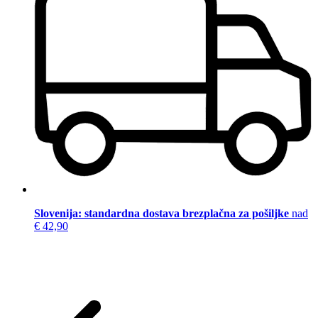
Slovenija: standardna dostava brezplačna za pošiljke
nad
€ 42,90