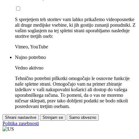
S sprejetjem teh storitev vam lahko prikažemo videoposnetke
ali druge medijske vsebine, ki jih gostijo zunanji ponudniki. Z
vašim soglasjem na tej spletni strani uporabljamo naslednje
storitve tretjih oseb:
Vimeo, YouTube
Nujno potrebno
Vedno aktivno
Tehnično potrebni piškotki omogočajo le osnovne funkcije
naše spletne strani. Omogočajo vam na primer zbiranje
izdelkov v vaši nakupovalni košarici ali dostop do vašega
uporabniškega računa. To pomeni, da o vas ne moremo
ničesar sklepati, prav tako dobljeni podatki ne bodo nikoli
posredovani tretjim osebam.
Shrani nastavitve
Strinjam se
Samo obvezno
Politika zasebnosti