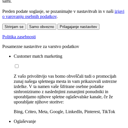
sami.
Preden podate soglasje, se pozanimajte v nastavitvah in v naši
izjavi
o varovanju osebnih podatkov
.
Strinjam se
Samo obvezno
Prilagajanje nastavitev
Politika zasebnosti
Posamezne nastavitve za varstvo podatkov
Customer match marketing
Z vašo privolitvijo vas bomo obveščali tudi o promocijah
zunaj našega spletnega mesta in vam prikazovali ustrezne
izdelke. V ta namen vaše šifrirane osebne podatke
sinhroniziramo z naslednjimi zunanjimi ponudniki in
uporabljamo njihove spletne oglaševalske kanale, če že
uporabljate njihove storitve:
Bing, Criteo, Meta, Google, LinkedIn, Pinterest, TikTok
Oglaševanje