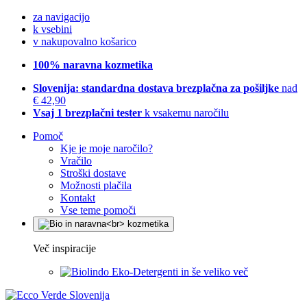
za navigacijo
k vsebini
v nakupovalno košarico
100% naravna kozmetika
Slovenija: standardna dostava brezplačna za pošiljke
nad
€ 42,90
Vsaj 1 brezplačni tester
k vsakemu naročilu
Pomoč
Kje je moje naročilo?
Vračilo
Stroški dostave
Možnosti plačila
Kontakt
Vse teme pomoči
Več inspiracije
Eko-Detergenti in še veliko več