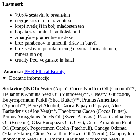
Lastnosti:
79,6% sestavin je organskih
neguje kožo in jo uravnoteži
krepi svetlejši in bolj mladosten ten
bogata z vitamini in antioksidanti
zmanjšuje pigmentne madeže
brez parabenov in umetnih dišav in barvil
brez sestavin, petrokemičnega izvora, formaldehida,
mineralnih olj
cruelty free, vegansko in halal
Znamka:
PHB Ethical Beauty
Dodatne informacije
Sestavine (INCI):
Water (Aqua), Cocos Nucifera Oil (Coconut)**,
Helianthus Annuus Seed Oil (Sunflower)**, Cetearyl Glucoside,
Butyrospermum Parkii (Shea Butter)**, Prunus Armeniaca
(Apricot)**, Benzyl Alcohol, Carica Papaya (Papaya), Aloe
Barbadensis (Aloe Vera)**, Theobroma Cacao (Cocoa Butter),
Prunus Amygdalus Dulcis Oil (Sweet Almond), Rosa Canina Fruit
Oil (Rosehip), Olea Europaea Oil (Olive), Citrus Aurantium Fruit
Oil (Orange), Pogostemon Cablin (Patchouli), Canaga Odorata
(Ylang Ylang), Citrus Aurantium Flower Oil (Neroli), Calophyllum
Inophyllum Seed Oil (Tamanu), Aleurites Moluccana Seed Oil