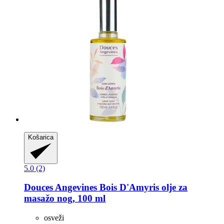
Košarica
5.0 (2)
Douces Angevines
Bois D'Amyris olje za
masažo nog, 100 ml
osveži