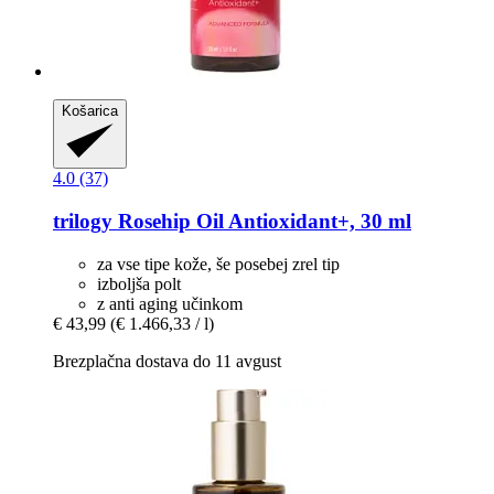
Košarica
4.0 (37)
trilogy
Rosehip Oil Antioxidant+, 30 ml
za vse tipe kože, še posebej zrel tip
izboljša polt
z anti aging učinkom
€ 43,99
(€ 1.466,33 / l)
Brezplačna dostava do 11 avgust