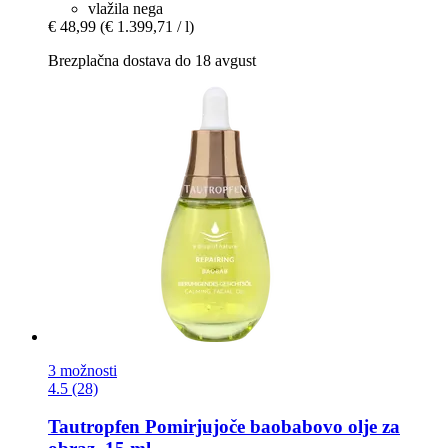
vlažila nega
€ 48,99
(€ 1.399,71 / l)
Brezplačna dostava do 18 avgust
3 možnosti
4.5 (28)
Tautropfen
Pomirjujoče baobabovo olje za