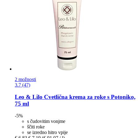
2 možnosti
3.7 (47)
Leo & Lilo
Cvetlična krema za roke s Potoniko,
75 ml
-5%
s čudovitim vonjme
ščiti roke
se izredno hitro vpije
€ 6,83
€ 7,19
(€ 91,07 / l)