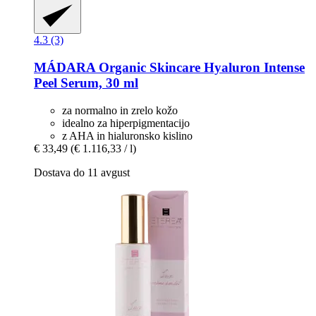
4.3 (3)
MÁDARA Organic Skincare
Hyaluron Intense
Peel Serum, 30 ml
za normalno in zrelo kožo
idealno za hiperpigmentacijo
z AHA in hialuronsko kislino
€ 33,49
(€ 1.116,33 / l)
Dostava do 11 avgust