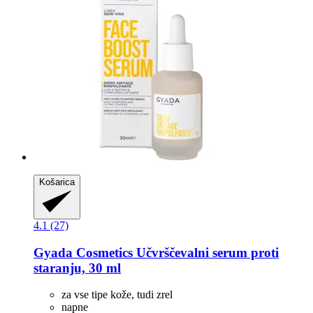
Košarica
4.1 (27)
Gyada Cosmetics
Učvrščevalni serum proti
staranju, 30 ml
za vse tipe kože, tudi zrel
napne