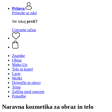
Prijava
Prijavite se zdaj
Ste tukaj
prvič?
Ustvarite račun
Znamke
Obraz
Make-Up
Telo in kopel
Lasje
Moški
Dojenčki in otroci
Teme
Zaščita pred soncem
Ponudbe
Naravna kozmetika za obraz in telo