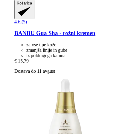
Košarica
4.6 (5)
BANBU
Gua Sha -​ rožni kremen
za vse tipe kože
zmanjša linije in gube
iz poldragega kamna
€ 15,79
Dostava do 11 avgust