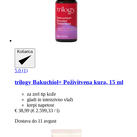
Košarica
5.0 (1)
trilogy
Bakuchiol+ Poživitvena kura, 15 ml
za zrel tip kože
gladi in intenzivno vlaži
krepi napetost
€ 38,99
(€ 2.599,33 / l)
Dostava do 11 avgust