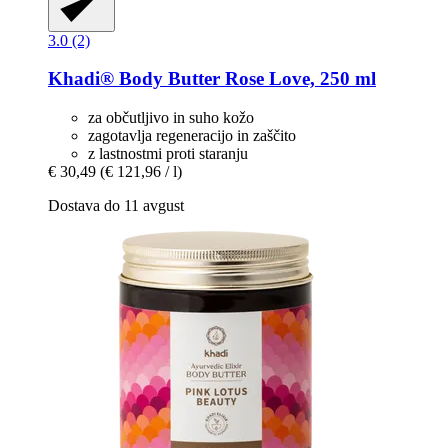
3.0 (2)
Khadi®
Body Butter Rose Love, 250 ml
za občutljivo in suho kožo
zagotavlja regeneracijo in zaščito
z lastnostmi proti staranju
€ 30,49
(€ 121,96 / l)
Dostava do 11 avgust