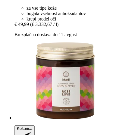
za vse tipe kože
bogata vsebnost antioksidantov
krepi predel oči
€ 49,99
(€ 3.332,67 / l)
Brezplačna dostava do 11 avgust
Košarica