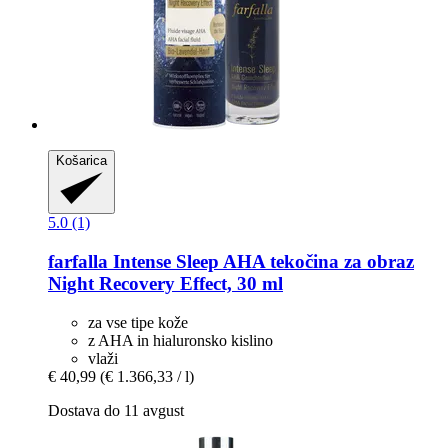
Košarica
5.0 (1)
farfalla
Intense Sleep AHA tekočina za obraz
Night Recovery Effect, 30 ml
za vse tipe kože
z AHA in hialuronsko kislino
vlaži
€ 40,99
(€ 1.366,33 / l)
Dostava do 11 avgust