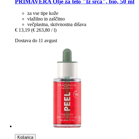
PRIMAVERA
Olje za telo "Iz srca", bio, 50 ml
za vse tipe kože
vlažilno in zaščitno
večplastna, skrivnostna dišava
€ 13,19
(€ 263,80 / l)
Dostava do 11 avgust
Košarica