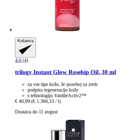
Košarica
4.0 (4)
trilogy
Instant Glow Rosehip Oil, 30 ml
za vse tipe kože, še posebej za zrele
podpira regeneracijo kože
s tehnologijo VanilleActiv2™
€ 40,99
(€ 1.366,33 / l)
Dostava do 11 avgust