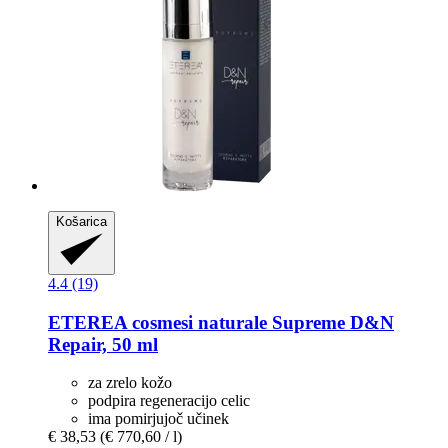
Košarica
4.4 (19)
ETEREA cosmesi naturale
Supreme D&N
Repair, 50 ml
za zrelo kožo
podpira regeneracijo celic
ima pomirjujoč učinek
€ 38,53
(€ 770,60 / l)