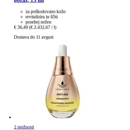
obraz, 15 ml
za poškodovano kožo
revitalizira in ščiti
posebej nežen
€ 36,49
(€ 2.432,67 / l)
Dostava do 11 avgust
2 možnosti