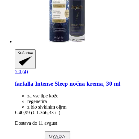
Košarica
5.0 (4)
farfalla
Intense Sleep nočna krema, 30 ml
za vse tipe kože
regenerira
z bio sivkinim oljrm
€ 40,99
(€ 1.366,33 / l)
Dostava do 11 avgust