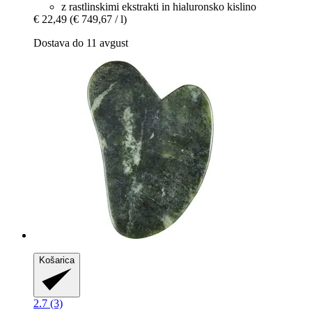
z rastlinskimi ekstrakti in hialuronsko kislino
€ 22,49
(€ 749,67 / l)
Dostava do 11 avgust
Košarica
2.7 (3)