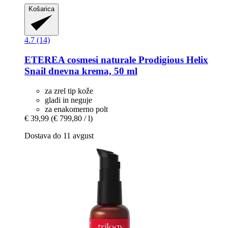
Košarica
4.7 (14)
ETEREA cosmesi naturale
Prodigious Helix
Snail dnevna krema, 50 ml
za zrel tip kože
gladi in neguje
za enakomerno polt
€ 39,99
(€ 799,80 / l)
Dostava do 11 avgust