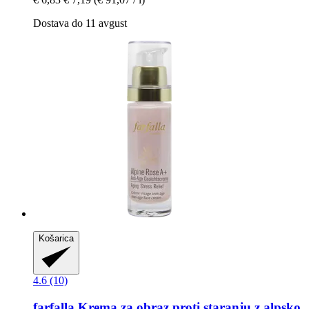
Dostava do 11 avgust
Košarica
4.6 (10)
farfalla
Krema za obraz proti staranju z alpsko