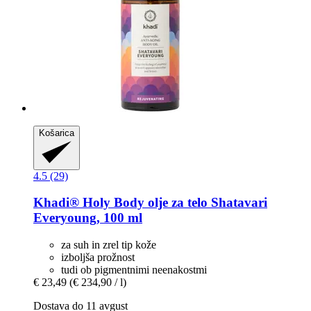
Košarica
4.5 (29)
Khadi®
Holy Body olje za telo Shatavari
Everyoung, 100 ml
za suh in zrel tip kože
izboljša prožnost
tudi ob pigmentnimi neenakostmi
€ 23,49
(€ 234,90 / l)
Dostava do 11 avgust