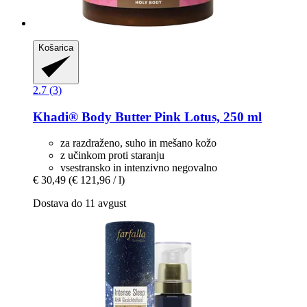
Košarica
2.7 (3)
Khadi®
Body Butter Pink Lotus, 250 ml
za razdraženo, suho in mešano kožo
z učinkom proti staranju
vsestransko in intenzivno negovalno
€ 30,49
(€ 121,96 / l)
Dostava do 11 avgust