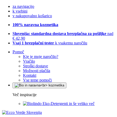
za navigacijo
k vsebini
v nakupovalno košarico
100% naravna kozmetika
Slovenija: standardna dostava brezplačna za pošiljke
nad
€ 42,90
Vsaj 1 brezplačni tester
k vsakemu naročilu
Pomoč
Kje je moje naročilo?
Vračilo
Stroški dostave
Možnosti plačila
Kontakt
Vse teme pomoči
Več inspiracije
Eko-Detergenti in še veliko več