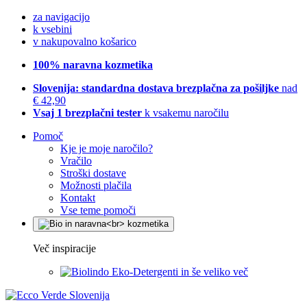
za navigacijo
k vsebini
v nakupovalno košarico
100% naravna kozmetika
Slovenija: standardna dostava brezplačna za pošiljke
nad
€ 42,90
Vsaj 1 brezplačni tester
k vsakemu naročilu
Pomoč
Kje je moje naročilo?
Vračilo
Stroški dostave
Možnosti plačila
Kontakt
Vse teme pomoči
Več inspiracije
Eko-Detergenti in še veliko več