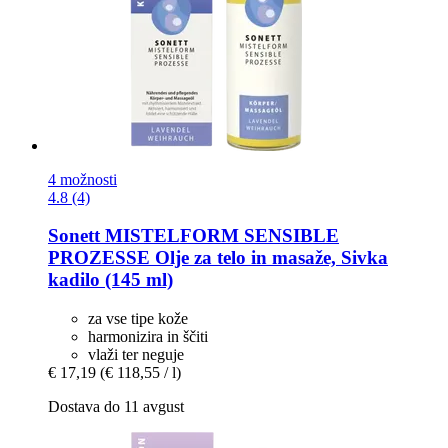
4 možnosti
4.8 (4)
Sonett
MISTELFORM SENSIBLE
PROZESSE Olje za telo in masaže, Sivka
kadilo (145 ml)
za vse tipe kože
harmonizira in ščiti
vlaži ter neguje
€ 17,19
(€ 118,55 / l)
Dostava do 11 avgust