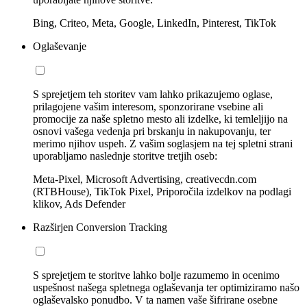
Bing, Criteo, Meta, Google, LinkedIn, Pinterest, TikTok
Oglaševanje
S sprejetjem teh storitev vam lahko prikazujemo oglase,
prilagojene vašim interesom, sponzorirane vsebine ali
promocije za naše spletno mesto ali izdelke, ki temleljijo na
osnovi vašega vedenja pri brskanju in nakupovanju, ter
merimo njihov uspeh. Z vašim soglasjem na tej spletni strani
uporabljamo naslednje storitve tretjih oseb:
Meta-Pixel, Microsoft Advertising, creativecdn.com
(RTBHouse), TikTok Pixel, Priporočila izdelkov na podlagi
klikov, Ads Defender
Razširjen Conversion Tracking
S sprejetjem te storitve lahko bolje razumemo in ocenimo
uspešnost našega spletnega oglaševanja ter optimiziramo našo
oglaševalsko ponudbo. V ta namen vaše šifrirane osebne