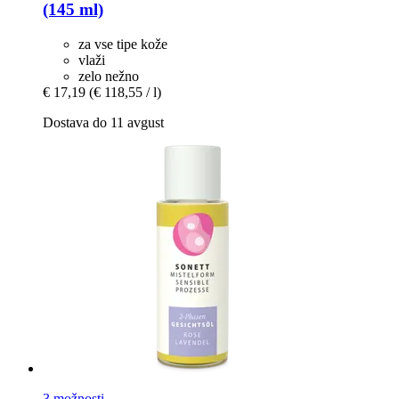
(145 ml)
za vse tipe kože
vlaži
zelo nežno
€ 17,19
(€ 118,55 / l)
Dostava do 11 avgust
3 možnosti