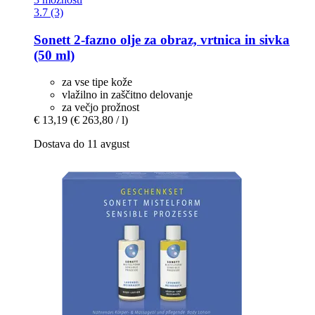
3.7 (3)
Sonett
2-​fazno olje za obraz, vrtnica in sivka
(50 ml)
za vse tipe kože
vlažilno in zaščitno delovanje
za večjo prožnost
€ 13,19
(€ 263,80 / l)
Dostava do 11 avgust