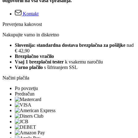
odgovorili na vsa vaša vprašanja.
Kontakt
Preverjena kakovost
Nakupujte varno in diskretno
Slovenija: standardna dostava brezplačna za pošiljke
nad
€ 42,90
Brezplačno vračilo
Vsaj 1 brezplačni tester
k vsakemu naročilu
Varno plačilo
s šifriranjem SSL
Načini plačila
Po povzetju
Predračun