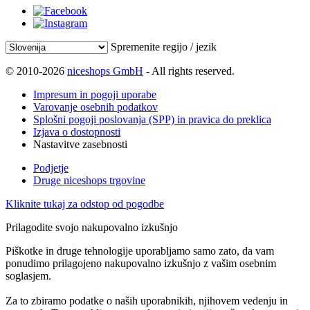
Spremenite regijo / jezik
© 2010-2026
niceshops GmbH
- All rights reserved.
Impresum in pogoji uporabe
Varovanje osebnih podatkov
Splošni pogoji poslovanja (SPP) in pravica do preklica
Izjava o dostopnosti
Nastavitve zasebnosti
Podjetje
Druge niceshops trgovine
Kliknite tukaj za odstop od pogodbe
Prilagodite svojo nakupovalno izkušnjo
Piškotke in druge tehnologije uporabljamo samo zato, da vam
ponudimo prilagojeno nakupovalno izkušnjo z vašim osebnim
soglasjem.
Za to zbiramo podatke o naših uporabnikih, njihovem vedenju in