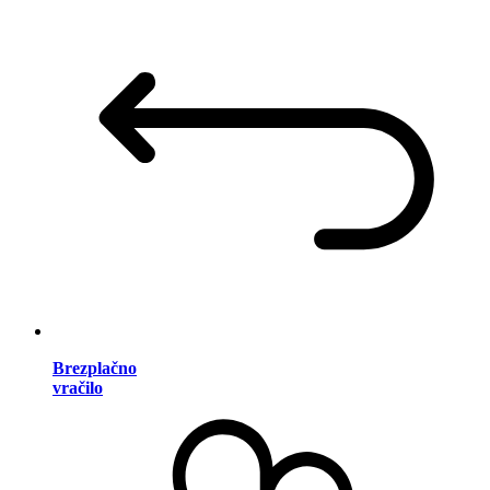
Brezplačno
vračilo