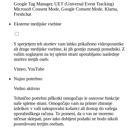
Google Tag Manager, UET (Universal Event Tracking)
Microsoft Consent Mode, Google Consent Mode, Klarna,
Freshchat
Eksterne medijske vsebine
S sprejetjem teh storitev vam lahko prikažemo videoposnetke
ali druge medijske vsebine, ki jih gostijo zunanji ponudniki. Z
vašim soglasjem na tej spletni strani uporabljamo naslednje
storitve tretjih oseb:
Vimeo, YouTube
Nujno potrebno
Vedno aktivno
Tehnično potrebni piškotki omogočajo le osnovne funkcije
naše spletne strani. Omogočajo vam na primer zbiranje
izdelkov v vaši nakupovalni košarici ali dostop do vašega
uporabniškega računa. To pomeni, da o vas ne moremo
ničesar sklepati, prav tako dobljeni podatki ne bodo nikoli
posredovani tretjim osebam.