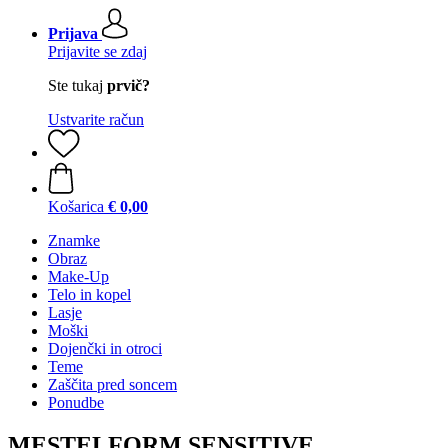
Prijava
Prijavite se zdaj
Ste tukaj
prvič?
Ustvarite račun
Košarica
€ 0,00
Znamke
Obraz
Make-Up
Telo in kopel
Lasje
Moški
Dojenčki in otroci
Teme
Zaščita pred soncem
Ponudbe
MESTELFORM SENSITIVE