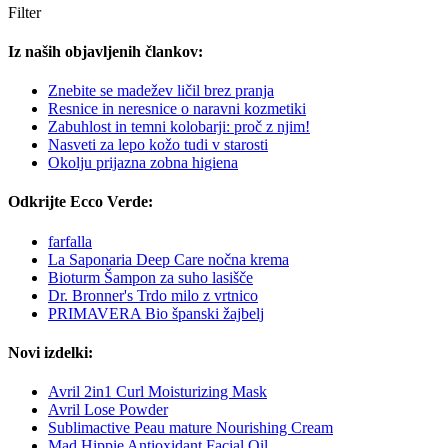
Filter
Iz naših objavljenih člankov:
Znebite se madežev ličil brez pranja
Resnice in neresnice o naravni kozmetiki
Zabuhlost in temni kolobarji: proč z njim!
Nasveti za lepo kožo tudi v starosti
Okolju prijazna zobna higiena
Odkrijte Ecco Verde:
farfalla
La Saponaria Deep Care nočna krema
Bioturm Šampon za suho lasišče
Dr. Bronner's Trdo milo z vrtnico
PRIMAVERA Bio španski žajbelj
Novi izdelki:
Avril 2in1 Curl Moisturizing Mask
Avril Lose Powder
Sublimactive Peau mature Nourishing Cream
Mad Hippie Antioxidant Facial Oil