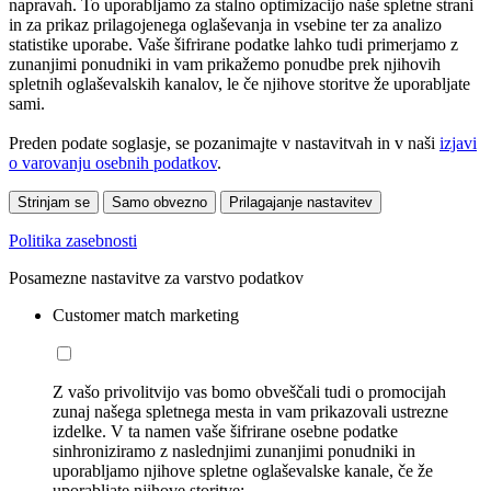
napravah. To uporabljamo za stalno optimizacijo naše spletne strani
in za prikaz prilagojenega oglaševanja in vsebine ter za analizo
statistike uporabe. Vaše šifrirane podatke lahko tudi primerjamo z
zunanjimi ponudniki in vam prikažemo ponudbe prek njihovih
spletnih oglaševalskih kanalov, le če njihove storitve že uporabljate
sami.
Preden podate soglasje, se pozanimajte v nastavitvah in v naši
izjavi
o varovanju osebnih podatkov
.
Strinjam se
Samo obvezno
Prilagajanje nastavitev
Politika zasebnosti
Posamezne nastavitve za varstvo podatkov
Customer match marketing
Z vašo privolitvijo vas bomo obveščali tudi o promocijah
zunaj našega spletnega mesta in vam prikazovali ustrezne
izdelke. V ta namen vaše šifrirane osebne podatke
sinhroniziramo z naslednjimi zunanjimi ponudniki in
uporabljamo njihove spletne oglaševalske kanale, če že
uporabljate njihove storitve: