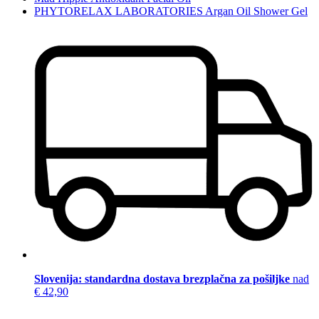
PHYTORELAX LABORATORIES Argan Oil Shower Gel
Slovenija: standardna dostava brezplačna za pošiljke
nad
€ 42,90