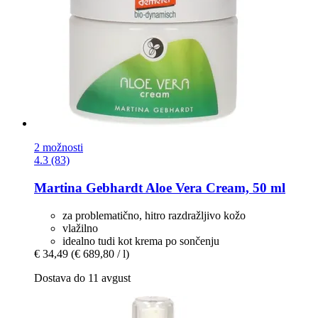
2 možnosti
4.3 (83)
Martina Gebhardt
Aloe Vera Cream, 50 ml
za problematično, hitro razdražljivo kožo
vlažilno
idealno tudi kot krema po sončenju
€ 34,49
(€ 689,80 / l)
Dostava do 11 avgust