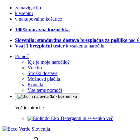
za navigacijo
k vsebini
v nakupovalno košarico
100% naravna kozmetika
Slovenija: standardna dostava brezplačna za pošiljke
nad €
Vsaj 1 brezplačni tester
k vsakemu naročilu
Pomoč
Kje je moje naročilo?
Vračilo
Stroški dostave
Možnosti plačila
Kontakt
Vse teme pomoči
Več inspiracije
Eko-Detergenti in še veliko več