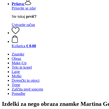
Prijava
Prijavite se zdaj
Ste tukaj
prvič?
Ustvarite račun
Košarica
€ 0,00
Znamke
Obraz
Make-Up
Telo in kopel
Lasje
Moški
Dojenčki in otroci
Teme
Zaščita pred soncem
Ponudbe
Izdelki za nego obraza znamke Martina G