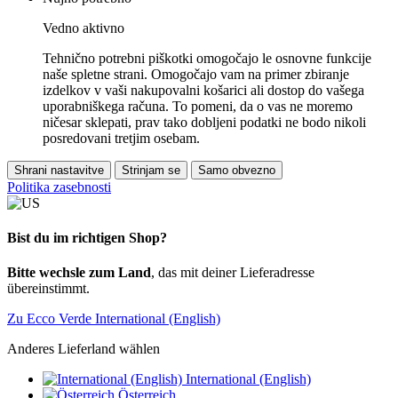
Vedno aktivno
Tehnično potrebni piškotki omogočajo le osnovne funkcije
naše spletne strani. Omogočajo vam na primer zbiranje
izdelkov v vaši nakupovalni košarici ali dostop do vašega
uporabniškega računa. To pomeni, da o vas ne moremo
ničesar sklepati, prav tako dobljeni podatki ne bodo nikoli
posredovani tretjim osebam.
Shrani nastavitve
Strinjam se
Samo obvezno
Politika zasebnosti
Bist du im richtigen Shop?
Bitte wechsle zum Land
, das mit deiner Lieferadresse
übereinstimmt.
Zu Ecco Verde International (English)
Anderes Lieferland wählen
International (English)
Österreich