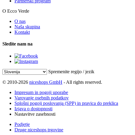
Partnerski program
O Ecco Verde
O nas
Naša skupina
Kontakt
Sledite nam na
Spremenite regijo / jezik
© 2010-2026
niceshops GmbH
- All rights reserved.
Impresum in pogoji uporabe
Varovanje osebnih podatkov
Splošni pogoji poslovanja (SPP) in pravica do preklica
Izjava o dostopnosti
Nastavitve zasebnosti
Podjetje
Druge niceshops trgovine