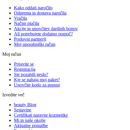
Kako oddati naročilo
Odprema in dostava naročila
Vračila
Načini plačila
Akcije in unovčitev darilnih bonov
Ali potrebujete dodatno pomoč?
Poslovni partnerji
Moj uporabniški račun
Moj račun
Prijavite se
Registracija
Ste pozabili geslo?
Kje se nahaja moj paket?
Unovčite kodo za popust
Izvedite več
beauty Blog
Sestavine
Certifikati naravne kozmetike
Mi in naše okolje
Aktualne ponudbe