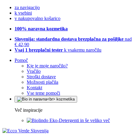
za navigacijo
k vsebini
v nakupovalno košarico
100% naravna kozmetika
Slovenija: standardna dostava brezplačna za pošiljke
nad
€ 42,90
Vsaj 1 brezplačni tester
k vsakemu naročilu
Pomoč
Kje je moje naročilo?
Vračilo
Stroški dostave
Možnosti plačila
Kontakt
Vse teme pomoči
Več inspiracije
Eko-Detergenti in še veliko več