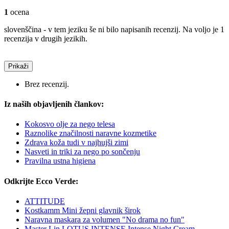
1
ocena
slovenščina - v tem jeziku še ni bilo napisanih recenzij. Na voljo je 1
recenzija v drugih jezikih.
Prikaži
Brez recenzij.
Iz naših objavljenih člankov:
Kokosvo olje za nego telesa
Raznolike značilnosti naravne kozmetike
Zdrava koža tudi v najhujši zimi
Nasveti in triki za nego po sončenju
Pravilna ustna higiena
Odkrijte Ecco Verde:
ATTITUDE
Kostkamm Mini žepni glavnik širok
Naravna maskara za volumen "No drama no fun"
Master Lin LOTUS INTENSE Intense Night Cream