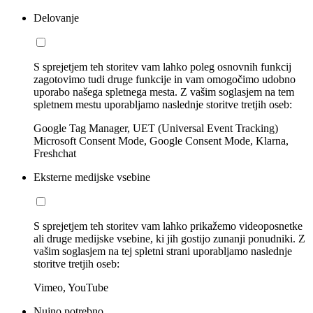
Delovanje
S sprejetjem teh storitev vam lahko poleg osnovnih funkcij
zagotovimo tudi druge funkcije in vam omogočimo udobno
uporabo našega spletnega mesta. Z vašim soglasjem na tem
spletnem mestu uporabljamo naslednje storitve tretjih oseb:
Google Tag Manager, UET (Universal Event Tracking)
Microsoft Consent Mode, Google Consent Mode, Klarna,
Freshchat
Eksterne medijske vsebine
S sprejetjem teh storitev vam lahko prikažemo videoposnetke
ali druge medijske vsebine, ki jih gostijo zunanji ponudniki. Z
vašim soglasjem na tej spletni strani uporabljamo naslednje
storitve tretjih oseb:
Vimeo, YouTube
Nujno potrebno