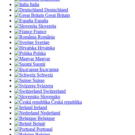
Italia
Deutschland
Great Britain
España
Slovenija
France
România
Sverige
Hrvatska
Polska
Magyar
Suomi
България
Schweiz
Suisse
Svizzera
Switzerland
Slovensko
Česká republika
Ireland
Nederland
Belgique
België
Portugal
Belgien