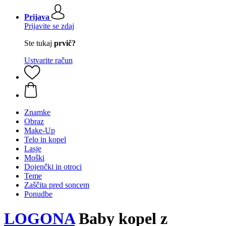
Prijava
Prijavite se zdaj
Ste tukaj
prvič?
Ustvarite račun
Znamke
Obraz
Make-Up
Telo in kopel
Lasje
Moški
Dojenčki in otroci
Teme
Zaščita pred soncem
Ponudbe
LOGONA
Baby kopel z