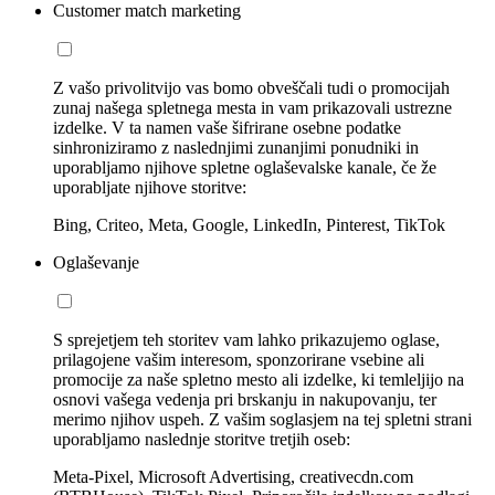
Customer match marketing
Z vašo privolitvijo vas bomo obveščali tudi o promocijah
zunaj našega spletnega mesta in vam prikazovali ustrezne
izdelke. V ta namen vaše šifrirane osebne podatke
sinhroniziramo z naslednjimi zunanjimi ponudniki in
uporabljamo njihove spletne oglaševalske kanale, če že
uporabljate njihove storitve:
Bing, Criteo, Meta, Google, LinkedIn, Pinterest, TikTok
Oglaševanje
S sprejetjem teh storitev vam lahko prikazujemo oglase,
prilagojene vašim interesom, sponzorirane vsebine ali
promocije za naše spletno mesto ali izdelke, ki temleljijo na
osnovi vašega vedenja pri brskanju in nakupovanju, ter
merimo njihov uspeh. Z vašim soglasjem na tej spletni strani
uporabljamo naslednje storitve tretjih oseb:
Meta-Pixel, Microsoft Advertising, creativecdn.com