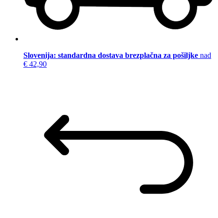
Slovenija: standardna dostava brezplačna za pošiljke
nad
€ 42,90