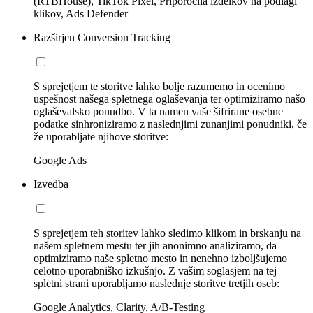
(RTBHouse), TikTok Pixel, Priporočila izdelkov na podlagi
klikov, Ads Defender
Razširjen Conversion Tracking
S sprejetjem te storitve lahko bolje razumemo in ocenimo
uspešnost našega spletnega oglaševanja ter optimiziramo našo
oglaševalsko ponudbo. V ta namen vaše šifrirane osebne
podatke sinhroniziramo z naslednjimi zunanjimi ponudniki, če
že uporabljate njihove storitve:
Google Ads
Izvedba
S sprejetjem teh storitev lahko sledimo klikom in brskanju na
našem spletnem mestu ter jih anonimno analiziramo, da
optimiziramo naše spletno mesto in nenehno izboljšujemo
celotno uporabniško izkušnjo. Z vašim soglasjem na tej
spletni strani uporabljamo naslednje storitve tretjih oseb:
Google Analytics, Clarity, A/B-Testing