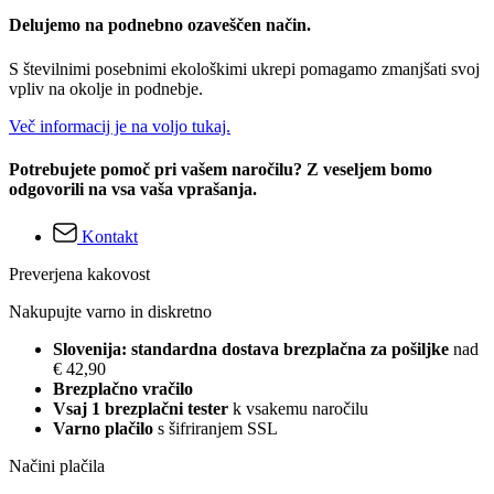
Delujemo na podnebno ozaveščen način.
S številnimi posebnimi ekološkimi ukrepi pomagamo zmanjšati svoj
vpliv na okolje in podnebje.
Več informacij je na voljo tukaj.
Potrebujete pomoč pri vašem naročilu? Z veseljem bomo
odgovorili na vsa vaša vprašanja.
Kontakt
Preverjena kakovost
Nakupujte varno in diskretno
Slovenija: standardna dostava brezplačna za pošiljke
nad
€ 42,90
Brezplačno vračilo
Vsaj 1 brezplačni tester
k vsakemu naročilu
Varno plačilo
s šifriranjem SSL
Načini plačila