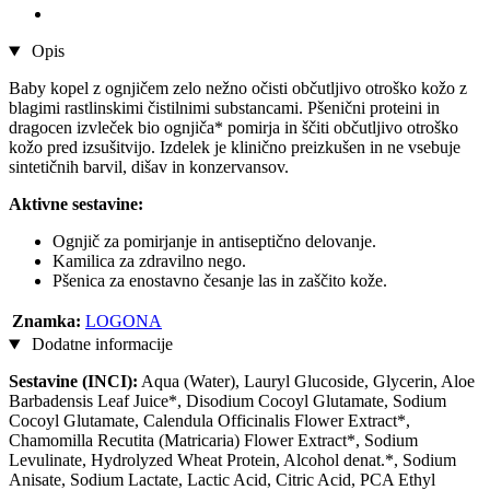
Opis
Baby kopel z ognjičem zelo nežno očisti občutljivo otroško kožo z
blagimi rastlinskimi čistilnimi substancami. Pšenični proteini in
dragocen izvleček bio ognjiča* pomirja in ščiti občutljivo otroško
kožo pred izsušitvijo. Izdelek je klinično preizkušen in ne vsebuje
sintetičnih barvil, dišav in konzervansov.
Aktivne sestavine:
Ognjič za pomirjanje in antiseptično delovanje.
Kamilica za zdravilno nego.
Pšenica za enostavno česanje las in zaščito kože.
Znamka:
LOGONA
Dodatne informacije
Sestavine (INCI):
Aqua (Water), Lauryl Glucoside, Glycerin, Aloe
Barbadensis Leaf Juice*, Disodium Cocoyl Glutamate, Sodium
Cocoyl Glutamate, Calendula Officinalis Flower Extract*,
Chamomilla Recutita (Matricaria) Flower Extract*, Sodium
Levulinate, Hydrolyzed Wheat Protein, Alcohol denat.*, Sodium
Anisate, Sodium Lactate, Lactic Acid, Citric Acid, PCA Ethyl