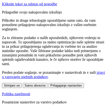
Kliknite tukaj za odstop od pogodbe
Prilagodite svojo nakupovalno izkušnjo
Piškotke in druge tehnologije uporabljamo samo zato, da vam
ponudimo prilagojeno nakupovalno izkušnjo z vašim osebnim
soglasjem.
Za to zbiramo podatke o naših uporabnikih, njihovem vedenju in
napravah. To uporabljamo za stalno optimizacijo naše spletne strani
in za prikaz prilagojenega oglaševanja in vsebine ter za analizo
statistike uporabe. Vaše šifrirane podatke lahko tudi primerjamo z
zunanjimi ponudniki in vam prikažemo ponudbe prek njihovih
spletnih oglaševalskih kanalov, le če njihove storitve že uporabljate
sami.
Preden podate soglasje, se pozanimajte v nastavitvah in v naši
izjavi
o varovanju osebnih podatkov
.
Strinjam se
Samo obvezno
Prilagajanje nastavitev
Politika zasebnosti
Posamezne nastavitve za varstvo podatkov