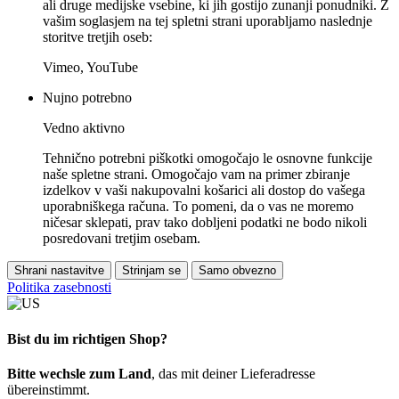
ali druge medijske vsebine, ki jih gostijo zunanji ponudniki. Z
vašim soglasjem na tej spletni strani uporabljamo naslednje
storitve tretjih oseb:
Vimeo, YouTube
Nujno potrebno
Vedno aktivno
Tehnično potrebni piškotki omogočajo le osnovne funkcije
naše spletne strani. Omogočajo vam na primer zbiranje
izdelkov v vaši nakupovalni košarici ali dostop do vašega
uporabniškega računa. To pomeni, da o vas ne moremo
ničesar sklepati, prav tako dobljeni podatki ne bodo nikoli
posredovani tretjim osebam.
Shrani nastavitve
Strinjam se
Samo obvezno
Politika zasebnosti
Bist du im richtigen Shop?
Bitte wechsle zum Land
, das mit deiner Lieferadresse
übereinstimmt.