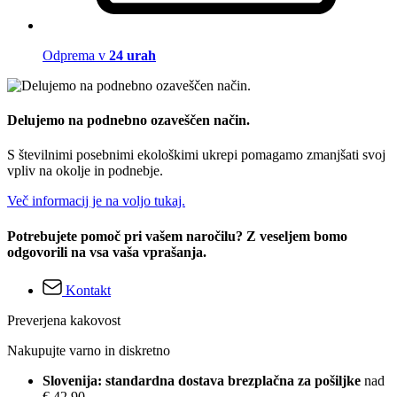
Odprema v
24 urah
Delujemo na podnebno ozaveščen način.
S številnimi posebnimi ekološkimi ukrepi pomagamo zmanjšati svoj
vpliv na okolje in podnebje.
Več informacij je na voljo tukaj.
Potrebujete pomoč pri vašem naročilu? Z veseljem bomo
odgovorili na vsa vaša vprašanja.
Kontakt
Preverjena kakovost
Nakupujte varno in diskretno
Slovenija: standardna dostava brezplačna za pošiljke
nad
€ 42,90