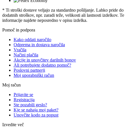
* Ti stroški dostave veljajo za standardno pošiljanje. Lahko pride do
dodatnih stroškov, npr. zaradi teže, velikosti ali lastnosti izdelkov. Te
informacije najdete neposredno v opisu izdelka.
Pomoč in podpora
Kako oddati naročilo
Odprema in dostava naročila
Vračila
Načini plačila
Akcije in unovčitev darilnih bonov
Ali potrebujete dodatno pomoč?
Poslovni partnerji
Moj uporabniški račun
Moj račun
Prijavite se
Registracija
Ste pozabili geslo?
Kje se nahaja moj paket?
Unovčite kodo za popust
Izvedite več