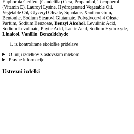
Euphorbia Cerifera (Candelilla) Cera, Propandiol, Tocopherol
(Vitamin E), Lauroyl Lysine, Hydrogenated Vegetable Oil,
Vegetable Oil, Glyceryl Olivate, Squalane, Xanthan Gum,
Bentonite, Sodium Stearoyl Glutamate, Polyglyceryl 4 Oleate,
Parfum, Sodium Benzoate,
Benzyl Alcohol
, Levulinic Acid,
Sodium Levulinate, Phytic Acid, Lactic Acid, Sodium Hydroxyde,
Linalool
,
Vanillin
,
Benzaldehyde
iz kontrolirane ekološke pridelave
O liniji izdelkov z oslovskim mlekom
Pravne informacije
Ustrezni izdelki