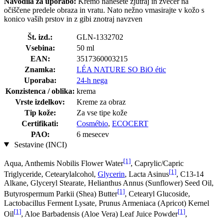
Navodila za uporabo:
Kremo nanesete zjutraj in zvečer na
očiščene predele obraza in vratu. Nato nežno vmasirajte v kožo s
konico vaših prstov in z gibi znotraj navzven
Št. izd.:
GLN-1332702
Vsebina:
50 ml
EAN:
3517360003215
Znamka:
LÉA NATURE SO BiO étic
Uporaba:
24-h nega
Konzistenca / oblika:
krema
Vrste izdelkov:
Kreme za obraz
Tip kože:
Za vse tipe kože
Certifikati:
Cosmébio
,
ECOCERT
PAO:
6 mesecev
Sestavine (INCI)
[1]
Aqua, Anthemis Nobilis Flower Water
, Caprylic/Capric
[1]
Triglyceride, Cetearylalcohol,
Glycerin
, Lacta Asinus
, C13-14
Alkane, Glyceryl Stearate, Helianthus Annus (Sunflower) Seed Oil,
[1]
Butyrospermum Parkii (Shea) Butter
, Cetearyl Glucoside,
Lactobacillus Ferment Lysate, Prunus Armeniaca (Apricot) Kernel
[1]
[1]
Oil
, Aloe Barbadensis (Aloe Vera) Leaf Juice Powder
,