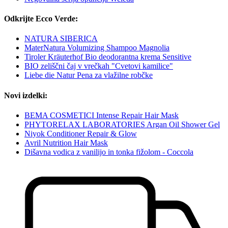
Odkrijte Ecco Verde:
NATURA SIBERICA
MaterNatura Volumizing Shampoo Magnolia
Tiroler Kräuterhof Bio deodorantna krema Sensitive
BIO zeliščni čaj v vrečkah "Cvetovi kamilice"
Liebe die Natur Pena za vlažilne robčke
Novi izdelki:
BEMA COSMETICI Intense Repair Hair Mask
PHYTORELAX LABORATORIES Argan Oil Shower Gel
Niyok Conditioner Repair & Glow
Avril Nutrition Hair Mask
Dišavna vodica z vanilijo in tonka fižolom - Coccola