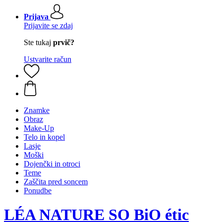
Prijava
Prijavite se zdaj
Ste tukaj
prvič?
Ustvarite račun
Znamke
Obraz
Make-Up
Telo in kopel
Lasje
Moški
Dojenčki in otroci
Teme
Zaščita pred soncem
Ponudbe
LÉA NATURE SO BiO étic