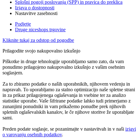
Splošni pogoji poslovanja (SPP) in pravica do preklica
Izjava o dostopnosti
Nastavitve zasebnosti
Podjetje
Druge niceshops trgovine
Kliknite tukaj za odstop od pogodbe
Prilagodite svojo nakupovalno izkušnjo
Piškotke in druge tehnologije uporabljamo samo zato, da vam
ponudimo prilagojeno nakupovalno izkušnjo z vašim osebnim
soglasjem.
Za to zbiramo podatke o naših uporabnikih, njihovem vedenju in
napravah. To uporabljamo za stalno optimizacijo naše spletne strani
in za prikaz prilagojenega oglaševanja in vsebine ter za analizo
statistike uporabe. Vaše šifrirane podatke lahko tudi primerjamo z
zunanjimi ponudniki in vam prikažemo ponudbe prek njihovih
spletnih oglaševalskih kanalov, le če njihove storitve že uporabljate
sami.
Preden podate soglasje, se pozanimajte v nastavitvah in v naši
izjavi
o varovanju osebnih podatkov
.