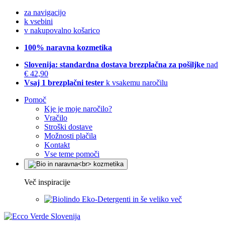
za navigacijo
k vsebini
v nakupovalno košarico
100% naravna kozmetika
Slovenija: standardna dostava brezplačna za pošiljke
nad
€ 42,90
Vsaj 1 brezplačni tester
k vsakemu naročilu
Pomoč
Kje je moje naročilo?
Vračilo
Stroški dostave
Možnosti plačila
Kontakt
Vse teme pomoči
Več inspiracije
Eko-Detergenti in še veliko več