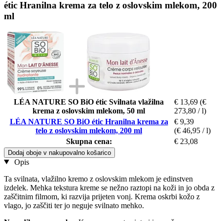
étic Hranilna krema za telo z oslovskim mlekom, 200
ml
LÉA NATURE SO BiO étic Svilnata vlažilna
€ 13,69
(€
krema z oslovskim mlekom, 50 ml
273,80 / l)
LÉA NATURE SO BiO étic Hranilna krema za
€ 9,39
telo z oslovskim mlekom, 200 ml
(€ 46,95 / l)
Skupna cena:
€ 23,08
Dodaj oboje v nakupovalno košarico
Opis
Ta svilnata, vlažilno kremo z oslovskim mlekom je edinstven
izdelek. Mehka tekstura kreme se nežno raztopi na koži in jo obda z
zaščitnim filmom, ki razvija prijeten vonj. Krema oskrbi kožo z
vlago, jo zaščiti ter jo neguje svilnato mehko.