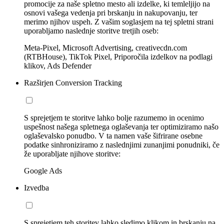
promocije za naše spletno mesto ali izdelke, ki temleljijo na
osnovi vašega vedenja pri brskanju in nakupovanju, ter
merimo njihov uspeh. Z vašim soglasjem na tej spletni strani
uporabljamo naslednje storitve tretjih oseb:
Meta-Pixel, Microsoft Advertising, creativecdn.com
(RTBHouse), TikTok Pixel, Priporočila izdelkov na podlagi
klikov, Ads Defender
Razširjen Conversion Tracking
S sprejetjem te storitve lahko bolje razumemo in ocenimo
uspešnost našega spletnega oglaševanja ter optimiziramo našo
oglaševalsko ponudbo. V ta namen vaše šifrirane osebne
podatke sinhroniziramo z naslednjimi zunanjimi ponudniki, če
že uporabljate njihove storitve:
Google Ads
Izvedba
S sprejetjem teh storitev lahko sledimo klikom in brskanju na