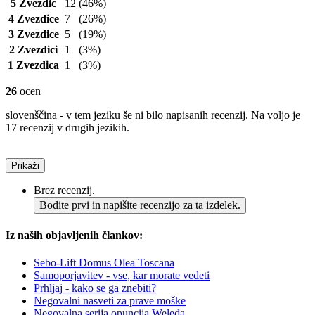
5 Zvezdic
12
(46%)
4 Zvezdice
7
(26%)
3 Zvezdice
5
(19%)
2 Zvezdici
1
(3%)
1 Zvezdica
1
(3%)
26
ocen
slovenščina - v tem jeziku še ni bilo napisanih recenzij. Na voljo je
17 recenzij v drugih jezikih.
Prikaži
Brez recenzij.
Bodite prvi in napišite recenzijo za ta izdelek.
Iz naših objavljenih člankov:
Sebo-Lift Domus Olea Toscana
Samoporjavitev - vse, kar morate vedeti
Prhljaj - kako se ga znebiti?
Negovalni nasveti za prave moške
Negovalna serija opuncija Weleda