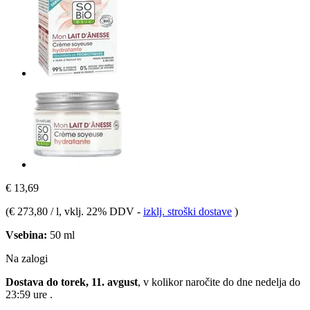
€ 13,69
(
€ 273,80 / l
, vklj. 22% DDV
-
izklj. stroški dostave
)
Vsebina:
50 ml
Na zalogi
Dostava do torek, 11. avgust
, v kolikor naročite do dne
nedelja do
23:59 ure
.