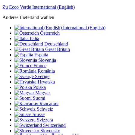
Zu Ecco Verde International (English)
Anderes Lieferland wählen
International (English)
Österreich
Italia
Deutschland
Great Britain
España
Slovenija
France
România
Sverige
Hrvatska
Polska
Magyar
Suomi
България
Schweiz
Suisse
Svizzera
Switzerland
Slovensko