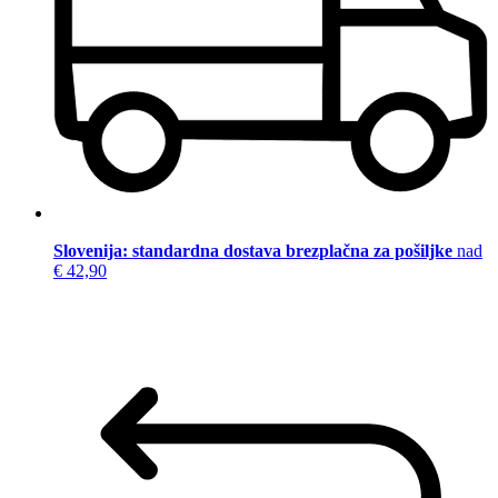
Slovenija: standardna dostava brezplačna za pošiljke
nad
€ 42,90