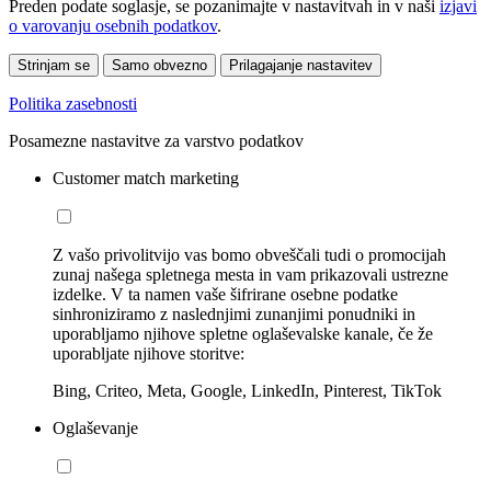
Preden podate soglasje, se pozanimajte v nastavitvah in v naši
izjavi
o varovanju osebnih podatkov
.
Strinjam se
Samo obvezno
Prilagajanje nastavitev
Politika zasebnosti
Posamezne nastavitve za varstvo podatkov
Customer match marketing
Z vašo privolitvijo vas bomo obveščali tudi o promocijah
zunaj našega spletnega mesta in vam prikazovali ustrezne
izdelke. V ta namen vaše šifrirane osebne podatke
sinhroniziramo z naslednjimi zunanjimi ponudniki in
uporabljamo njihove spletne oglaševalske kanale, če že
uporabljate njihove storitve:
Bing, Criteo, Meta, Google, LinkedIn, Pinterest, TikTok
Oglaševanje