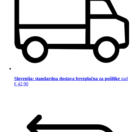
Slovenija: standardna dostava brezplačna za pošiljke
nad
€ 42,90