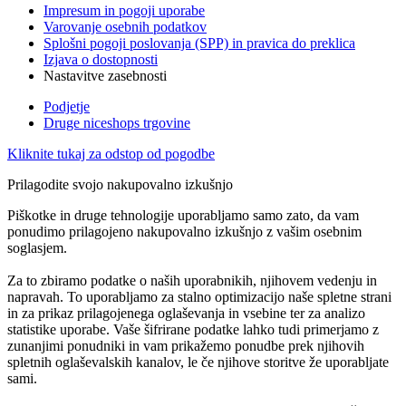
Impresum in pogoji uporabe
Varovanje osebnih podatkov
Splošni pogoji poslovanja (SPP) in pravica do preklica
Izjava o dostopnosti
Nastavitve zasebnosti
Podjetje
Druge niceshops trgovine
Kliknite tukaj za odstop od pogodbe
Prilagodite svojo nakupovalno izkušnjo
Piškotke in druge tehnologije uporabljamo samo zato, da vam
ponudimo prilagojeno nakupovalno izkušnjo z vašim osebnim
soglasjem.
Za to zbiramo podatke o naših uporabnikih, njihovem vedenju in
napravah. To uporabljamo za stalno optimizacijo naše spletne strani
in za prikaz prilagojenega oglaševanja in vsebine ter za analizo
statistike uporabe. Vaše šifrirane podatke lahko tudi primerjamo z
zunanjimi ponudniki in vam prikažemo ponudbe prek njihovih
spletnih oglaševalskih kanalov, le če njihove storitve že uporabljate
sami.