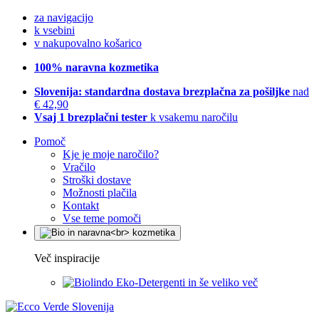
za navigacijo
k vsebini
v nakupovalno košarico
100% naravna kozmetika
Slovenija: standardna dostava brezplačna za pošiljke
nad
€ 42,90
Vsaj 1 brezplačni tester
k vsakemu naročilu
Pomoč
Kje je moje naročilo?
Vračilo
Stroški dostave
Možnosti plačila
Kontakt
Vse teme pomoči
Več inspiracije
Eko-Detergenti in še veliko več