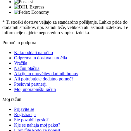
* Ti stroški dostave veljajo za standardno pošiljanje. Lahko pride do
dodatnih stroškov, npr. zaradi teže, velikosti ali lastnosti izdelkov. Te
informacije najdete neposredno v opisu izdelka.
Pomoč in podpora
Kako oddati naročilo
Odprema in dostava naročila
Vračila
Načini plačila
Akcije in unovčitev darilnih bonov
Ali potrebujete dodatno pomoč?
Poslovni partnerji
Moj uporabniški račun
Moj račun
Prijavite se
Registracija
Ste pozabili geslo?
Kje se nahaja moj paket?
Unovčite kodo za popust