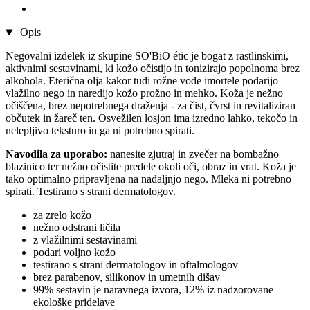
Opis
Negovalni izdelek iz skupine SO'BiO étic je bogat z rastlinskimi,
aktivnimi sestavinami, ki kožo očistijo in tonizirajo popolnoma brez
alkohola. Eterična olja kakor tudi rožne vode imortele podarijo
vlažilno nego in naredijo kožo prožno in mehko. Koža je nežno
očiščena, brez nepotrebnega draženja - za čist, čvrst in revitaliziran
občutek in žareč ten. Osvežilen losjon ima izredno lahko, tekočo in
nelepljivo teksturo in ga ni potrebno spirati.
Navodila za uporabo:
nanesite zjutraj in zvečer na bombažno
blazinico ter nežno očistite predele okoli oči, obraz in vrat. Koža je
tako optimalno pripravljena na nadaljnjo nego. Mleka ni potrebno
spirati. Testirano s strani dermatologov.
za zrelo kožo
nežno odstrani ličila
z vlažilnimi sestavinami
podari voljno kožo
testirano s strani dermatologov in oftalmologov
brez parabenov, silikonov in umetnih dišav
99% sestavin je naravnega izvora, 12% iz nadzorovane
ekološke pridelave