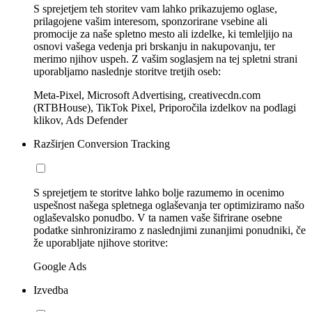
S sprejetjem teh storitev vam lahko prikazujemo oglase,
prilagojene vašim interesom, sponzorirane vsebine ali
promocije za naše spletno mesto ali izdelke, ki temleljijo na
osnovi vašega vedenja pri brskanju in nakupovanju, ter
merimo njihov uspeh. Z vašim soglasjem na tej spletni strani
uporabljamo naslednje storitve tretjih oseb:
Meta-Pixel, Microsoft Advertising, creativecdn.com
(RTBHouse), TikTok Pixel, Priporočila izdelkov na podlagi
klikov, Ads Defender
Razširjen Conversion Tracking
S sprejetjem te storitve lahko bolje razumemo in ocenimo
uspešnost našega spletnega oglaševanja ter optimiziramo našo
oglaševalsko ponudbo. V ta namen vaše šifrirane osebne
podatke sinhroniziramo z naslednjimi zunanjimi ponudniki, če
že uporabljate njihove storitve:
Google Ads
Izvedba