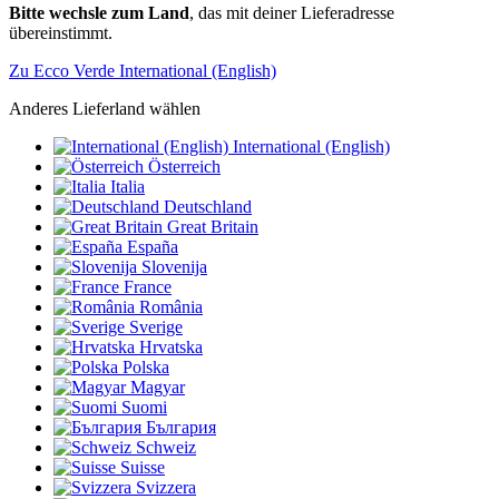
Bitte wechsle zum Land
, das mit deiner Lieferadresse
übereinstimmt.
Zu Ecco Verde International (English)
Anderes Lieferland wählen
International (English)
Österreich
Italia
Deutschland
Great Britain
España
Slovenija
France
România
Sverige
Hrvatska
Polska
Magyar
Suomi
България
Schweiz
Suisse
Svizzera