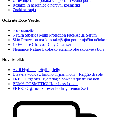
Umivanje las - uporaba šampona ni vedno potrebna
Resnice in neresnice o naravni kozmetiki
Znaki staranja
Odkrijte Ecco Verde:
eco cosmetics
Natura Siberica Multi Protection Face Aqua-Serum
Skin Protection maska s takojšnjim pomirjujočim učinkom
100% Pure Charcoal Clay Cleanser
Fleurance Nature Ekološko eterično olje škotskega bora
Novi izdelki:
Avril Hydrating Styling Jelly
Dišavna vodica z limono in jasminom – Raggio di sole
FREE! Organics Hydrating Shower Aquatic Passion
BEMA COSMETICI Hair Loss Lotion
FREE! Organics Shower Peeling Lemon Zest