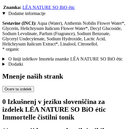
Znamka:
LÉA NATURE SO BiO étic
Dodatne informacije
Sestavine (INCI):
Aqua (Water), Anthemis Nobilis Flower Water*,
Glycerin, Helichrysum Italicum Flower Water*, Decyl Glucoside,
Sodium Levulinate, Parfum (Fragrance), Sodium Benzoate,
Glyceryl Undecylenate, Sodium Hydroxide, Lactic Acid,
Helichrysum Italicum Extract*, Linalool, Citronellol.
* organic
O liniji izdelkov Imortela znamke LÉA NATURE SO BiO étic
Dodatki
Mnenje naših strank
Oceni ta izdelek
0 Izkušnenj v jeziku slovenščina za
izdelek LÉA NATURE SO BiO étic
Immortelle čistilni tonik