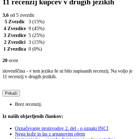
11 recenzij kupcev v drugih jezikih
3,6
od 5 zvezdic
5 Zvezdic
3
(15%)
4 Zvezdice
9
(45%)
3 Zvezdice
5
(25%)
2 Zvezdici
3
(15%)
1 Zvezdica
0
(0%)
20
ocen
slovenščina - v tem jeziku še ni bilo napisanih recenzij. Na voljo je
11 recenzij v drugih jezikih.
Prikaži
Brez recenzij.
Iz naših objavljenih člankov:
Označevanje proizvodov 2. del - o oznaki INCI
Nega kože in las z arganovim oljem