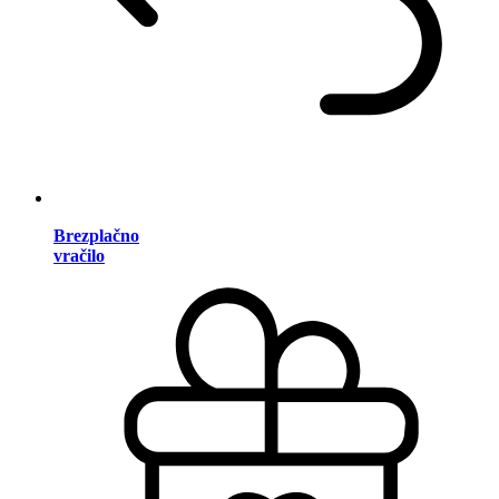
Brezplačno
vračilo