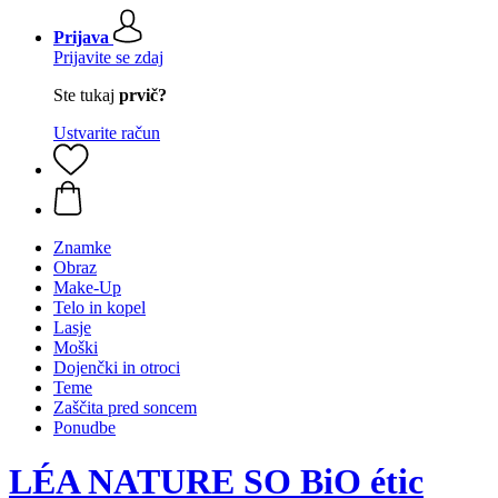
Prijava
Prijavite se zdaj
Ste tukaj
prvič?
Ustvarite račun
Znamke
Obraz
Make-Up
Telo in kopel
Lasje
Moški
Dojenčki in otroci
Teme
Zaščita pred soncem
Ponudbe
LÉA NATURE SO BiO étic