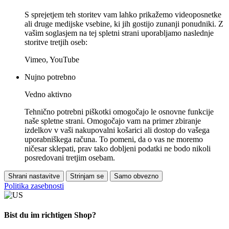
S sprejetjem teh storitev vam lahko prikažemo videoposnetke
ali druge medijske vsebine, ki jih gostijo zunanji ponudniki. Z
vašim soglasjem na tej spletni strani uporabljamo naslednje
storitve tretjih oseb:
Vimeo, YouTube
Nujno potrebno
Vedno aktivno
Tehnično potrebni piškotki omogočajo le osnovne funkcije
naše spletne strani. Omogočajo vam na primer zbiranje
izdelkov v vaši nakupovalni košarici ali dostop do vašega
uporabniškega računa. To pomeni, da o vas ne moremo
ničesar sklepati, prav tako dobljeni podatki ne bodo nikoli
posredovani tretjim osebam.
Shrani nastavitve
Strinjam se
Samo obvezno
Politika zasebnosti
Bist du im richtigen Shop?