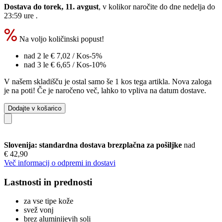
Dostava do torek, 11. avgust
, v kolikor naročite do dne
nedelja do
23:59 ure
.
Na voljo količinski popust!
nad 2 le
€ 7,02
/ Kos
-5%
nad 3 le
€ 6,65
/ Kos
-10%
V našem skladišču je ostal samo še 1 kos tega artikla. Nova zaloga
je na poti! Če je naročeno več, lahko to vpliva na datum dostave.
Dodajte v košarico
Slovenija: standardna dostava brezplačna za pošiljke
nad
€ 42,90
Več informacij o odpremi in dostavi
Lastnosti in prednosti
za vse tipe kože
svež vonj
brez aluminijevih soli