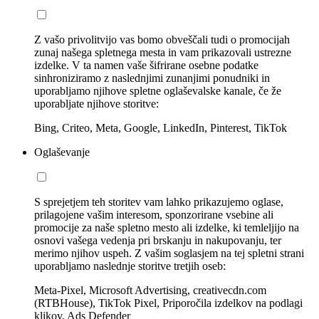
Z vašo privolitvijo vas bomo obveščali tudi o promocijah
zunaj našega spletnega mesta in vam prikazovali ustrezne
izdelke. V ta namen vaše šifrirane osebne podatke
sinhroniziramo z naslednjimi zunanjimi ponudniki in
uporabljamo njihove spletne oglaševalske kanale, če že
uporabljate njihove storitve:
Bing, Criteo, Meta, Google, LinkedIn, Pinterest, TikTok
Oglaševanje
S sprejetjem teh storitev vam lahko prikazujemo oglase,
prilagojene vašim interesom, sponzorirane vsebine ali
promocije za naše spletno mesto ali izdelke, ki temleljijo na
osnovi vašega vedenja pri brskanju in nakupovanju, ter
merimo njihov uspeh. Z vašim soglasjem na tej spletni strani
uporabljamo naslednje storitve tretjih oseb:
Meta-Pixel, Microsoft Advertising, creativecdn.com
(RTBHouse), TikTok Pixel, Priporočila izdelkov na podlagi
klikov, Ads Defender