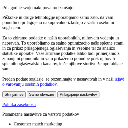
Prilagodite svojo nakupovalno izkušnjo
Piškotke in druge tehnologije uporabljamo samo zato, da vam
ponudimo prilagojeno nakupovalno izkušnjo z vašim osebnim
soglasjem.
Za to zbiramo podatke o naših uporabnikih, njihovem vedenju in
napravah. To uporabljamo za stalno optimizacijo naše spletne strani
in za prikaz prilagojenega oglaševanja in vsebine ter za analizo
statistike uporabe. Vaše šifrirane podatke lahko tudi primerjamo z
zunanjimi ponudniki in vam prikažemo ponudbe prek njihovih
spletnih oglaševalskih kanalov, le če njihove storitve že uporabljate
sami.
Preden podate soglasje, se pozanimajte v nastavitvah in v naši
izjavi
o varovanju osebnih podatkov
.
Strinjam se
Samo obvezno
Prilagajanje nastavitev
Politika zasebnosti
Posamezne nastavitve za varstvo podatkov
Customer match marketing