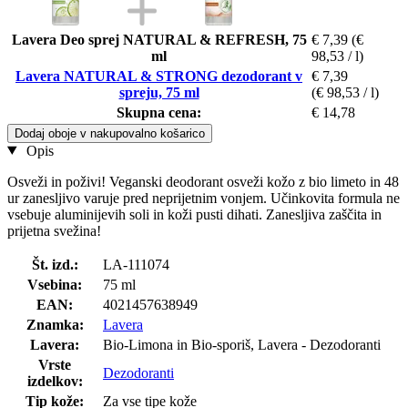
Lavera Deo sprej NATURAL & REFRESH, 75
€ 7,39
(€
ml
98,53 / l)
Lavera NATURAL & STRONG dezodorant v
€ 7,39
spreju, 75 ml
(€ 98,53 / l)
Skupna cena:
€ 14,78
Dodaj oboje v nakupovalno košarico
Opis
Osveži in poživi! Veganski deodorant osveži kožo z bio limeto in 48
ur zanesljivo varuje pred neprijetnim vonjem. Učinkovita formula ne
vsebuje aluminijevih soli in koži pusti dihati. Zanesljiva zaščita in
prijetna svežina!
Št. izd.:
LA-111074
Vsebina:
75 ml
EAN:
4021457638949
Znamka:
Lavera
Lavera:
Bio-Limona in Bio-sporiš, Lavera - Dezodoranti
Vrste
Dezodoranti
izdelkov:
Tip kože:
Za vse tipe kože