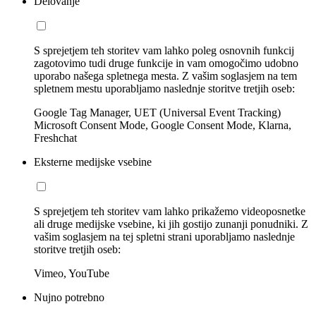
Delovanje
S sprejetjem teh storitev vam lahko poleg osnovnih funkcij
zagotovimo tudi druge funkcije in vam omogočimo udobno
uporabo našega spletnega mesta. Z vašim soglasjem na tem
spletnem mestu uporabljamo naslednje storitve tretjih oseb:
Google Tag Manager, UET (Universal Event Tracking)
Microsoft Consent Mode, Google Consent Mode, Klarna,
Freshchat
Eksterne medijske vsebine
S sprejetjem teh storitev vam lahko prikažemo videoposnetke
ali druge medijske vsebine, ki jih gostijo zunanji ponudniki. Z
vašim soglasjem na tej spletni strani uporabljamo naslednje
storitve tretjih oseb:
Vimeo, YouTube
Nujno potrebno