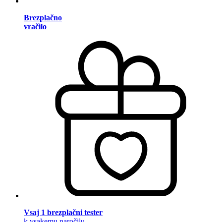
Brezplačno
vračilo
Vsaj 1 brezplačni tester
k vsakemu naročilu