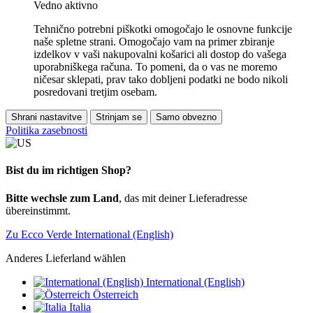
Vedno aktivno
Tehnično potrebni piškotki omogočajo le osnovne funkcije
naše spletne strani. Omogočajo vam na primer zbiranje
izdelkov v vaši nakupovalni košarici ali dostop do vašega
uporabniškega računa. To pomeni, da o vas ne moremo
ničesar sklepati, prav tako dobljeni podatki ne bodo nikoli
posredovani tretjim osebam.
Shrani nastavitve
Strinjam se
Samo obvezno
Politika zasebnosti
Bist du im richtigen Shop?
Bitte wechsle zum Land
, das mit deiner Lieferadresse
übereinstimmt.
Zu Ecco Verde International (English)
Anderes Lieferland wählen
International (English)
Österreich
Italia