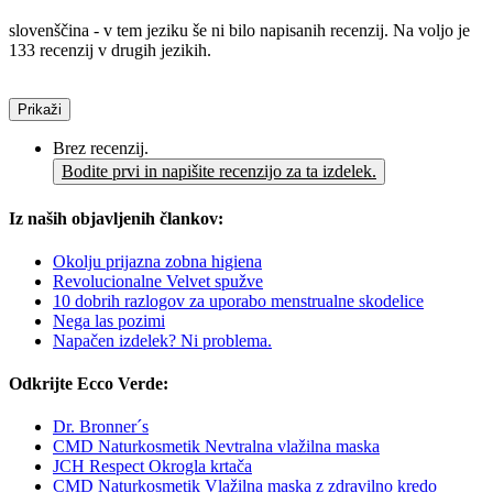
slovenščina - v tem jeziku še ni bilo napisanih recenzij. Na voljo je
133 recenzij v drugih jezikih.
Prikaži
Brez recenzij.
Bodite prvi in napišite recenzijo za ta izdelek.
Iz naših objavljenih člankov:
Okolju prijazna zobna higiena
Revolucionalne Velvet spužve
10 dobrih razlogov za uporabo menstrualne skodelice
Nega las pozimi
Napačen izdelek? Ni problema.
Odkrijte Ecco Verde:
Dr. Bronner´s
CMD Naturkosmetik Nevtralna vlažilna maska
JCH Respect Okrogla krtača
CMD Naturkosmetik Vlažilna maska z zdravilno kredo