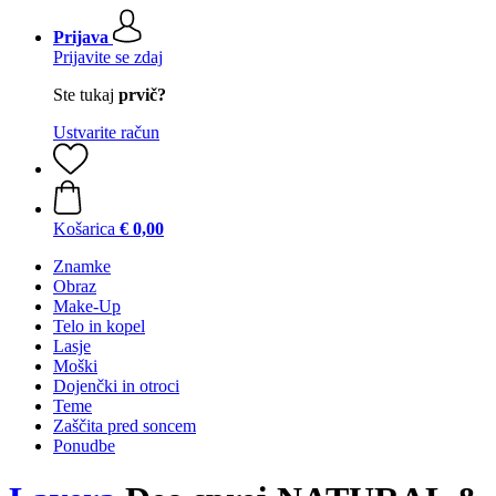
Prijava
Prijavite se zdaj
Ste tukaj
prvič?
Ustvarite račun
Košarica
€ 0,00
Znamke
Obraz
Make-Up
Telo in kopel
Lasje
Moški
Dojenčki in otroci
Teme
Zaščita pred soncem
Ponudbe