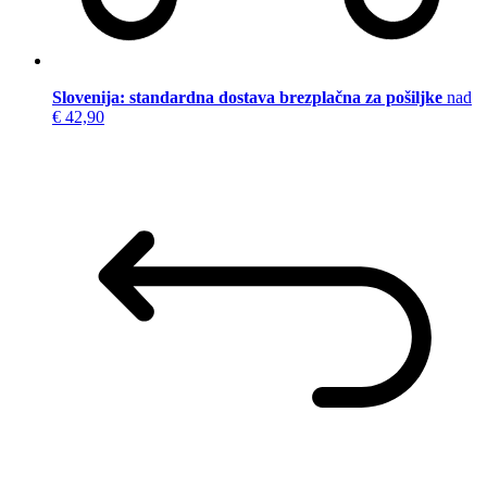
Slovenija: standardna dostava brezplačna za pošiljke
nad
€ 42,90