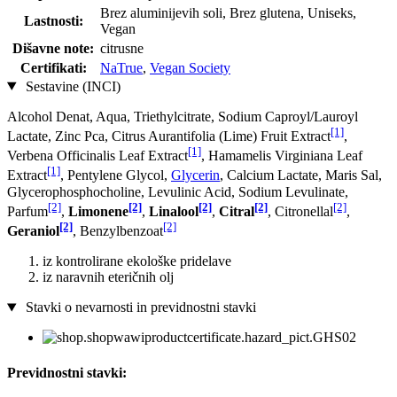
Brez aluminijevih soli, Brez glutena, Uniseks,
Lastnosti:
Vegan
Dišavne note:
citrusne
Certifikati:
NaTrue
,
Vegan Society
Sestavine (INCI)
Alcohol Denat, Aqua, Triethylcitrate, Sodium Caproyl/Lauroyl
[1]
Lactate, Zinc Pca, Citrus Aurantifolia (Lime) Fruit Extract
,
[1]
Verbena Officinalis Leaf Extract
, Hamamelis Virginiana Leaf
[1]
Extract
, Pentylene Glycol,
Glycerin
, Calcium Lactate, Maris Sal,
Glycerophosphocholine, Levulinic Acid, Sodium Levulinate,
[2]
[2]
[2]
[2]
[2]
Parfum
,
Limonene
,
Linalool
,
Citral
, Citronellal
,
[2]
[2]
Geraniol
, Benzylbenzoat
iz kontrolirane ekološke pridelave
iz naravnih eteričnih olj
Stavki o nevarnosti in previdnostni stavki
Previdnostni stavki: