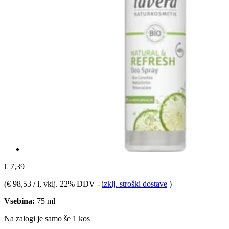
€ 7,39
(
€ 98,53 / l
, vklj. 22% DDV
-
izklj. stroški dostave
)
Vsebina:
75 ml
Na zalogi je samo še 1 kos