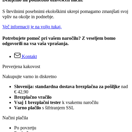
S številnimi posebnimi ekološkimi ukrepi pomagamo zmanjšati svoj
vpliv na okolje in podnebje.
Več informacij je na voljo tukaj.
Potrebujete pomoč pri vašem naročilu? Z veseljem bomo
odgovorili na vsa vaša vprašanja.
Kontakt
Preverjena kakovost
Nakupujte varno in diskretno
Slovenija: standardna dostava brezplačna za pošiljke
nad
€ 42,90
Brezplačno vračilo
Vsaj 1 brezplačni tester
k vsakemu naročilu
Varno plačilo
s šifriranjem SSL
Načini plačila
Po povzetju