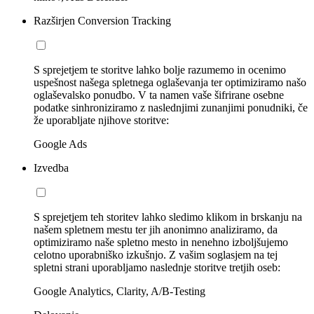
Razširjen Conversion Tracking
S sprejetjem te storitve lahko bolje razumemo in ocenimo
uspešnost našega spletnega oglaševanja ter optimiziramo našo
oglaševalsko ponudbo. V ta namen vaše šifrirane osebne
podatke sinhroniziramo z naslednjimi zunanjimi ponudniki, če
že uporabljate njihove storitve:
Google Ads
Izvedba
S sprejetjem teh storitev lahko sledimo klikom in brskanju na
našem spletnem mestu ter jih anonimno analiziramo, da
optimiziramo naše spletno mesto in nenehno izboljšujemo
celotno uporabniško izkušnjo. Z vašim soglasjem na tej
spletni strani uporabljamo naslednje storitve tretjih oseb:
Google Analytics, Clarity, A/B-Testing