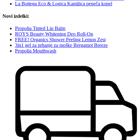
La Bottega Eco & Logica Kamilica peneča kopel
Novi izdelki:
Propolia Tinted Lip Balm
ROYS Beauty Whitening Deo Roll-On
FREE! Organics Shower Peeling Lemon Zest
3in1 gel za prhanje za moške Bergamot Breeze
Propolia Mouthwash