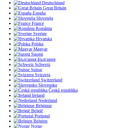
Deutschland
Great Britain
España
Slovenija
France
România
Sverige
Hrvatska
Polska
Magyar
Suomi
България
Schweiz
Suisse
Svizzera
Switzerland
Slovensko
Česká republika
Ireland
Nederland
Belgique
België
Portugal
Belgien
Norge