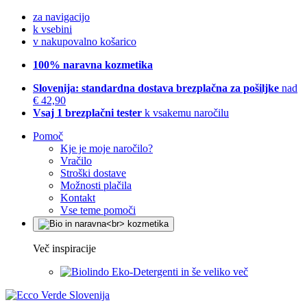
za navigacijo
k vsebini
v nakupovalno košarico
100% naravna kozmetika
Slovenija: standardna dostava brezplačna za pošiljke
nad
€ 42,90
Vsaj 1 brezplačni tester
k vsakemu naročilu
Pomoč
Kje je moje naročilo?
Vračilo
Stroški dostave
Možnosti plačila
Kontakt
Vse teme pomoči
Več inspiracije
Eko-Detergenti in še veliko več