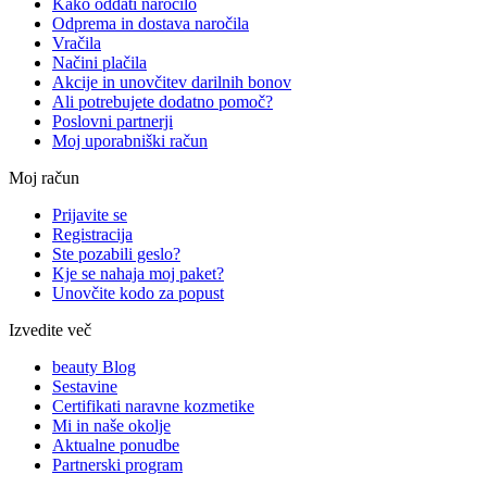
Kako oddati naročilo
Odprema in dostava naročila
Vračila
Načini plačila
Akcije in unovčitev darilnih bonov
Ali potrebujete dodatno pomoč?
Poslovni partnerji
Moj uporabniški račun
Moj račun
Prijavite se
Registracija
Ste pozabili geslo?
Kje se nahaja moj paket?
Unovčite kodo za popust
Izvedite več
beauty Blog
Sestavine
Certifikati naravne kozmetike
Mi in naše okolje
Aktualne ponudbe
Partnerski program