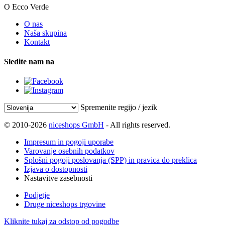
O Ecco Verde
O nas
Naša skupina
Kontakt
Sledite nam na
Spremenite regijo / jezik
© 2010-2026
niceshops GmbH
- All rights reserved.
Impresum in pogoji uporabe
Varovanje osebnih podatkov
Splošni pogoji poslovanja (SPP) in pravica do preklica
Izjava o dostopnosti
Nastavitve zasebnosti
Podjetje
Druge niceshops trgovine
Kliknite tukaj za odstop od pogodbe