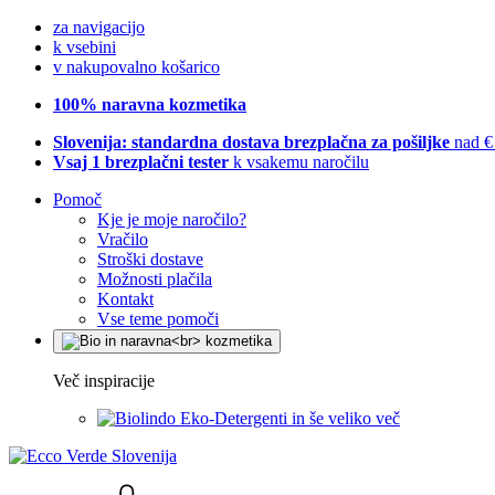
za navigacijo
k vsebini
v nakupovalno košarico
100% naravna kozmetika
Slovenija: standardna dostava brezplačna za pošiljke
nad €
Vsaj 1 brezplačni tester
k vsakemu naročilu
Pomoč
Kje je moje naročilo?
Vračilo
Stroški dostave
Možnosti plačila
Kontakt
Vse teme pomoči
Več inspiracije
Eko-Detergenti in še veliko več