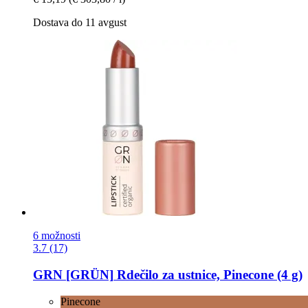
Dostava do 11 avgust
6 možnosti
3.7 (17)
GRN [GRÜN]
Rdečilo za ustnice, Pinecone (4 g)
Pinecone