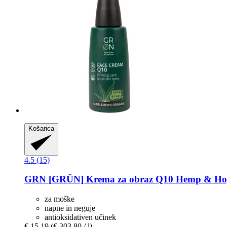
Košarica
4.5 (15)
GRN [GRÜN]
Krema za obraz Q10 Hemp & Hop
za moške
napne in neguje
antioksidativen učinek
€ 15,19
(€ 303,80 / l)