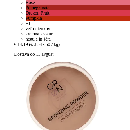
Rose
Pomegranate
Dragon Fruit
Pumpkin
+1
več odtenkov
kremna tekstura
neguje in ščiti
€ 14,19
(€ 3.547,50 / kg)
Dostava do 11 avgust