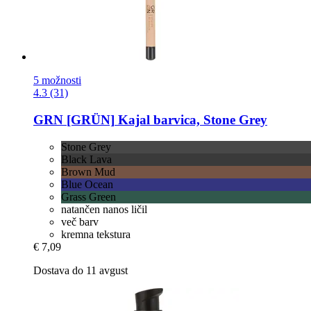
5 možnosti
4.3 (31)
GRN [GRÜN]
Kajal barvica, Stone Grey
Stone Grey
Black Lava
Brown Mud
Blue Ocean
Grass Green
natančen nanos ličil
več barv
kremna tekstura
€ 7,09
Dostava do 11 avgust