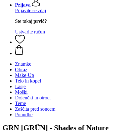
Prijava
Prijavite se zdaj
Ste tukaj
prvič?
Ustvarite račun
Znamke
Obraz
Make-Up
Telo in kopel
Lasje
Moški
Dojenčki in otroci
Teme
Zaščita pred soncem
Ponudbe
GRN [GRÜN] - Shades of Nature