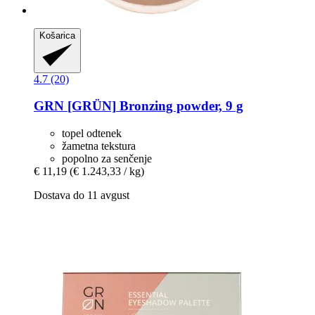
Košarica
4.7 (20)
GRN [GRÜN]
Bronzing powder, 9 g
topel odtenek
žametna tekstura
popolno za senčenje
€ 11,19
(€ 1.243,33 / kg)
Dostava do 11 avgust