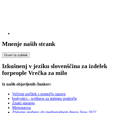
Mnenje naših strank
Oceni ta izdelek
Izkušnenj v jeziku slovenščina za izdelek
forpeople Vrečka za milo
Iz naših objavljenih člankov:
Večerni počitek s pomočjo narave
bodyotics - wellness za intimno področje
Znaki staranja
Menopavza
Zbiranje sredstev ob mednarodnem dnevu žena 2022