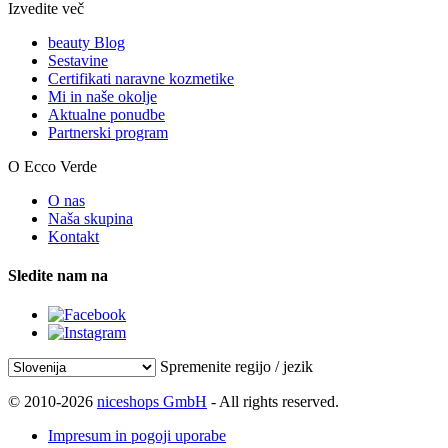
Izvedite več
beauty Blog
Sestavine
Certifikati naravne kozmetike
Mi in naše okolje
Aktualne ponudbe
Partnerski program
O Ecco Verde
O nas
Naša skupina
Kontakt
Sledite nam na
Spremenite regijo / jezik
© 2010-2026
niceshops GmbH
- All rights reserved.
Impresum in pogoji uporabe