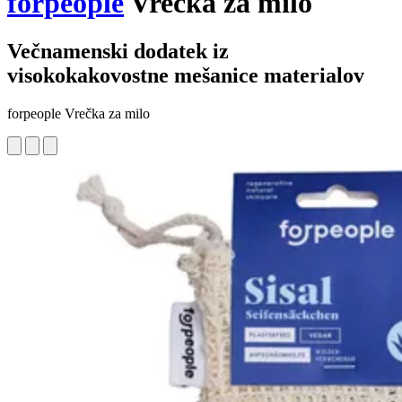
forpeople
Vrečka za milo
Večnamenski dodatek iz
visokokakovostne mešanice materialov
forpeople Vrečka za milo