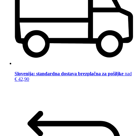
Slovenija: standardna dostava brezplačna za pošiljke
nad
€ 42,90