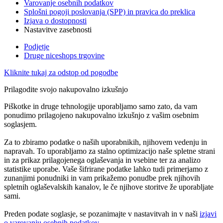
Varovanje osebnih podatkov
Splošni pogoji poslovanja (SPP) in pravica do preklica
Izjava o dostopnosti
Nastavitve zasebnosti
Podjetje
Druge niceshops trgovine
Kliknite tukaj za odstop od pogodbe
Prilagodite svojo nakupovalno izkušnjo
Piškotke in druge tehnologije uporabljamo samo zato, da vam
ponudimo prilagojeno nakupovalno izkušnjo z vašim osebnim
soglasjem.
Za to zbiramo podatke o naših uporabnikih, njihovem vedenju in
napravah. To uporabljamo za stalno optimizacijo naše spletne strani
in za prikaz prilagojenega oglaševanja in vsebine ter za analizo
statistike uporabe. Vaše šifrirane podatke lahko tudi primerjamo z
zunanjimi ponudniki in vam prikažemo ponudbe prek njihovih
spletnih oglaševalskih kanalov, le če njihove storitve že uporabljate
sami.
Preden podate soglasje, se pozanimajte v nastavitvah in v naši
izjavi
o varovanju osebnih podatkov
.