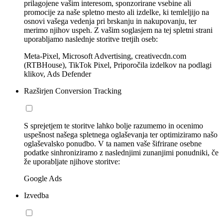
prilagojene vašim interesom, sponzorirane vsebine ali
promocije za naše spletno mesto ali izdelke, ki temleljijo na
osnovi vašega vedenja pri brskanju in nakupovanju, ter
merimo njihov uspeh. Z vašim soglasjem na tej spletni strani
uporabljamo naslednje storitve tretjih oseb:
Meta-Pixel, Microsoft Advertising, creativecdn.com
(RTBHouse), TikTok Pixel, Priporočila izdelkov na podlagi
klikov, Ads Defender
Razširjen Conversion Tracking
S sprejetjem te storitve lahko bolje razumemo in ocenimo
uspešnost našega spletnega oglaševanja ter optimiziramo našo
oglaševalsko ponudbo. V ta namen vaše šifrirane osebne
podatke sinhroniziramo z naslednjimi zunanjimi ponudniki, če
že uporabljate njihove storitve:
Google Ads
Izvedba