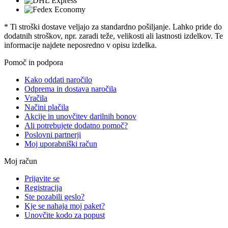
* Ti stroški dostave veljajo za standardno pošiljanje. Lahko pride do
dodatnih stroškov, npr. zaradi teže, velikosti ali lastnosti izdelkov. Te
informacije najdete neposredno v opisu izdelka.
Pomoč in podpora
Kako oddati naročilo
Odprema in dostava naročila
Vračila
Načini plačila
Akcije in unovčitev darilnih bonov
Ali potrebujete dodatno pomoč?
Poslovni partnerji
Moj uporabniški račun
Moj račun
Prijavite se
Registracija
Ste pozabili geslo?
Kje se nahaja moj paket?
Unovčite kodo za popust