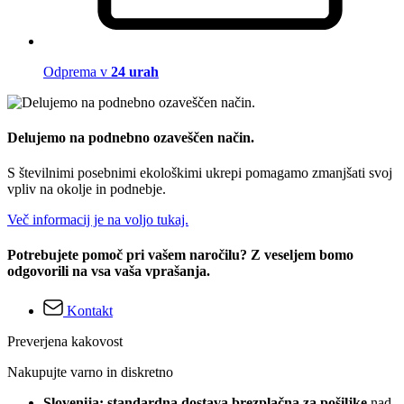
Odprema v
24 urah
Delujemo na podnebno ozaveščen način.
S številnimi posebnimi ekološkimi ukrepi pomagamo zmanjšati svoj
vpliv na okolje in podnebje.
Več informacij je na voljo tukaj.
Potrebujete pomoč pri vašem naročilu? Z veseljem bomo
odgovorili na vsa vaša vprašanja.
Kontakt
Preverjena kakovost
Nakupujte varno in diskretno
Slovenija: standardna dostava brezplačna za pošiljke
nad