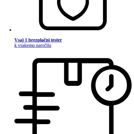
Vsaj 1 brezplačni tester
k vsakemu naročilu