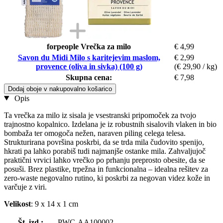
forpeople Vrečka za milo
€ 4,99
Savon du Midi Milo s karitejevim maslom,
€ 2,99
provence (oliva in sivka) (100 g)
(€ 29,90 / kg)
Skupna cena:
€ 7,98
Dodaj oboje v nakupovalno košarico
Opis
Ta vrečka za milo iz sisala je vsestranski pripomoček za tvojo
trajnostno kopalnico. Izdelana je iz robustnih sisalovih vlaken in bio
bombaža ter omogoča nežen, naraven piling celega telesa.
Strukturirana površina poskrbi, da se trda mila čudovito spenijo,
hkrati pa lahko porabiš tudi najmanjše ostanke mila. Zahvaljujoč
praktični vrvici lahko vrečko po prhanju preprosto obesite, da se
posuši. Brez plastike, trpežna in funkcionalna – idealna rešitev za
zero-waste negovalno rutino, ki poskrbi za negovan videz kože in
varčuje z viri.
Velikost
: 9 x 14 x 1 cm
Št. izd.:
PWC-AA100002