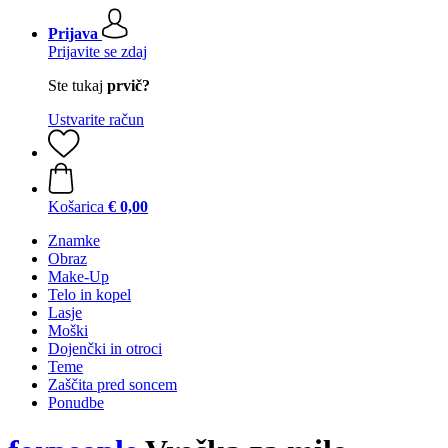
Prijava
Prijavite se zdaj
Ste tukaj
prvič?
Ustvarite račun
Košarica
€ 0,00
Znamke
Obraz
Make-Up
Telo in kopel
Lasje
Moški
Dojenčki in otroci
Teme
Zaščita pred soncem
Ponudbe