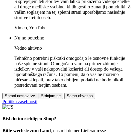
S sprejetjem teh storitev vam lahko prikažemo videoposnetke
ali druge medijske vsebine, ki jih gostijo zunanji ponudniki. Z
vašim soglasjem na tej spletni strani uporabljamo naslednje
storitve tretjih oseb:
Vimeo, YouTube
Nujno potrebno
Vedno aktivno
Tehnično potrebni piškotki omogočajo le osnovne funkcije
naše spletne strani. Omogočajo vam na primer zbiranje
izdelkov v vaši nakupovalni košarici ali dostop do vašega
uporabniškega računa. To pomeni, da o vas ne moremo
ničesar sklepati, prav tako dobljeni podatki ne bodo nikoli
posredovani tretjim osebam.
Shrani nastavitve
Strinjam se
Samo obvezno
Politika zasebnosti
Bist du im richtigen Shop?
Bitte wechsle zum Land
, das mit deiner Lieferadresse