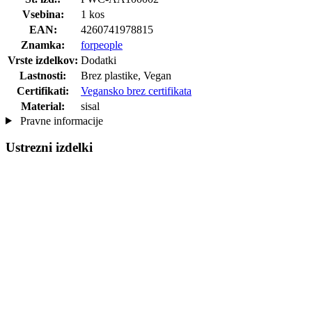
Vsebina:
1 kos
EAN:
4260741978815
Znamka:
forpeople
Vrste izdelkov:
Dodatki
Lastnosti:
Brez plastike, Vegan
Certifikati:
Vegansko brez certifikata
Material:
sisal
Pravne informacije
Ustrezni izdelki