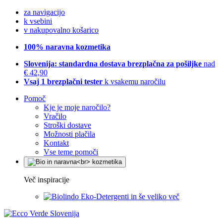
za navigacijo
k vsebini
v nakupovalno košarico
100% naravna kozmetika
Slovenija: standardna dostava brezplačna za pošiljke
nad
€ 42,90
Vsaj 1 brezplačni tester
k vsakemu naročilu
Pomoč
Kje je moje naročilo?
Vračilo
Stroški dostave
Možnosti plačila
Kontakt
Vse teme pomoči
Več inspiracije
Eko-Detergenti in še veliko več