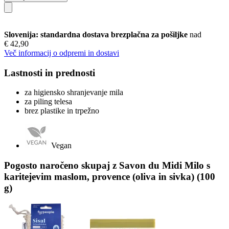
Slovenija: standardna dostava brezplačna za pošiljke
nad
€ 42,90
Več informacij o odpremi in dostavi
Lastnosti in prednosti
za higiensko shranjevanje mila
za piling telesa
brez plastike in trpežno
Vegan
Pogosto naročeno skupaj z Savon du Midi Milo s
karitejevim maslom, provence (oliva in sivka) (100
g)