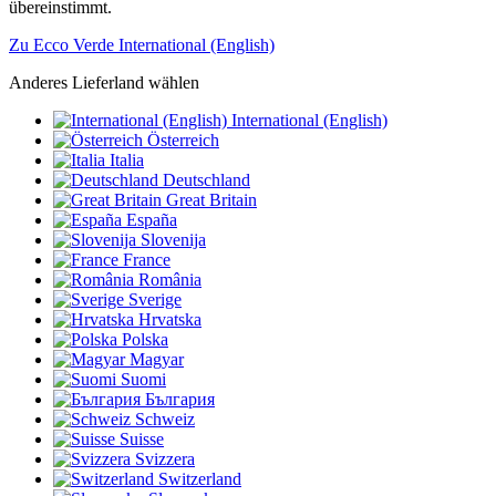
übereinstimmt.
Zu Ecco Verde International (English)
Anderes Lieferland wählen
International (English)
Österreich
Italia
Deutschland
Great Britain
España
Slovenija
France
România
Sverige
Hrvatska
Polska
Magyar
Suomi
България
Schweiz
Suisse
Svizzera
Switzerland