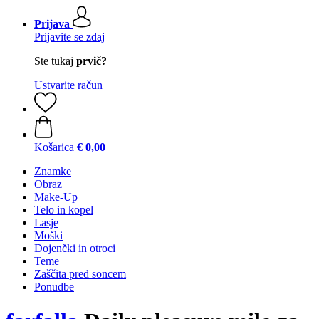
Prijava
Prijavite se zdaj
Ste tukaj
prvič?
Ustvarite račun
Košarica
€ 0,00
Znamke
Obraz
Make-Up
Telo in kopel
Lasje
Moški
Dojenčki in otroci
Teme
Zaščita pred soncem
Ponudbe