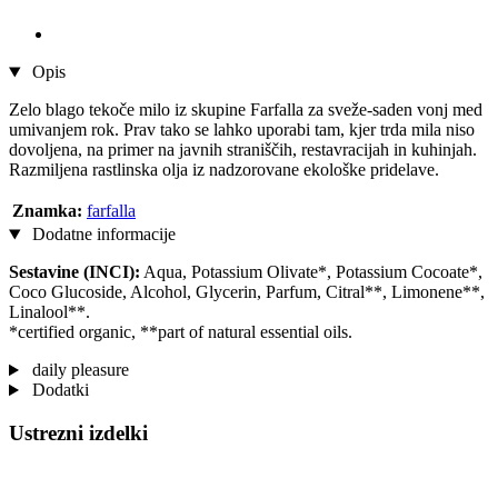
Opis
Zelo blago tekoče milo iz skupine Farfalla za sveže-saden vonj med
umivanjem rok. Prav tako se lahko uporabi tam, kjer trda mila niso
dovoljena, na primer na javnih straniščih, restavracijah in kuhinjah.
Razmiljena rastlinska olja iz nadzorovane ekološke pridelave.
Znamka:
farfalla
Dodatne informacije
Sestavine (INCI):
Aqua, Potassium Olivate*, Potassium Cocoate*,
Coco Glucoside, Alcohol, Glycerin, Parfum, Citral**, Limonene**,
Linalool**.
*certified organic, **part of natural essential oils.
daily pleasure
Dodatki
Ustrezni izdelki