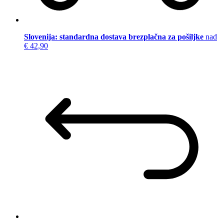
Slovenija: standardna dostava brezplačna za pošiljke
nad
€ 42,90