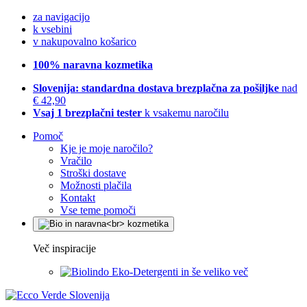
za navigacijo
k vsebini
v nakupovalno košarico
100% naravna kozmetika
Slovenija: standardna dostava brezplačna za pošiljke
nad
€ 42,90
Vsaj 1 brezplačni tester
k vsakemu naročilu
Pomoč
Kje je moje naročilo?
Vračilo
Stroški dostave
Možnosti plačila
Kontakt
Vse teme pomoči
Več inspiracije
Eko-Detergenti in še veliko več