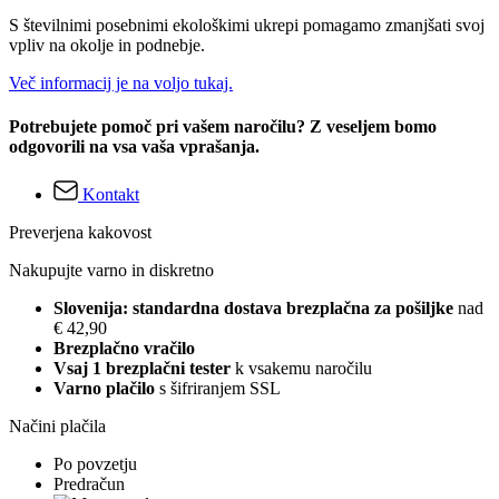
S številnimi posebnimi ekološkimi ukrepi pomagamo zmanjšati svoj
vpliv na okolje in podnebje.
Več informacij je na voljo tukaj.
Potrebujete pomoč pri vašem naročilu? Z veseljem bomo
odgovorili na vsa vaša vprašanja.
Kontakt
Preverjena kakovost
Nakupujte varno in diskretno
Slovenija: standardna dostava brezplačna za pošiljke
nad
€ 42,90
Brezplačno vračilo
Vsaj 1 brezplačni tester
k vsakemu naročilu
Varno plačilo
s šifriranjem SSL
Načini plačila
Po povzetju
Predračun