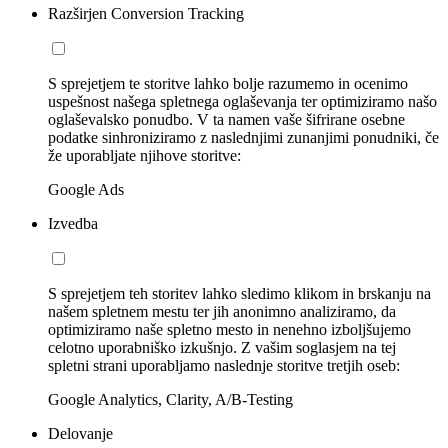
Razširjen Conversion Tracking
S sprejetjem te storitve lahko bolje razumemo in ocenimo
uspešnost našega spletnega oglaševanja ter optimiziramo našo
oglaševalsko ponudbo. V ta namen vaše šifrirane osebne
podatke sinhroniziramo z naslednjimi zunanjimi ponudniki, če
že uporabljate njihove storitve:
Google Ads
Izvedba
S sprejetjem teh storitev lahko sledimo klikom in brskanju na
našem spletnem mestu ter jih anonimno analiziramo, da
optimiziramo naše spletno mesto in nenehno izboljšujemo
celotno uporabniško izkušnjo. Z vašim soglasjem na tej
spletni strani uporabljamo naslednje storitve tretjih oseb:
Google Analytics, Clarity, A/B-Testing
Delovanje