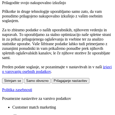
Prilagodite svojo nakupovalno izkušnjo
Piškotke in druge tehnologije uporabljamo samo zato, da vam
ponudimo prilagojeno nakupovalno izkušnjo z vašim osebnim
soglasjem.
Za to zbiramo podatke o naših uporabnikih, njihovem vedenju in
napravah. To uporabljamo za stalno optimizacijo naše spletne strani
in za prikaz prilagojenega oglaševanja in vsebine ter za analizo
statistike uporabe. Vaše šifrirane podatke lahko tudi primerjamo z
zunanjimi ponudniki in vam prikažemo ponudbe prek njihovih
spletnih oglaševalskih kanalov, le če njihove storitve že uporabljate
sami.
Preden podate soglasje, se pozanimajte v nastavitvah in v naši
izjavi
o varovanju osebnih podatkov
.
Strinjam se
Samo obvezno
Prilagajanje nastavitev
Politika zasebnosti
Posamezne nastavitve za varstvo podatkov
Customer match marketing