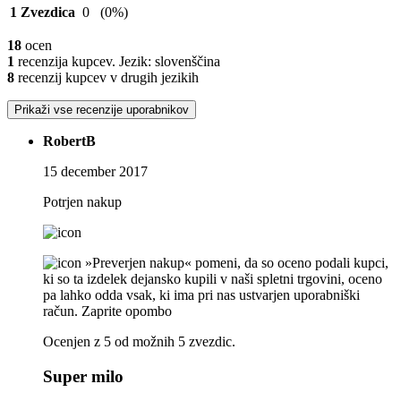
1 Zvezdica
0
(0%)
18
ocen
1
recenzija kupcev. Jezik: slovenščina
8
recenzij kupcev v drugih jezikih
Prikaži vse recenzije uporabnikov
RobertB
15 december 2017
Potrjen nakup
»Preverjen nakup« pomeni, da so oceno podali kupci,
ki so ta izdelek dejansko kupili v naši spletni trgovini, oceno
pa lahko odda vsak, ki ima pri nas ustvarjen uporabniški
račun.
Zaprite opombo
Ocenjen z 5 od možnih 5 zvezdic.
Super milo