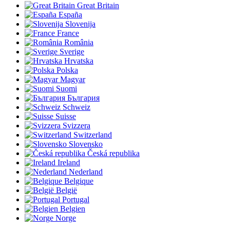
Great Britain
España
Slovenija
France
România
Sverige
Hrvatska
Polska
Magyar
Suomi
България
Schweiz
Suisse
Svizzera
Switzerland
Slovensko
Česká republika
Ireland
Nederland
Belgique
België
Portugal
Belgien
Norge