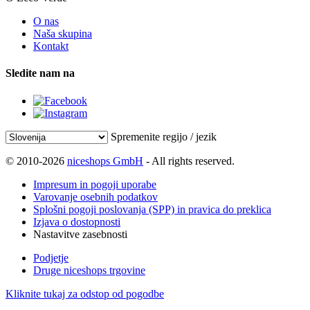
O nas
Naša skupina
Kontakt
Sledite nam na
Spremenite regijo / jezik
© 2010-2026
niceshops GmbH
- All rights reserved.
Impresum in pogoji uporabe
Varovanje osebnih podatkov
Splošni pogoji poslovanja (SPP) in pravica do preklica
Izjava o dostopnosti
Nastavitve zasebnosti
Podjetje
Druge niceshops trgovine
Kliknite tukaj za odstop od pogodbe