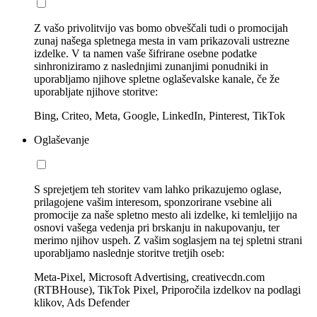
Z vašo privolitvijo vas bomo obveščali tudi o promocijah
zunaj našega spletnega mesta in vam prikazovali ustrezne
izdelke. V ta namen vaše šifrirane osebne podatke
sinhroniziramo z naslednjimi zunanjimi ponudniki in
uporabljamo njihove spletne oglaševalske kanale, če že
uporabljate njihove storitve:
Bing, Criteo, Meta, Google, LinkedIn, Pinterest, TikTok
Oglaševanje
S sprejetjem teh storitev vam lahko prikazujemo oglase,
prilagojene vašim interesom, sponzorirane vsebine ali
promocije za naše spletno mesto ali izdelke, ki temleljijo na
osnovi vašega vedenja pri brskanju in nakupovanju, ter
merimo njihov uspeh. Z vašim soglasjem na tej spletni strani
uporabljamo naslednje storitve tretjih oseb:
Meta-Pixel, Microsoft Advertising, creativecdn.com
(RTBHouse), TikTok Pixel, Priporočila izdelkov na podlagi
klikov, Ads Defender