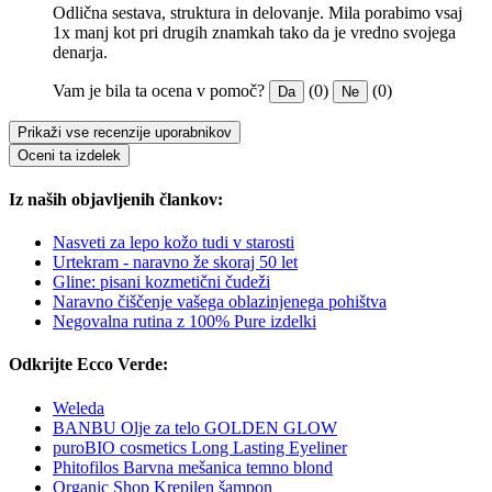
Odlična sestava, struktura in delovanje. Mila porabimo vsaj
1x manj kot pri drugih znamkah tako da je vredno svojega
denarja.
Vam je bila ta ocena v pomoč?
(0)
(0)
Da
Ne
Prikaži vse recenzije uporabnikov
Oceni ta izdelek
Iz naših objavljenih člankov:
Nasveti za lepo kožo tudi v starosti
Urtekram - naravno že skoraj 50 let
Gline: pisani kozmetični čudeži
Naravno čiščenje vašega oblazinjenega pohištva
Negovalna rutina z 100% Pure izdelki
Odkrijte Ecco Verde:
Weleda
BANBU Olje za telo GOLDEN GLOW
puroBIO cosmetics Long Lasting Eyeliner
Phitofilos Barvna mešanica temno blond
Organic Shop Krepilen šampon