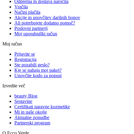
Odprema in dostava naročila
Vračila
Načini plačila
Akcije in unovčitev darilnih bonov
Ali potrebujete dodatno pomoč?
Poslovni partnerji
Moj uporabniški račun
Moj račun
Prijavite se
Registracija
Ste pozabili geslo?
Kje se nahaja moj paket?
Unovčite kodo za popust
Izvedite več
beauty Blog
Sestavine
Certifikati naravne kozmetike
Mi in naše okolje
Aktualne ponudbe
Partnerski program
O Ecco Verde