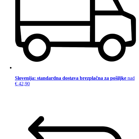
Slovenija: standardna dostava brezplačna za pošiljke
nad
€ 42,90