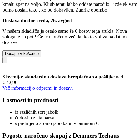
kmalu spet na voljo. Kljub temu lahko oddate naročilo - izdelek vam
bomo poslali takoj, ko bo dobavljen.
Zaprite opombo
Dostava do dne sreda, 26. avgust
V našem skladišču je ostalo samo še 0 kosov tega artikla. Nova
zaloga je na poti! Če je naročeno več, lahko to vpliva na datum
dostave.
Dodajte v košarico
Slovenija: standardna dostava brezplačna za pošiljke
nad
€ 42,90
Več informacij o odpremi in dostavi
Lastnosti in prednosti
iz različnih sort jabolk
čudovita zlata barva
s prefinjeno aromo jabolka in vitaminom C
Pogosto naročeno skupaj z Demmers Teehaus