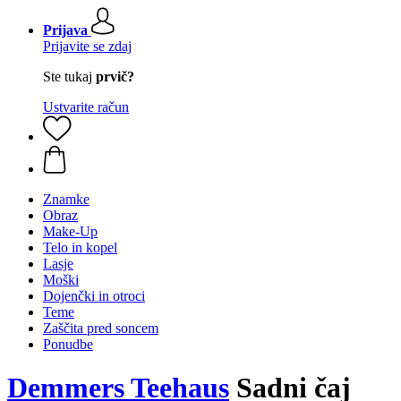
Prijava
Prijavite se zdaj
Ste tukaj
prvič?
Ustvarite račun
Znamke
Obraz
Make-Up
Telo in kopel
Lasje
Moški
Dojenčki in otroci
Teme
Zaščita pred soncem
Ponudbe
Demmers Teehaus
Sadni čaj