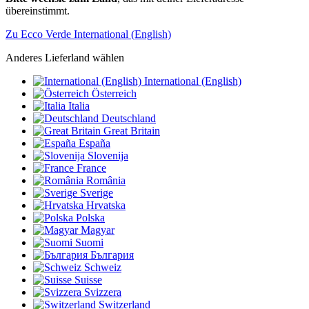
übereinstimmt.
Zu Ecco Verde International (English)
Anderes Lieferland wählen
International (English)
Österreich
Italia
Deutschland
Great Britain
España
Slovenija
France
România
Sverige
Hrvatska
Polska
Magyar
Suomi
България
Schweiz
Suisse
Svizzera
Switzerland