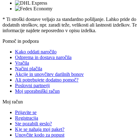
* Ti stroški dostave veljajo za standardno pošiljanje. Lahko pride do
dodatnih stroškov, npr. zaradi teže, velikosti ali lastnosti izdelkov. Te
informacije najdete neposredno v opisu izdelka.
Pomoč in podpora
Kako oddati naročilo
Odprema in dostava naročila
Vračila
Načini plačila
Akcije in unovčitev darilnih bonov
Ali potrebujete dodatno pomoč?
Poslovni partnerji
Moj uporabniški račun
Moj račun
Prijavite se
Registracija
Ste pozabili geslo?
Kje se nahaja moj paket?
Unovčite kodo za popust