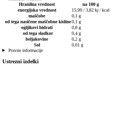
Hranilna vrednost
na 100 g
energijska vrednost
15,99 / 3,82 kj / kcal
maščobe
0,1 g
od tega nasičene maščobne kisline
0,1 g
ogljikovi hidrati
0,8 g
od tega sladkor
0,4 g
beljakovine
0,2 g
Sol
0,01 g
Pravne informacije
Ustrezni izdelki