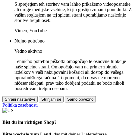
S sprejetjem teh storitev vam lahko prikažemo videoposnetke
ali druge medijske vsebine, ki jih gostijo zunanji ponudniki. Z
vašim soglasjem na tej spletni strani uporabljamo naslednje
storitve tretjih oseb:
Vimeo, YouTube
Nujno potrebno
Vedno aktivno
Tehnično potrebni piškotki omogočajo le osnovne funkcije
naše spletne strani. Omogočajo vam na primer zbiranje
izdelkov v vaši nakupovalni košarici ali dostop do vašega
uporabniškega računa. To pomeni, da o vas ne moremo
ničesar sklepati, prav tako dobljeni podatki ne bodo nikoli
posredovani tretjim osebam.
Shrani nastavitve
Strinjam se
Samo obvezno
Politika zasebnosti
Bist du im richtigen Shop?
Bitte wechsle zum Land
, das mit deiner Lieferadresse