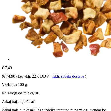
€ 7,49
(
€ 74,90 / kg
, vklj. 22% DDV
-
izklj. stroški dostave
)
Vsebina:
100 g
Na zalogi od 25 avgust
Zakaj traja dlje časa?
Zakaj traja dlje časa?
Tega izdelka trenutno ni na zalogi, vendar bo