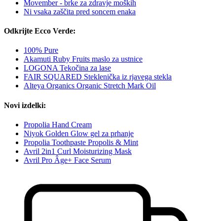
Movember - brke za zdravje moških
Ni vsaka zaščita pred soncem enaka
Odkrijte Ecco Verde:
100% Pure
Akamuti Ruby Fruits maslo za ustnice
LOGONA Tekočina za lase
FAIR SQUARED Steklenička iz rjavega stekla
Alteya Organics Organic Stretch Mark Oil
Novi izdelki:
Propolia Hand Cream
Niyok Golden Glow gel za prhanje
Propolia Toothpaste Propolis & Mint
Avril 2in1 Curl Moisturizing Mask
Avril Pro Âge+ Face Serum