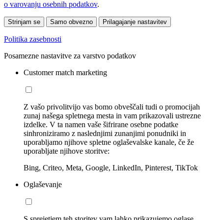
o varovanju osebnih podatkov
.
Strinjam se
Samo obvezno
Prilagajanje nastavitev
Politika zasebnosti
Posamezne nastavitve za varstvo podatkov
Customer match marketing
Z vašo privolitvijo vas bomo obveščali tudi o promocijah
zunaj našega spletnega mesta in vam prikazovali ustrezne
izdelke. V ta namen vaše šifrirane osebne podatke
sinhroniziramo z naslednjimi zunanjimi ponudniki in
uporabljamo njihove spletne oglaševalske kanale, če že
uporabljate njihove storitve:
Bing, Criteo, Meta, Google, LinkedIn, Pinterest, TikTok
Oglaševanje
S sprejetjem teh storitev vam lahko prikazujemo oglase,