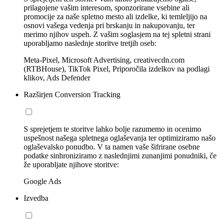
prilagojene vašim interesom, sponzorirane vsebine ali
promocije za naše spletno mesto ali izdelke, ki temleljijo na
osnovi vašega vedenja pri brskanju in nakupovanju, ter
merimo njihov uspeh. Z vašim soglasjem na tej spletni strani
uporabljamo naslednje storitve tretjih oseb:
Meta-Pixel, Microsoft Advertising, creativecdn.com
(RTBHouse), TikTok Pixel, Priporočila izdelkov na podlagi
klikov, Ads Defender
Razširjen Conversion Tracking
S sprejetjem te storitve lahko bolje razumemo in ocenimo
uspešnost našega spletnega oglaševanja ter optimiziramo našo
oglaševalsko ponudbo. V ta namen vaše šifrirane osebne
podatke sinhroniziramo z naslednjimi zunanjimi ponudniki, če
že uporabljate njihove storitve:
Google Ads
Izvedba