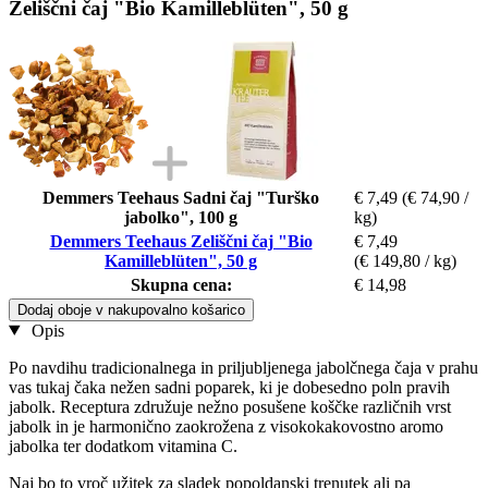
Zeliščni čaj "Bio Kamilleblüten", 50 g
Demmers Teehaus Sadni čaj "Turško
€ 7,49
(€ 74,90 /
jabolko", 100 g
kg)
Demmers Teehaus Zeliščni čaj "Bio
€ 7,49
Kamilleblüten", 50 g
(€ 149,80 / kg)
Skupna cena:
€ 14,98
Dodaj oboje v nakupovalno košarico
Opis
Po navdihu tradicionalnega in priljubljenega jabolčnega čaja v prahu
vas tukaj čaka nežen sadni poparek, ki je dobesedno poln pravih
jabolk. Receptura združuje nežno posušene koščke različnih vrst
jabolk in je harmonično zaokrožena z visokokakovostno aromo
jabolka ter dodatkom vitamina C.
Naj bo to vroč užitek za sladek popoldanski trenutek ali pa