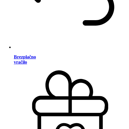
Brezplačno
vračilo