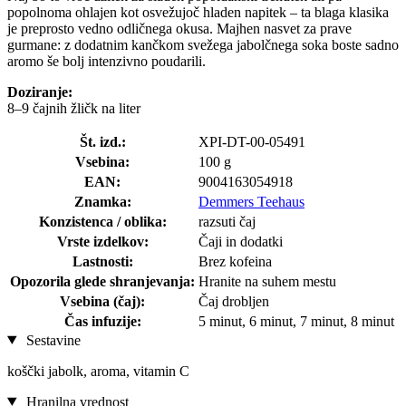
popolnoma ohlajen kot osvežujoč hladen napitek – ta blaga klasika
je preprosto vedno odličnega okusa. Majhen nasvet za prave
gurmane: z dodatnim kančkom svežega jabolčnega soka boste sadno
aromo še bolj intenzivno poudarili.
Doziranje:
8–9 čajnih žličk na liter
Št. izd.:
XPI-DT-00-05491
Vsebina:
100 g
EAN:
9004163054918
Znamka:
Demmers Teehaus
Konzistenca / oblika:
razsuti čaj
Vrste izdelkov:
Čaji in dodatki
Lastnosti:
Brez kofeina
Opozorila glede shranjevanja:
Hranite na suhem mestu
Vsebina (čaj):
Čaj drobljen
Čas infuzije:
5 minut, 6 minut, 7 minut, 8 minut
Sestavine
koščki jabolk, aroma, vitamin C
Hranilna vrednost