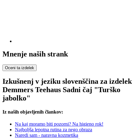
Mnenje naših strank
Oceni ta izdelek
Izkušnenj v jeziku slovenščina za izdelek
Demmers Teehaus Sadni čaj "Turško
jabolko"
Iz naših objavljenih člankov:
Na kaj moramo biti pozorni? Na higieno rok!
Najboljša lepotna rutina za nego obraza
Naredi sam - naravna kozmetika