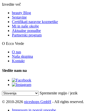
Izvedite več
beauty Blog
Sestavine
Certifikati naravne kozmetike
Mi in naše okolje
Aktualne ponudbe
Partnerski program
O Ecco Verde
O nas
Naša skupina
Kontakt
Sledite nam na
Spremenite regijo / jezik
© 2010-2026
niceshops GmbH
- All rights reserved.
Impresum in pogoji uporabe