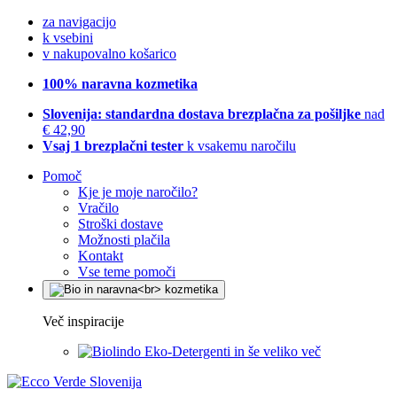
za navigacijo
k vsebini
v nakupovalno košarico
100% naravna kozmetika
Slovenija: standardna dostava brezplačna za pošiljke
nad
€ 42,90
Vsaj 1 brezplačni tester
k vsakemu naročilu
Pomoč
Kje je moje naročilo?
Vračilo
Stroški dostave
Možnosti plačila
Kontakt
Vse teme pomoči
Več inspiracije
Eko-Detergenti in še veliko več