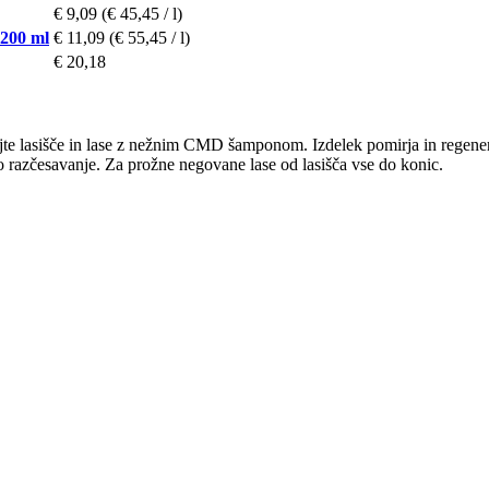
€ 9,09
(€ 45,45 / l)
 200 ml
€ 11,09
(€ 55,45 / l)
€ 20,18
jte lasišče in lase z nežnim CMD šamponom. Izdelek pomirja in regeneri
razčesavanje. Za prožne negovane lase od lasišča vse do konic.