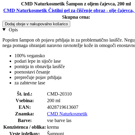
CMD Naturkosmetik Šampon z oljem čajevca, 200 ml
CMD Naturkosmetik Čistilni gel za čiščenje obraz - olje čajevca,
Skupna cena:
Dodaj oboje v nakupovalno košarico
Opis
Popolen šampon ob pojavu prhljaja in za problematično lasišče. Negu
nega pomaga ohranjati naravno ravnotežje kože in omogoči enostavno 
100% vegansko
podari lepe in sijoče lase
pomirja in obnavlja lasišče
poenostavi česanje
preprečuje pojav prhljaja
za zahtevne lase
Št. izd.:
CMD-20310
Vsebina:
200 ml
EAN:
4028719613607
Znamka:
CMD Naturkosmetik
Barve:
vse barve las
Konzistenca / oblika:
krema
Vrste izdelkov:
Šamponi