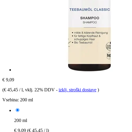
€ 9,09
(
€ 45,45 / l
, vklj. 22% DDV
-
izklj. stroški dostave
)
Vsebina:
200 ml
200 ml
€ 9,09
(€ 45,45 / l)