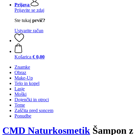
Prijava
Prijavite se zdaj
Ste tukaj
prvič?
Ustvarite račun
Košarica
€ 0,00
Znamke
Obraz
Make-Up
Telo in kopel
Lasje
Moški
Dojenčki in otroci
Teme
Zaščita pred soncem
Ponudbe
CMD Naturkosmetik
Šampon z o