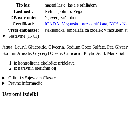
Tip las:
mastni lasje, lasje s prhljajem
Lastnosti:
Refill - polnilo, Vegan
Dišavne note:
čajevec, začimbne
Certifikati:
ICADA
,
Vegansko brez certifikata
,
NCS - Nat
Vrsta embalaže:
steklenička, embalaža za izdelek v razsutem st
Sestavine (INCI)
Aqua, Lauryl Glucoside, Glycerin, Sodium Coco­ Sulfate, Pca Glycer
Sodium Anisate, Glyceryl Oleate, Citricacid, Phytic Acid, Maris Sal
iz kontrolirane ekološke pridelave
iz naravnih eteričnih olj
O liniji s čajevcem Classic
Pravne informacije
Ustrezni izdelki