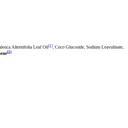
[1]
euca Alternifolia Leaf Oil
, Coco Glucoside, Sodium Leavulinate,
[2]
ene