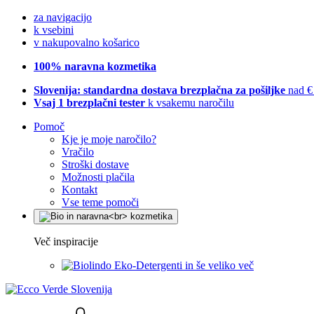
za navigacijo
k vsebini
v nakupovalno košarico
100% naravna kozmetika
Slovenija: standardna dostava brezplačna za pošiljke
nad €
Vsaj 1 brezplačni tester
k vsakemu naročilu
Pomoč
Kje je moje naročilo?
Vračilo
Stroški dostave
Možnosti plačila
Kontakt
Vse teme pomoči
Več inspiracije
Eko-Detergenti in še veliko več