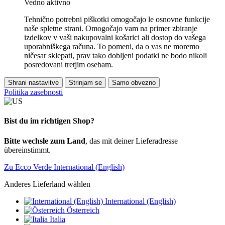
Vedno aktivno
Tehnično potrebni piškotki omogočajo le osnovne funkcije
naše spletne strani. Omogočajo vam na primer zbiranje
izdelkov v vaši nakupovalni košarici ali dostop do vašega
uporabniškega računa. To pomeni, da o vas ne moremo
ničesar sklepati, prav tako dobljeni podatki ne bodo nikoli
posredovani tretjim osebam.
Shrani nastavitve
Strinjam se
Samo obvezno
Politika zasebnosti
Bist du im richtigen Shop?
Bitte wechsle zum Land
, das mit deiner Lieferadresse
übereinstimmt.
Zu Ecco Verde International (English)
Anderes Lieferland wählen
International (English)
Österreich
Italia