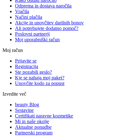
Kako oddati naročilo
Odprema in dostava naročila
Vračila
Načini plačila
Akcije in unovčitev darilnih bonov
Ali potrebujete dodatno pomoč?
Poslovni partnerji
Moj uporabniški račun
Moj račun
Prijavite se
Registracija
Ste pozabili geslo?
Kje se nahaja moj paket?
Unovčite kodo za popust
Izvedite več
beauty Blog
Sestavine
Certifikati naravne kozmetike
Mi in naše okolje
Aktualne ponudbe
Partnerski program