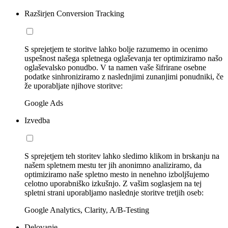
Razširjen Conversion Tracking
S sprejetjem te storitve lahko bolje razumemo in ocenimo
uspešnost našega spletnega oglaševanja ter optimiziramo našo
oglaševalsko ponudbo. V ta namen vaše šifrirane osebne
podatke sinhroniziramo z naslednjimi zunanjimi ponudniki, če
že uporabljate njihove storitve:
Google Ads
Izvedba
S sprejetjem teh storitev lahko sledimo klikom in brskanju na
našem spletnem mestu ter jih anonimno analiziramo, da
optimiziramo naše spletno mesto in nenehno izboljšujemo
celotno uporabniško izkušnjo. Z vašim soglasjem na tej
spletni strani uporabljamo naslednje storitve tretjih oseb:
Google Analytics, Clarity, A/B-Testing
Delovanje