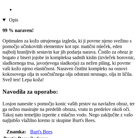
Opis
99 % naraven!
Optimalen za kožo utrujenega izgleda, ki ji povrne njeno svežino s
pomočjo učinkovitih elementov kot npr. matični mleček, eden
najbolj hranljivih sestavin kar jih podarja narava. Čistilo za obraz je
bogato z biseri jojobe in kompleksa sadnih kislin (izvleček borovnic,
sladkornega trsa, javorjevega sladkorja) za nežen piling, ki povrne
vaši kožo njeno elastičnost. Naraven čistilni kompleks na osnovi
kokosovega olja in sončničnega olja odstrani nesnago, olja in ličila.
Svež ten! Lepa koža!
Navodila za uporabo:
Losjon nanesite s pomočjo konic vaših prstov na navlažen obraz, ter
ga nežno masirajte na predelih obraza, vratu in predelov okoli oči.
Takoj nato temeljito izperite z mlačno vodo. Nego zaključite z vašo
najljubšo vlažilno kremo iz skupine Burt's Bees.
Znamka:
Burt's Bees