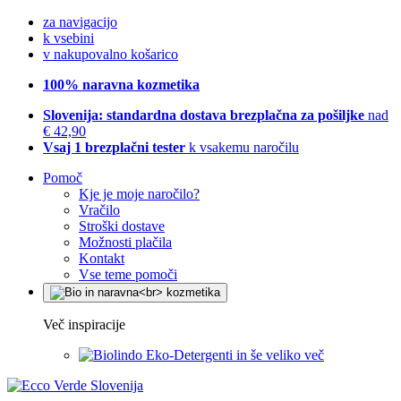
za navigacijo
k vsebini
v nakupovalno košarico
100% naravna kozmetika
Slovenija: standardna dostava brezplačna za pošiljke
nad
€ 42,90
Vsaj 1 brezplačni tester
k vsakemu naročilu
Pomoč
Kje je moje naročilo?
Vračilo
Stroški dostave
Možnosti plačila
Kontakt
Vse teme pomoči
Več inspiracije
Eko-Detergenti in še veliko več