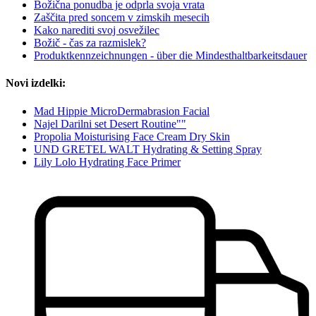
Božična ponudba je odprla svoja vrata
Zaščita pred soncem v zimskih mesecih
Kako narediti svoj osvežilec
Božič - čas za razmislek?
Produktkennzeichnungen - über die Mindesthaltbarkeitsdauer
Novi izdelki:
Mad Hippie MicroDermabrasion Facial
Najel Darilni set Desert Routine""
Propolia Moisturising Face Cream Dry Skin
UND GRETEL WALT Hydrating & Setting Spray
Lily Lolo Hydrating Face Primer