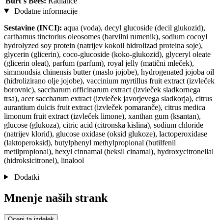
Burt´s Bees:
Radiance
Dodatne informacije
Sestavine (INCI):
aqua (voda), decyl glucoside (decil glukozid),
carthamus tinctorius oleosomes (barvilni rumenik), sodium cocoyl
hydrolyzed soy protein (natrijev kokoil hidrolizad proteina soje),
glycerin (glicerin), coco-glucoside (koko-glukozid), glyceryl oleate
(glicerin oleat), parfum (parfum), royal jelly (matični mleček),
simmondsia chinensis butter (maslo jojobe), hydrogenated jojoba oil
(hidrolizirano olje jojobe), vaccinium myrtillus fruit extract (izvleček
borovnic), saccharum officinarum extract (izvleček sladkornega
trsa), acer saccharum extract (izvleček javorjevega sladkorja), citrus
aurantium dulcis fruit extract (izvleček pomaranče), citrus medica
limonum fruit extract (izvleček limone), xanthan gum (ksantan),
glucose (glukoza), citric acid (citronska kislina), sodium chloride
(natrijev klorid), glucose oxidase (oksid glukoze), lactoperoxidase
(laktoperoksid), butylphenyl methylpropional (butilfenil
metilpropional), hexyl cinnamal (heksil cinamal), hydroxycitronellal
(hidroksicitronel), linalool
Dodatki
Mnenje naših strank
Oceni ta izdelek