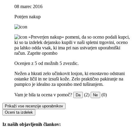
08 marec 2016
Potrjen nakup
»Preverjen nakup« pomeni, da so oceno podali kupci,
ki so ta izdelek dejansko kupili v naši spletni trgovini, oceno
pa lahko odda vsak, ki ima pri nas ustvarjen uporabniški
račun.
Zaprite opombo
Ocenjen z 5 od možnih 5 zvezdic.
Nežen a hkrati zelo učinkovit losjon, ki enostavno odstrani
ostanke ličil in ne izsuši kože. Zelo praktično pakiranje na
pumpico je idealno za uporabo med tuširanjem.
Vam je bila ta ocena v pomoč?
(2)
(0)
Da
Ne
Prikaži vse recenzije uporabnikov
Oceni ta izdelek
Iz naših objavljenih člankov: