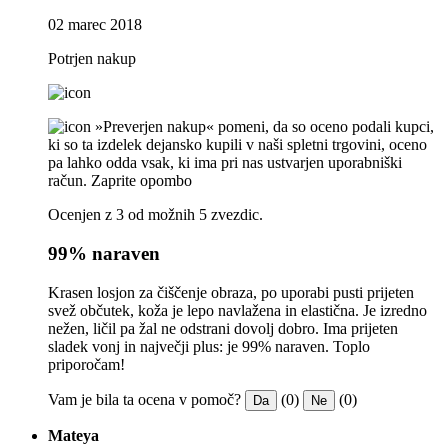
02 marec 2018
Potrjen nakup
»Preverjen nakup« pomeni, da so oceno podali kupci,
ki so ta izdelek dejansko kupili v naši spletni trgovini, oceno
pa lahko odda vsak, ki ima pri nas ustvarjen uporabniški
račun.
Zaprite opombo
Ocenjen z 3 od možnih 5 zvezdic.
99% naraven
Krasen losjon za čiščenje obraza, po uporabi pusti prijeten
svež občutek, koža je lepo navlažena in elastična. Je izredno
nežen, ličil pa žal ne odstrani dovolj dobro. Ima prijeten
sladek vonj in največji plus: je 99% naraven. Toplo
priporočam!
Vam je bila ta ocena v pomoč?
(0)
(0)
Da
Ne
Mateya