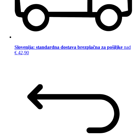
Slovenija: standardna dostava brezplačna za pošiljke
nad
€ 42,90