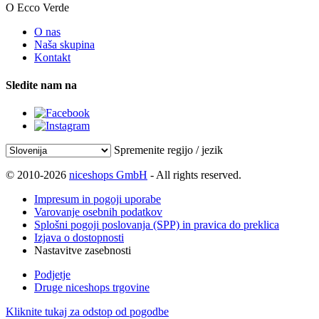
O Ecco Verde
O nas
Naša skupina
Kontakt
Sledite nam na
Spremenite regijo / jezik
© 2010-2026
niceshops GmbH
- All rights reserved.
Impresum in pogoji uporabe
Varovanje osebnih podatkov
Splošni pogoji poslovanja (SPP) in pravica do preklica
Izjava o dostopnosti
Nastavitve zasebnosti
Podjetje
Druge niceshops trgovine
Kliknite tukaj za odstop od pogodbe