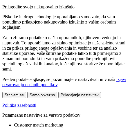
Prilagodite svojo nakupovalno izkušnjo
Piškotke in druge tehnologije uporabljamo samo zato, da vam
ponudimo prilagojeno nakupovalno izkušnjo z vašim osebnim
soglasjem.
Za to zbiramo podatke o naših uporabnikih, njihovem vedenju in
napravah. To uporabljamo za stalno optimizacijo naše spletne strani
in za prikaz prilagojenega oglaševanja in vsebine ter za analizo
statistike uporabe. Vaše šifrirane podatke lahko tudi primerjamo z
zunanjimi ponudniki in vam prikažemo ponudbe prek njihovih
spletnih oglaševalskih kanalov, le če njihove storitve že uporabljate
sami.
Preden podate soglasje, se pozanimajte v nastavitvah in v naši
izjavi
o varovanju osebnih podatkov
.
Strinjam se
Samo obvezno
Prilagajanje nastavitev
Politika zasebnosti
Posamezne nastavitve za varstvo podatkov
Customer match marketing