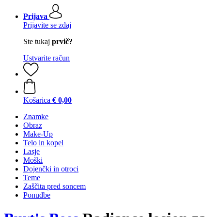
Prijava
Prijavite se zdaj
Ste tukaj
prvič?
Ustvarite račun
Košarica
€ 0,00
Znamke
Obraz
Make-Up
Telo in kopel
Lasje
Moški
Dojenčki in otroci
Teme
Zaščita pred soncem
Ponudbe