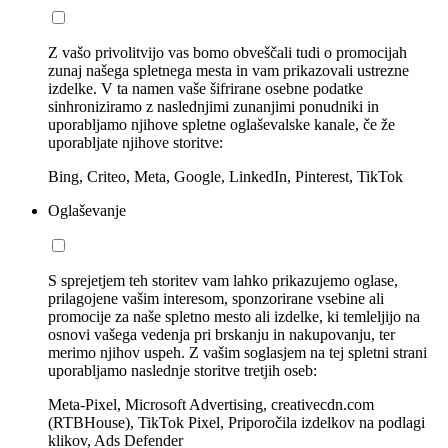
Z vašo privolitvijo vas bomo obveščali tudi o promocijah
zunaj našega spletnega mesta in vam prikazovali ustrezne
izdelke. V ta namen vaše šifrirane osebne podatke
sinhroniziramo z naslednjimi zunanjimi ponudniki in
uporabljamo njihove spletne oglaševalske kanale, če že
uporabljate njihove storitve:
Bing, Criteo, Meta, Google, LinkedIn, Pinterest, TikTok
Oglaševanje
S sprejetjem teh storitev vam lahko prikazujemo oglase,
prilagojene vašim interesom, sponzorirane vsebine ali
promocije za naše spletno mesto ali izdelke, ki temleljijo na
osnovi vašega vedenja pri brskanju in nakupovanju, ter
merimo njihov uspeh. Z vašim soglasjem na tej spletni strani
uporabljamo naslednje storitve tretjih oseb:
Meta-Pixel, Microsoft Advertising, creativecdn.com
(RTBHouse), TikTok Pixel, Priporočila izdelkov na podlagi
klikov, Ads Defender