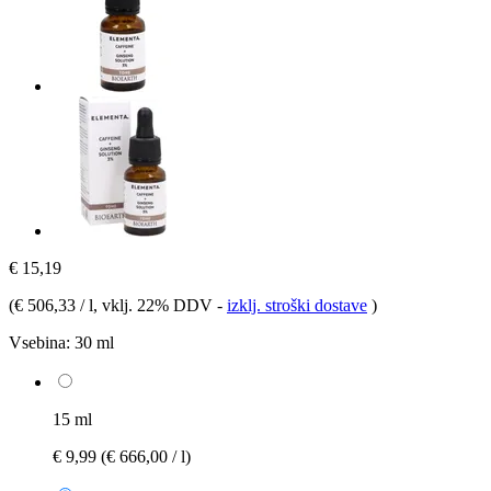
€ 15,19
(
€ 506,33 / l
, vklj. 22% DDV
-
izklj. stroški dostave
)
Vsebina:
30 ml
15 ml
€ 9,99
(€ 666,00 / l)