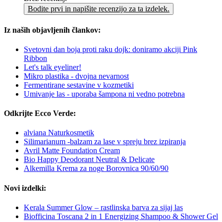
Bodite prvi in napišite recenzijo za ta izdelek.
Iz naših objavljenih člankov:
Svetovni dan boja proti raku dojk: doniramo akciji Pink
Ribbon
Let's talk eyeliner!
Mikro plastika - dvojna nevarnost
Fermentirane sestavine v kozmetiki
Umivanje las - uporaba šampona ni vedno potrebna
Odkrijte Ecco Verde:
alviana Naturkosmetik
Silimarianum -balzam za lase v spreju brez izpiranja
Avril Matte Foundation Cream
Bio Happy Deodorant Neutral & Delicate
Alkemilla Krema za noge Borovnica 90/60/90
Novi izdelki:
Kerala Summer Glow – rastlinska barva za sijaj las
Biofficina Toscana 2 in 1 Energizing Shampoo & Shower Gel