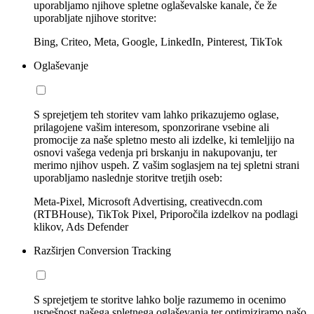
uporabljamo njihove spletne oglaševalske kanale, če že
uporabljate njihove storitve:
Bing, Criteo, Meta, Google, LinkedIn, Pinterest, TikTok
Oglaševanje
S sprejetjem teh storitev vam lahko prikazujemo oglase,
prilagojene vašim interesom, sponzorirane vsebine ali
promocije za naše spletno mesto ali izdelke, ki temleljijo na
osnovi vašega vedenja pri brskanju in nakupovanju, ter
merimo njihov uspeh. Z vašim soglasjem na tej spletni strani
uporabljamo naslednje storitve tretjih oseb:
Meta-Pixel, Microsoft Advertising, creativecdn.com
(RTBHouse), TikTok Pixel, Priporočila izdelkov na podlagi
klikov, Ads Defender
Razširjen Conversion Tracking
S sprejetjem te storitve lahko bolje razumemo in ocenimo
uspešnost našega spletnega oglaševanja ter optimiziramo našo