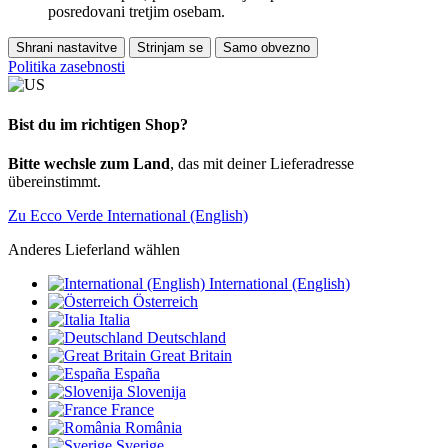
posredovani tretjim osebam.
Shrani nastavitve
Strinjam se
Samo obvezno
Politika zasebnosti
Bist du im richtigen Shop?
Bitte wechsle zum Land
, das mit deiner Lieferadresse
übereinstimmt.
Zu Ecco Verde International (English)
Anderes Lieferland wählen
International (English)
Österreich
Italia
Deutschland
Great Britain
España
Slovenija
France
România
Sverige