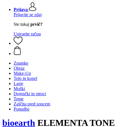
Prijava
Prijavite se zdaj
Ste tukaj
prvič?
Ustvarite račun
Znamke
Obraz
Make-Up
Telo in kopel
Lasje
Moški
Dojenčki in otroci
Teme
Zaščita pred soncem
Ponudbe
bioearth
ELEMENTA TONE