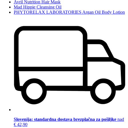
Avril Nutrition Hair Mask
Mad Hippie Cleansing Oil
PHYTORELAX LABORATORIES Argan Oil Body Lotion
Slovenija: standardna dostava brezplačna za pošiljke
nad
€ 42,90