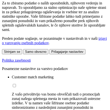
Za to zbiramo podatke o naših uporabnikih, njihovem vedenju in
napravah. To uporabljamo za stalno optimizacijo naše spletne strani
in za prikaz prilagojenega oglaševanja in vsebine ter za analizo
statistike uporabe. Vaše šifrirane podatke lahko tudi primerjamo z
zunanjimi ponudniki in vam prikažemo ponudbe prek njihovih
spletnih oglaševalskih kanalov, le če njihove storitve že uporabljate
sami.
Preden podate soglasje, se pozanimajte v nastavitvah in v naši
izjavi
o varovanju osebnih podatkov
.
Strinjam se
Samo obvezno
Prilagajanje nastavitev
Politika zasebnosti
Posamezne nastavitve za varstvo podatkov
Customer match marketing
Z vašo privolitvijo vas bomo obveščali tudi o promocijah
zunaj našega spletnega mesta in vam prikazovali ustrezne
izdelke. V ta namen vaše šifrirane osebne podatke
sinhroniziramo z naslednjimi zunanjimi ponudniki in