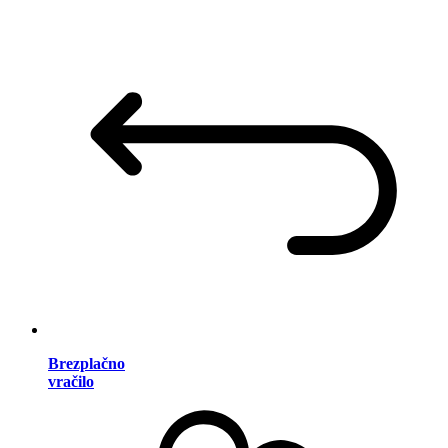
Brezplačno
vračilo