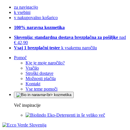
za navigacijo
k vsebini
v nakupovalno košarico
100% naravna kozmetika
Slovenija: standardna dostava brezplačna za pošiljke
nad
€ 42,90
Vsaj 1 brezplačni tester
k vsakemu naročilu
Pomoč
Kje je moje naročilo?
Vračilo
Stroški dostave
Možnosti plačila
Kontakt
Vse teme pomoči
Več inspiracije
Eko-Detergenti in še veliko več