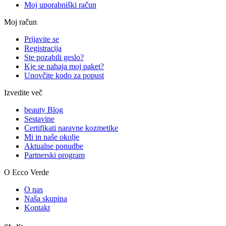
Moj uporabniški račun
Moj račun
Prijavite se
Registracija
Ste pozabili geslo?
Kje se nahaja moj paket?
Unovčite kodo za popust
Izvedite več
beauty Blog
Sestavine
Certifikati naravne kozmetike
Mi in naše okolje
Aktualne ponudbe
Partnerski program
O Ecco Verde
O nas
Naša skupina
Kontakt