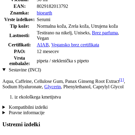
EAN:
8029182013792
Znamka:
bioearth
Vrste izdelkov:
Serumi
Tip kože:
Normalna koža, Zrela koža, Utrujena koža
Testirano na nikelj, Uniseks,
Brez parfuma
,
Lastnosti:
Vegan
Certifikati:
AIAB
,
Vegansko brez certifikata
PAO:
12 mesecev
Vrsta
pipeta / steklenička s pipeto
embalaže:
Sestavine (INCI)
[1]
Aqua, Caffeine, Cellulose Gum, Panax Ginseng Root Extract
,
Sodium Hyaluronate,
Glycerin
, Phenylethanol, Caprylyl Glycol
iz ekološkega kmetijstva
Kompatibilni izdelki
Pravne informacije
Ustrezni izdelki