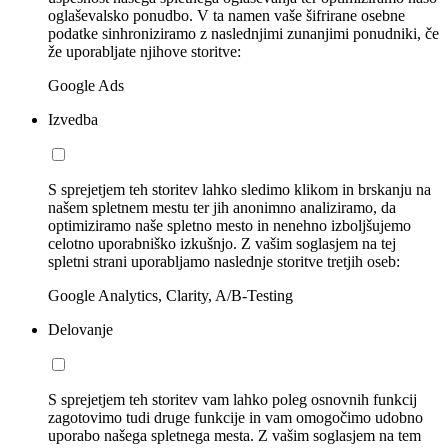
oglaševalsko ponudbo. V ta namen vaše šifrirane osebne
podatke sinhroniziramo z naslednjimi zunanjimi ponudniki, če
že uporabljate njihove storitve:
Google Ads
Izvedba
S sprejetjem teh storitev lahko sledimo klikom in brskanju na
našem spletnem mestu ter jih anonimno analiziramo, da
optimiziramo naše spletno mesto in nenehno izboljšujemo
celotno uporabniško izkušnjo. Z vašim soglasjem na tej
spletni strani uporabljamo naslednje storitve tretjih oseb:
Google Analytics, Clarity, A/B-Testing
Delovanje
S sprejetjem teh storitev vam lahko poleg osnovnih funkcij
zagotovimo tudi druge funkcije in vam omogočimo udobno
uporabo našega spletnega mesta. Z vašim soglasjem na tem