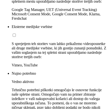
spletnem mestu uporabljamo naslednje storitve tretjih oseb:
Google Tag Manager, UET (Universal Event Tracking)
Microsoft Consent Mode, Google Consent Mode, Klarna,
Freshchat
Eksterne medijske vsebine
S sprejetjem teh storitev vam lahko prikažemo videoposnetke
ali druge medijske vsebine, ki jih gostijo zunanji ponudniki. Z
vašim soglasjem na tej spletni strani uporabljamo naslednje
storitve tretjih oseb:
Vimeo, YouTube
Nujno potrebno
Vedno aktivno
Tehnično potrebni piškotki omogočajo le osnovne funkcije
naše spletne strani. Omogočajo vam na primer zbiranje
izdelkov v vaši nakupovalni košarici ali dostop do vašega
uporabniškega računa. To pomeni, da o vas ne moremo
ničesar sklepati, prav tako dobljeni podatki ne bodo nikoli