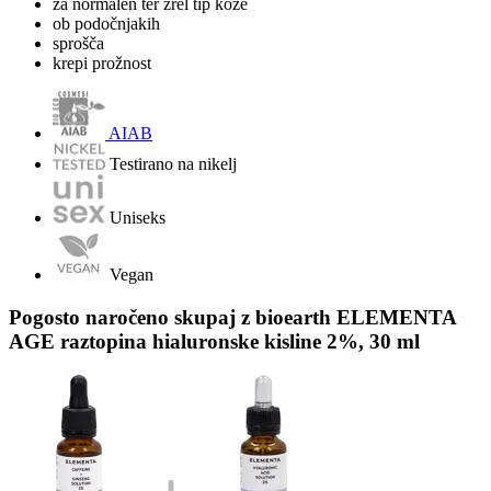
za normalen ter zrel tip kože
ob podočnjakih
sprošča
krepi prožnost
AIAB
Testirano na nikelj
Uniseks
Vegan
Pogosto naročeno skupaj z bioearth ELEMENTA
AGE raztopina hialuronske kisline 2%, 30 ml