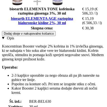
bioearth ELEMENTA TONE kofeinska
€ 15,19
(€
raztopina ginsenga 3%, 30 ml
506,33 / l)
bioearth ELEMENTA AGE raztopina
€ 15,19
hialuronske kisline 2%, 30 ml
(€ 506,33 / l)
Skupna cena:
€ 30,38
Dodaj oboje v nakupovalno košarico
Opis
Koncentriran Booster vsebuje 2% kofeina in 1% izvlečka ginsenga,
ki se nahajata v bio soku aloe vere ter hialuronski kislini. Kofein
sprošča, stimulira in pomaga koži sprejeti negovalne snovi. Medtem
ginseng krepi prožnost kože.
Uporaba:
2-3 kapljice uporabite za nego obraza ali pa jih nanesite na
gubice ter linije.
Popolno za konture oči. Pri tem se izognite stiku z očmi.
Kakor Booster 2 kapljici seruma dodajte dnevni ali nočni
kremi.
Št. izd.:
BER-BEL630
Vsebina:
30 ml