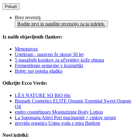
Prikaži
Brez recenzij.
Bodite prvi in napišite recenzijo za ta izdelek.
Iz naših objavljenih člankov:
Menopavza
Urtekram - naravno že skoraj 50 let
5 masažnih korakov za učvrstitev kože obraza
Fermentirane sestavine v kozmetiki
Britje: naj poteka gladko
Odkrijte Ecco Verde:
LÉA NATURE SO BiO étic
Biopark Cosmetics ELITE Organic Essential Sweet Orange
Oil
endro cosmétiques Moisturizing Body Lotion
La Saponaria Attivi Puri niacinamid + cinkov serum
provida organics Ustna voda z mira fluidom
Novi izdelki: