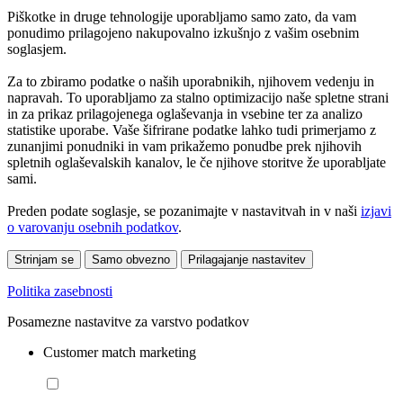
Piškotke in druge tehnologije uporabljamo samo zato, da vam
ponudimo prilagojeno nakupovalno izkušnjo z vašim osebnim
soglasjem.
Za to zbiramo podatke o naših uporabnikih, njihovem vedenju in
napravah. To uporabljamo za stalno optimizacijo naše spletne strani
in za prikaz prilagojenega oglaševanja in vsebine ter za analizo
statistike uporabe. Vaše šifrirane podatke lahko tudi primerjamo z
zunanjimi ponudniki in vam prikažemo ponudbe prek njihovih
spletnih oglaševalskih kanalov, le če njihove storitve že uporabljate
sami.
Preden podate soglasje, se pozanimajte v nastavitvah in v naši
izjavi
o varovanju osebnih podatkov
.
Strinjam se
Samo obvezno
Prilagajanje nastavitev
Politika zasebnosti
Posamezne nastavitve za varstvo podatkov
Customer match marketing