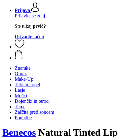
Prijava
Prijavite se zdaj
Ste tukaj
prvič?
Ustvarite račun
Znamke
Obraz
Make-Up
Telo in kopel
Lasje
Moški
Dojenčki in otroci
Teme
Zaščita pred soncem
Ponudbe
Benecos
Natural Tinted Lip