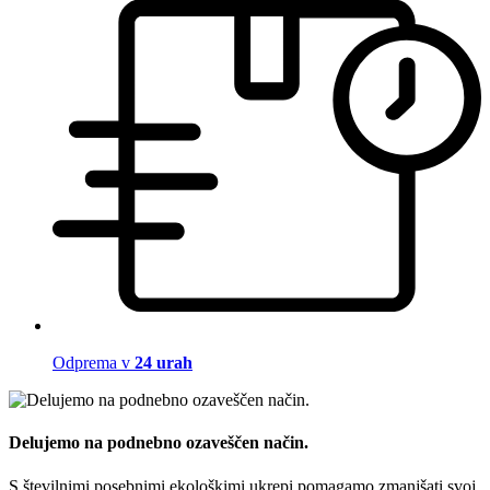
Odprema v
24 urah
Delujemo na podnebno ozaveščen način.
S številnimi posebnimi ekološkimi ukrepi pomagamo zmanjšati svoj