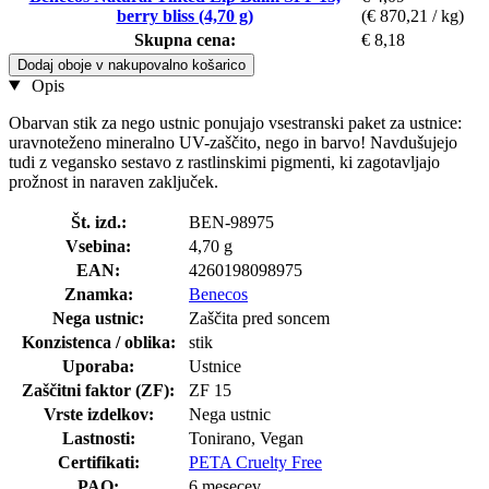
berry bliss (4,70 g)
(€ 870,21 / kg)
Skupna cena:
€ 8,18
Dodaj oboje v nakupovalno košarico
Opis
Obarvan stik za nego ustnic ponujajo vsestranski paket za ustnice:
uravnoteženo mineralno UV-zaščito, nego in barvo! Navdušujejo
tudi z vegansko sestavo z rastlinskimi pigmenti, ki zagotavljajo
prožnost in naraven zaključek.
Št. izd.:
BEN-98975
Vsebina:
4,70 g
EAN:
4260198098975
Znamka:
Benecos
Nega ustnic:
Zaščita pred soncem
Konzistenca / oblika:
stik
Uporaba:
Ustnice
Zaščitni faktor (ZF):
ZF 15
Vrste izdelkov:
Nega ustnic
Lastnosti:
Tonirano, Vegan
Certifikati:
PETA Cruelty Free
PAO:
6 mesecev