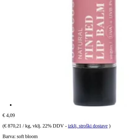
€ 4,09
(
€ 870,21 / kg
, vklj. 22% DDV
-
izklj. stroški dostave
)
Barva:
soft bloom