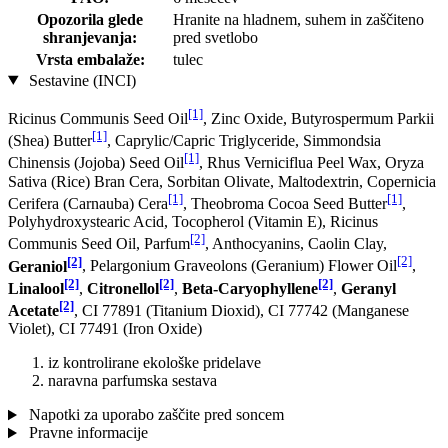
Opozorila glede
Hranite na hladnem, suhem in zaščiteno
shranjevanja:
pred svetlobo
Vrsta embalaže:
tulec
Sestavine (INCI)
[1]
Ricinus Communis Seed Oil
, Zinc Oxide, Butyrospermum Parkii
[1]
(Shea) Butter
, Caprylic/Capric Triglyceride, Simmondsia
[1]
Chinensis (Jojoba) Seed Oil
, Rhus Verniciflua Peel Wax, Oryza
Sativa (Rice) Bran Cera, Sorbitan Olivate, Maltodextrin, Copernicia
[1]
[1]
Cerifera (Carnauba) Cera
, Theobroma Cocoa Seed Butter
,
Polyhydroxystearic Acid, Tocopherol (Vitamin E), Ricinus
[2]
Communis Seed Oil, Parfum
, Anthocyanins, Caolin Clay,
[2]
[2]
Geraniol
, Pelargonium Graveolons (Geranium) Flower Oil
,
[2]
[2]
[2]
Linalool
,
Citronellol
,
Beta-Caryophyllene
,
Geranyl
[2]
Acetate
, CI 77891 (Titanium Dioxid), CI 77742 (Manganese
Violet), CI 77491 (Iron Oxide)
iz kontrolirane ekološke pridelave
naravna parfumska sestava
Napotki za uporabo zaščite pred soncem
Pravne informacije