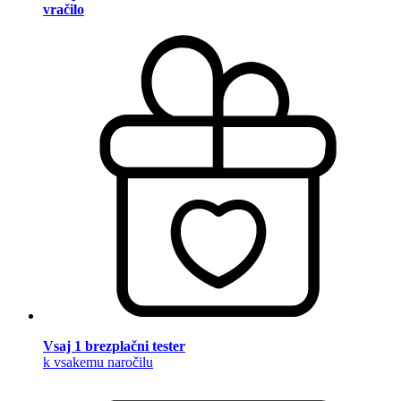
vračilo
Vsaj 1 brezplačni tester
k vsakemu naročilu