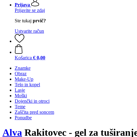
Prijava
Prijavite se zdaj
Ste tukaj
prvič?
Ustvarite račun
Košarica
€ 0,00
Znamke
Obraz
Make-Up
Telo in kopel
Lasje
Moški
Dojenčki in otroci
Teme
Zaščita pred soncem
Ponudbe
Alva
Rakitovec - gel za tuširanje