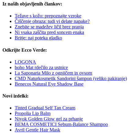
Iz naših objavljenih člankov:
Težave s kožo: prepoznajte vzroke
Čiščenje obraza: tudi vi delate napake?
Znebite se madežev ličil brez pranja
Ni vsaka zaščita pred soncem enaka
Britje: naj poteka gladko
Odkrijte Ecco Verde:
LOGONA
boho Mat rdečilo za ustnice
La Saponaria Milo z ognjičem in ovsom
CMD Naturkosmetik Sandorini šampon (veliko pakiranje)
Benecos Natural Eye Shadow Base
Novi izdelki:
Tinted Gradual Self Tan Cream
Propolia Lip Balm
Niyok Golden Glow gel za prhanje
BEMA COSMETICI Sebum-Balance Shampoo
Avril Gentle Hair Mask