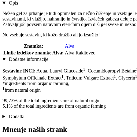
Opis
Nežen gel za prhanje je tudi optimalen za nežno čiščenje in vsebuje le
sestavinami, ki vlažijo, nahranijo in čvrstijo. Izvleček gabeza deluje 
Zahvaljujoč povsem naravnim eteričnim oljem diši gel sveže in nežno -
Ne vsebuje sestavin, ki kožo dražijo ali jo izsušijo!
Znamka:
Alva
Linije izdelkov znamke Alva:
Alva Rakitovec
Dodatne informacije
1
Sestavine INCI:
Aqua, Lauryl Glucoside
, Cocamidopropyl Betaine
1
1
Symphytum Officinale Extract
, Triticum Vulgare Extract
, Glycerin
*ingredients from organic farming,
1
from natural origin
99,73% of the total ingredients are of natural origin
5,1% of the total ingredients are from organic farming
Dodatki
Mnenje naših strank