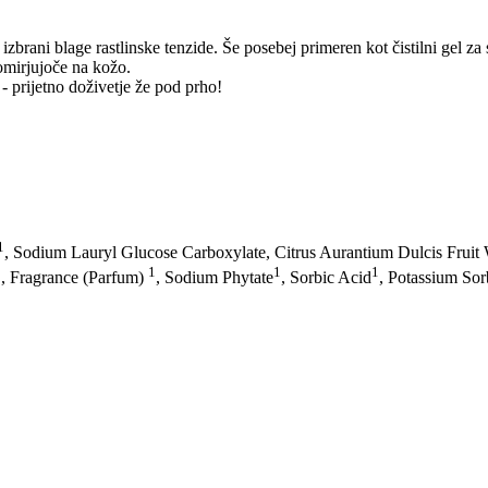
 izbrani blage rastlinske tenzide. Še posebej primeren kot čistilni gel 
pomirjujoče na kožo.
 prijetno doživetje že pod prho!
1
, Sodium Lauryl Glucose Carboxylate, Citrus Aurantium Dulcis Fruit
1
1
1
1
, Fragrance (Parfum)
, Sodium Phytate
, Sorbic Acid
, Potassium Sor