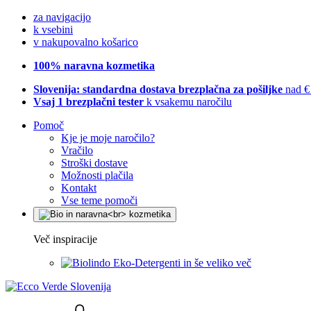
za navigacijo
k vsebini
v nakupovalno košarico
100% naravna kozmetika
Slovenija: standardna dostava brezplačna za pošiljke
nad €
Vsaj 1 brezplačni tester
k vsakemu naročilu
Pomoč
Kje je moje naročilo?
Vračilo
Stroški dostave
Možnosti plačila
Kontakt
Vse teme pomoči
Več inspiracije
Eko-Detergenti in še veliko več