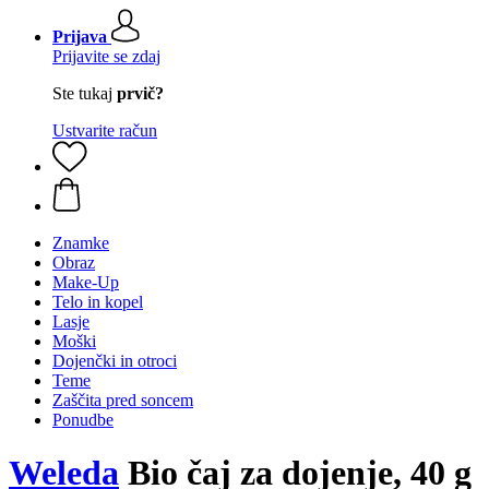
Prijava
Prijavite se zdaj
Ste tukaj
prvič?
Ustvarite račun
Znamke
Obraz
Make-Up
Telo in kopel
Lasje
Moški
Dojenčki in otroci
Teme
Zaščita pred soncem
Ponudbe
Weleda
Bio čaj za dojenje, 40 g