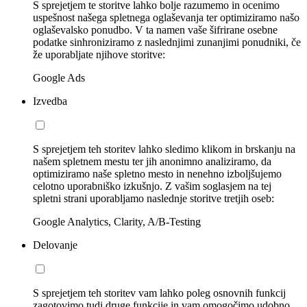
S sprejetjem te storitve lahko bolje razumemo in ocenimo
uspešnost našega spletnega oglaševanja ter optimiziramo našo
oglaševalsko ponudbo. V ta namen vaše šifrirane osebne
podatke sinhroniziramo z naslednjimi zunanjimi ponudniki, če
že uporabljate njihove storitve:
Google Ads
Izvedba
S sprejetjem teh storitev lahko sledimo klikom in brskanju na
našem spletnem mestu ter jih anonimno analiziramo, da
optimiziramo naše spletno mesto in nenehno izboljšujemo
celotno uporabniško izkušnjo. Z vašim soglasjem na tej
spletni strani uporabljamo naslednje storitve tretjih oseb:
Google Analytics, Clarity, A/B-Testing
Delovanje
S sprejetjem teh storitev vam lahko poleg osnovnih funkcij
zagotovimo tudi druge funkcije in vam omogočimo udobno