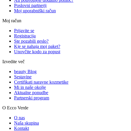
Ali potrebujete dodatno pomoč?
Poslovni partnerji
Moj uporabniški račun
Moj račun
Prijavite se
Registracija
Ste pozabili geslo?
Kje se nahaja moj paket?
Unovčite kodo za popust
Izvedite več
beauty Blog
Sestavine
Certifikati naravne kozmetike
Mi in naše okolje
Aktualne ponudbe
Partnerski program
O Ecco Verde
O nas
Naša skupina
Kontakt