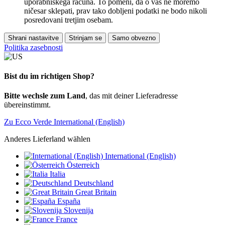
uporabniškega računa. To pomeni, da o vas ne moremo
ničesar sklepati, prav tako dobljeni podatki ne bodo nikoli
posredovani tretjim osebam.
Shrani nastavitve
Strinjam se
Samo obvezno
Politika zasebnosti
Bist du im richtigen Shop?
Bitte wechsle zum Land
, das mit deiner Lieferadresse
übereinstimmt.
Zu Ecco Verde International (English)
Anderes Lieferland wählen
International (English)
Österreich
Italia
Deutschland
Great Britain
España
Slovenija
France