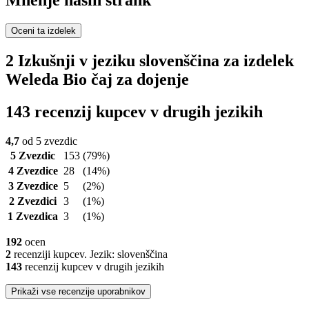
Mnenje naših strank
Oceni ta izdelek
2 Izkušnji v jeziku slovenščina za izdelek
Weleda Bio čaj za dojenje
143 recenzij kupcev v drugih jezikih
4,7
od 5 zvezdic
5 Zvezdic
153
(79%)
4 Zvezdice
28
(14%)
3 Zvezdice
5
(2%)
2 Zvezdici
3
(1%)
1 Zvezdica
3
(1%)
192
ocen
2
recenziji kupcev. Jezik: slovenščina
143
recenzij kupcev v drugih jezikih
Prikaži vse recenzije uporabnikov