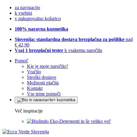
za navigacijo
k vsebini
v nakupovalno košarico
100% naravna kozmetika
Slovenija: standardna dostava brezplačna za pošiljke
nad
€ 42,90
Vsaj 1 brezplačni tester
k vsakemu naročilu
Pomoč
Kje je moje naročilo?
Vračilo
Stroški dostave
Možnosti plačila
Kontakt
Vse teme pomoči
Več inspiracije
Eko-Detergenti in še veliko več