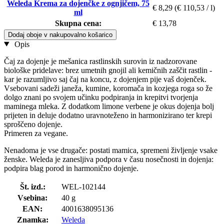
Weleda Krema za dojenčke z ognjičem, 75
€ 8,29
(€ 110,53 / l)
ml
Skupna cena:
€ 13,78
Dodaj oboje v nakupovalno košarico
Opis
Čaj za dojenje je mešanica rastlinskih surovin iz nadzorovane
biološke pridelave: brez umetnih gnojil ali kemičnih zaščit rastlin -
kar je razumljivo saj čaj na koncu, z dojenjem pije vaš dojenček.
Vsebovani sadeži janeža, kumine, koromača in kozjega roga so že
dolgo znani po svojem učinku podpiranja in krepitvi tvorjenja
maminega mleka. Z dodatkom limone verbene je okus dojenja bolj
prijeten in deluje dodatno uravnoteženo in harmonizirano ter krepi
sproščeno dojenje.
Primeren za vegane.
Nenadoma je vse drugače: postati mamica, spremeni življenje vsake
ženske. Weleda je zanesljiva podpora v času nosečnosti in dojenja:
podpira blag porod in harmonično dojenje.
Št. izd.:
WEL-102144
Vsebina:
40 g
EAN:
4001638095136
Znamka:
Weleda