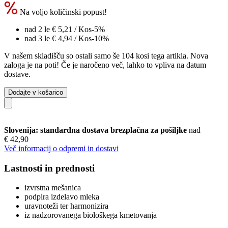
Na voljo količinski popust!
nad 2 le
€ 5,21
/ Kos
-5%
nad 3 le
€ 4,94
/ Kos
-10%
V našem skladišču so ostali samo še 104 kosi tega artikla. Nova
zaloga je na poti! Če je naročeno več, lahko to vpliva na datum
dostave.
Dodajte v košarico
Slovenija: standardna dostava brezplačna za pošiljke
nad
€ 42,90
Več informacij o odpremi in dostavi
Lastnosti in prednosti
izvrstna mešanica
podpira izdelavo mleka
uravnoteži ter harmonizira
iz nadzorovanega biološkega kmetovanja