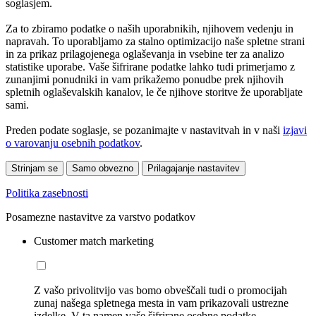
soglasjem.
Za to zbiramo podatke o naših uporabnikih, njihovem vedenju in
napravah. To uporabljamo za stalno optimizacijo naše spletne strani
in za prikaz prilagojenega oglaševanja in vsebine ter za analizo
statistike uporabe. Vaše šifrirane podatke lahko tudi primerjamo z
zunanjimi ponudniki in vam prikažemo ponudbe prek njihovih
spletnih oglaševalskih kanalov, le če njihove storitve že uporabljate
sami.
Preden podate soglasje, se pozanimajte v nastavitvah in v naši
izjavi
o varovanju osebnih podatkov
.
Strinjam se
Samo obvezno
Prilagajanje nastavitev
Politika zasebnosti
Posamezne nastavitve za varstvo podatkov
Customer match marketing
Z vašo privolitvijo vas bomo obveščali tudi o promocijah
zunaj našega spletnega mesta in vam prikazovali ustrezne
izdelke. V ta namen vaše šifrirane osebne podatke