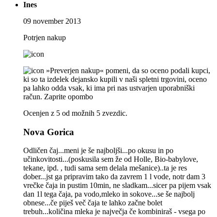
Ines
09 november 2013
Potrjen nakup
»Preverjen nakup« pomeni, da so oceno podali kupci,
ki so ta izdelek dejansko kupili v naši spletni trgovini, oceno
pa lahko odda vsak, ki ima pri nas ustvarjen uporabniški
račun.
Zaprite opombo
Ocenjen z 5 od možnih 5 zvezdic.
Nova Gorica
Odličen čaj...meni je še najboljši...po okusu in po
učinkovitosti...(poskusila sem že od Holle, Bio-babylove,
tekane, ipd. , tudi sama sem delala mešanice)..ta je res
dober...jst ga pripravim tako da zavrem 1 l vode, notr dam 3
vrečke čaja in pustim 10min, ne sladkam...sicer pa pijem vsak
dan 1l tega čaja, pa vodo,mleko in sokove...se še najbolj
obnese...če piješ več čaja te lahko začne bolet
trebuh...količina mleka je največja če kombiniraš - vsega po