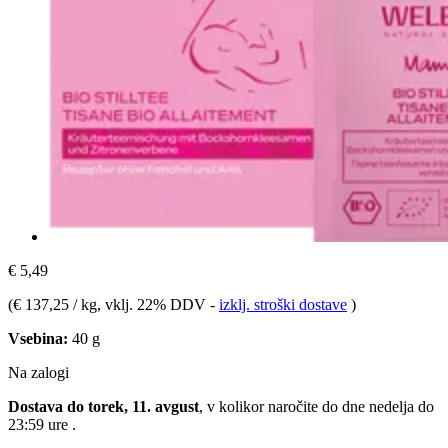
€ 5,49
(
€ 137,25 / kg
, vklj. 22% DDV
-
izklj. stroški dostave
)
Vsebina:
40 g
Na zalogi
Dostava do torek, 11. avgust
, v kolikor naročite do dne
nedelja do
23:59 ure
.