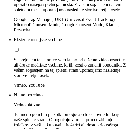
uporabo našega spletnega mesta. Z vašim soglasjem na tem
spletnem mestu uporabljamo naslednje storitve tretjih oseb:
Google Tag Manager, UET (Universal Event Tracking)
Microsoft Consent Mode, Google Consent Mode, Klarna,
Freshchat
Eksterne medijske vsebine
S sprejetjem teh storitev vam lahko prikažemo videoposnetke
ali druge medijske vsebine, ki jih gostijo zunanji ponudniki. Z
vašim soglasjem na tej spletni strani uporabljamo naslednje
storitve tretjih oseb:
Vimeo, YouTube
Nujno potrebno
Vedno aktivno
Tehnično potrebni piškotki omogočajo le osnovne funkcije
naše spletne strani. Omogočajo vam na primer zbiranje
izdelkov v vaši nakupovalni košarici ali dostop do vašega