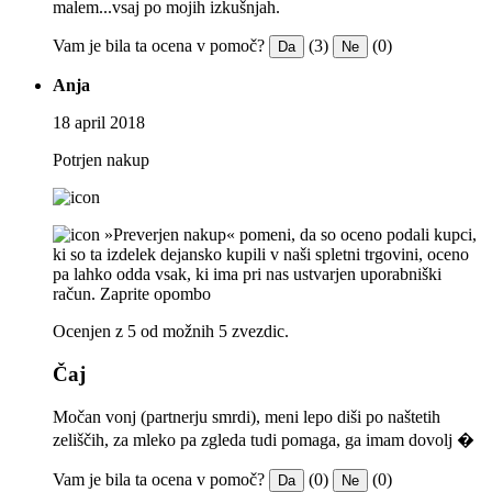
malem...vsaj po mojih izkušnjah.
Vam je bila ta ocena v pomoč?
(3)
(0)
Da
Ne
Anja
18 april 2018
Potrjen nakup
»Preverjen nakup« pomeni, da so oceno podali kupci,
ki so ta izdelek dejansko kupili v naši spletni trgovini, oceno
pa lahko odda vsak, ki ima pri nas ustvarjen uporabniški
račun.
Zaprite opombo
Ocenjen z 5 od možnih 5 zvezdic.
Čaj
Močan vonj (partnerju smrdi), meni lepo diši po naštetih
zeliščih, za mleko pa zgleda tudi pomaga, ga imam dovolj �
Vam je bila ta ocena v pomoč?
(0)
(0)
Da
Ne