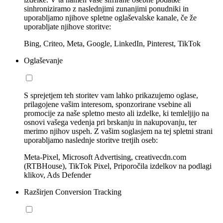
sinhroniziramo z naslednjimi zunanjimi ponudniki in
uporabljamo njihove spletne oglaševalske kanale, če že
uporabljate njihove storitve:
Bing, Criteo, Meta, Google, LinkedIn, Pinterest, TikTok
Oglaševanje
S sprejetjem teh storitev vam lahko prikazujemo oglase,
prilagojene vašim interesom, sponzorirane vsebine ali
promocije za naše spletno mesto ali izdelke, ki temleljijo na
osnovi vašega vedenja pri brskanju in nakupovanju, ter
merimo njihov uspeh. Z vašim soglasjem na tej spletni strani
uporabljamo naslednje storitve tretjih oseb:
Meta-Pixel, Microsoft Advertising, creativecdn.com
(RTBHouse), TikTok Pixel, Priporočila izdelkov na podlagi
klikov, Ads Defender
Razširjen Conversion Tracking