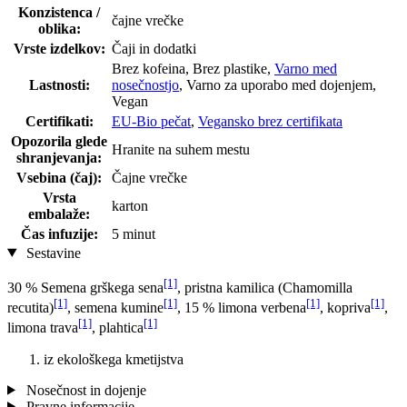
Konzistenca /
čajne vrečke
oblika:
Vrste izdelkov:
Čaji in dodatki
Brez kofeina, Brez plastike,
Varno med
Lastnosti:
nosečnostjo
, Varno za uporabo med dojenjem,
Vegan
Certifikati:
EU-Bio pečat
,
Vegansko brez certifikata
Opozorila glede
Hranite na suhem mestu
shranjevanja:
Vsebina (čaj):
Čajne vrečke
Vrsta
karton
embalaže:
Čas infuzije:
5 minut
Sestavine
[1]
30 % Semena grškega sena
, pristna kamilica (Chamomilla
[1]
[1]
[1]
[1]
recutita)
, semena kumine
, 15 % limona verbena
, kopriva
,
[1]
[1]
limona trava
, plahtica
iz ekološkega kmetijstva
Nosečnost in dojenje
Pravne informacije