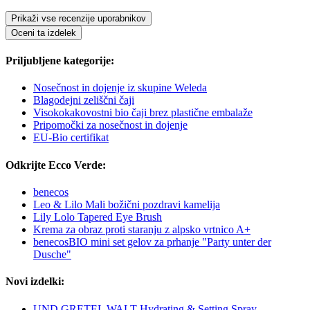
Prikaži vse recenzije uporabnikov
Oceni ta izdelek
Priljubljene kategorije:
Nosečnost in dojenje iz skupine Weleda
Blagodejni zeliščni čaji
Visokokakovostni bio čaji brez plastične embalaže
Pripomočki za nosečnost in dojenje
EU-Bio certifikat
Odkrijte Ecco Verde:
benecos
Leo & Lilo Mali božični pozdravi kamelija
Lily Lolo Tapered Eye Brush
Krema za obraz proti staranju z alpsko vrtnico A+
benecosBIO mini set gelov za prhanje "Party unter der
Dusche"
Novi izdelki:
UND GRETEL WALT Hydrating & Setting Spray