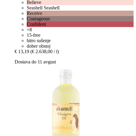
Believe
Seashell Seashell
Receive
Courageous
Confident
+8
15-free
hitro sušenje
dober obstoj
€ 13,19
(€ 2.638,00 / l)
Dostava do 11 avgust