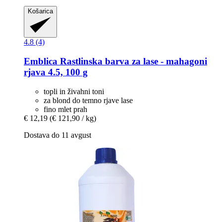
Košarica
4.8 (4)
Emblica
Rastlinska barva za lase -​ mahagoni
rjava 4.5, 100 g
topli in živahni toni
za blond do temno rjave lase
fino mlet prah
€ 12,19
(€ 121,90 / kg)
Dostava do 11 avgust