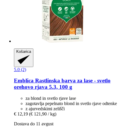
Košarica
5.0 (2)
Emblica
Rastlinska barva za lase -​ svetlo
orehovo rjava 5.3, 100 g
za blond in svetlo rjave lase
zagotavlja pepelnato blond in svetlo rjave odtenke
z ajurvedskimi zelišči
€ 12,19
(€ 121,90 / kg)
Dostava do 11 avgust