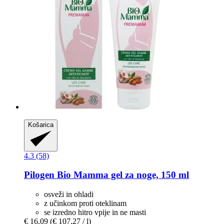
Košarica
4.3 (58)
Pilogen
Bio Mamma gel za noge, 150 ml
osveži in ohladi
z učinkom proti oteklinam
se izredno hitro vpije in ne masti
€ 16,09
(€ 107,27 / l)