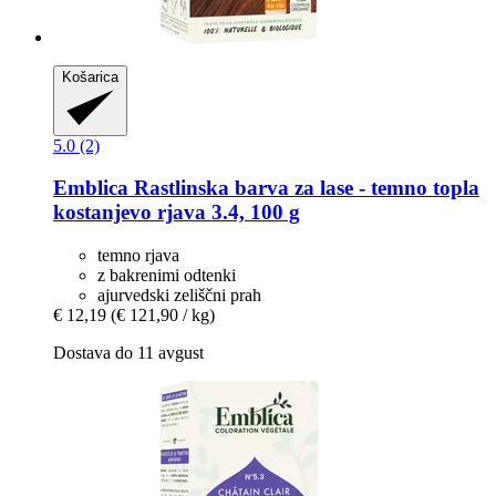
Košarica
5.0 (2)
Emblica
Rastlinska barva za lase -​ temno topla
kostanjevo rjava 3.4, 100 g
temno rjava
z bakrenimi odtenki
ajurvedski zeliščni prah
€ 12,19
(€ 121,90 / kg)
Dostava do 11 avgust