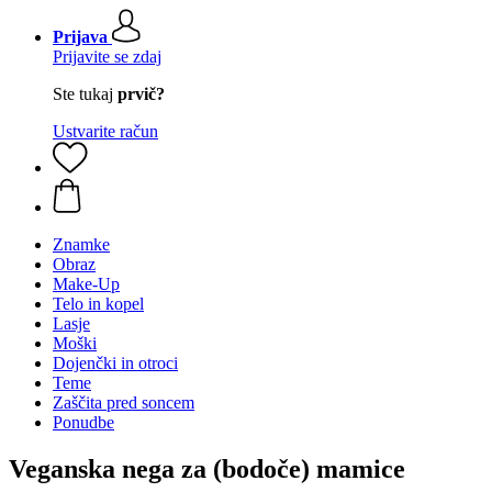
Prijava
Prijavite se zdaj
Ste tukaj
prvič?
Ustvarite račun
Znamke
Obraz
Make-Up
Telo in kopel
Lasje
Moški
Dojenčki in otroci
Teme
Zaščita pred soncem
Ponudbe
Veganska nega za (bodoče) mamice