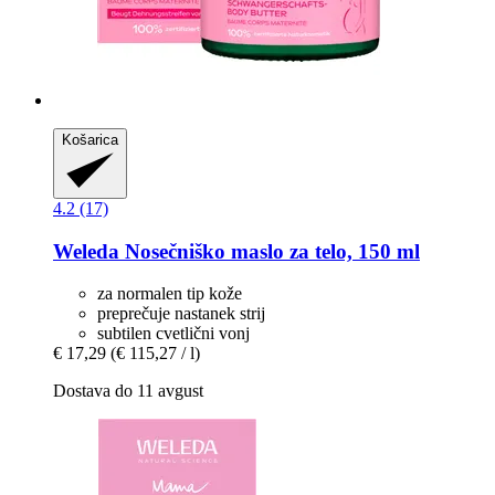
Košarica
4.2 (17)
Weleda
Nosečniško maslo za telo, 150 ml
za normalen tip kože
preprečuje nastanek strij
subtilen cvetlični vonj
€ 17,29
(€ 115,27 / l)
Dostava do 11 avgust