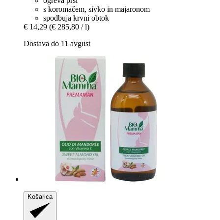
ogreva prsi
s koromačem, sivko in majaronom
spodbuja krvni obtok
€ 14,29
(€ 285,80 / l)
Dostava do 11 avgust
Košarica