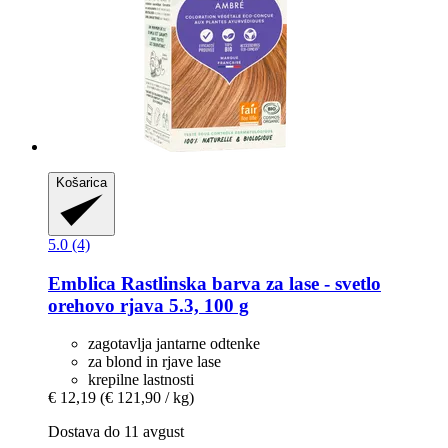
Košarica
5.0 (4)
Emblica
Rastlinska barva za lase -​ svetlo
orehovo rjava 5.3, 100 g
zagotavlja jantarne odtenke
za blond in rjave lase
krepilne lastnosti
€ 12,19
(€ 121,90 / kg)
Dostava do 11 avgust