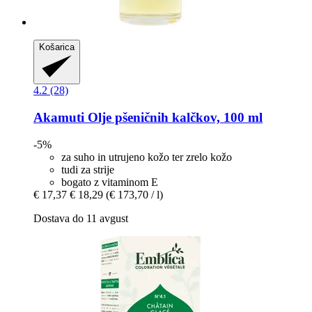
Košarica
4.2 (28)
Akamuti
Olje pšeničnih kalčkov, 100 ml
-5%
za suho in utrujeno kožo ter zrelo kožo
tudi za strije
bogato z vitaminom E
€ 17,37
€ 18,29
(€ 173,70 / l)
Dostava do 11 avgust