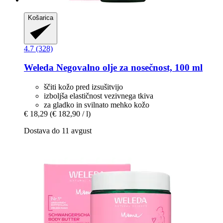
Košarica
4.7 (328)
Weleda
Negovalno olje za nosečnost, 100 ml
ščiti kožo pred izsušitvijo
izboljša elastičnost vezivnega tkiva
za gladko in svilnato mehko kožo
€ 18,29
(€ 182,90 / l)
Dostava do 11 avgust