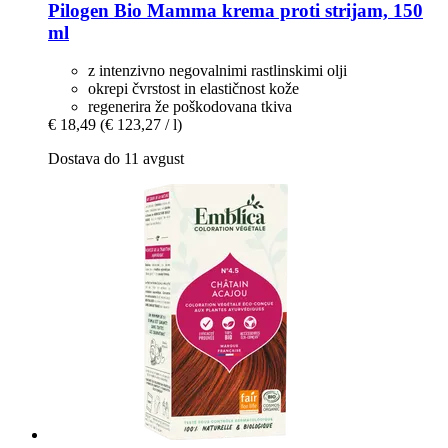
Pilogen
Bio Mamma krema proti strijam, 150
ml
z intenzivno negovalnimi rastlinskimi olji
okrepi čvrstost in elastičnost kože
regenerira že poškodovana tkiva
€ 18,49
(€ 123,27 / l)
Dostava do 11 avgust