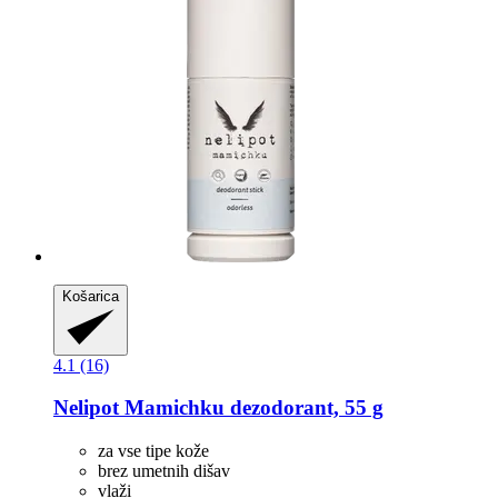
Košarica
4.1 (16)
Nelipot
Mamichku dezodorant, 55 g
za vse tipe kože
brez umetnih dišav
vlaži