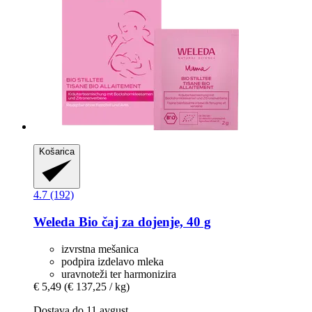
Košarica
4.7 (192)
Weleda
Bio čaj za dojenje, 40 g
izvrstna mešanica
podpira izdelavo mleka
uravnoteži ter harmonizira
€ 5,49
(€ 137,25 / kg)
Dostava do 11 avgust