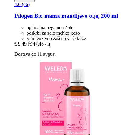
4.6 (66)
Pilogen
Bio mama mandljevo olje, 200 ml
optimalna nega nosečnic
poskrbi za zelo mehko kožo
za intenzivno zaščito vaše kože
€ 9,49
(€ 47,45 / l)
Dostava do 11 avgust