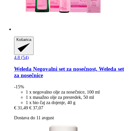
Košarica
4.8 (54)
Weleda
Negovalni set za nosečnost, Weleda set
za nosečnice
-15%
1 x negovalno olje za nosečnice, 100 ml
1 x masažno olje za presredek, 50 ml
1 x bio čaj za dojenje, 40 g
€ 31,49
€ 37,07
Dostava do 11 avgust