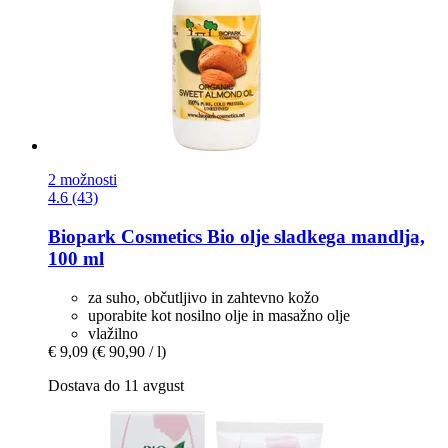
2 možnosti
4.6 (43)
Biopark Cosmetics
Bio olje sladkega mandlja,
100 ml
za suho, občutljivo in zahtevno kožo
uporabite kot nosilno olje in masažno olje
vlažilno
€ 9,09
(€ 90,90 / l)
Dostava do 11 avgust