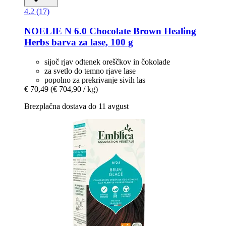
4.2 (17)
NOELIE
N 6.0 Chocolate Brown Healing
Herbs barva za lase, 100 g
sijoč rjav odtenek oreščkov in čokolade
za svetlo do temno rjave lase
popolno za prekrivanje sivih las
€ 70,49
(€ 704,90 / kg)
Brezplačna dostava do 11 avgust