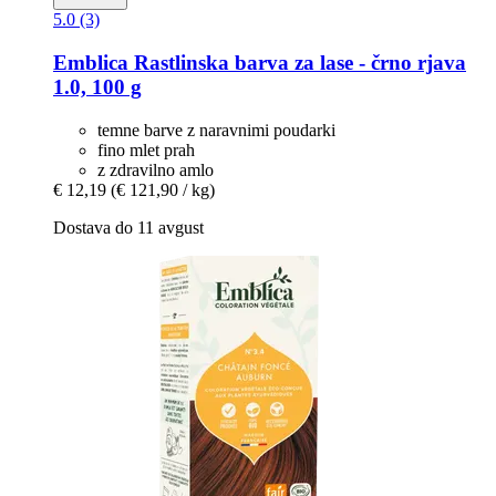
5.0 (3)
Emblica
Rastlinska barva za lase -​ črno rjava
1.0, 100 g
temne barve z naravnimi poudarki
fino mlet prah
z zdravilno amlo
€ 12,19
(€ 121,90 / kg)
Dostava do 11 avgust