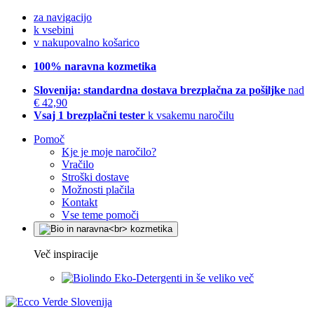
za navigacijo
k vsebini
v nakupovalno košarico
100% naravna kozmetika
Slovenija: standardna dostava brezplačna za pošiljke
nad
€ 42,90
Vsaj 1 brezplačni tester
k vsakemu naročilu
Pomoč
Kje je moje naročilo?
Vračilo
Stroški dostave
Možnosti plačila
Kontakt
Vse teme pomoči
Več inspiracije
Eko-Detergenti in še veliko več