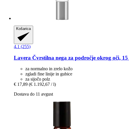
Košarica
4.1 (255)
Lavera
Čvrstilna nega za področje okrog oči, 15
za normalno in zrelo kožo
zgladi fine linije in gubice
za sijočo polz
€ 17,89
(€ 1.192,67 / l)
Dostava do 11 avgust