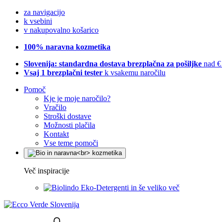
za navigacijo
k vsebini
v nakupovalno košarico
100% naravna kozmetika
Slovenija: standardna dostava brezplačna za pošiljke
nad €
Vsaj 1 brezplačni tester
k vsakemu naročilu
Pomoč
Kje je moje naročilo?
Vračilo
Stroški dostave
Možnosti plačila
Kontakt
Vse teme pomoči
Več inspiracije
Eko-Detergenti in še veliko več