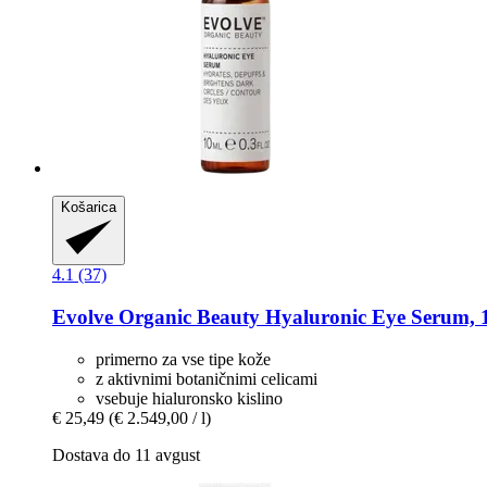
Košarica
4.1 (37)
Evolve Organic Beauty
Hyaluronic Eye Serum, 
primerno za vse tipe kože
z aktivnimi botaničnimi celicami
vsebuje hialuronsko kislino
€ 25,49
(€ 2.549,00 / l)
Dostava do 11 avgust