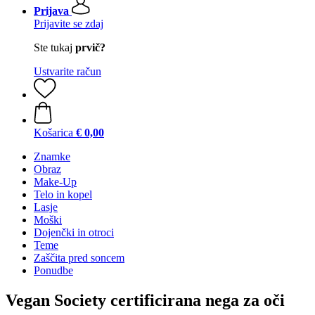
Prijava
Prijavite se zdaj
Ste tukaj
prvič?
Ustvarite račun
Košarica
€ 0,00
Znamke
Obraz
Make-Up
Telo in kopel
Lasje
Moški
Dojenčki in otroci
Teme
Zaščita pred soncem
Ponudbe
Vegan Society certificirana nega za oči