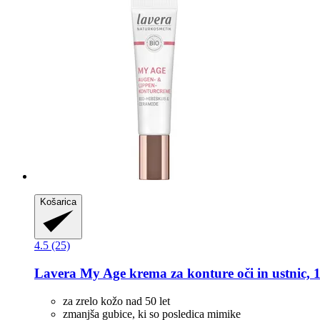
Košarica
4.5 (25)
Lavera
My Age krema za konture oči in ustnic, 
za zrelo kožo nad 50 let
zmanjša gubice, ki so posledica mimike