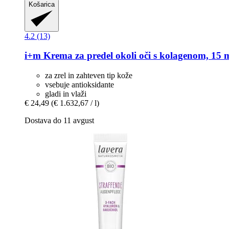
Košarica
4.2 (13)
i+m
Krema za predel okoli oči s kolagenom, 15 
za zrel in zahteven tip kože
vsebuje antioksidante
gladi in vlaži
€ 24,49
(€ 1.632,67 / l)
Dostava do 11 avgust