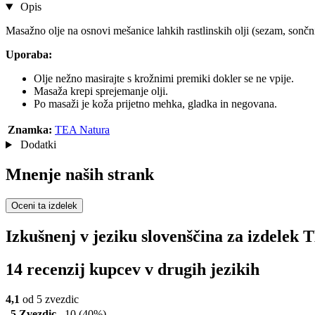
Opis
Masažno olje na osnovi mešanice lahkih rastlinskih olji (sezam, sončni
Uporaba:
Olje nežno masirajte s krožnimi premiki dokler se ne vpije.
Masaža krepi sprejemanje olji.
Po masaži je koža prijetno mehka, gladka in negovana.
Znamka:
TEA Natura
Dodatki
Mnenje naših strank
Oceni ta izdelek
Izkušnenj v jeziku slovenščina za izdele
14 recenzij kupcev v drugih jezikih
4,1
od 5 zvezdic
5 Zvezdic
10
(40%)