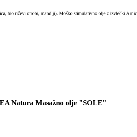
ca, bio riževi otrobi, mandlji). Moško stimulativno olje z izvlečki Arn
k TEA Natura Masažno olje "SOLE"