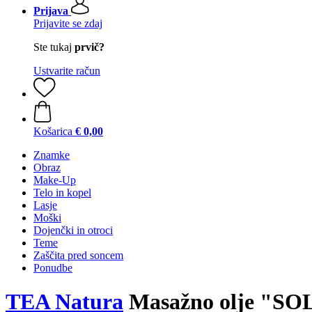
Prijava
Prijavite se zdaj
Ste tukaj
prvič?
Ustvarite račun
Košarica
€ 0,00
Znamke
Obraz
Make-Up
Telo in kopel
Lasje
Moški
Dojenčki in otroci
Teme
Zaščita pred soncem
Ponudbe
TEA Natura
Masažno olje "SO