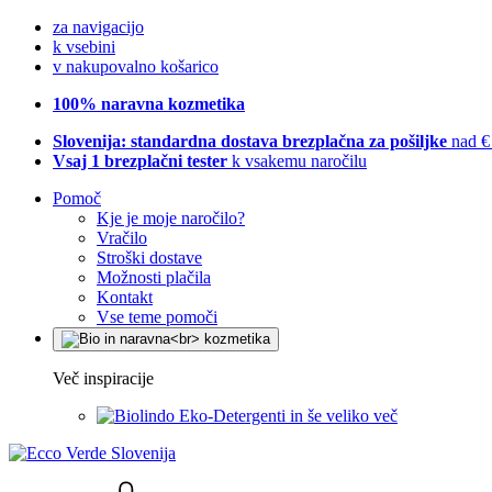
za navigacijo
k vsebini
v nakupovalno košarico
100% naravna kozmetika
Slovenija: standardna dostava brezplačna za pošiljke
nad €
Vsaj 1 brezplačni tester
k vsakemu naročilu
Pomoč
Kje je moje naročilo?
Vračilo
Stroški dostave
Možnosti plačila
Kontakt
Vse teme pomoči
Več inspiracije
Eko-Detergenti in še veliko več