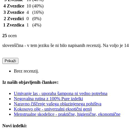
4 Zvezdice
10
(40%)
3 Zvezdice
4
(16%)
2 Zvezdici
0
(0%)
1 Zvezdica
1
(4%)
25
ocen
slovenščina - v tem jeziku še ni bilo napisanih recenzij. Na voljo je 14
Prikaži
Brez recenzij.
Iz naših objavljenih člankov:
Umivanje las - uporaba šampona ni vedno potrebna
Negovalna rutina z 100% Pure izdelki
Naravno čiščenje vašega oblazinjenega pohištva
Kokosovo olje - univerzalni eksotični genij
Menstrualne skodelice - praktične, higienične, ekonomične
Novi izdelki: