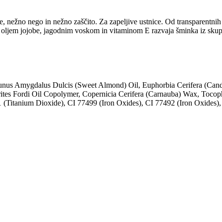
nežno nego in nežno zaščito. Za zapeljive ustnice. Od transparentnih p
oljem jojobe, jagodnim voskom in vitaminom E razvaja šminka iz skupi
unus Amygdalus Dulcis (Sweet Almond) Oil, Euphorbia Cerifera (Cande
ites Fordi Oil Copolymer, Copernicia Cerifera (Carnauba) Wax, Tocop
891 (Titanium Dioxide), CI 77499 (Iron Oxides), CI 77492 (Iron Oxides