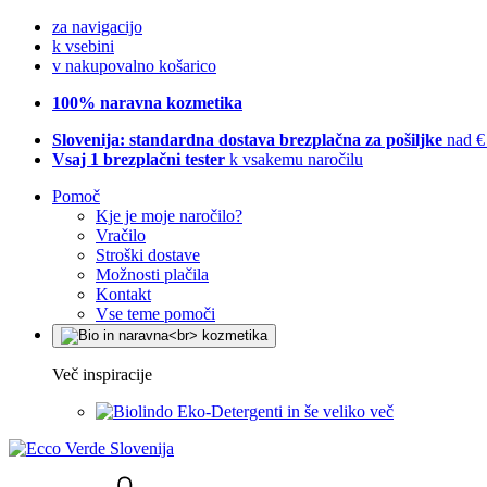
za navigacijo
k vsebini
v nakupovalno košarico
100% naravna kozmetika
Slovenija: standardna dostava brezplačna za pošiljke
nad €
Vsaj 1 brezplačni tester
k vsakemu naročilu
Pomoč
Kje je moje naročilo?
Vračilo
Stroški dostave
Možnosti plačila
Kontakt
Vse teme pomoči
Več inspiracije
Eko-Detergenti in še veliko več