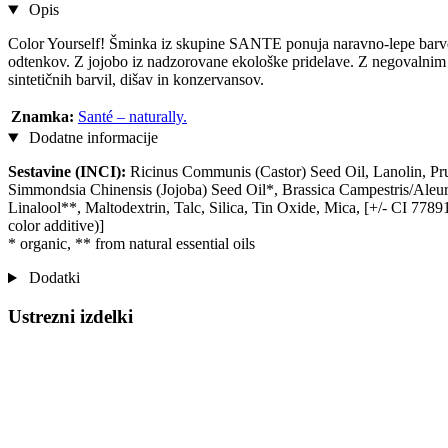
Opis
Color Yourself! Šminka iz skupine SANTE ponuja naravno-lepe barve, 
odtenkov. Z jojobo iz nadzorovane ekološke pridelave. Z negovalnim 
sintetičnih barvil, dišav in konzervansov.
Znamka:
Santé – naturally.
Dodatne informacije
Sestavine (INCI):
Ricinus Communis (Castor) Seed Oil, Lanolin, Pr
Simmondsia Chinensis (Jojoba) Seed Oil*, Brassica Campestris/Aleur
Linalool**, Maltodextrin, Talc, Silica, Tin Oxide, Mica, [+/- CI 77
color additive)]
* organic, ** from natural essential oils
Dodatki
Ustrezni izdelki