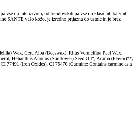
a vse do intenzivnih, od trendovskih pa vse do klasičnih barvnih
ne SANTE vašo kožo, je izredno prijazna do ustnic in je brez
lilla) Wax, Cera Alba (Beeswax), Rhus Verniciflua Peel Wax,
herol, Helianthus Annuus (Sunflower) Seed Oil*, Aroma (Flavor)**,
), CI 77491 (Iron Oxides), CI 75470 (Carmine: Contains carmine as a