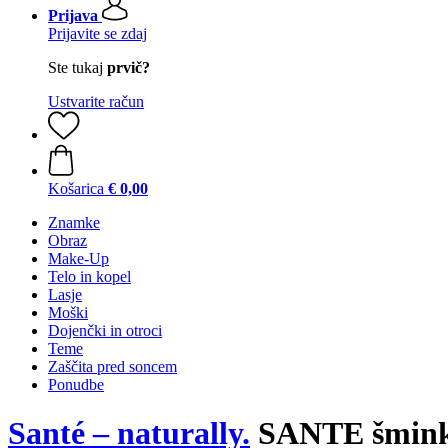
Prijava
Prijavite se zdaj
Ste tukaj
prvič?
Ustvarite račun
Košarica
€ 0,00
Znamke
Obraz
Make-Up
Telo in kopel
Lasje
Moški
Dojenčki in otroci
Teme
Zaščita pred soncem
Ponudbe
Santé – naturally.
SANTE šmin