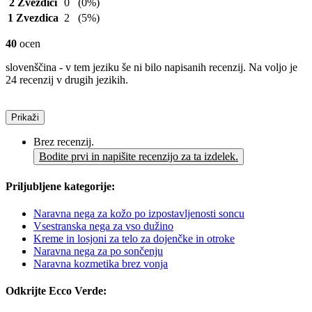
2 Zvezdici
0
(0%)
1 Zvezdica
2
(5%)
40
ocen
slovenščina - v tem jeziku še ni bilo napisanih recenzij. Na voljo je
24 recenzij v drugih jezikih.
Prikaži
Brez recenzij.
Bodite prvi in napišite recenzijo za ta izdelek.
Priljubljene kategorije:
Naravna nega za kožo po izpostavljenosti soncu
Vsestranska nega za vso dužino
Kreme in losjoni za telo za dojenčke in otroke
Naravna nega za po sončenju
Naravna kozmetika brez vonja
Odkrijte Ecco Verde: