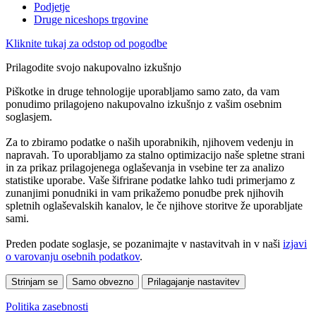
Podjetje
Druge niceshops trgovine
Kliknite tukaj za odstop od pogodbe
Prilagodite svojo nakupovalno izkušnjo
Piškotke in druge tehnologije uporabljamo samo zato, da vam
ponudimo prilagojeno nakupovalno izkušnjo z vašim osebnim
soglasjem.
Za to zbiramo podatke o naših uporabnikih, njihovem vedenju in
napravah. To uporabljamo za stalno optimizacijo naše spletne strani
in za prikaz prilagojenega oglaševanja in vsebine ter za analizo
statistike uporabe. Vaše šifrirane podatke lahko tudi primerjamo z
zunanjimi ponudniki in vam prikažemo ponudbe prek njihovih
spletnih oglaševalskih kanalov, le če njihove storitve že uporabljate
sami.
Preden podate soglasje, se pozanimajte v nastavitvah in v naši
izjavi
o varovanju osebnih podatkov
.
Strinjam se
Samo obvezno
Prilagajanje nastavitev
Politika zasebnosti