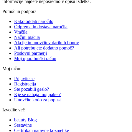
informacije najdete neposredno v opisu izdelka.
Pomoč in podpora
Kako oddati naročilo
Odprema in dostava naročila
Vračila
Načini plačila
Akcije in unovčitev darilnih bonov
Ali potrebujete dodatno pomoč?
Poslovni partnerji
Moj uporabniški račun
Moj račun
Prijavite se
Registracija
Ste pozabili geslo?
Kje se nahaja moj paket?
Unovčite kodo za popust
Izvedite več
beauty Blog
Sestavine
Certifikati naravne kozmetike