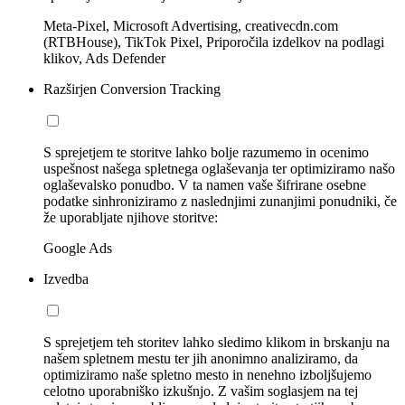
Meta-Pixel, Microsoft Advertising, creativecdn.com
(RTBHouse), TikTok Pixel, Priporočila izdelkov na podlagi
klikov, Ads Defender
Razširjen Conversion Tracking
S sprejetjem te storitve lahko bolje razumemo in ocenimo
uspešnost našega spletnega oglaševanja ter optimiziramo našo
oglaševalsko ponudbo. V ta namen vaše šifrirane osebne
podatke sinhroniziramo z naslednjimi zunanjimi ponudniki, če
že uporabljate njihove storitve:
Google Ads
Izvedba
S sprejetjem teh storitev lahko sledimo klikom in brskanju na
našem spletnem mestu ter jih anonimno analiziramo, da
optimiziramo naše spletno mesto in nenehno izboljšujemo
celotno uporabniško izkušnjo. Z vašim soglasjem na tej