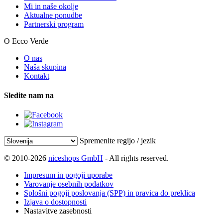
Mi in naše okolje
Aktualne ponudbe
Partnerski program
O Ecco Verde
O nas
Naša skupina
Kontakt
Sledite nam na
Spremenite regijo / jezik
© 2010-2026
niceshops GmbH
- All rights reserved.
Impresum in pogoji uporabe
Varovanje osebnih podatkov
Splošni pogoji poslovanja (SPP) in pravica do preklica
Izjava o dostopnosti
Nastavitve zasebnosti