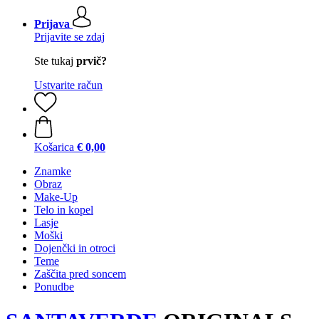
Prijava
Prijavite se zdaj
Ste tukaj
prvič?
Ustvarite račun
Košarica
€ 0,00
Znamke
Obraz
Make-Up
Telo in kopel
Lasje
Moški
Dojenčki in otroci
Teme
Zaščita pred soncem
Ponudbe