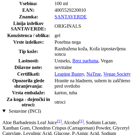
Vsebina:
100 ml
EAN:
4005529220010
Znamka:
SANTAVERDE
Linija izdelkov
ORIGINALS
SANTAVERDE:
Konzistenca / oblika:
gel
Vrste izdelkov:
Posebna nega
Razdražena koža, Koža izpostavljena
Tip kože:
soncu
Lastnosti:
Uniseks,
Brez parfuma
, Vegan
Dišavne note:
nevtralne
Certifikati:
Leaping Bunny
,
NaTrue
,
Vegan Society
Opozorila glede
Hranite na hladnem, suhem in zaščiteno
shranjevanja:
pred svetlobo
Vrsta embalaže:
karton, tuba
Za koga - dojenčki in
otroci
otroci:
Sestavine (INCI)
[1]
[1]
Aloe Barbadensis Leaf Juice
, Alcohol
, Sodium Lactate,
Xanthan Gum, Chondrus Crispus (Carrageenan) Powder, Glyceryl
Caprylate, Levulinic Acid, Glucose, P-Anisic Acid, Sodium