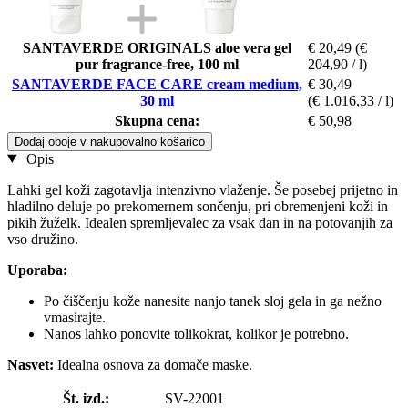
SANTAVERDE ORIGINALS aloe vera gel
€ 20,49
(€
pur fragrance-free, 100 ml
204,90 / l)
SANTAVERDE FACE CARE cream medium,
€ 30,49
30 ml
(€ 1.016,33 / l)
Skupna cena:
€ 50,98
Dodaj oboje v nakupovalno košarico
Opis
Lahki gel koži zagotavlja intenzivno vlaženje. Še posebej prijetno in
hladilno deluje po prekomernem sončenju, pri obremenjeni koži in
pikih žuželk. Idealen spremljevalec za vsak dan in na potovanjih za
vso družino.
Uporaba:
Po čiščenju kože nanesite nanjo tanek sloj gela in ga nežno
vmasirajte.
Nanos lahko ponovite tolikokrat, kolikor je potrebno.
Nasvet:
Idealna osnova za domače maske.
Št. izd.:
SV-22001