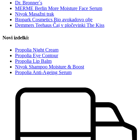
Dr. Bronner´s
MERME Berlin More Moisture Face Serum
Niyok Masažni trak
Biopark Cosmetics Bio avokadovo olje
Demmers Teehaus Čaj v pločevinki The Kiss
Novi izdelki:
Propolia Night Cream
Propolia Eye Contour
Propolia Lip Balm
Niyok Shampoo Moisture & Boost
Propolia Anti-Ageing Serum