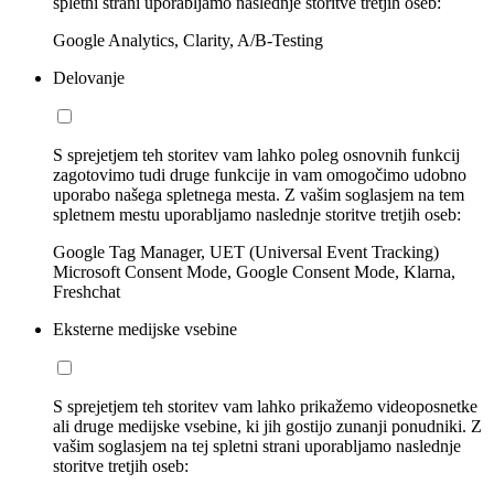
spletni strani uporabljamo naslednje storitve tretjih oseb:
Google Analytics, Clarity, A/B-Testing
Delovanje
S sprejetjem teh storitev vam lahko poleg osnovnih funkcij
zagotovimo tudi druge funkcije in vam omogočimo udobno
uporabo našega spletnega mesta. Z vašim soglasjem na tem
spletnem mestu uporabljamo naslednje storitve tretjih oseb:
Google Tag Manager, UET (Universal Event Tracking)
Microsoft Consent Mode, Google Consent Mode, Klarna,
Freshchat
Eksterne medijske vsebine
S sprejetjem teh storitev vam lahko prikažemo videoposnetke
ali druge medijske vsebine, ki jih gostijo zunanji ponudniki. Z
vašim soglasjem na tej spletni strani uporabljamo naslednje
storitve tretjih oseb: