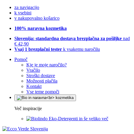
za navigacijo
k vsebini
v nakupovalno košarico
100% naravna kozmetika
Slovenija: standardna dostava brezplačna za pošiljke
nad
€ 42,90
Vsaj 1 brezplačni tester
k vsakemu naročilu
Pomoč
Kje je moje naročilo?
Vračilo
Stroški dostave
Možnosti plačila
Kontakt
Vse teme pomoči
Več inspiracije
Eko-Detergenti in še veliko več