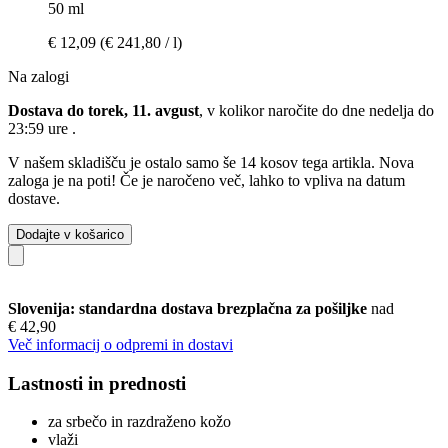
50 ml
€ 12,09
(€ 241,80 / l)
Na zalogi
Dostava do torek, 11. avgust
, v kolikor naročite do dne
nedelja do
23:59 ure
.
V našem skladišču je ostalo samo še 14 kosov tega artikla. Nova
zaloga je na poti! Če je naročeno več, lahko to vpliva na datum
dostave.
Dodajte v košarico
Slovenija: standardna dostava brezplačna za pošiljke
nad
€ 42,90
Več informacij o odpremi in dostavi
Lastnosti in prednosti
za srbečo in razdraženo kožo
vlaži