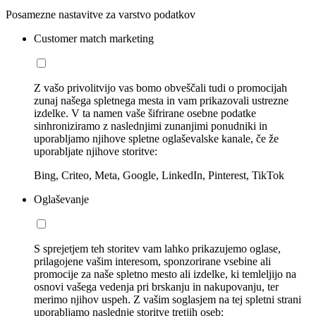
Posamezne nastavitve za varstvo podatkov
Customer match marketing
Z vašo privolitvijo vas bomo obveščali tudi o promocijah
zunaj našega spletnega mesta in vam prikazovali ustrezne
izdelke. V ta namen vaše šifrirane osebne podatke
sinhroniziramo z naslednjimi zunanjimi ponudniki in
uporabljamo njihove spletne oglaševalske kanale, če že
uporabljate njihove storitve:
Bing, Criteo, Meta, Google, LinkedIn, Pinterest, TikTok
Oglaševanje
S sprejetjem teh storitev vam lahko prikazujemo oglase,
prilagojene vašim interesom, sponzorirane vsebine ali
promocije za naše spletno mesto ali izdelke, ki temleljijo na
osnovi vašega vedenja pri brskanju in nakupovanju, ter
merimo njihov uspeh. Z vašim soglasjem na tej spletni strani
uporabljamo naslednje storitve tretjih oseb: