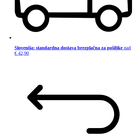
Slovenija: standardna dostava brezplačna za pošiljke
nad
€ 42,90