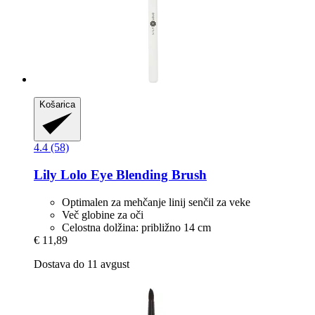
Košarica
4.4 (58)
Lily Lolo
Eye Blending Brush
Optimalen za mehčanje linij senčil za veke
Več globine za oči
Celostna dolžina: približno 14 cm
€ 11,89
Dostava do 11 avgust