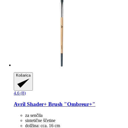
Košarica
4.6 (8)
Avril
Shader+ Brush "Ombreur+"
za senčila
sintetične ščetine
dolžina: cca. 16 cm