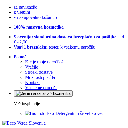
za navigacijo
k vsebini
v nakupovalno košarico
100% naravna kozmetika
Slovenija: standardna dostava brezplačna za pošiljke
nad
€ 42,90
Vsaj 1 brezplačni tester
k vsakemu naročilu
Pomoč
Kje je moje naročilo?
Vračilo
Stroški dostave
Možnosti plačila
Kontakt
Vse teme pomoči
Več inspiracije
Eko-Detergenti in še veliko več