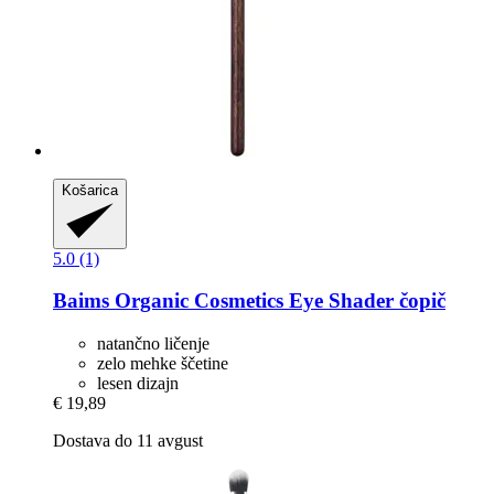
Košarica
5.0 (1)
Baims Organic Cosmetics
Eye Shader čopič
natančno ličenje
zelo mehke ščetine
lesen dizajn
€ 19,89
Dostava do 11 avgust