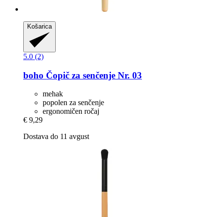
Košarica
5.0 (2)
boho
Čopič za senčenje Nr. 03
mehak
popolen za senčenje
ergonomičen ročaj
€ 9,29
Dostava do 11 avgust