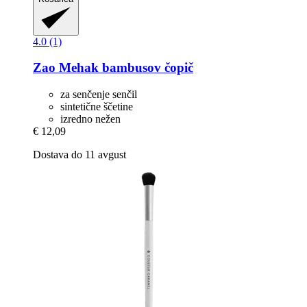
4.0 (1)
Zao
Mehak bambusov čopič
za senčenje senčil
sintetične ščetine
izredno nežen
€ 12,09
Dostava do 11 avgust