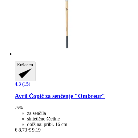
Košarica
4.3 (15)
Avril
Čopič za senčenje "Ombreur"
-5%
za senčila
sintetične ščetine
dolžina: pribl. 16 cm
€ 8,73
€ 9,19