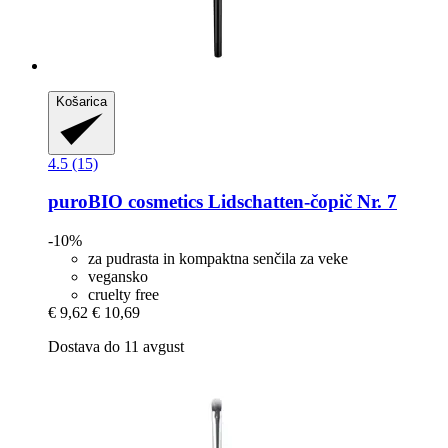
Košarica
4.5 (15)
puroBIO cosmetics
Lidschatten-​čopič Nr. 7
-10%
za pudrasta in kompaktna senčila za veke
vegansko
cruelty free
€ 9,62
€ 10,69
Dostava do 11 avgust