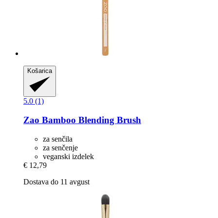
Košarica
5.0 (1)
Zao
Bamboo Blending Brush
za senčila
za senčenje
veganski izdelek
€ 12,79
Dostava do 11 avgust