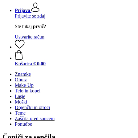
Prijava
Prijavite se zdaj
Ste tukaj
prvič?
Ustvarite račun
Košarica
€ 0,00
Znamke
Obraz
Make-Up
Telo in kopel
Lasje
Moški
Dojenčki in otroci
Teme
Zaščita pred soncem
Ponudbe
Čopiči za senčila