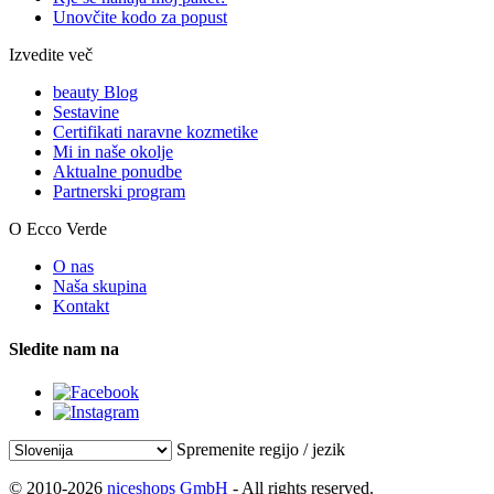
Unovčite kodo za popust
Izvedite več
beauty Blog
Sestavine
Certifikati naravne kozmetike
Mi in naše okolje
Aktualne ponudbe
Partnerski program
O Ecco Verde
O nas
Naša skupina
Kontakt
Sledite nam na
Spremenite regijo / jezik
© 2010-2026
niceshops GmbH
- All rights reserved.