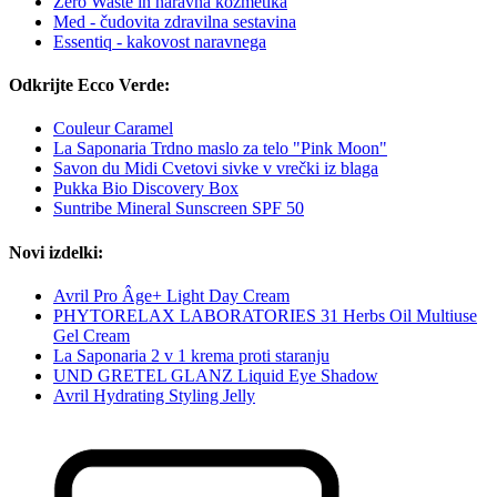
Zero Waste in naravna kozmetika
Med - čudovita zdravilna sestavina
Essentiq - kakovost naravnega
Odkrijte Ecco Verde:
Couleur Caramel
La Saponaria Trdno maslo za telo "Pink Moon"
Savon du Midi Cvetovi sivke v vrečki iz blaga
Pukka Bio Discovery Box
Suntribe Mineral Sunscreen SPF 50
Novi izdelki:
Avril Pro Âge+ Light Day Cream
PHYTORELAX LABORATORIES 31 Herbs Oil Multiuse
Gel Cream
La Saponaria 2 v 1 krema proti staranju
UND GRETEL GLANZ Liquid Eye Shadow
Avril Hydrating Styling Jelly