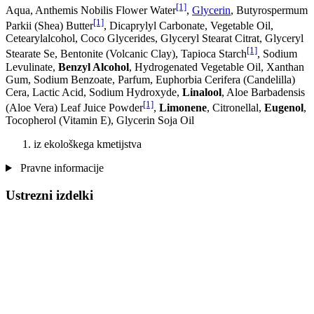
[1]
Aqua, Anthemis Nobilis Flower Water
,
Glycerin
, Butyrospermum
[1]
Parkii (Shea) Butter
, Dicaprylyl Carbonate, Vegetable Oil,
Cetearylalcohol, Coco Glycerides, Glyceryl Stearat Citrat, Glyceryl
[1]
Stearate Se, Bentonite (Volcanic Clay), Tapioca Starch
, Sodium
Levulinate,
Benzyl Alcohol
, Hydrogenated Vegetable Oil, Xanthan
Gum, Sodium Benzoate, Parfum, Euphorbia Cerifera (Candelilla)
Cera, Lactic Acid, Sodium Hydroxyde,
Linalool
, Aloe Barbadensis
[1]
(Aloe Vera) Leaf Juice Powder
,
Limonene
, Citronellal,
Eugenol
,
Tocopherol (Vitamin E), Glycerin Soja Oil
iz ekološkega kmetijstva
Pravne informacije
Ustrezni izdelki