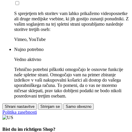
S sprejetjem teh storitev vam lahko prikažemo videoposnetke
ali druge medijske vsebine, ki jih gostijo zunanji ponudniki. Z
vašim soglasjem na tej spletni strani uporabljamo naslednje
storitve tretjih oseb:
Vimeo, YouTube
Nujno potrebno
Vedno aktivno
Tehnično potrebni piškotki omogočajo le osnovne funkcije
naše spletne strani. Omogočajo vam na primer zbiranje
izdelkov v vaši nakupovalni košarici ali dostop do vašega
uporabniškega računa. To pomeni, da o vas ne moremo
ničesar sklepati, prav tako dobljeni podatki ne bodo nikoli
posredovani tretjim osebam.
Shrani nastavitve
Strinjam se
Samo obvezno
Politika zasebnosti
Bist du im richtigen Shop?