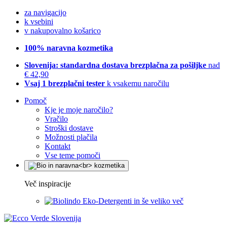
za navigacijo
k vsebini
v nakupovalno košarico
100% naravna kozmetika
Slovenija: standardna dostava brezplačna za pošiljke
nad
€ 42,90
Vsaj 1 brezplačni tester
k vsakemu naročilu
Pomoč
Kje je moje naročilo?
Vračilo
Stroški dostave
Možnosti plačila
Kontakt
Vse teme pomoči
Več inspiracije
Eko-Detergenti in še veliko več