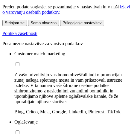
Preden podate soglasje, se pozanimajte v nastavitvah in v naši
izjavi
o varovanju osebnih podatkov
.
Strinjam se
Samo obvezno
Prilagajanje nastavitev
Politika zasebnosti
Posamezne nastavitve za varstvo podatkov
Customer match marketing
Z vašo privolitvijo vas bomo obveščali tudi o promocijah
zunaj našega spletnega mesta in vam prikazovali ustrezne
izdelke. V ta namen vaše šifrirane osebne podatke
sinhroniziramo z naslednjimi zunanjimi ponudniki in
uporabljamo njihove spletne oglaševalske kanale, če že
uporabljate njihove storitve:
Bing, Criteo, Meta, Google, LinkedIn, Pinterest, TikTok
Oglaševanje