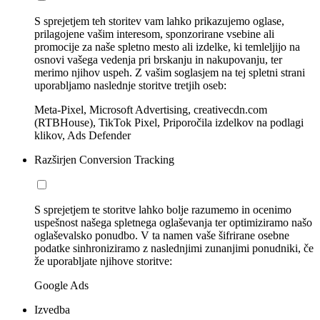
S sprejetjem teh storitev vam lahko prikazujemo oglase,
prilagojene vašim interesom, sponzorirane vsebine ali
promocije za naše spletno mesto ali izdelke, ki temleljijo na
osnovi vašega vedenja pri brskanju in nakupovanju, ter
merimo njihov uspeh. Z vašim soglasjem na tej spletni strani
uporabljamo naslednje storitve tretjih oseb:
Meta-Pixel, Microsoft Advertising, creativecdn.com
(RTBHouse), TikTok Pixel, Priporočila izdelkov na podlagi
klikov, Ads Defender
Razširjen Conversion Tracking
S sprejetjem te storitve lahko bolje razumemo in ocenimo
uspešnost našega spletnega oglaševanja ter optimiziramo našo
oglaševalsko ponudbo. V ta namen vaše šifrirane osebne
podatke sinhroniziramo z naslednjimi zunanjimi ponudniki, če
že uporabljate njihove storitve:
Google Ads
Izvedba