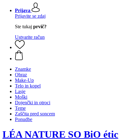
Prijava
Prijavite se zdaj
Ste tukaj
prvič?
Ustvarite račun
Znamke
Obraz
Make-Up
Telo in kopel
Lasje
Moški
Dojenčki in otroci
Teme
Zaščita pred soncem
Ponudbe
LÉA NATURE SO BiO étic