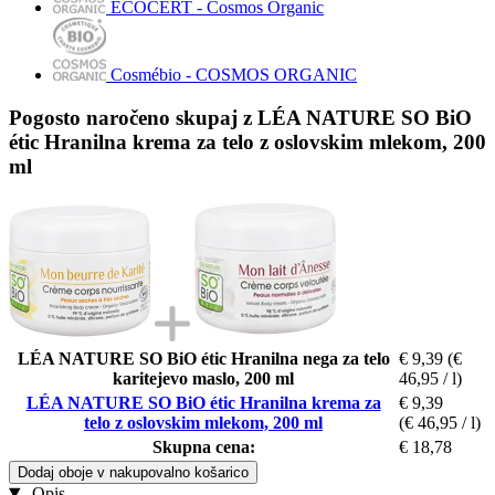
ECOCERT - Cosmos Organic
Cosmébio - COSMOS ORGANIC
Pogosto naročeno skupaj z LÉA NATURE SO BiO
étic Hranilna krema za telo z oslovskim mlekom, 200
ml
LÉA NATURE SO BiO étic Hranilna nega za telo
€ 9,39
(€
karitejevo maslo, 200 ml
46,95 / l)
LÉA NATURE SO BiO étic Hranilna krema za
€ 9,39
telo z oslovskim mlekom, 200 ml
(€ 46,95 / l)
Skupna cena:
€ 18,78
Dodaj oboje v nakupovalno košarico
Opis