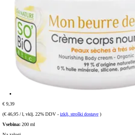
€ 9,39
(
€ 46,95 / l
, vklj. 22% DDV
-
izklj. stroški dostave
)
Vsebina:
200 ml
Na zalogi