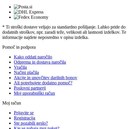
* Ti stroški dostave veljajo za standardno pošiljanje. Lahko pride do
dodatnih stroškov, npr. zaradi teže, velikosti ali lastnosti izdelkov. Te
informacije najdete neposredno v opisu izdelka.
Pomoč in podpora
Kako oddati naročilo
Odprema in dostava naročila
Vračila
Načini plačila
Akcije in unovčitev darilnih bonov
Ali potrebujete dodatno pomoč?
Poslovni partnerji
Moj uporabniški račun
Moj račun
Prijavite se
Registracija
Ste pozabili geslo?
Kje se nahaja moj paket?