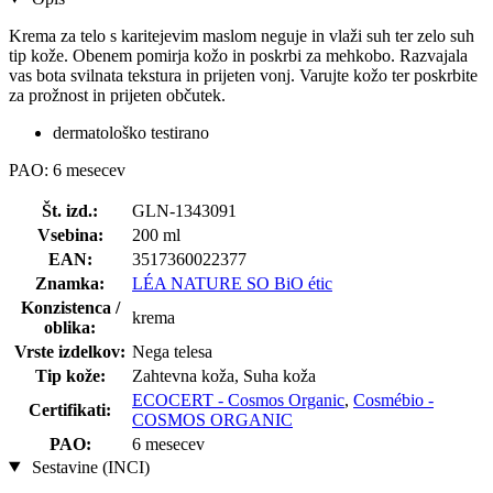
Krema za telo s karitejevim maslom neguje in vlaži suh ter zelo suh
tip kože. Obenem pomirja kožo in poskrbi za mehkobo. Razvajala
vas bota svilnata tekstura in prijeten vonj. Varujte kožo ter poskrbite
za prožnost in prijeten občutek.
dermatološko testirano
PAO: 6 mesecev
Št. izd.:
GLN-1343091
Vsebina:
200 ml
EAN:
3517360022377
Znamka:
LÉA NATURE SO BiO étic
Konzistenca /
krema
oblika:
Vrste izdelkov:
Nega telesa
Tip kože:
Zahtevna koža, Suha koža
ECOCERT - Cosmos Organic
,
Cosmébio -
Certifikati:
COSMOS ORGANIC
PAO:
6 mesecev
Sestavine (INCI)