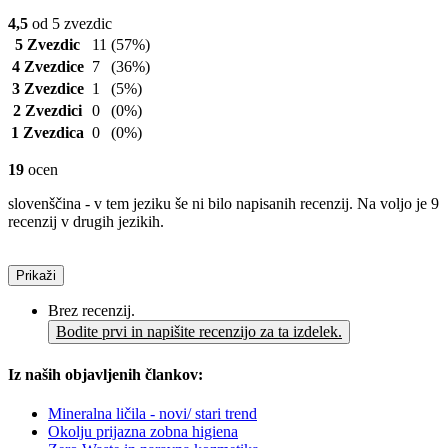
4,5
od 5 zvezdic
5 Zvezdic
11
(57%)
4 Zvezdice
7
(36%)
3 Zvezdice
1
(5%)
2 Zvezdici
0
(0%)
1 Zvezdica
0
(0%)
19
ocen
slovenščina - v tem jeziku še ni bilo napisanih recenzij. Na voljo je 9
recenzij v drugih jezikih.
Prikaži
Brez recenzij.
Bodite prvi in napišite recenzijo za ta izdelek.
Iz naših objavljenih člankov:
Mineralna ličila - novi/ stari trend
Okolju prijazna zobna higiena