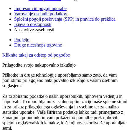
Impresum in pogoji uporabe
Varovanje osebnih podatkov
Splošni pogoji poslovanja (SPP) in pravica do preklica
Izjava o dostopnosti
Nastavitve zasebnosti
Podjetje
Druge niceshops trgovine
Kliknite tukaj za odstop od pogodbe
Prilagodite svojo nakupovalno izkušnjo
Piškotke in druge tehnologije uporabljamo samo zato, da vam
ponudimo prilagojeno nakupovalno izkušnjo z vašim osebnim
soglasjem.
Za to zbiramo podatke o naših uporabnikih, njihovem vedenju in
napravah. To uporabljamo za stalno optimizacijo naše spletne strani
in za prikaz prilagojenega oglaševanja in vsebine ter za analizo
statistike uporabe. Vaše šifrirane podatke lahko tudi primerjamo z
zunanjimi ponudniki in vam prikažemo ponudbe prek njihovih
spletnih oglaševalskih kanalov, le če njihove storitve že uporabljate
sami.