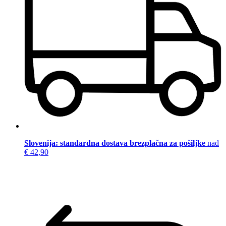
Slovenija: standardna dostava brezplačna za pošiljke
nad
€ 42,90