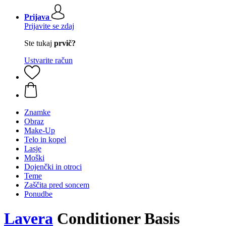
Prijava
Prijavite se zdaj
Ste tukaj
prvič?
Ustvarite račun
Znamke
Obraz
Make-Up
Telo in kopel
Lasje
Moški
Dojenčki in otroci
Teme
Zaščita pred soncem
Ponudbe
Lavera
Conditioner Basis