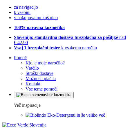
za navigacijo
k vsebini
v nakupovalno košarico
100% naravna kozmetika
Slovenija: standardna dostava brezplačna za pošiljke
nad
€ 42,90
Vsaj 1 brezplačni tester
k vsakemu naročilu
Pomoč
Kje je moje naročilo?
Vračilo
Stroški dostave
Možnosti plačila
Kontakt
Vse teme pomoči
Več inspiracije
Eko-Detergenti in še veliko več