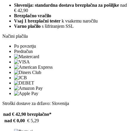
Slovenija: standardna dostava brezplačna za pošiljke
nad
€ 42,90
Brezplačno vračilo
Vsaj 1 brezplačni tester
k vsakemu naročilu
Varno plačilo
s šifriranjem SSL
Načini plačila
Po povzetju
Predračun
Stroški dostave za državo: Slovenija
nad € 42,90
brezplačno*
nad € 0,00
€ 5,29