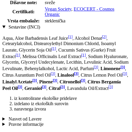
Dišavne note:
sveže
Vegan Society
,
ECOCERT - Cosmos
Certifikati:
Organic
Vrsta embalaže:
steklenička
Sestavine (INCI)
[1]
[2]
Aqua, Aloe Barbadensis Leaf Juice
, Alcohol Denat
,
Cetearylalcohol, Distearoylethyl Dimonium Chlorid, Isoamyl
[1]
Laurate, Glycerin Soja Oil
, Cucumis Sativus (Gurke) Fruit
[1]
[1]
Extract
, Melissa Officinalis Leaf Extract
, Sodium Hyaluronate,
Glycerin, Glyceryl Undecylenate, Lecithin, Levulinic Acid, Sodium
[3]
[3]
Levulinate, Behenylalkohol, Lactic Acid, Parfum
,
Limonene
,
[3]
[3]
[3]
Citrus Aurantium Peel Oil
,
Linalool
, Citrus Lemon Peel Oil
,
[3]
[3]
[3]
Linalyl Acetate
,
Pinene
,
Citronellol
,
Citrus Bergamia
[3]
[3]
[3]
[3]
Peel Oil
,
Geraniol
,
Citral
, Lavandula Oil/Extract
iz kontrolirane ekološke pridelave
izdelano iz ekoloških surovin
naravnega izvora
Nasvet od Lavere
Pravne informacije