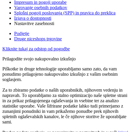
Impresum in pogoji uporabe
Varovanje osebnih podatkov
Splošni pogoji poslovanja (SPP) in pravica do preklica
Izjava o dostopnosti
Nastavitve zasebnosti
Podjetje
Druge niceshops trgovine
Kliknite tukaj za odstop od pogodbe
Prilagodite svojo nakupovalno izkušnjo
Piškotke in druge tehnologije uporabljamo samo zato, da vam
ponudimo prilagojeno nakupovalno izkušnjo z vašim osebnim
soglasjem.
Za to zbiramo podatke o naših uporabnikih, njihovem vedenju in
napravah. To uporabljamo za stalno optimizacijo naše spletne strani
in za prikaz prilagojenega oglaševanja in vsebine ter za analizo
statistike uporabe. Vaše šifrirane podatke lahko tudi primerjamo z
zunanjimi ponudniki in vam prikažemo ponudbe prek njihovih
spletnih oglaševalskih kanalov, le če njihove storitve že uporabljate
sami.