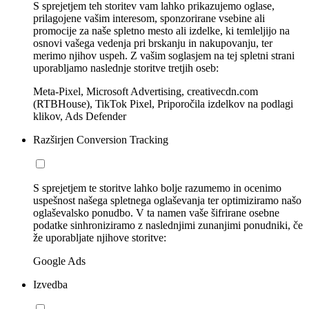
S sprejetjem teh storitev vam lahko prikazujemo oglase,
prilagojene vašim interesom, sponzorirane vsebine ali
promocije za naše spletno mesto ali izdelke, ki temleljijo na
osnovi vašega vedenja pri brskanju in nakupovanju, ter
merimo njihov uspeh. Z vašim soglasjem na tej spletni strani
uporabljamo naslednje storitve tretjih oseb:
Meta-Pixel, Microsoft Advertising, creativecdn.com
(RTBHouse), TikTok Pixel, Priporočila izdelkov na podlagi
klikov, Ads Defender
Razširjen Conversion Tracking
S sprejetjem te storitve lahko bolje razumemo in ocenimo
uspešnost našega spletnega oglaševanja ter optimiziramo našo
oglaševalsko ponudbo. V ta namen vaše šifrirane osebne
podatke sinhroniziramo z naslednjimi zunanjimi ponudniki, če
že uporabljate njihove storitve:
Google Ads
Izvedba