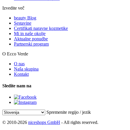
Izvedite več
beauty Blog
Sestavine
Certifikati naravne kozmetike
Mi in naše okolje
Aktualne ponudbe
Partnerski program
O Ecco Verde
O nas
Naša skupina
Kontakt
Sledite nam na
Spremenite regijo / jezik
© 2010-2026
niceshops GmbH
- All rights reserved.