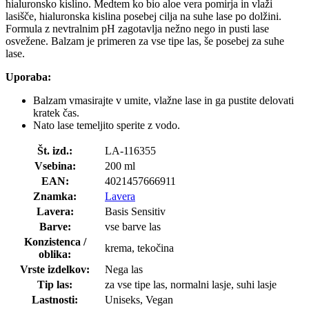
hialuronsko kislino. Medtem ko bio aloe vera pomirja in vlaži
lasišče, hialuronska kislina posebej cilja na suhe lase po dolžini.
Formula z nevtralnim pH zagotavlja nežno nego in pusti lase
osvežene. Balzam je primeren za vse tipe las, še posebej za suhe
lase.
Uporaba:
Balzam vmasirajte v umite, vlažne lase in ga pustite delovati
kratek čas.
Nato lase temeljito sperite z vodo.
Št. izd.:
LA-116355
Vsebina:
200 ml
EAN:
4021457666911
Znamka:
Lavera
Lavera:
Basis Sensitiv
Barve:
vse barve las
Konzistenca /
krema, tekočina
oblika:
Vrste izdelkov:
Nega las
Tip las:
za vse tipe las, normalni lasje, suhi lasje
Lastnosti:
Uniseks, Vegan