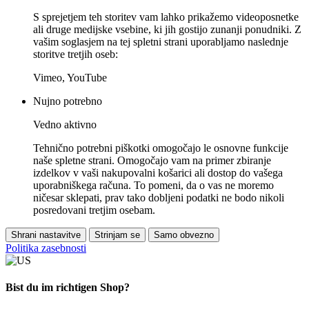
S sprejetjem teh storitev vam lahko prikažemo videoposnetke
ali druge medijske vsebine, ki jih gostijo zunanji ponudniki. Z
vašim soglasjem na tej spletni strani uporabljamo naslednje
storitve tretjih oseb:
Vimeo, YouTube
Nujno potrebno
Vedno aktivno
Tehnično potrebni piškotki omogočajo le osnovne funkcije
naše spletne strani. Omogočajo vam na primer zbiranje
izdelkov v vaši nakupovalni košarici ali dostop do vašega
uporabniškega računa. To pomeni, da o vas ne moremo
ničesar sklepati, prav tako dobljeni podatki ne bodo nikoli
posredovani tretjim osebam.
Shrani nastavitve
Strinjam se
Samo obvezno
Politika zasebnosti
Bist du im richtigen Shop?