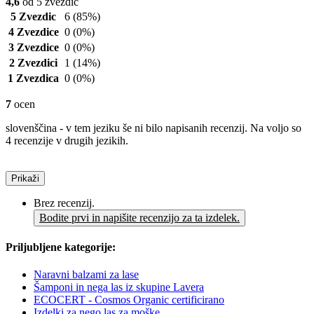
4,6
od 5 zvezdic
5 Zvezdic
6
(85%)
4 Zvezdice
0
(0%)
3 Zvezdice
0
(0%)
2 Zvezdici
1
(14%)
1 Zvezdica
0
(0%)
7
ocen
slovenščina - v tem jeziku še ni bilo napisanih recenzij. Na voljo so
4 recenzije v drugih jezikih.
Prikaži
Brez recenzij.
Bodite prvi in napišite recenzijo za ta izdelek.
Priljubljene kategorije:
Naravni balzami za lase
Šamponi in nega las iz skupine Lavera
ECOCERT - Cosmos Organic certificirano
Izdelki za nego las za moške