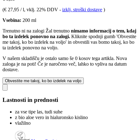
(
€ 27,95 / l
, vklj. 22% DDV
-
izklj. stroški dostave
)
Vsebina:
200 ml
Trenutno ni na zalogi
Žal trenutno
nimamo informacij o tem, kdaj
bo ta izdelek ponovno na zalogi.
Kliknite spodnji gumb 'Obvestite
me takoj, ko bo izdelek na voljo' in obvestili vas bomo takoj, ko bo
ta izdelek ponovno na voljo.
V našem skladišču je ostalo samo še 0 kosov tega artikla. Nova
zaloga je na poti! Če je naročeno več, lahko to vpliva na datum
dostave.
Obvestite me takoj, ko bo izdelek na voljo
Lastnosti in prednosti
za vse tipe las, tudi suhe
z bio aloe vero in hialuronsko kislino
vlažilno