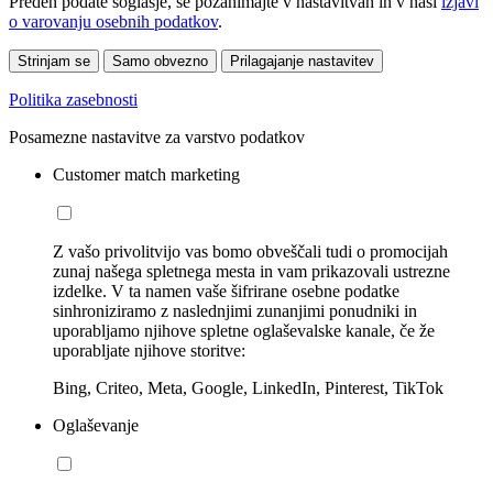
Preden podate soglasje, se pozanimajte v nastavitvah in v naši
izjavi
o varovanju osebnih podatkov
.
Strinjam se
Samo obvezno
Prilagajanje nastavitev
Politika zasebnosti
Posamezne nastavitve za varstvo podatkov
Customer match marketing
Z vašo privolitvijo vas bomo obveščali tudi o promocijah
zunaj našega spletnega mesta in vam prikazovali ustrezne
izdelke. V ta namen vaše šifrirane osebne podatke
sinhroniziramo z naslednjimi zunanjimi ponudniki in
uporabljamo njihove spletne oglaševalske kanale, če že
uporabljate njihove storitve:
Bing, Criteo, Meta, Google, LinkedIn, Pinterest, TikTok
Oglaševanje