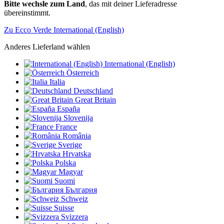
Bitte wechsle zum Land
, das mit deiner Lieferadresse
übereinstimmt.
Zu Ecco Verde International (English)
Anderes Lieferland wählen
International (English)
Österreich
Italia
Deutschland
Great Britain
España
Slovenija
France
România
Sverige
Hrvatska
Polska
Magyar
Suomi
България
Schweiz
Suisse
Svizzera