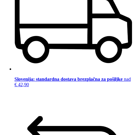
Slovenija: standardna dostava brezplačna za pošiljke
nad
€ 42,90