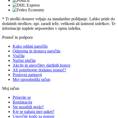
* Ti stroški dostave veljajo za standardno pošiljanje. Lahko pride do
dodatnih stroškov, npr. zaradi teže, velikosti ali lastnosti izdelkov. Te
informacije najdete neposredno v opisu izdelka.
Pomoč in podpora
Kako oddati naročilo
Odprema in dostava naročila
Vračila
Načini plačila
Akcije in unovčitev darilnih bonov
Ali potrebujete dodatno pomoč?
Poslovni partnerji
Moj uporabniški račun
Moj račun
Prijavite se
Registracija
Ste pozabili geslo?
Kje se nahaja moj paket?
Unovčite kodo za popust