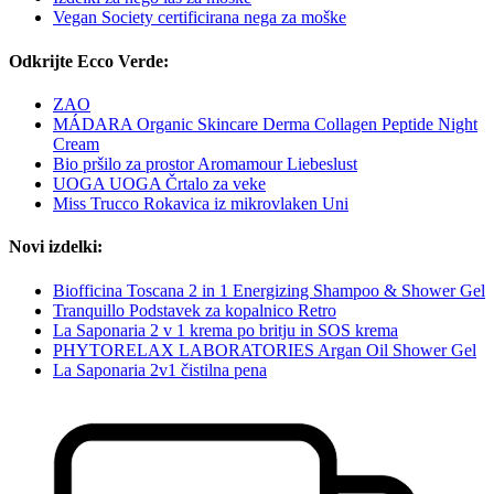
Vegan Society certificirana nega za moške
Odkrijte Ecco Verde:
ZAO
MÁDARA Organic Skincare Derma Collagen Peptide Night
Cream
Bio pršilo za prostor Aromamour Liebeslust
UOGA UOGA Črtalo za veke
Miss Trucco Rokavica iz mikrovlaken Uni
Novi izdelki:
Biofficina Toscana 2 in 1 Energizing Shampoo & Shower Gel
Tranquillo Podstavek za kopalnico Retro
La Saponaria 2 v 1 krema po britju in SOS krema
PHYTORELAX LABORATORIES Argan Oil Shower Gel
La Saponaria 2v1 čistilna pena