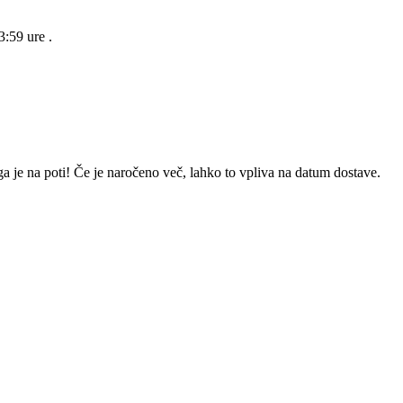
23:59 ure
.
a je na poti! Če je naročeno več, lahko to vpliva na datum dostave.