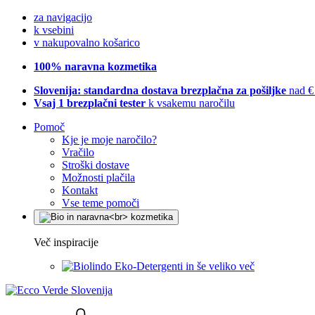
za navigacijo
k vsebini
v nakupovalno košarico
100% naravna kozmetika
Slovenija: standardna dostava brezplačna za pošiljke
nad €
Vsaj 1 brezplačni tester
k vsakemu naročilu
Pomoč
Kje je moje naročilo?
Vračilo
Stroški dostave
Možnosti plačila
Kontakt
Vse teme pomoči
Več inspiracije
Eko-Detergenti in še veliko več