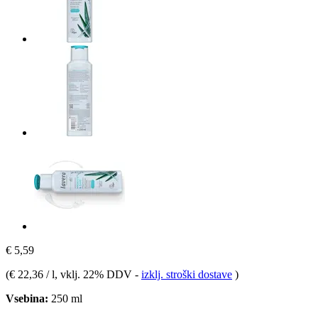
€ 5,59
(
€ 22,36 / l
, vklj. 22% DDV
-
izklj. stroški dostave
)
Vsebina:
250 ml