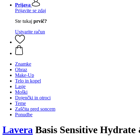
Prijava
Prijavite se zdaj
Ste tukaj
prvič?
Ustvarite račun
Znamke
Obraz
Make-Up
Telo in kopel
Lasje
Moški
Dojenčki in otroci
Teme
Zaščita pred soncem
Ponudbe
Lavera
Basis Sensitive Hydrate