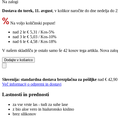
Na zalogi
Dostava do torek, 11. avgust
, v kolikor naročite do dne
nedelja do 
Na voljo količinski popust!
nad 2 le
€ 5,31
/ Kos
-5%
nad 3 le
€ 5,03
/ Kos
-10%
nad 6 le
€ 4,58
/ Kos
-18%
V našem skladišču je ostalo samo še 42 kosov tega artikla. Nova zalog
Dodajte v košarico
Slovenija: standardna dostava brezplačna za pošiljke
nad € 42,90
Več informacij o odpremi in dostavi
Lastnosti in prednosti
za vse vrste las - tudi za suhe lase
z bio aloe vero in hialuronsko kislino
brez silikonov