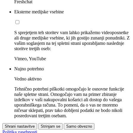
Freshchat
Eksterne medijske vsebine
S sprejetjem teh storitev vam lahko prikažemo videoposnetke
ali druge medijske vsebine, ki jih gostijo zunanji ponudniki. Z
vašim soglasjem na tej spletni strani uporabljamo naslednje
storitve tretjih oseb:
Vimeo, YouTube
Nujno potrebno
Vedno aktivno
Tehnično potrebni piškotki omogočajo le osnovne funkcije
naše spletne strani. Omogočajo vam na primer zbiranje
izdelkov v vaši nakupovalni košarici ali dostop do vašega
uporabniškega računa. To pomeni, da o vas ne moremo
ničesar sklepati, prav tako dobljeni podatki ne bodo nikoli
posredovani tretjim osebam.
Shrani nastavitve
Strinjam se
Samo obvezno
Politika zasebnosti