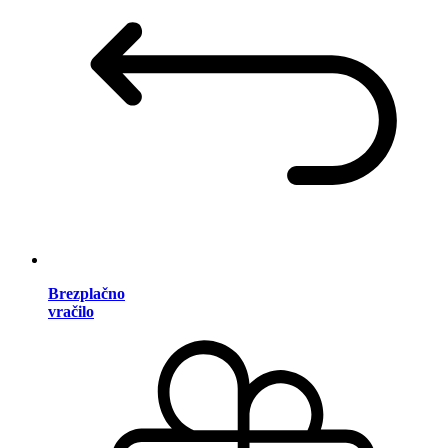
Brezplačno
vračilo