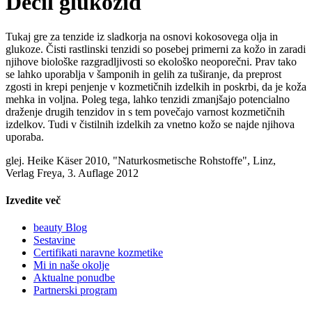
Decil glukozid
Tukaj gre za tenzide iz sladkorja na osnovi kokosovega olja in
glukoze. Čisti rastlinski tenzidi so posebej primerni za kožo in zaradi
njihove biološke razgradljivosti so ekološko neoporečni. Prav tako
se lahko uporablja v šamponih in gelih za tuširanje, da preprost
zgosti in krepi penjenje v kozmetičnih izdelkih in poskrbi, da je koža
mehka in voljna. Poleg tega, lahko tenzidi zmanjšajo potencialno
draženje drugih tenzidov in ​​s tem povečajo varnost kozmetičnih
izdelkov. Tudi v čistilnih izdelkih za vnetno kožo se najde njihova
uporaba.
glej. Heike Käser 2010, "Naturkosmetische Rohstoffe", Linz,
Verlag Freya, 3. Auflage 2012
Izvedite več
beauty Blog
Sestavine
Certifikati naravne kozmetike
Mi in naše okolje
Aktualne ponudbe
Partnerski program