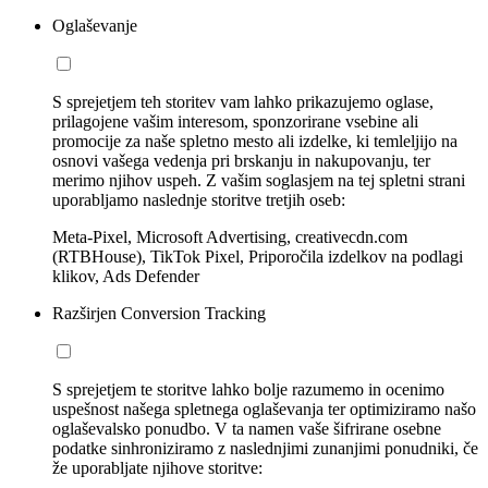
Oglaševanje
S sprejetjem teh storitev vam lahko prikazujemo oglase,
prilagojene vašim interesom, sponzorirane vsebine ali
promocije za naše spletno mesto ali izdelke, ki temleljijo na
osnovi vašega vedenja pri brskanju in nakupovanju, ter
merimo njihov uspeh. Z vašim soglasjem na tej spletni strani
uporabljamo naslednje storitve tretjih oseb:
Meta-Pixel, Microsoft Advertising, creativecdn.com
(RTBHouse), TikTok Pixel, Priporočila izdelkov na podlagi
klikov, Ads Defender
Razširjen Conversion Tracking
S sprejetjem te storitve lahko bolje razumemo in ocenimo
uspešnost našega spletnega oglaševanja ter optimiziramo našo
oglaševalsko ponudbo. V ta namen vaše šifrirane osebne
podatke sinhroniziramo z naslednjimi zunanjimi ponudniki, če
že uporabljate njihove storitve: