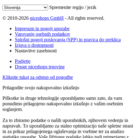
Spremenite regijo / jezik
© 2010-2026
niceshops GmbH
- All rights reserved.
Impresum in pogoji uporabe
Varovanje osebnih podatkov
Splošni pogoji poslovanja (SPP) in pravica do preklica
Izjava o dostopnosti
Nastavitve zasebnosti
Podjetje
Druge niceshops trgovine
Kliknite tukaj za odstop od pogodbe
Prilagodite svojo nakupovalno izkušnjo
Piškotke in druge tehnologije uporabljamo samo zato, da vam
ponudimo prilagojeno nakupovalno izkušnjo z vašim osebnim
soglasjem.
Za to zbiramo podatke o naših uporabnikih, njihovem vedenju in
napravah. To uporabljamo za stalno optimizacijo naše spletne strani
in za prikaz prilagojenega oglaševanja in vsebine ter za analizo
statistike uporabe. Vaše šifrirane podatke lahko tudi primerjamo z