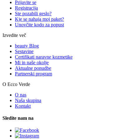
Prijavite se
Registracija
Ste pozabili geslo?
Kje se nahaja moj paket?
Unovčite kodo za popust
Izvedite več
beauty Blog
Sestavine
Certifikati naravne kozmetike
Mi in naše okolje
Aktualne ponudbe
Partnerski program
O Ecco Verde
O nas
Naša skupina
Kontakt
Sledite nam na