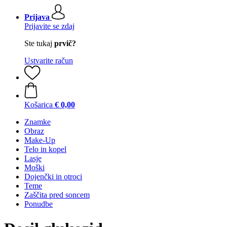
Prijava
Prijavite se zdaj
Ste tukaj
prvič?
Ustvarite račun
Košarica
€ 0,00
Znamke
Obraz
Make-Up
Telo in kopel
Lasje
Moški
Dojenčki in otroci
Teme
Zaščita pred soncem
Ponudbe