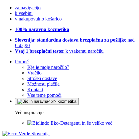
za navigacijo
k vsebini
v nakupovalno košarico
100% naravna kozmetika
Slovenija: standardna dostava brezplačna za pošiljke
nad
€ 42,90
Vsaj 1 brezplačni tester
k vsakemu naročilu
Pomoč
Kje je moje naročilo?
Vračilo
Stroški dostave
Možnosti plačila
Kontakt
Vse teme pomoči
Več inspiracije
Eko-Detergenti in še veliko več