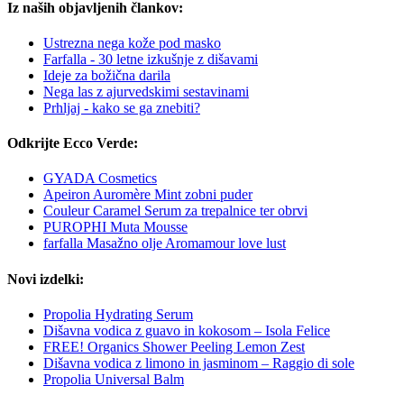
Iz naših objavljenih člankov:
Ustrezna nega kože pod masko
Farfalla - 30 letne izkušnje z dišavami
Ideje za božična darila
Nega las z ajurvedskimi sestavinami
Prhljaj - kako se ga znebiti?
Odkrijte Ecco Verde:
GYADA Cosmetics
Apeiron Auromère Mint zobni puder
Couleur Caramel Serum za trepalnice ter obrvi
PUROPHI Muta Mousse
farfalla Masažno olje Aromamour love lust
Novi izdelki:
Propolia Hydrating Serum
Dišavna vodica z guavo in kokosom – Isola Felice
FREE! Organics Shower Peeling Lemon Zest
Dišavna vodica z limono in jasminom – Raggio di sole
Propolia Universal Balm