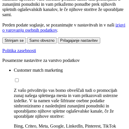
zunanjimi ponudniki in vam prikažemo ponudbe prek njihovih
spletnih oglaševalskih kanalov, le če njihove storitve že uporabljate
sami.
Preden podate soglasje, se pozanimajte v nastavitvah in v naši
izjavi
o varovanju osebnih podatkov
.
Strinjam se
Samo obvezno
Prilagajanje nastavitev
Politika zasebnosti
Posamezne nastavitve za varstvo podatkov
Customer match marketing
Z vašo privolitvijo vas bomo obveščali tudi o promocijah
zunaj našega spletnega mesta in vam prikazovali ustrezne
izdelke. V ta namen vaše šifrirane osebne podatke
sinhroniziramo z naslednjimi zunanjimi ponudniki in
uporabljamo njihove spletne oglaševalske kanale, če že
uporabljate njihove storitve:
Bing, Criteo, Meta, Google, LinkedIn, Pinterest, TikTok