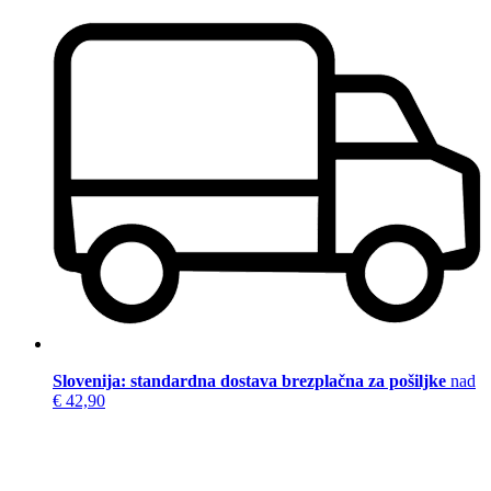
Slovenija: standardna dostava brezplačna za pošiljke
nad
€ 42,90