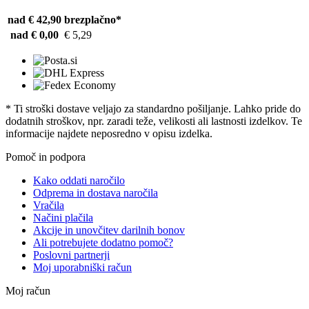
nad € 42,90
brezplačno*
nad € 0,00
€ 5,29
* Ti stroški dostave veljajo za standardno pošiljanje. Lahko pride do
dodatnih stroškov, npr. zaradi teže, velikosti ali lastnosti izdelkov. Te
informacije najdete neposredno v opisu izdelka.
Pomoč in podpora
Kako oddati naročilo
Odprema in dostava naročila
Vračila
Načini plačila
Akcije in unovčitev darilnih bonov
Ali potrebujete dodatno pomoč?
Poslovni partnerji
Moj uporabniški račun
Moj račun