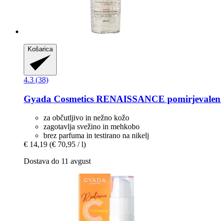
Košarica
4.3 (38)
Gyada Cosmetics
RENAISSANCE pomirjevalen mice
za občutljivo in nežno kožo
zagotavlja svežino in mehkobo
brez parfuma in testirano na nikelj
€ 14,19
(€ 70,95 / l)
Dostava do 11 avgust