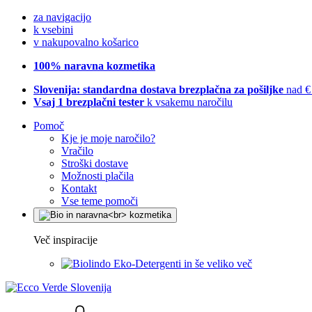
za navigacijo
k vsebini
v nakupovalno košarico
100% naravna kozmetika
Slovenija: standardna dostava brezplačna za pošiljke
nad €
Vsaj 1 brezplačni tester
k vsakemu naročilu
Pomoč
Kje je moje naročilo?
Vračilo
Stroški dostave
Možnosti plačila
Kontakt
Vse teme pomoči
Več inspiracije
Eko-Detergenti in še veliko več