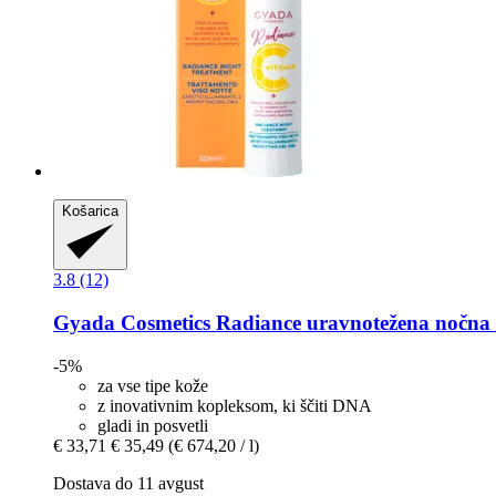
Košarica
3.8 (12)
Gyada Cosmetics
Radiance uravnotežena nočna 
-5%
za vse tipe kože
z inovativnim kopleksom, ki ščiti DNA
gladi in posvetli
€ 33,71
€ 35,49
(€ 674,20 / l)
Dostava do 11 avgust