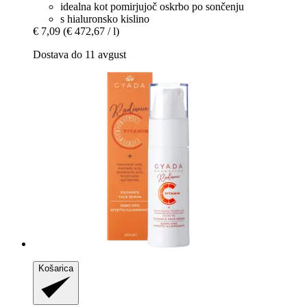
idealna kot pomirjujoč oskrbo po sončenju
s hialuronsko kislino
€ 7,09
(€ 472,67 / l)
Dostava do 11 avgust
Košarica