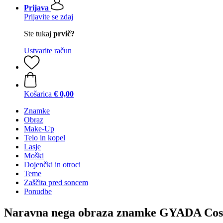
Prijava
Prijavite se zdaj
Ste tukaj
prvič?
Ustvarite račun
Košarica
€ 0,00
Znamke
Obraz
Make-Up
Telo in kopel
Lasje
Moški
Dojenčki in otroci
Teme
Zaščita pred soncem
Ponudbe
Naravna nega obraza znamke GYADA Cos