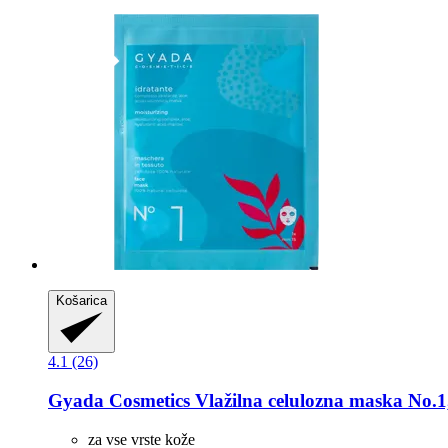
Košarica
4.1 (26)
Gyada Cosmetics
Vlažilna celulozna maska No.1
za vse vrste kože