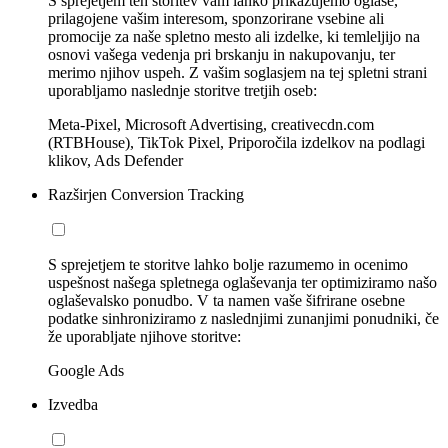
S sprejetjem teh storitev vam lahko prikazujemo oglase,
prilagojene vašim interesom, sponzorirane vsebine ali
promocije za naše spletno mesto ali izdelke, ki temleljijo na
osnovi vašega vedenja pri brskanju in nakupovanju, ter
merimo njihov uspeh. Z vašim soglasjem na tej spletni strani
uporabljamo naslednje storitve tretjih oseb:
Meta-Pixel, Microsoft Advertising, creativecdn.com
(RTBHouse), TikTok Pixel, Priporočila izdelkov na podlagi
klikov, Ads Defender
Razširjen Conversion Tracking
S sprejetjem te storitve lahko bolje razumemo in ocenimo
uspešnost našega spletnega oglaševanja ter optimiziramo našo
oglaševalsko ponudbo. V ta namen vaše šifrirane osebne
podatke sinhroniziramo z naslednjimi zunanjimi ponudniki, če
že uporabljate njihove storitve:
Google Ads
Izvedba