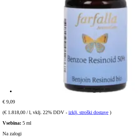
€ 9,09
(
€ 1.818,00 / l
, vklj. 22% DDV
-
izklj. stroški dostave
)
Vsebina:
5 ml
Na zalogi