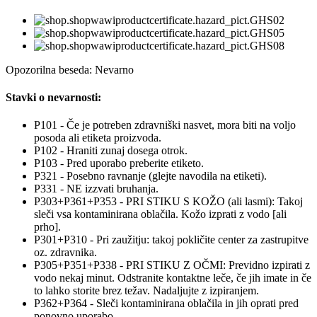
Opozorilna beseda: Nevarno
Stavki o nevarnosti:
P101 - Če je potreben zdravniški nasvet, mora biti na voljo
posoda ali etiketa proizvoda.
P102 - Hraniti zunaj dosega otrok.
P103 - Pred uporabo preberite etiketo.
P321 - Posebno ravnanje (glejte navodila na etiketi).
P331 - NE izzvati bruhanja.
P303+P361+P353 - PRI STIKU S KOŽO (ali lasmi): Takoj
sleči vsa kontaminirana oblačila. Kožo izprati z vodo [ali
prho].
P301+P310 - Pri zaužitju: takoj pokličite center za zastrupitve
oz. zdravnika.
P305+P351+P338 - PRI STIKU Z OČMI: Previdno izpirati z
vodo nekaj minut. Odstranite kontaktne leče, če jih imate in če
to lahko storite brez težav. Nadaljujte z izpiranjem.
P362+P364 - Sleči kontaminirana oblačila in jih oprati pred
ponovno uporabo.