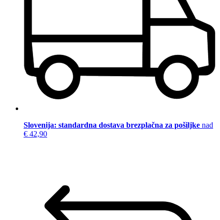
Slovenija: standardna dostava brezplačna za pošiljke
nad
€ 42,90