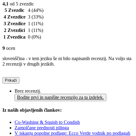
4,1
od 5 zvezdic
5 Zvezdic
4
(44%)
4 Zvezdice
3
(33%)
3 Zvezdice
1
(11%)
2 Zvezdici
1
(11%)
1 Zvezdica
0
(0%)
9
ocen
slovenščina - v tem jeziku še ni bilo napisanih recenzij. Na voljo sta
2 recenziji v drugih jezikih.
Prikaži
Brez recenzij.
Bodite prvi in napišite recenzijo za ta izdelek.
Iz naših objavljenih člankov:
Co-Washing & Squish to Condish
Zamolčane prednosti pilinga
V iskanju popolne podlage: Ecco Verde vodnik po podlagah