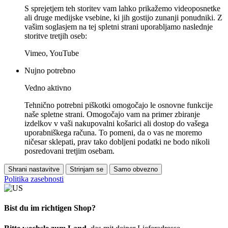
S sprejetjem teh storitev vam lahko prikažemo videoposnetke
ali druge medijske vsebine, ki jih gostijo zunanji ponudniki. Z
vašim soglasjem na tej spletni strani uporabljamo naslednje
storitve tretjih oseb:
Vimeo, YouTube
Nujno potrebno
Vedno aktivno
Tehnično potrebni piškotki omogočajo le osnovne funkcije
naše spletne strani. Omogočajo vam na primer zbiranje
izdelkov v vaši nakupovalni košarici ali dostop do vašega
uporabniškega računa. To pomeni, da o vas ne moremo
ničesar sklepati, prav tako dobljeni podatki ne bodo nikoli
posredovani tretjim osebam.
Shrani nastavitve
Strinjam se
Samo obvezno
Politika zasebnosti
Bist du im richtigen Shop?