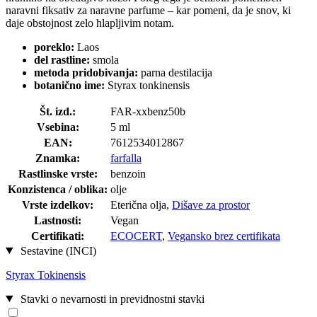
naravni fiksativ za naravne parfume – kar pomeni, da je snov, ki
daje obstojnost zelo hlapljivim notam.
poreklo:
Laos
del rastline:
smola
metoda pridobivanja:
parna destilacija
botanično ime:
Styrax tonkinensis
Št. izd.:
FAR-xxbenz50b
Vsebina:
5 ml
EAN:
7612534012867
Znamka:
farfalla
Rastlinske vrste:
benzoin
Konzistenca / oblika:
olje
Vrste izdelkov:
Eterična olja,
Dišave za prostor
Lastnosti:
Vegan
Certifikati:
ECOCERT
,
Vegansko brez certifikata
Sestavine (INCI)
Styrax Tokinensis
Stavki o nevarnosti in previdnostni stavki