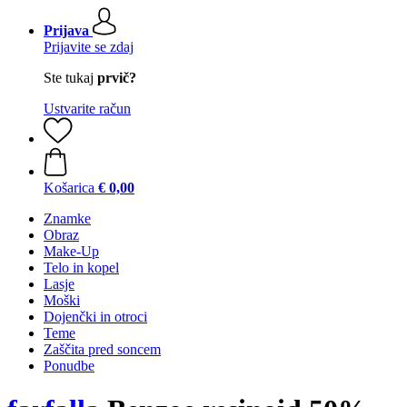
Prijava
Prijavite se zdaj
Ste tukaj
prvič?
Ustvarite račun
Košarica
€ 0,00
Znamke
Obraz
Make-Up
Telo in kopel
Lasje
Moški
Dojenčki in otroci
Teme
Zaščita pred soncem
Ponudbe