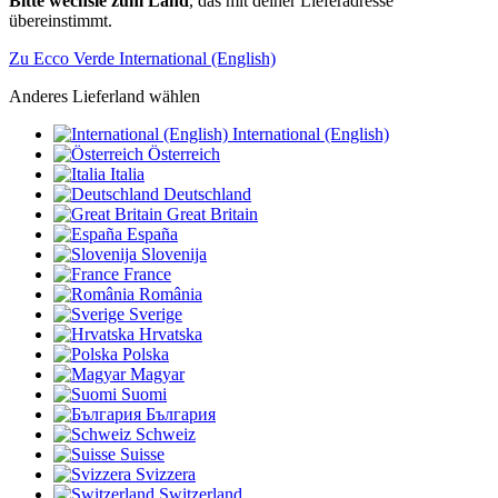
Bitte wechsle zum Land
, das mit deiner Lieferadresse
übereinstimmt.
Zu Ecco Verde International (English)
Anderes Lieferland wählen
International (English)
Österreich
Italia
Deutschland
Great Britain
España
Slovenija
France
România
Sverige
Hrvatska
Polska
Magyar
Suomi
България
Schweiz
Suisse
Svizzera
Switzerland