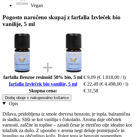
Vegan
Pogosto naročeno skupaj z farfalla Izvleček bio
vanilije, 5 ml
farfalla Benzoe resinoid 50% bio, 5 ml
€ 9,09
(€ 1.818,00 / l)
farfalla Izvleček bio vanilije, 5 ml
€ 22,49
(€ 4.498,00 / l)
Skupna cena:
€ 31,58
Dodaj oboje v nakupovalno košarico
Opis
Dišava, pridobljena iz smole drevesa benzoin, je topla, balzamična
in sladka. Sliši se kot vanilija s čokolado. Aroma daje občutek
varnosti, zaščite in topline – zaradi česar je eterično olje idealno kot
tolažnik za dušo. Z uporabo v aroma negi deluje pomirjujoče in
hranilno na občutljivo kožo. Poleg tega je benzoin pomemben