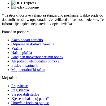
* Ti stroški dostave veljajo za standardno pošiljanje. Lahko pride do
dodatnih stroškov, npr. zaradi teže, velikosti ali lastnosti izdelkov. Te
informacije najdete neposredno v opisu izdelka.
Pomoč in podpora
Kako oddati naročilo
Odprema in dostava naročila
Vračila
Načini plačila
Akcije in unovčitev darilnih bonov
Ali potrebujete dodatno pomoč?
Poslovni partnerji
Moj uporabniški račun
Moj račun
Prijavite se
Registracija
Ste pozabili geslo?
Kje se nahaja moj paket?
Unovčite kodo za popust