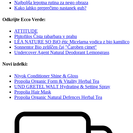
Najboljša lepotna rutina za nego obraza
Kako lahko preprečimo nastanek gub?
Odkrijte Ecco Verde:
ATTITUDE
Phitofilos Čista rabarbara v prahu
LÉA NATURE SO BiO étic Micelarna vodica z bio kamilico
Sonnentor Bio zeliščen čaj "Čaroben cimet"
Undercover Agent Natural Deodorant Lemongrass
Novi izdelki:
Niyok Conditioner Shine & Gloss
Propolia Organic Form & Vitality Herbal Tea
UND GRETEL WALT Hydrating & Setting Spray
Propolia Hair Mask
Propolia Organic Natural Defences Herbal Tea