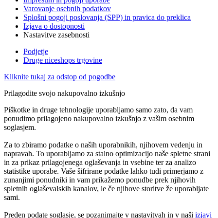
Varovanje osebnih podatkov
Splošni pogoji poslovanja (SPP) in pravica do preklica
Izjava o dostopnosti
Nastavitve zasebnosti
Podjetje
Druge niceshops trgovine
Kliknite tukaj za odstop od pogodbe
Prilagodite svojo nakupovalno izkušnjo
Piškotke in druge tehnologije uporabljamo samo zato, da vam
ponudimo prilagojeno nakupovalno izkušnjo z vašim osebnim
soglasjem.
Za to zbiramo podatke o naših uporabnikih, njihovem vedenju in
napravah. To uporabljamo za stalno optimizacijo naše spletne strani
in za prikaz prilagojenega oglaševanja in vsebine ter za analizo
statistike uporabe. Vaše šifrirane podatke lahko tudi primerjamo z
zunanjimi ponudniki in vam prikažemo ponudbe prek njihovih
spletnih oglaševalskih kanalov, le če njihove storitve že uporabljate
sami.
Preden podate soglasje, se pozanimajte v nastavitvah in v naši
izjavi