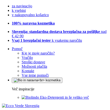
za navigacijo
k vsebini
v nakupovalno košarico
100% naravna kozmetika
Slovenija: standardna dostava brezplačna za pošiljke
nad
€ 42,90
Vsaj 1 brezplačni tester
k vsakemu naročilu
Pomoč
Kje je moje naročilo?
Vračilo
Stroški dostave
Možnosti plačila
Kontakt
Vse teme pomoči
Več inspiracije
Eko-Detergenti in še veliko več