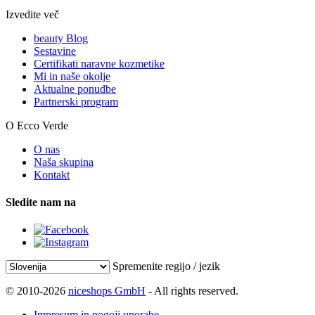
Izvedite več
beauty Blog
Sestavine
Certifikati naravne kozmetike
Mi in naše okolje
Aktualne ponudbe
Partnerski program
O Ecco Verde
O nas
Naša skupina
Kontakt
Sledite nam na
Spremenite regijo / jezik
© 2010-2026
niceshops GmbH
- All rights reserved.
Impresum in pogoji uporabe