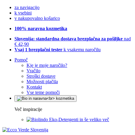
za navigacijo
k vsebini
v nakupovalno košarico
100% naravna kozmetika
Slovenija: standardna dostava brezplačna za pošiljke
nad
€ 42,90
Vsaj 1 brezplačni tester
k vsakemu naročilu
Pomoč
Kje je moje naročilo?
Vračilo
Stroški dostave
Možnosti plačila
Kontakt
Vse teme pomoči
Več inspiracije
Eko-Detergenti in še veliko več