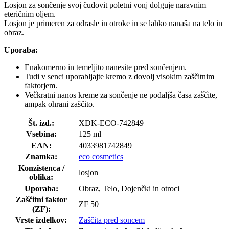
Losjon za sončenje svoj čudovit poletni vonj dolguje naravnim
eteričnim oljem.
Losjon je primeren za odrasle in otroke in se lahko nanaša na telo in
obraz.
Uporaba:
Enakomerno in temeljito nanesite pred sončenjem.
Tudi v senci uporabljajte kremo z dovolj visokim zaščitnim
faktorjem.
Večkratni nanos kreme za sončenje ne podaljša časa zaščite,
ampak ohrani zaščito.
Št. izd.:
XDK-ECO-742849
Vsebina:
125 ml
EAN:
4033981742849
Znamka:
eco cosmetics
Konzistenca /
losjon
oblika:
Uporaba:
Obraz, Telo, Dojenčki in otroci
Zaščitni faktor
ZF 50
(ZF):
Vrste izdelkov:
Zaščita pred soncem