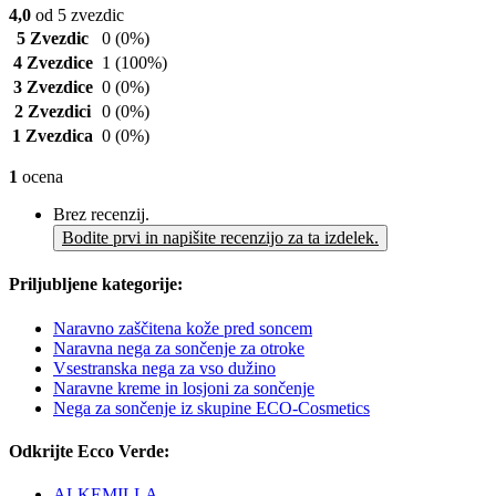
4,0
od 5 zvezdic
5 Zvezdic
0
(0%)
4 Zvezdice
1
(100%)
3 Zvezdice
0
(0%)
2 Zvezdici
0
(0%)
1 Zvezdica
0
(0%)
1
ocena
Brez recenzij.
Bodite prvi in napišite recenzijo za ta izdelek.
Priljubljene kategorije:
Naravno zaščitena kože pred soncem
Naravna nega za sončenje za otroke
Vsestranska nega za vso dužino
Naravne kreme in losjoni za sončenje
Nega za sončenje iz skupine ECO-Cosmetics
Odkrijte Ecco Verde:
ALKEMILLA