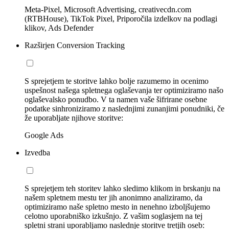
Meta-Pixel, Microsoft Advertising, creativecdn.com
(RTBHouse), TikTok Pixel, Priporočila izdelkov na podlagi
klikov, Ads Defender
Razširjen Conversion Tracking
S sprejetjem te storitve lahko bolje razumemo in ocenimo
uspešnost našega spletnega oglaševanja ter optimiziramo našo
oglaševalsko ponudbo. V ta namen vaše šifrirane osebne
podatke sinhroniziramo z naslednjimi zunanjimi ponudniki, če
že uporabljate njihove storitve:
Google Ads
Izvedba
S sprejetjem teh storitev lahko sledimo klikom in brskanju na
našem spletnem mestu ter jih anonimno analiziramo, da
optimiziramo naše spletno mesto in nenehno izboljšujemo
celotno uporabniško izkušnjo. Z vašim soglasjem na tej
spletni strani uporabljamo naslednje storitve tretjih oseb: