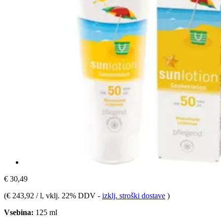
€ 30,49
(
€ 243,92 / l
, vklj. 22% DDV
-
izklj. stroški dostave
)
Vsebina:
125 ml