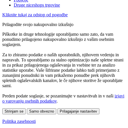
Druge niceshops trgovine
Kliknite tukaj za odstop od pogodbe
Prilagodite svojo nakupovalno izkušnjo
Piškotke in druge tehnologije uporabljamo samo zato, da vam
ponudimo prilagojeno nakupovalno izkušnjo z vašim osebnim
soglasjem.
Za to zbiramo podatke o naših uporabnikih, njihovem vedenju in
napravah. To uporabljamo za stalno optimizacijo naše spletne strani
in za prikaz prilagojenega oglaševanja in vsebine ter za analizo
statistike uporabe. Vaše šifrirane podatke lahko tudi primerjamo z
zunanjimi ponudniki in vam prikažemo ponudbe prek njihovih
spletnih oglaševalskih kanalov, le če njihove storitve že uporabljate
sami.
Preden podate soglasje, se pozanimajte v nastavitvah in v naši
izjavi
o varovanju osebnih podatkov
.
Strinjam se
Samo obvezno
Prilagajanje nastavitev
Politika zasebnosti