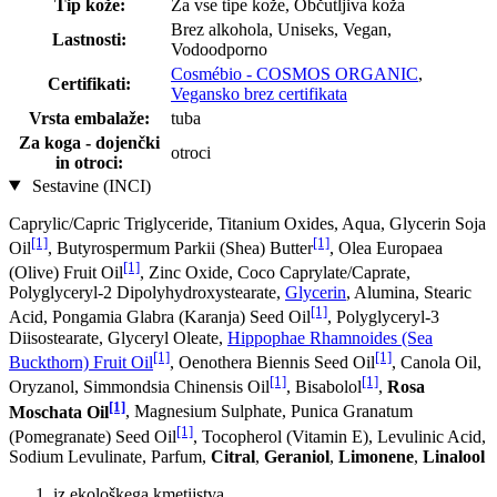
Tip kože:
Za vse tipe kože, Občutljiva koža
Brez alkohola, Uniseks, Vegan,
Lastnosti:
Vodoodporno
Cosmébio - COSMOS ORGANIC
,
Certifikati:
Vegansko brez certifikata
Vrsta embalaže:
tuba
Za koga - dojenčki
otroci
in otroci:
Sestavine (INCI)
Caprylic/Capric Triglyceride, Titanium Oxides, Aqua, Glycerin Soja
[1]
[1]
Oil
, Butyrospermum Parkii (Shea) Butter
, Olea Europaea
[1]
(Olive) Fruit Oil
, Zinc Oxide, Coco Caprylate/Caprate,
Polyglyceryl-2 Dipolyhydroxystearate,
Glycerin
, Alumina, Stearic
[1]
Acid, Pongamia Glabra (Karanja) Seed Oil
, Polyglyceryl-3
Diisostearate, Glyceryl Oleate,
Hippophae Rhamnoides (Sea
[1]
[1]
Buckthorn) Fruit Oil
, Oenothera Biennis Seed Oil
, Canola Oil,
[1]
[1]
Oryzanol, Simmondsia Chinensis Oil
, Bisabolol
,
Rosa
[1]
Moschata Oil
, Magnesium Sulphate, Punica Granatum
[1]
(Pomegranate) Seed Oil
, Tocopherol (Vitamin E), Levulinic Acid,
Sodium Levulinate, Parfum,
Citral
,
Geraniol
,
Limonene
,
Linalool
iz ekološkega kmetijstva