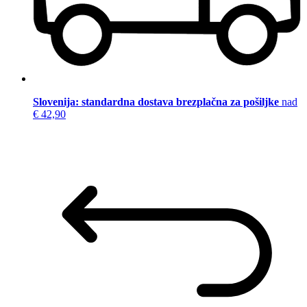
Slovenija: standardna dostava brezplačna za pošiljke
nad
€ 42,90