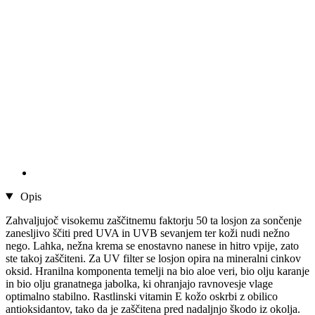
Opis
Zahvaljujoč visokemu zaščitnemu faktorju 50 ta losjon za sončenje
zanesljivo ščiti pred UVA in UVB sevanjem ter koži nudi nežno
nego. Lahka, nežna krema se enostavno nanese in hitro vpije, zato
ste takoj zaščiteni. Za UV filter se losjon opira na mineralni cinkov
oksid. Hranilna komponenta temelji na bio aloe veri, bio olju karanje
in bio olju granatnega jabolka, ki ohranjajo ravnovesje vlage
optimalno stabilno. Rastlinski vitamin E kožo oskrbi z obilico
antioksidantov, tako da je zaščitena pred nadaljnjo škodo iz okolja.