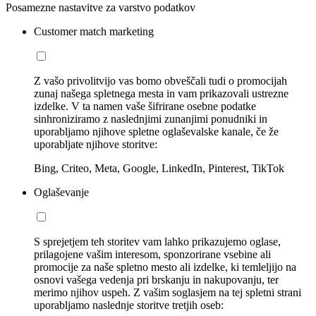
Posamezne nastavitve za varstvo podatkov
Customer match marketing
Z vašo privolitvijo vas bomo obveščali tudi o promocijah
zunaj našega spletnega mesta in vam prikazovali ustrezne
izdelke. V ta namen vaše šifrirane osebne podatke
sinhroniziramo z naslednjimi zunanjimi ponudniki in
uporabljamo njihove spletne oglaševalske kanale, če že
uporabljate njihove storitve:
Bing, Criteo, Meta, Google, LinkedIn, Pinterest, TikTok
Oglaševanje
S sprejetjem teh storitev vam lahko prikazujemo oglase,
prilagojene vašim interesom, sponzorirane vsebine ali
promocije za naše spletno mesto ali izdelke, ki temleljijo na
osnovi vašega vedenja pri brskanju in nakupovanju, ter
merimo njihov uspeh. Z vašim soglasjem na tej spletni strani
uporabljamo naslednje storitve tretjih oseb: