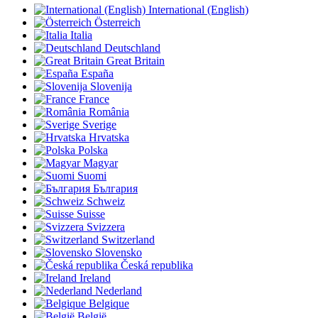
International (English)
Österreich
Italia
Deutschland
Great Britain
España
Slovenija
France
România
Sverige
Hrvatska
Polska
Magyar
Suomi
България
Schweiz
Suisse
Svizzera
Switzerland
Slovensko
Česká republika
Ireland
Nederland
Belgique
België