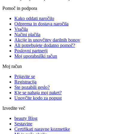
Pomoč in podpora
Kako oddati naročilo
Odprema in dostava naročila
Vračila
Načini plačila
Akcije in unovčitev darilnih bonov
Ali potrebujete dodatno pomoč?
Poslovni partnerji
Moj uporabniški račun
Moj račun
Prijavite se
Registracija
Ste pozabili geslo?
Kje se nahaja moj paket?
Unovčite kodo za popust
Izvedite več
beauty Blog
Sestavine
Certifikati naravne kozmetike