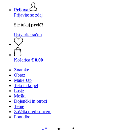
Prijava
Prijavite se zdaj
Ste tukaj
prvič?
Ustvarite račun
Košarica
€ 0,00
Znamke
Obraz
Make-Up
Telo in kopel
Lasje
Moški
Dojenčki in otroci
Teme
Zaščita pred soncem
Ponudbe