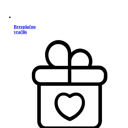
Brezplačno
vračilo