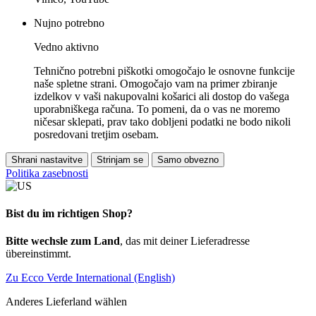
Nujno potrebno
Vedno aktivno
Tehnično potrebni piškotki omogočajo le osnovne funkcije
naše spletne strani. Omogočajo vam na primer zbiranje
izdelkov v vaši nakupovalni košarici ali dostop do vašega
uporabniškega računa. To pomeni, da o vas ne moremo
ničesar sklepati, prav tako dobljeni podatki ne bodo nikoli
posredovani tretjim osebam.
Shrani nastavitve
Strinjam se
Samo obvezno
Politika zasebnosti
Bist du im richtigen Shop?
Bitte wechsle zum Land
, das mit deiner Lieferadresse
übereinstimmt.
Zu Ecco Verde International (English)
Anderes Lieferland wählen