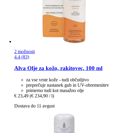
2 možnosti
4.4 (83)
Alva
Olje za kožo, rakitovec, 100 ml
za vse vrste kože - tudi občutljivo
preprečuje nastanek gub in UV-obremenitev
primerno tudi kot masažno olje
€ 23,49
(€ 234,90 / l)
Dostava do 11 avgust