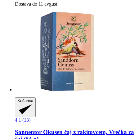
Dostava do 11 avgust
Košarica
4.1 (13)
Sonnentor
Okusen čaj z rakitovcem, Vrečka za
čaj (54 g)