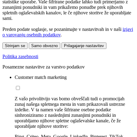
statistike uporabe. Vaše šifrirane podatke lahko tudi primerjamo z
zunanjimi ponudniki in vam prikažemo ponudbe prek njihovih
spletnih oglaševalskih kanalov, le če njihove storitve že uporabljate
sami.
Preden podate soglasje, se pozanimajte v nastavitvah in v naši
izjavi
o varovanju osebnih podatkov
.
Strinjam se
Samo obvezno
Prilagajanje nastavitev
Politika zasebnosti
Posamezne nastavitve za varstvo podatkov
Customer match marketing
Z vašo privolitvijo vas bomo obveščali tudi o promocijah
zunaj našega spletnega mesta in vam prikazovali ustrezne
izdelke. V ta namen vaše šifrirane osebne podatke
sinhroniziramo z naslednjimi zunanjimi ponudniki in
uporabljamo njihove spletne oglaševalske kanale, če že
uporabljate njihove storitve:
Bing, Criteo, Meta, Google, LinkedIn, Pinterest, TikTok