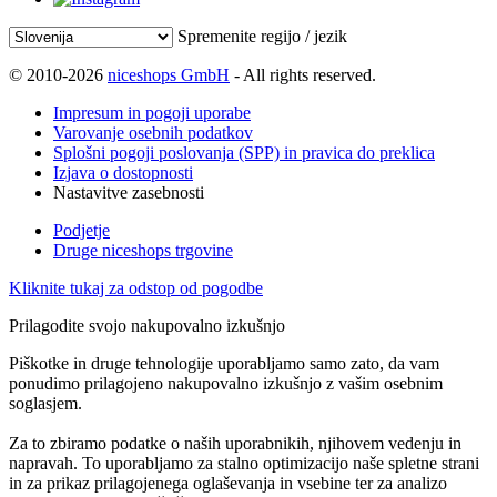
Spremenite regijo / jezik
© 2010-2026
niceshops GmbH
- All rights reserved.
Impresum in pogoji uporabe
Varovanje osebnih podatkov
Splošni pogoji poslovanja (SPP) in pravica do preklica
Izjava o dostopnosti
Nastavitve zasebnosti
Podjetje
Druge niceshops trgovine
Kliknite tukaj za odstop od pogodbe
Prilagodite svojo nakupovalno izkušnjo
Piškotke in druge tehnologije uporabljamo samo zato, da vam
ponudimo prilagojeno nakupovalno izkušnjo z vašim osebnim
soglasjem.
Za to zbiramo podatke o naših uporabnikih, njihovem vedenju in
napravah. To uporabljamo za stalno optimizacijo naše spletne strani
in za prikaz prilagojenega oglaševanja in vsebine ter za analizo