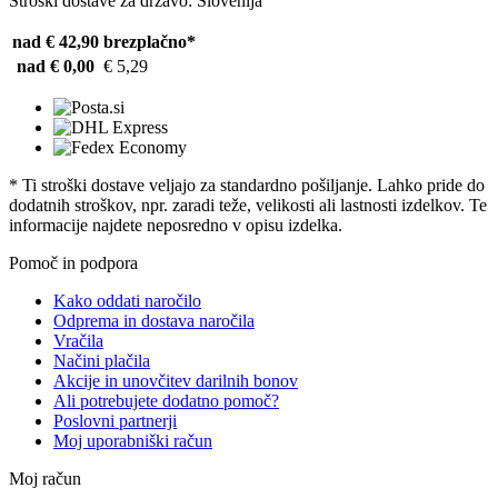
Stroški dostave za državo: Slovenija
nad € 42,90
brezplačno*
nad € 0,00
€ 5,29
* Ti stroški dostave veljajo za standardno pošiljanje. Lahko pride do
dodatnih stroškov, npr. zaradi teže, velikosti ali lastnosti izdelkov. Te
informacije najdete neposredno v opisu izdelka.
Pomoč in podpora
Kako oddati naročilo
Odprema in dostava naročila
Vračila
Načini plačila
Akcije in unovčitev darilnih bonov
Ali potrebujete dodatno pomoč?
Poslovni partnerji
Moj uporabniški račun
Moj račun