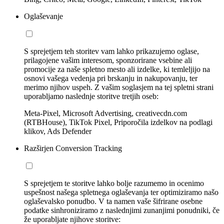
Oglaševanje
S sprejetjem teh storitev vam lahko prikazujemo oglase,
prilagojene vašim interesom, sponzorirane vsebine ali
promocije za naše spletno mesto ali izdelke, ki temleljijo na
osnovi vašega vedenja pri brskanju in nakupovanju, ter
merimo njihov uspeh. Z vašim soglasjem na tej spletni strani
uporabljamo naslednje storitve tretjih oseb:
Meta-Pixel, Microsoft Advertising, creativecdn.com
(RTBHouse), TikTok Pixel, Priporočila izdelkov na podlagi
klikov, Ads Defender
Razširjen Conversion Tracking
S sprejetjem te storitve lahko bolje razumemo in ocenimo
uspešnost našega spletnega oglaševanja ter optimiziramo našo
oglaševalsko ponudbo. V ta namen vaše šifrirane osebne
podatke sinhroniziramo z naslednjimi zunanjimi ponudniki, če
že uporabljate njihove storitve: