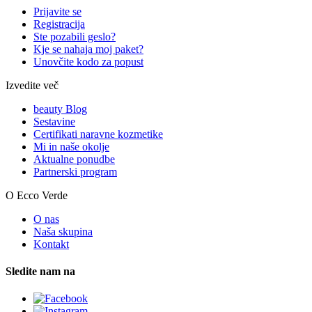
Prijavite se
Registracija
Ste pozabili geslo?
Kje se nahaja moj paket?
Unovčite kodo za popust
Izvedite več
beauty Blog
Sestavine
Certifikati naravne kozmetike
Mi in naše okolje
Aktualne ponudbe
Partnerski program
O Ecco Verde
O nas
Naša skupina
Kontakt
Sledite nam na