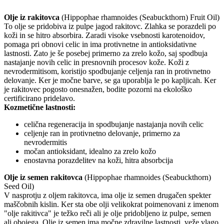
Olje iz rakitovca
(Hippophae rhamnoides (Seabuckthorn) Fruit Oil)
To olje se pridobiva iz pulpe jagod rakitovc. Zlahka se porazdeli po
koži in se hitro absorbira. Zaradi visoke vsebnosti karotenoidov,
pomaga pri obnovi celic in ima protivnetne in antioksidativne
lastnosti. Zato je še posebej primerno za zrelo kožo, saj spodbuja
nastajanje novih celic in presnovnih procesov kože. Koži z
nevrodermitisom, koristijo spodbujanje celjenja ran in protivnetno
delovanje. Ker je močne barve, se ga uporablja le po kapljicah. Ker
je rakitovec pogosto onesnažen, bodite pozorni na ekološko
certificirano pridelavo.
Kozmetične lastnosti:
celična regeneracija in spodbujanje nastajanja novih celic
celjenje ran in protivnetno delovanje, primerno za
nevrodermitis
močan antioksidant, idealno za zrelo kožo
enostavna porazdelitev na koži, hitra absorbcija
Olje iz semen rakitovca
(Hippophae rhamnoides (Seabuckthorn)
Seed Oil)
V nasprotju z oljem rakitovca, ima olje iz semen drugačen spekter
maščobnih kislin. Ker sta obe olji velikokrat poimenovani z imenom
"olje rakitivca" je težko reči ali je olje pridobljeno iz pulpe, semen
ali obojega. Olje iz semen ima močne zdravilne lastnosti, veže vlago