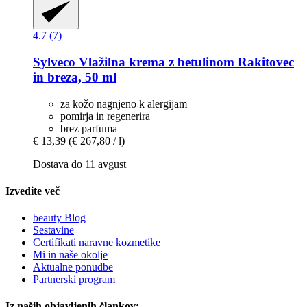
4.7 (7)
Sylveco
Vlažilna krema z betulinom Rakitovec
in breza, 50 ml
za kožo nagnjeno k alergijam
pomirja in regenerira
brez parfuma
€ 13,39
(€ 267,80 / l)
Dostava do 11 avgust
Izvedite več
beauty Blog
Sestavine
Certifikati naravne kozmetike
Mi in naše okolje
Aktualne ponudbe
Partnerski program
Iz naših objavljenih člankov: