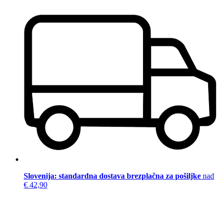
Slovenija: standardna dostava brezplačna za pošiljke
nad
€ 42,90