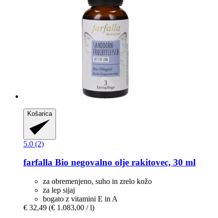
Košarica
5.0 (2)
farfalla
Bio negovalno olje rakitovec, 30 ml
za obremenjeno, suho in zrelo kožo
za lep sijaj
bogato z vitamini E in A
€ 32,49
(€ 1.083,00 / l)