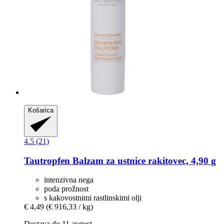
Košarica
4.5 (21)
Tautropfen
Balzam za ustnice rakitovec, 4,90 g
intenzivna nega
poda prožnost
s kakovostnimi rastlinskimi olji
€ 4,49
(€ 916,33 / kg)
Dostava do 11 avgust