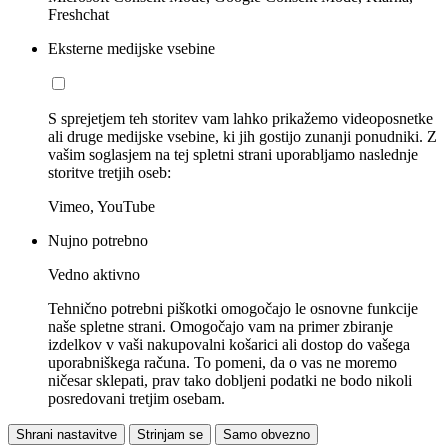
Freshchat
Eksterne medijske vsebine
S sprejetjem teh storitev vam lahko prikažemo videoposnetke
ali druge medijske vsebine, ki jih gostijo zunanji ponudniki. Z
vašim soglasjem na tej spletni strani uporabljamo naslednje
storitve tretjih oseb:
Vimeo, YouTube
Nujno potrebno
Vedno aktivno
Tehnično potrebni piškotki omogočajo le osnovne funkcije
naše spletne strani. Omogočajo vam na primer zbiranje
izdelkov v vaši nakupovalni košarici ali dostop do vašega
uporabniškega računa. To pomeni, da o vas ne moremo
ničesar sklepati, prav tako dobljeni podatki ne bodo nikoli
posredovani tretjim osebam.
Shrani nastavitve
Strinjam se
Samo obvezno