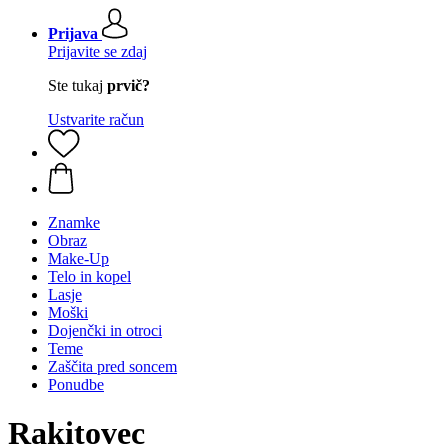
Prijava
Prijavite se zdaj
Ste tukaj
prvič?
Ustvarite račun
Znamke
Obraz
Make-Up
Telo in kopel
Lasje
Moški
Dojenčki in otroci
Teme
Zaščita pred soncem
Ponudbe
Rakitovec