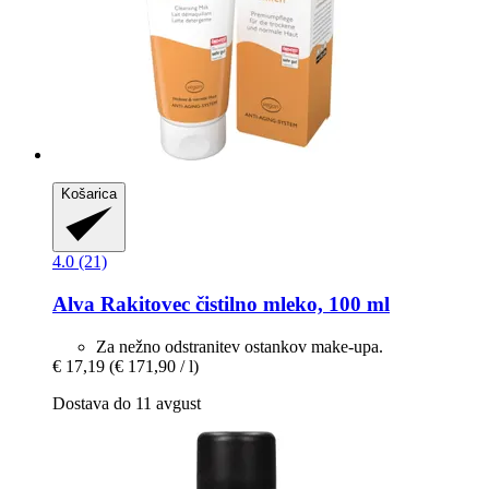
Košarica
4.0 (21)
Alva
Rakitovec čistilno mleko, 100 ml
Za nežno odstranitev ostankov make-upa.
€ 17,19
(€ 171,90 / l)
Dostava do 11 avgust