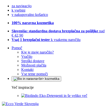
za navigacijo
k vsebini
v nakupovalno košarico
100% naravna kozmetika
Slovenija: standardna dostava brezplačna za pošiljke
nad
€ 42,90
Vsaj 1 brezplačni tester
k vsakemu naročilu
Pomoč
Kje je moje naročilo?
Vračilo
Stroški dostave
Možnosti plačila
Kontakt
Vse teme pomoči
Več inspiracije
Eko-Detergenti in še veliko več