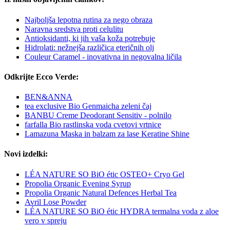
Najboljša lepotna rutina za nego obraza
Naravna sredstva proti celulitu
Antioksidanti, ki jih vaša koža potrebuje
Hidrolati: nežnejša različica eteričnih olj
Couleur Caramel - inovativna in negovalna ličila
Odkrijte Ecco Verde:
BEN&ANNA
tea exclusive Bio Genmaicha zeleni čaj
BANBU Creme Deodorant Sensitiv - polnilo
farfalla Bio rastlinska voda cvetovi vrtnice
Lamazuna Maska in balzam za lase Keratine Shine
Novi izdelki:
LÉA NATURE SO BiO étic OSTEO+ Cryo Gel
Propolia Organic Evening Syrup
Propolia Organic Natural Defences Herbal Tea
Avril Lose Powder
LÉA NATURE SO BiO étic HYDRA termalna voda z aloe
vero v spreju