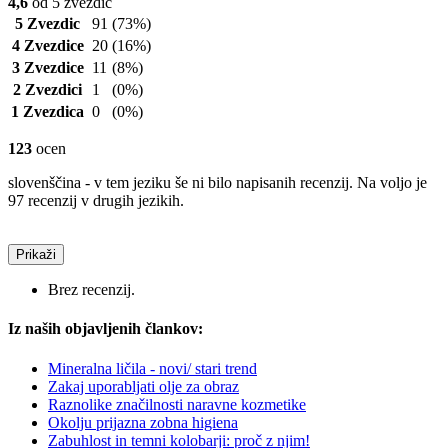
4,6
od 5 zvezdic
5 Zvezdic
91
(73%)
4 Zvezdice
20
(16%)
3 Zvezdice
11
(8%)
2 Zvezdici
1
(0%)
1 Zvezdica
0
(0%)
123
ocen
slovenščina - v tem jeziku še ni bilo napisanih recenzij. Na voljo je
97 recenzij v drugih jezikih.
Prikaži
Brez recenzij.
Iz naših objavljenih člankov:
Mineralna ličila - novi/ stari trend
Zakaj uporabljati olje za obraz
Raznolike značilnosti naravne kozmetike
Okolju prijazna zobna higiena
Zabuhlost in temni kolobarji: proč z njim!