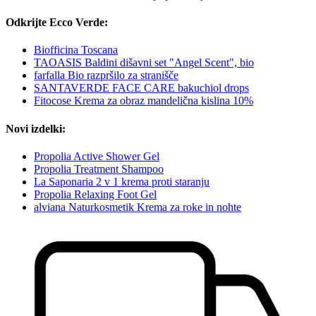
Odkrijte Ecco Verde:
Biofficina Toscana
TAOASIS Baldini dišavni set "Angel Scent", bio
farfalla Bio razpršilo za stranišče
SANTAVERDE FACE CARE bakuchiol drops
Fitocose Krema za obraz mandelična kislina 10%
Novi izdelki:
Propolia Active Shower Gel
Propolia Treatment Shampoo
La Saponaria 2 v 1 krema proti staranju
Propolia Relaxing Foot Gel
alviana Naturkosmetik Krema za roke in nohte