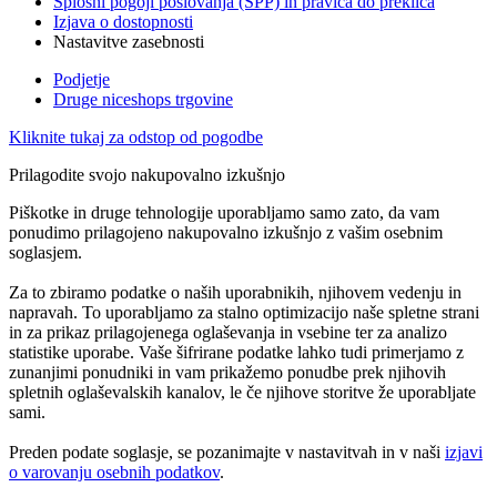
Splošni pogoji poslovanja (SPP) in pravica do preklica
Izjava o dostopnosti
Nastavitve zasebnosti
Podjetje
Druge niceshops trgovine
Kliknite tukaj za odstop od pogodbe
Prilagodite svojo nakupovalno izkušnjo
Piškotke in druge tehnologije uporabljamo samo zato, da vam
ponudimo prilagojeno nakupovalno izkušnjo z vašim osebnim
soglasjem.
Za to zbiramo podatke o naših uporabnikih, njihovem vedenju in
napravah. To uporabljamo za stalno optimizacijo naše spletne strani
in za prikaz prilagojenega oglaševanja in vsebine ter za analizo
statistike uporabe. Vaše šifrirane podatke lahko tudi primerjamo z
zunanjimi ponudniki in vam prikažemo ponudbe prek njihovih
spletnih oglaševalskih kanalov, le če njihove storitve že uporabljate
sami.
Preden podate soglasje, se pozanimajte v nastavitvah in v naši
izjavi
o varovanju osebnih podatkov
.