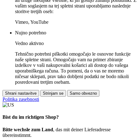
ali druge medijske vsebine, ki jih gostijo zunanji ponudniki. Z
vašim soglasjem na tej spletni strani uporabljamo naslednje
storitve tretjih oseb:
Vimeo, YouTube
Nujno potrebno
Vedno aktivno
Tehnično potrebni piškotki omogočajo le osnovne funkcije
naše spletne strani. Omogočajo vam na primer zbiranje
izdelkov v vaši nakupovalni košarici ali dostop do vašega
uporabniškega računa. To pomeni, da o vas ne moremo
ničesar sklepati, prav tako dobljeni podatki ne bodo nikoli
posredovani tretjim osebam.
Shrani nastavitve
Strinjam se
Samo obvezno
Politika zasebnosti
Bist du im richtigen Shop?
Bitte wechsle zum Land
, das mit deiner Lieferadresse
übereinstimmt.