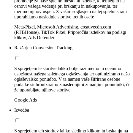
promocije za naše spletno mesto ali izdelke, ki temleljijo na
osnovi vašega vedenja pri brskanju in nakupovanju, ter
merimo njihov uspeh. Z vašim soglasjem na tej spletni strani
uporabljamo naslednje storitve tretjih oseb:
Meta-Pixel, Microsoft Advertising, creativecdn.com
(RTBHouse), TikTok Pixel, Priporočila izdelkov na podlagi
klikov, Ads Defender
Razširjen Conversion Tracking
S sprejetjem te storitve lahko bolje razumemo in ocenimo
uspešnost našega spletnega oglaševanja ter optimiziramo našo
oglaševalsko ponudbo. V ta namen vaše šifrirane osebne
podatke sinhroniziramo z naslednjimi zunanjimi ponudniki, če
že uporabljate njihove storitve:
Google Ads
Izvedba
S sprejetjem teh storitev lahko sledimo klikom in brskanju na