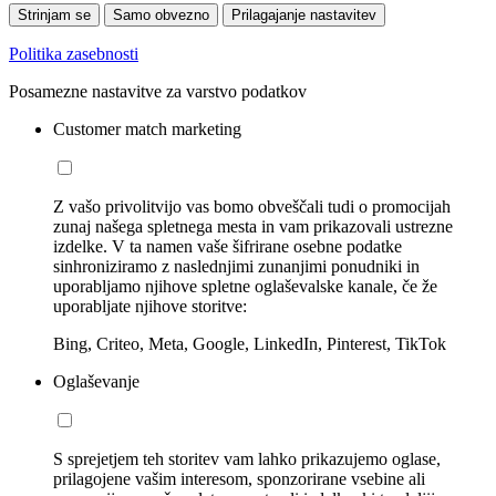
Strinjam se
Samo obvezno
Prilagajanje nastavitev
Politika zasebnosti
Posamezne nastavitve za varstvo podatkov
Customer match marketing
Z vašo privolitvijo vas bomo obveščali tudi o promocijah
zunaj našega spletnega mesta in vam prikazovali ustrezne
izdelke. V ta namen vaše šifrirane osebne podatke
sinhroniziramo z naslednjimi zunanjimi ponudniki in
uporabljamo njihove spletne oglaševalske kanale, če že
uporabljate njihove storitve:
Bing, Criteo, Meta, Google, LinkedIn, Pinterest, TikTok
Oglaševanje
S sprejetjem teh storitev vam lahko prikazujemo oglase,
prilagojene vašim interesom, sponzorirane vsebine ali