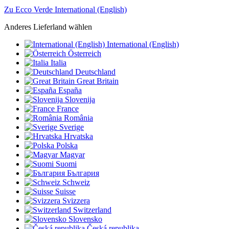
Zu Ecco Verde International (English)
Anderes Lieferland wählen
International (English)
Österreich
Italia
Deutschland
Great Britain
España
Slovenija
France
România
Sverige
Hrvatska
Polska
Magyar
Suomi
България
Schweiz
Suisse
Svizzera
Switzerland
Slovensko
Česká republika