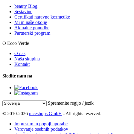
beauty Blog
Sestavine
Certifikati naravne kozmetike
Mi in naše okolje
Aktualne ponudbe
Partnerski program
O Ecco Verde
O nas
Naša skupina
Kontakt
Sledite nam na
Spremenite regijo / jezik
© 2010-2026
niceshops GmbH
- All rights reserved.
Impresum in pogoji uporabe
Varovanje osebnih podatkov