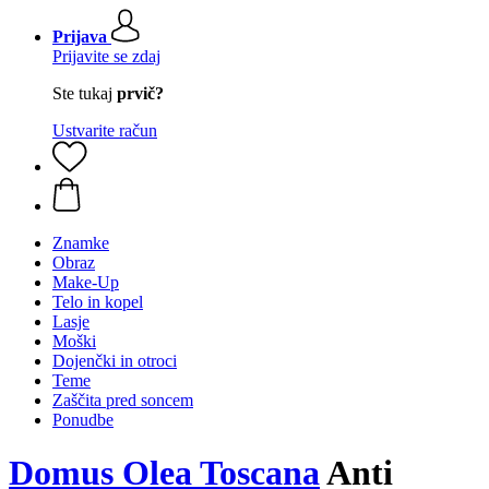
Prijava
Prijavite se zdaj
Ste tukaj
prvič?
Ustvarite račun
Znamke
Obraz
Make-Up
Telo in kopel
Lasje
Moški
Dojenčki in otroci
Teme
Zaščita pred soncem
Ponudbe
Domus Olea Toscana
Anti