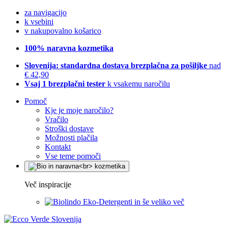
za navigacijo
k vsebini
v nakupovalno košarico
100% naravna kozmetika
Slovenija: standardna dostava brezplačna za pošiljke
nad
€ 42,90
Vsaj 1 brezplačni tester
k vsakemu naročilu
Pomoč
Kje je moje naročilo?
Vračilo
Stroški dostave
Možnosti plačila
Kontakt
Vse teme pomoči
Več inspiracije
Eko-Detergenti in še veliko več