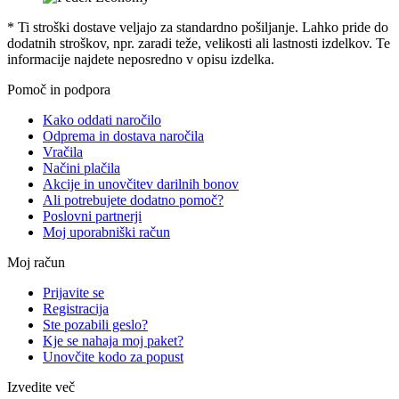
* Ti stroški dostave veljajo za standardno pošiljanje. Lahko pride do
dodatnih stroškov, npr. zaradi teže, velikosti ali lastnosti izdelkov. Te
informacije najdete neposredno v opisu izdelka.
Pomoč in podpora
Kako oddati naročilo
Odprema in dostava naročila
Vračila
Načini plačila
Akcije in unovčitev darilnih bonov
Ali potrebujete dodatno pomoč?
Poslovni partnerji
Moj uporabniški račun
Moj račun
Prijavite se
Registracija
Ste pozabili geslo?
Kje se nahaja moj paket?
Unovčite kodo za popust
Izvedite več