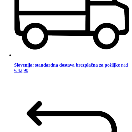
Slovenija: standardna dostava brezplačna za pošiljke
nad
€ 42,90