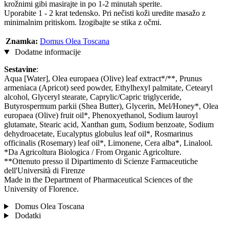
krožnimi gibi masirajte in po 1-2 minutah sperite.
Uporabite 1 - 2 krat tedensko. Pri nečisti koži uredite masažo z
minimalnim pritiskom. Izogibajte se stika z očmi.
Znamka:
Domus Olea Toscana
Dodatne informacije
Sestavine
:
Aqua [Water], Olea europaea (Olive) leaf extract*/**, Prunus
armeniaca (Apricot) seed powder, Ethylhexyl palmitate, Cetearyl
alcohol, Glyceryl stearate, Caprylic/Capric triglyceride,
Butyrospermum parkii (Shea Butter), Glycerin, Mel/Honey*, Olea
europaea (Olive) fruit oil*, Phenoxyethanol, Sodium lauroyl
glutamate, Stearic acid, Xanthan gum, Sodium benzoate, Sodium
dehydroacetate, Eucalyptus globulus leaf oil*, Rosmarinus
officinalis (Rosemary) leaf oil*, Limonene, Cera alba*, Linalool.
*Da Agricoltura Biologica / From Organic Agricolture.
**Ottenuto presso il Dipartimento di Scienze Farmaceutiche
dell'Università di Firenze
Made in the Department of Pharmaceutical Sciences of the
University of Florence.
Domus Olea Toscana
Dodatki