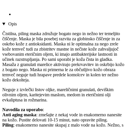
Opis
Čistilna, piling maska združuje bogato nego in nežno ter temeljito
čiščenje. Maska je bila posebej razvita za globinsko čiščenje in za
oskrbo kože z antioksidanti. Maska ni le optimalna za nego zrele
kože temveč tudi za zbistritev mastne in nečiste kože zahvaljujoč
vsebovanim eteričnim oljem, ki imajo antibakterijske lastnosti in
učinek razstrupljanja. Po sami uporabi je koža čista in gladka.
Masaža z granulati marelice aktivirajo prekrvavitev in oskrbijo kožo
z bogato nego. Maska ni primerna le za občutljivo kožo obraza
temveč neguje tudi hrapave predele komolcev in kolen ter nežno
kožo dekolteja.
Neguje z izvlečki listov oljke, mareličnimi granulati, deviškim
olivnim oljem, karitejevim maslom, medom in eteričnimi olji
evkaliptusa in rožmarina.
Navodila za uporabo
:
Anti aging maska
: zmešajte z nekaj vode in enakomerno nanesite
na kožo. Pustite delovati 10-15 minut, nato opravite piling.
Piling
: enakomerno nanesite skupaj z malo vode na kožo. Nežno, s