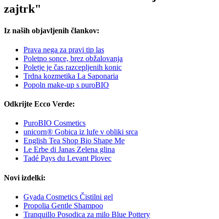
zajtrk"
Iz naših objavljenih člankov:
Prava nega za pravi tip las
Poletno sonce, brez obžalovanja
Poletje je čas razcepljenih konic
Trdna kozmetika La Saponaria
Popoln make-up s puroBIO
Odkrijte Ecco Verde:
PuroBIO Cosmetics
unicorn® Gobica iz lufe v obliki srca
English Tea Shop Bio Shape Me
Le Erbe di Janas Zelena glina
Tadé Pays du Levant Plovec
Novi izdelki:
Gyada Cosmetics Čistilni gel
Propolia Gentle Shampoo
Tranquillo Posodica za milo Blue Pottery