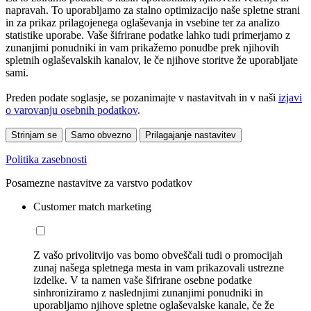
napravah. To uporabljamo za stalno optimizacijo naše spletne strani
in za prikaz prilagojenega oglaševanja in vsebine ter za analizo
statistike uporabe. Vaše šifrirane podatke lahko tudi primerjamo z
zunanjimi ponudniki in vam prikažemo ponudbe prek njihovih
spletnih oglaševalskih kanalov, le če njihove storitve že uporabljate
sami.
Preden podate soglasje, se pozanimajte v nastavitvah in v naši
izjavi
o varovanju osebnih podatkov
.
Strinjam se
Samo obvezno
Prilagajanje nastavitev
Politika zasebnosti
Posamezne nastavitve za varstvo podatkov
Customer match marketing
Z vašo privolitvijo vas bomo obveščali tudi o promocijah
zunaj našega spletnega mesta in vam prikazovali ustrezne
izdelke. V ta namen vaše šifrirane osebne podatke
sinhroniziramo z naslednjimi zunanjimi ponudniki in
uporabljamo njihove spletne oglaševalske kanale, če že