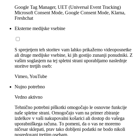
Google Tag Manager, UET (Universal Event Tracking)
Microsoft Consent Mode, Google Consent Mode, Klarna,
Freshchat
Eksterne medijske vsebine
S sprejetjem teh storitev vam lahko prikažemo videoposnetke
ali druge medijske vsebine, ki jih gostijo zunanji ponudniki. Z
vašim soglasjem na tej spletni strani uporabljamo naslednje
storitve tretjih oseb:
Vimeo, YouTube
Nujno potrebno
Vedno aktivno
Tehnično potrebni piškotki omogočajo le osnovne funkcije
naše spletne strani. Omogočajo vam na primer zbiranje
izdelkov v vaši nakupovalni košarici ali dostop do vašega
uporabniškega računa. To pomeni, da o vas ne moremo
ničesar sklepati, prav tako dobljeni podatki ne bodo nikoli
posredovani tretjim osebam.