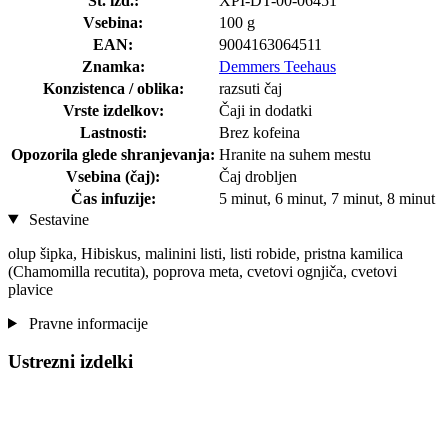
Št. izd.:
XPI-DT-00-06451
Vsebina:
100 g
EAN:
9004163064511
Znamka:
Demmers Teehaus
Konzistenca / oblika:
razsuti čaj
Vrste izdelkov:
Čaji in dodatki
Lastnosti:
Brez kofeina
Opozorila glede shranjevanja:
Hranite na suhem mestu
Vsebina (čaj):
Čaj drobljen
Čas infuzije:
5 minut, 6 minut, 7 minut, 8 minut
Sestavine
olup šipka, Hibiskus, malinini listi, listi robide, pristna kamilica
(Chamomilla recutita), poprova meta, cvetovi ognjiča, cvetovi
plavice
Pravne informacije
Ustrezni izdelki