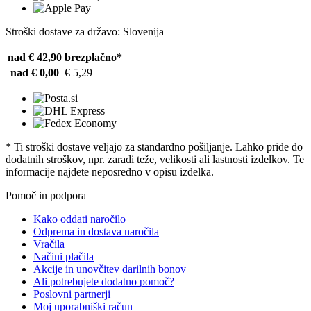
Stroški dostave za državo: Slovenija
nad € 42,90
brezplačno*
nad € 0,00
€ 5,29
* Ti stroški dostave veljajo za standardno pošiljanje. Lahko pride do
dodatnih stroškov, npr. zaradi teže, velikosti ali lastnosti izdelkov. Te
informacije najdete neposredno v opisu izdelka.
Pomoč in podpora
Kako oddati naročilo
Odprema in dostava naročila
Vračila
Načini plačila
Akcije in unovčitev darilnih bonov
Ali potrebujete dodatno pomoč?
Poslovni partnerji
Moj uporabniški račun