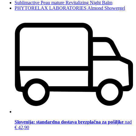
Sublimactive Peau mature Revitalizing Night Balm
PHYTORELAX LABORATORIES Almond Showergel
Slovenija: standardna dostava brezplačna za pošiljke
nad
€ 42,90