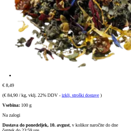
€ 8,49
(
€ 84,90 / kg
, vklj. 22% DDV
-
izklj. stroški dostave
)
Vsebina:
100 g
Na zalogi
Dostava do ponedeljek, 10. avgust
, v kolikor naročite do dne
četrtek do 23:59 ure
.