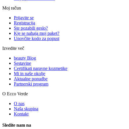
Moj račun
Prijavite se
Registracija
Ste pozabili geslo?
Kje se nahaja moj paket?
Unovčite kodo za popust
Izvedite več
beauty Blog
Sestavine
Certifikati naravne kozmetike
Mi in naše okolje
Aktualne ponudbe
Partnerski program
O Ecco Verde
O nas
Naša skupina
Kontakt
Sledite nam na