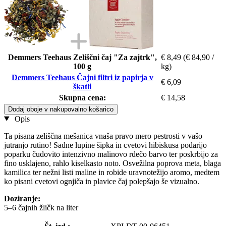
Demmers Teehaus Zeliščni čaj "Za zajtrk",
€ 8,49
(€ 84,90 /
100 g
kg)
Demmers Teehaus Čajni filtri iz papirja v
€ 6,09
škatli
Skupna cena:
€ 14,58
Dodaj oboje v nakupovalno košarico
Opis
Ta pisana zeliščna mešanica vnaša pravo mero pestrosti v vašo
jutranjo rutino! Sadne lupine šipka in cvetovi hibiskusa podarijo
poparku čudovito intenzivno malinovo rdečo barvo ter poskrbijo za
fino usklajeno, rahlo kiselkasto noto. Osvežilna poprova meta, blaga
kamilica ter nežni listi maline in robide uravnotežijo aromo, medtem
ko pisani cvetovi ognjiča in plavice čaj polepšajo še vizualno.
Doziranje:
5–6 čajnih žličk na liter