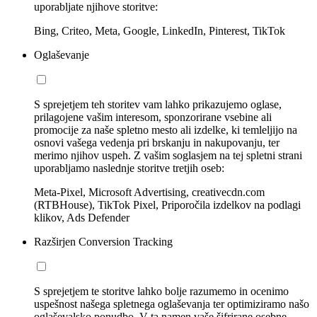
uporabljate njihove storitve:
Bing, Criteo, Meta, Google, LinkedIn, Pinterest, TikTok
Oglaševanje
S sprejetjem teh storitev vam lahko prikazujemo oglase,
prilagojene vašim interesom, sponzorirane vsebine ali
promocije za naše spletno mesto ali izdelke, ki temleljijo na
osnovi vašega vedenja pri brskanju in nakupovanju, ter
merimo njihov uspeh. Z vašim soglasjem na tej spletni strani
uporabljamo naslednje storitve tretjih oseb:
Meta-Pixel, Microsoft Advertising, creativecdn.com
(RTBHouse), TikTok Pixel, Priporočila izdelkov na podlagi
klikov, Ads Defender
Razširjen Conversion Tracking
S sprejetjem te storitve lahko bolje razumemo in ocenimo
uspešnost našega spletnega oglaševanja ter optimiziramo našo
oglaševalsko ponudbo. V ta namen vaše šifrirane osebne