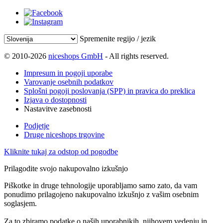
Spremenite regijo / jezik
© 2010-2026
niceshops GmbH
- All rights reserved.
Impresum in pogoji uporabe
Varovanje osebnih podatkov
Splošni pogoji poslovanja (SPP) in pravica do preklica
Izjava o dostopnosti
Nastavitve zasebnosti
Podjetje
Druge niceshops trgovine
Kliknite tukaj za odstop od pogodbe
Prilagodite svojo nakupovalno izkušnjo
Piškotke in druge tehnologije uporabljamo samo zato, da vam
ponudimo prilagojeno nakupovalno izkušnjo z vašim osebnim
soglasjem.
Za to zbiramo podatke o naših uporabnikih, njihovem vedenju in