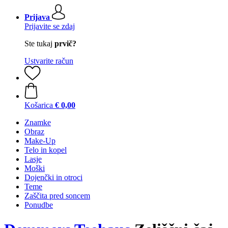
Prijava
Prijavite se zdaj
Ste tukaj
prvič?
Ustvarite račun
Košarica
€ 0,00
Znamke
Obraz
Make-Up
Telo in kopel
Lasje
Moški
Dojenčki in otroci
Teme
Zaščita pred soncem
Ponudbe