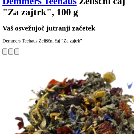
Demmers Teehaus
Zeliščni čaj
"Za zajtrk", 100 g
Vaš osvežujoč jutranji začetek
Demmers Teehaus Zeliščni čaj "Za zajtrk"