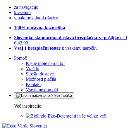
za navigacijo
k vsebini
v nakupovalno košarico
100% naravna kozmetika
Slovenija: standardna dostava brezplačna za pošiljke
nad
€ 42,90
Vsaj 1 brezplačni tester
k vsakemu naročilu
Pomoč
Kje je moje naročilo?
Vračilo
Stroški dostave
Možnosti plačila
Kontakt
Vse teme pomoči
Več inspiracije
Eko-Detergenti in še veliko več