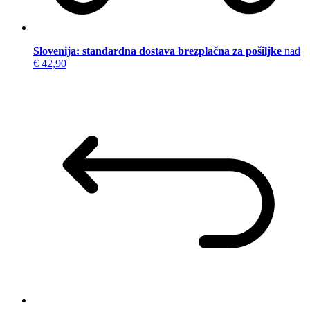
Slovenija: standardna dostava brezplačna za pošiljke
nad
€ 42,90