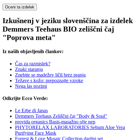
Oceni ta izdelek
Izkušnenj v jeziku slovenščina za izdelek
Demmers Teehaus BIO zeliščni čaj
"Poprova meta"
Iz naših objavljenih člankov:
Čas za razmislek?
Znaki staranja
Znebite se madežev ličil brez pranja
Težave s kožo: prepoznajte vzroke
Nega las pozimi
Odkrijte Ecco Verde:
Le Erbe di Janas
Demmers Teehaus Zeliščni čaj "Body & Soul"
provida organics Basis-masažno olje nep
PHYTORELAX LABORATORIES Sebum Aloe Vera
Purifying Face Mask
Forrest & Love Mosaic Collection darilni set