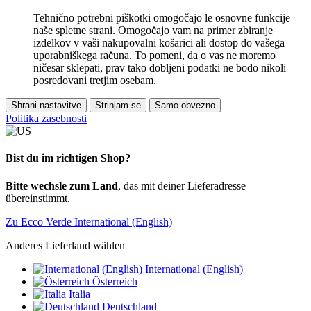
Tehnično potrebni piškotki omogočajo le osnovne funkcije
naše spletne strani. Omogočajo vam na primer zbiranje
izdelkov v vaši nakupovalni košarici ali dostop do vašega
uporabniškega računa. To pomeni, da o vas ne moremo
ničesar sklepati, prav tako dobljeni podatki ne bodo nikoli
posredovani tretjim osebam.
Shrani nastavitve
Strinjam se
Samo obvezno
Politika zasebnosti
Bist du im richtigen Shop?
Bitte wechsle zum Land
, das mit deiner Lieferadresse
übereinstimmt.
Zu Ecco Verde International (English)
Anderes Lieferland wählen
International (English)
Österreich
Italia
Deutschland