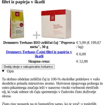
filtri iz papirja v škatli
Demmers Teehaus BIO zeliščni čaj "Poprova
€ 5,99
(€ 199,67
meta", 30 g
/ kg)
Demmers Teehaus Čajni filtri iz papirja v
€ 6,09
škatli
Skupna cena:
€ 12,08
Dodaj oboje v nakupovalno košarico
Opis
Ta skrbno obdelan zeliščni čaj iz 100-% ekološke pridelave v vašo
skodelico prinaša intenzivno aromo. Skrivnost njegovega polnega in
ostro-pikantnega značaja leži v naravno visoki vsebnosti eteričnih
olj, ki vsak odmor ob čaju spremenijo v čudovito čisto doživetje
okusa.
Zlato rjav poparek pa ni fantastičen samo, ko je vroč: v toplejših