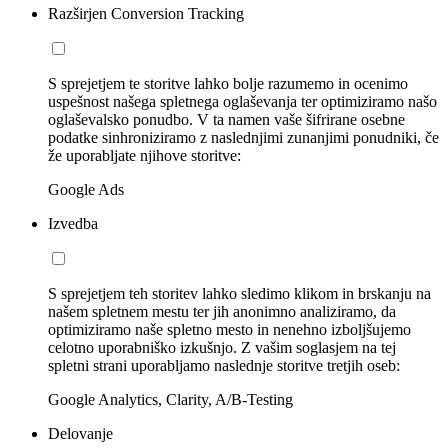
Razširjen Conversion Tracking
S sprejetjem te storitve lahko bolje razumemo in ocenimo
uspešnost našega spletnega oglaševanja ter optimiziramo našo
oglaševalsko ponudbo. V ta namen vaše šifrirane osebne
podatke sinhroniziramo z naslednjimi zunanjimi ponudniki, če
že uporabljate njihove storitve:
Google Ads
Izvedba
S sprejetjem teh storitev lahko sledimo klikom in brskanju na
našem spletnem mestu ter jih anonimno analiziramo, da
optimiziramo naše spletno mesto in nenehno izboljšujemo
celotno uporabniško izkušnjo. Z vašim soglasjem na tej
spletni strani uporabljamo naslednje storitve tretjih oseb:
Google Analytics, Clarity, A/B-Testing
Delovanje