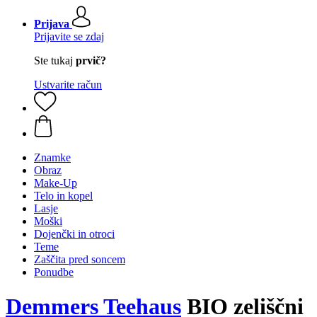
Prijava
Prijavite se zdaj
Ste tukaj
prvič?
Ustvarite račun
Znamke
Obraz
Make-Up
Telo in kopel
Lasje
Moški
Dojenčki in otroci
Teme
Zaščita pred soncem
Ponudbe
Demmers Teehaus
BIO zeliščni