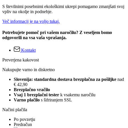
S številnimi posebnimi ekološkimi ukrepi pomagamo zmanjšati svoj
vpliv na okolje in podnebje.
Več informacij je na voljo tukaj.
Potrebujete pomoč pri vašem naročilu? Z veseljem bomo
odgovorili na vsa vaša vprašanja.
Kontakt
Preverjena kakovost
Nakupujte varno in diskretno
Slovenija: standardna dostava brezplačna za pošiljke
nad
€ 42,90
Brezplačno vračilo
Vsaj 1 brezplačni tester
k vsakemu naročilu
Varno plačilo
s šifriranjem SSL
Načini plačila
Po povzetju
Predračun