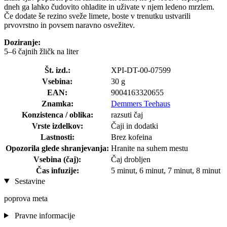
dneh ga lahko čudovito ohladite in uživate v njem ledeno mrzlem.
Če dodate še rezino sveže limete, boste v trenutku ustvarili
prvovrstno in povsem naravno osvežitev.
Doziranje:
5–6 čajnih žličk na liter
Št. izd.:
XPI-DT-00-07599
Vsebina:
30 g
EAN:
9004163320655
Znamka:
Demmers Teehaus
Konzistenca / oblika:
razsuti čaj
Vrste izdelkov:
Čaji in dodatki
Lastnosti:
Brez kofeina
Opozorila glede shranjevanja:
Hranite na suhem mestu
Vsebina (čaj):
Čaj drobljen
Čas infuzije:
5 minut, 6 minut, 7 minut, 8 minut
Sestavine
poprova meta
Pravne informacije