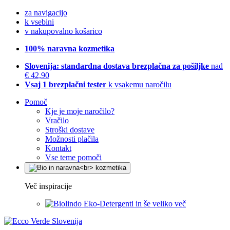
za navigacijo
k vsebini
v nakupovalno košarico
100% naravna kozmetika
Slovenija: standardna dostava brezplačna za pošiljke
nad
€ 42,90
Vsaj 1 brezplačni tester
k vsakemu naročilu
Pomoč
Kje je moje naročilo?
Vračilo
Stroški dostave
Možnosti plačila
Kontakt
Vse teme pomoči
Več inspiracije
Eko-Detergenti in še veliko več