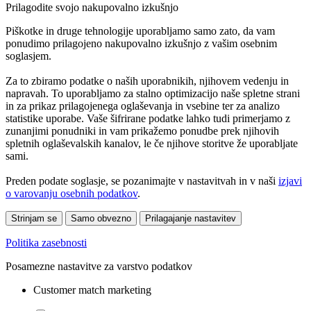
Prilagodite svojo nakupovalno izkušnjo
Piškotke in druge tehnologije uporabljamo samo zato, da vam
ponudimo prilagojeno nakupovalno izkušnjo z vašim osebnim
soglasjem.
Za to zbiramo podatke o naših uporabnikih, njihovem vedenju in
napravah. To uporabljamo za stalno optimizacijo naše spletne strani
in za prikaz prilagojenega oglaševanja in vsebine ter za analizo
statistike uporabe. Vaše šifrirane podatke lahko tudi primerjamo z
zunanjimi ponudniki in vam prikažemo ponudbe prek njihovih
spletnih oglaševalskih kanalov, le če njihove storitve že uporabljate
sami.
Preden podate soglasje, se pozanimajte v nastavitvah in v naši
izjavi
o varovanju osebnih podatkov
.
Strinjam se
Samo obvezno
Prilagajanje nastavitev
Politika zasebnosti
Posamezne nastavitve za varstvo podatkov
Customer match marketing