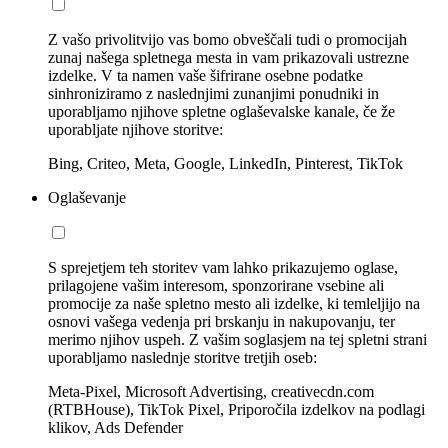
Z vašo privolitvijo vas bomo obveščali tudi o promocijah
zunaj našega spletnega mesta in vam prikazovali ustrezne
izdelke. V ta namen vaše šifrirane osebne podatke
sinhroniziramo z naslednjimi zunanjimi ponudniki in
uporabljamo njihove spletne oglaševalske kanale, če že
uporabljate njihove storitve:
Bing, Criteo, Meta, Google, LinkedIn, Pinterest, TikTok
Oglaševanje
S sprejetjem teh storitev vam lahko prikazujemo oglase,
prilagojene vašim interesom, sponzorirane vsebine ali
promocije za naše spletno mesto ali izdelke, ki temleljijo na
osnovi vašega vedenja pri brskanju in nakupovanju, ter
merimo njihov uspeh. Z vašim soglasjem na tej spletni strani
uporabljamo naslednje storitve tretjih oseb:
Meta-Pixel, Microsoft Advertising, creativecdn.com
(RTBHouse), TikTok Pixel, Priporočila izdelkov na podlagi
klikov, Ads Defender