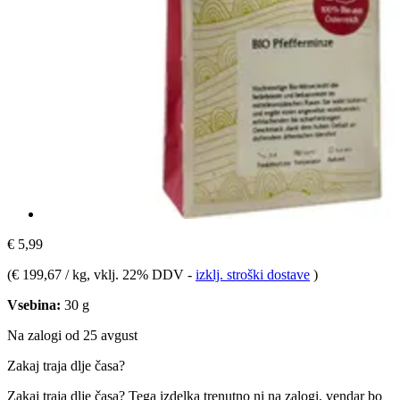
€ 5,99
(
€ 199,67 / kg
, vklj. 22% DDV
-
izklj. stroški dostave
)
Vsebina:
30 g
Na zalogi od 25 avgust
Zakaj traja dlje časa?
Zakaj traja dlje časa?
Tega izdelka trenutno ni na zalogi, vendar bo