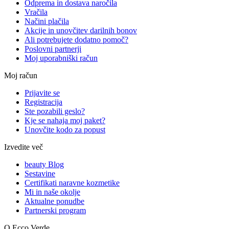
Odprema in dostava naročila
Vračila
Načini plačila
Akcije in unovčitev darilnih bonov
Ali potrebujete dodatno pomoč?
Poslovni partnerji
Moj uporabniški račun
Moj račun
Prijavite se
Registracija
Ste pozabili geslo?
Kje se nahaja moj paket?
Unovčite kodo za popust
Izvedite več
beauty Blog
Sestavine
Certifikati naravne kozmetike
Mi in naše okolje
Aktualne ponudbe
Partnerski program
O Ecco Verde