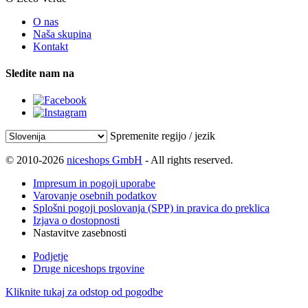
O nas
Naša skupina
Kontakt
Sledite nam na
Spremenite regijo / jezik
© 2010-2026
niceshops GmbH
- All rights reserved.
Impresum in pogoji uporabe
Varovanje osebnih podatkov
Splošni pogoji poslovanja (SPP) in pravica do preklica
Izjava o dostopnosti
Nastavitve zasebnosti
Podjetje
Druge niceshops trgovine
Kliknite tukaj za odstop od pogodbe