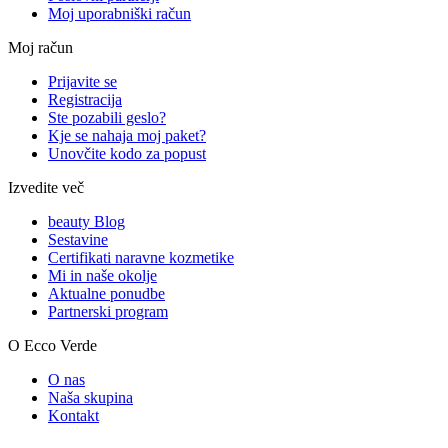
Moj uporabniški račun
Moj račun
Prijavite se
Registracija
Ste pozabili geslo?
Kje se nahaja moj paket?
Unovčite kodo za popust
Izvedite več
beauty Blog
Sestavine
Certifikati naravne kozmetike
Mi in naše okolje
Aktualne ponudbe
Partnerski program
O Ecco Verde
O nas
Naša skupina
Kontakt