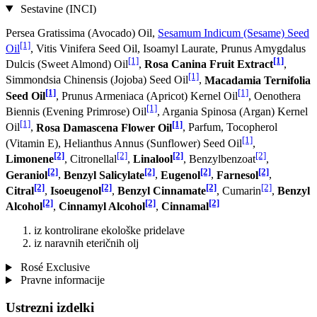
Sestavine (INCI)
Persea Gratissima (Avocado) Oil,
Sesamum Indicum (Sesame) Seed
[1]
Oil
, Vitis Vinifera Seed Oil, Isoamyl Laurate, Prunus Amygdalus
[1]
[1]
Dulcis (Sweet Almond) Oil
,
Rosa Canina Fruit Extract
,
[1]
Simmondsia Chinensis (Jojoba) Seed Oil
,
Macadamia Ternifolia
[1]
[1]
Seed Oil
, Prunus Armeniaca (Apricot) Kernel Oil
, Oenothera
[1]
Biennis (Evening Primrose) Oil
, Argania Spinosa (Argan) Kernel
[1]
[1]
Oil
,
Rosa Damascena Flower Oil
, Parfum, Tocopherol
[1]
(Vitamin E), Helianthus Annus (Sunflower) Seed Oil
,
[2]
[2]
[2]
[2]
Limonene
, Citronellal
,
Linalool
, Benzylbenzoat
,
[2]
[2]
[2]
[2]
Geraniol
,
Benzyl Salicylate
,
Eugenol
,
Farnesol
,
[2]
[2]
[2]
[2]
Citral
,
Isoeugenol
,
Benzyl Cinnamate
, Cumarin
,
Benzyl
[2]
[2]
[2]
Alcohol
,
Cinnamyl Alcohol
,
Cinnamal
iz kontrolirane ekološke pridelave
iz naravnih eteričnih olj
Rosé Exclusive
Pravne informacije
Ustrezni izdelki