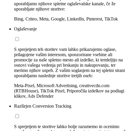
uporabljamo njihove spletne oglaševalske kanale, če že
uporabljate njihove storitve:
Bing, Criteo, Meta, Google, LinkedIn, Pinterest, TikTok
Oglaševanje
S sprejetjem teh storitev vam lahko prikazujemo oglase,
prilagojene vašim interesom, sponzorirane vsebine ali
promocije za naše spletno mesto ali izdelke, ki temleljijo na
osnovi vašega vedenja pri brskanju in nakupovanju, ter
merimo njihov uspeh. Z vašim soglasjem na tej spletni strani
uporabljamo naslednje storitve tretjih oseb:
Meta-Pixel, Microsoft Advertising, creativecdn.com
(RTBHouse), TikTok Pixel, Priporočila izdelkov na podlagi
klikov, Ads Defender
Razširjen Conversion Tracking
S sprejetjem te storitve lahko bolje razumemo in ocenimo