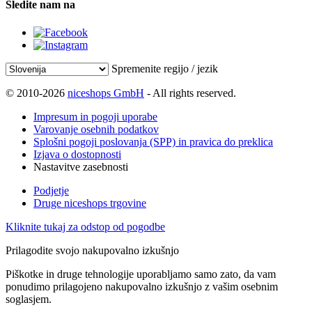
Sledite nam na
Spremenite regijo / jezik
© 2010-2026
niceshops GmbH
- All rights reserved.
Impresum in pogoji uporabe
Varovanje osebnih podatkov
Splošni pogoji poslovanja (SPP) in pravica do preklica
Izjava o dostopnosti
Nastavitve zasebnosti
Podjetje
Druge niceshops trgovine
Kliknite tukaj za odstop od pogodbe
Prilagodite svojo nakupovalno izkušnjo
Piškotke in druge tehnologije uporabljamo samo zato, da vam
ponudimo prilagojeno nakupovalno izkušnjo z vašim osebnim
soglasjem.