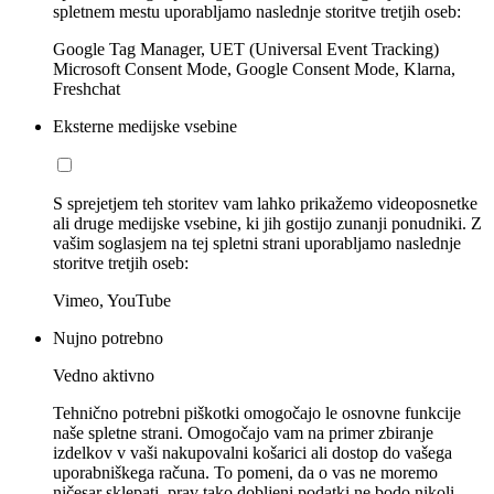
spletnem mestu uporabljamo naslednje storitve tretjih oseb:
Google Tag Manager, UET (Universal Event Tracking)
Microsoft Consent Mode, Google Consent Mode, Klarna,
Freshchat
Eksterne medijske vsebine
S sprejetjem teh storitev vam lahko prikažemo videoposnetke
ali druge medijske vsebine, ki jih gostijo zunanji ponudniki. Z
vašim soglasjem na tej spletni strani uporabljamo naslednje
storitve tretjih oseb:
Vimeo, YouTube
Nujno potrebno
Vedno aktivno
Tehnično potrebni piškotki omogočajo le osnovne funkcije
naše spletne strani. Omogočajo vam na primer zbiranje
izdelkov v vaši nakupovalni košarici ali dostop do vašega
uporabniškega računa. To pomeni, da o vas ne moremo
ničesar sklepati, prav tako dobljeni podatki ne bodo nikoli