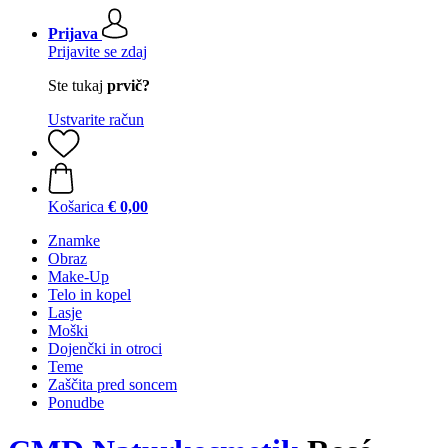
Prijava
Prijavite se zdaj
Ste tukaj
prvič?
Ustvarite račun
Košarica
€ 0,00
Znamke
Obraz
Make-Up
Telo in kopel
Lasje
Moški
Dojenčki in otroci
Teme
Zaščita pred soncem
Ponudbe