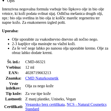
Opis
Intenzivna negovalna formula vsebuje bio šipkovo olje in bio olje
vrtnice, ki koži podata svilnat sijaj. Odlična mešanica drugih olji,
npr.: bio olja svetlina in bio olja iz koščic marelic regenerira ter
napne kožo. Za enakomeren izgled polti.
Uporaba:
Olje uporabite za vsakodnevno dnevno ali nočno nego.
2-3 kapljice olja masirajte na vlažni koži.
Za še več nege lahko po nanosu olja uporabite kremo. Olje za
obraz lahko dodate kremi.
Št. izd.:
CMD-66321
Vsebina:
12 ml
EAN:
4028719663213
Znamka:
CMD Naturkosmetik
Vrste
Olja za nego kože
izdelkov:
Tip kože:
Za vse tipe kože
Lastnosti:
Z manj plastike, Uniseks, Vegan
Vegansko brez certifikata
,
NCS - Natural Cosmetics
Certifikati:
Standard