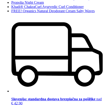
Propolia Night Cream
Khadi® ChakraCurl Ayurvedic Curl Conditioner
FREE! Organics Natural Deodorant Cream Salty Waves
Slovenija: standardna dostava brezplačna za pošiljke
nad
€ 42,90