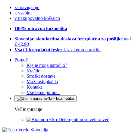
za navigacijo
k vsebini
v nakupovalno košarico
100% naravna kozmetika
Slovenija: standardna dostava brezplačna za pošiljke
nad
€ 42,90
Vsaj 1 brezplačni tester
k vsakemu naročilu
Pomoč
Kje je moje naročilo?
Vračilo
Stroški dostave
Možnosti plačila
Kontakt
Vse teme pomoči
Več inspiracije
Eko-Detergenti in še veliko več