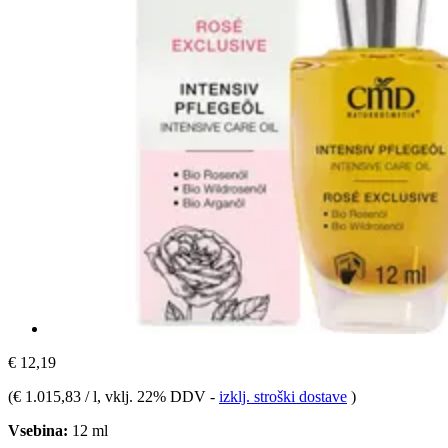
€ 12,19
(
€ 1.015,83 / l
, vklj. 22% DDV
-
izklj. stroški dostave
)
Vsebina:
12 ml