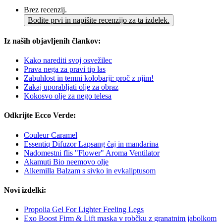
Brez recenzij.
Bodite prvi in napišite recenzijo za ta izdelek.
Iz naših objavljenih člankov:
Kako narediti svoj osvežilec
Prava nega za pravi tip las
Zabuhlost in temni kolobarji: proč z njim!
Zakaj uporabljati olje za obraz
Kokosvo olje za nego telesa
Odkrijte Ecco Verde:
Couleur Caramel
Essentiq Difuzor Lapsang čaj in mandarina
Nadomestni flis "Flower" Aroma Ventilator
Akamuti Bio neemovo olje
Alkemilla Balzam s sivko in evkaliptusom
Novi izdelki:
Propolia Gel For Lighter Feeling Legs
Exo Boost Firm & Lift maska v robčku z granatnim jabolkom