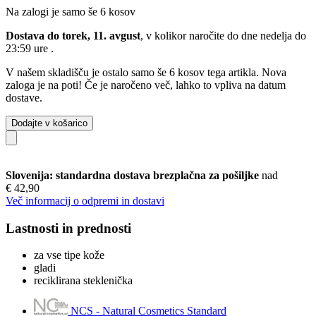
Na zalogi je samo še 6 kosov
Dostava do torek, 11. avgust
, v kolikor naročite do dne
nedelja do
23:59 ure
.
V našem skladišču je ostalo samo še 6 kosov tega artikla. Nova
zaloga je na poti! Če je naročeno več, lahko to vpliva na datum
dostave.
Dodajte v košarico
Slovenija: standardna dostava brezplačna za pošiljke
nad
€ 42,90
Več informacij o odpremi in dostavi
Lastnosti in prednosti
za vse tipe kože
gladi
reciklirana steklenička
NCS - Natural Cosmetics Standard