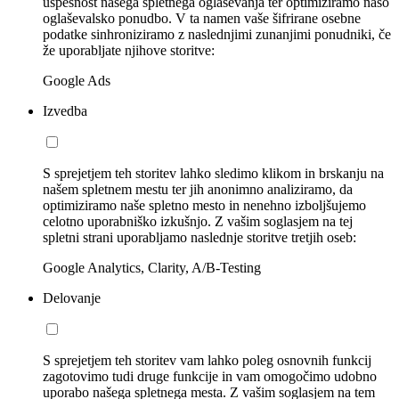
uspešnost našega spletnega oglaševanja ter optimiziramo našo
oglaševalsko ponudbo. V ta namen vaše šifrirane osebne
podatke sinhroniziramo z naslednjimi zunanjimi ponudniki, če
že uporabljate njihove storitve:
Google Ads
Izvedba
S sprejetjem teh storitev lahko sledimo klikom in brskanju na
našem spletnem mestu ter jih anonimno analiziramo, da
optimiziramo naše spletno mesto in nenehno izboljšujemo
celotno uporabniško izkušnjo. Z vašim soglasjem na tej
spletni strani uporabljamo naslednje storitve tretjih oseb:
Google Analytics, Clarity, A/B-Testing
Delovanje
S sprejetjem teh storitev vam lahko poleg osnovnih funkcij
zagotovimo tudi druge funkcije in vam omogočimo udobno
uporabo našega spletnega mesta. Z vašim soglasjem na tem