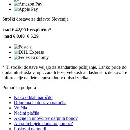
Stroški dostave za državo: Slovenija
nad € 42,90
brezplačno*
nad € 0,00
€ 5,29
* Ti stroški dostave veljajo za standardno pošiljanje. Lahko pride do
dodatnih stroškov, npr. zaradi teže, velikosti ali lastnosti izdelkov. Te
informacije najdete neposredno v opisu izdelka.
Pomoč in podpora
Kako oddati naročilo
Odprema in dostava naročila
Vračila
Načini plačila
Akcije in unovčitev darilnih bonov
Ali potrebujete dodatno pomoč?
Poslovni partnerji