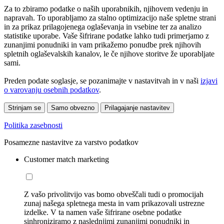
Za to zbiramo podatke o naših uporabnikih, njihovem vedenju in
napravah. To uporabljamo za stalno optimizacijo naše spletne strani
in za prikaz prilagojenega oglaševanja in vsebine ter za analizo
statistike uporabe. Vaše šifrirane podatke lahko tudi primerjamo z
zunanjimi ponudniki in vam prikažemo ponudbe prek njihovih
spletnih oglaševalskih kanalov, le če njihove storitve že uporabljate
sami.
Preden podate soglasje, se pozanimajte v nastavitvah in v naši
izjavi
o varovanju osebnih podatkov
.
Strinjam se
Samo obvezno
Prilagajanje nastavitev
Politika zasebnosti
Posamezne nastavitve za varstvo podatkov
Customer match marketing
Z vašo privolitvijo vas bomo obveščali tudi o promocijah
zunaj našega spletnega mesta in vam prikazovali ustrezne
izdelke. V ta namen vaše šifrirane osebne podatke
sinhroniziramo z naslednjimi zunanjimi ponudniki in