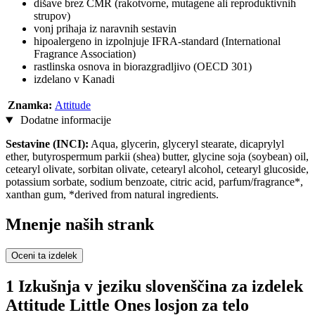
dišave brez CMR (rakotvorne, mutagene ali reproduktivnih
strupov)
vonj prihaja iz naravnih sestavin
hipoalergeno in izpolnjuje IFRA-standard (International
Fragrance Association)
rastlinska osnova in biorazgradljivo (OECD 301)
izdelano v Kanadi
Znamka:
Attitude
Dodatne informacije
Sestavine (INCI):
Aqua, glycerin, glyceryl stearate, dicaprylyl
ether, butyrospermum parkii (shea) butter, glycine soja (soybean) oil,
cetearyl olivate, sorbitan olivate, cetearyl alcohol, cetearyl glucoside,
potassium sorbate, sodium benzoate, citric acid, parfum/fragrance*,
xanthan gum, *derived from natural ingredients.
Mnenje naših strank
Oceni ta izdelek
1 Izkušnja v jeziku slovenščina za izdelek
Attitude Little Ones losjon za telo