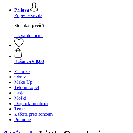
Prijava
Prijavite se zdaj
Ste tukaj
prvič?
Ustvarite račun
Košarica
€ 0,00
Znamke
Obraz
Make-Up
Telo in kopel
Lasje
Moški
Dojenčki in otroci
Teme
Zaščita pred soncem
Ponudbe