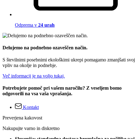
Odprema v
24 urah
Delujemo na podnebno ozaveščen način.
S številnimi posebnimi ekološkimi ukrepi pomagamo zmanjšati svoj
vpliv na okolje in podnebje.
Več informacij je na voljo tukaj.
Potrebujete pomoč pri vašem naročilu? Z veseljem bomo
odgovorili na vsa vaša vprašanja.
Kontakt
Preverjena kakovost
Nakupujte varno in diskretno
Slovenija: standardna dostava brezplačna za pošiljke
nad