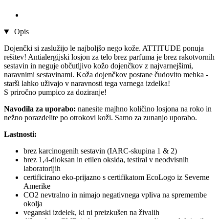
Opis
Dojenčki si zaslužijo le najboljšo nego kože. ATTITUDE ponuja
rešitev! Antialergijski losjon za telo brez parfuma je brez rakotvornih
sestavin in neguje občutljivo kožo dojenčkov z najvarnejšimi,
naravnimi sestavinami. Koža dojenčkov postane čudovito mehka -
starši lahko uživajo v naravnosti tega varnega izdelka!
S priročno pumpico za doziranje!
Navodila za uporabo:
nanesite majhno količino losjona na roko in
nežno porazdelite po otrokovi koži. Samo za zunanjo uporabo.
Lastnosti:
brez karcinogenih sestavin (IARC-skupina 1 & 2)
brez 1,4-dioksan in etilen oksida, testiral v neodvisnih
laboratorijih
certificirano eko-prijazno s certifikatom EcoLogo iz Severne
Amerike
CO2 nevtralno in nimajo negativnega vpliva na spremembe
okolja
veganski izdelek, ki ni preizkušen na živalih