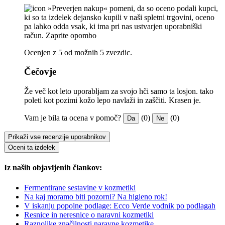
»Preverjen nakup« pomeni, da so oceno podali kupci,
ki so ta izdelek dejansko kupili v naši spletni trgovini, oceno
pa lahko odda vsak, ki ima pri nas ustvarjen uporabniški
račun.
Zaprite opombo
Ocenjen z 5 od možnih 5 zvezdic.
Čečovje
Že več kot leto uporabljam za svojo hči samo ta losjon. tako
poleti kot pozimi kožo lepo navlaži in zaščiti. Krasen je.
Vam je bila ta ocena v pomoč?
(0)
(0)
Da
Ne
Prikaži vse recenzije uporabnikov
Oceni ta izdelek
Iz naših objavljenih člankov:
Fermentirane sestavine v kozmetiki
Na kaj moramo biti pozorni? Na higieno rok!
V iskanju popolne podlage: Ecco Verde vodnik po podlagah
Resnice in neresnice o naravni kozmetiki
Raznolike značilnosti naravne kozmetike