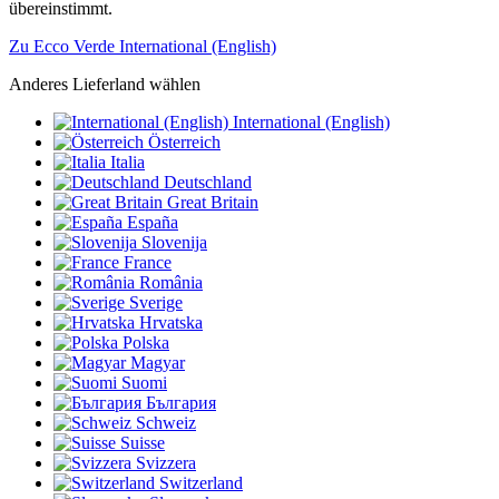
übereinstimmt.
Zu Ecco Verde International (English)
Anderes Lieferland wählen
International (English)
Österreich
Italia
Deutschland
Great Britain
España
Slovenija
France
România
Sverige
Hrvatska
Polska
Magyar
Suomi
България
Schweiz
Suisse
Svizzera
Switzerland