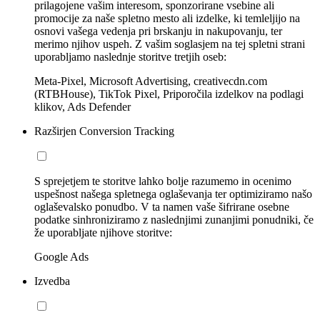
prilagojene vašim interesom, sponzorirane vsebine ali
promocije za naše spletno mesto ali izdelke, ki temleljijo na
osnovi vašega vedenja pri brskanju in nakupovanju, ter
merimo njihov uspeh. Z vašim soglasjem na tej spletni strani
uporabljamo naslednje storitve tretjih oseb:
Meta-Pixel, Microsoft Advertising, creativecdn.com
(RTBHouse), TikTok Pixel, Priporočila izdelkov na podlagi
klikov, Ads Defender
Razširjen Conversion Tracking
S sprejetjem te storitve lahko bolje razumemo in ocenimo
uspešnost našega spletnega oglaševanja ter optimiziramo našo
oglaševalsko ponudbo. V ta namen vaše šifrirane osebne
podatke sinhroniziramo z naslednjimi zunanjimi ponudniki, če
že uporabljate njihove storitve:
Google Ads
Izvedba