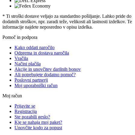
* Ti stroški dostave veljajo za standardno pošiljanje. Lahko pride do
dodatnih stroškov, npr. zaradi teže, velikosti ali lastnosti izdelkov. Te
informacije najdete neposredno v opisu izdelka.
Pomoč in podpora
Kako oddati naročilo
Odprema in dostava naročila
Vračila
Načini plačila
Akcije in unovčitev darilnih bonov
Ali potrebujete dodatno pomoč?
Poslovni partnerji
Moj uporabniški račun
Moj račun
Prijavite se
Registracija
Ste pozabili geslo?
Kje se nahaja moj paket?
Unovčite kodo za popust