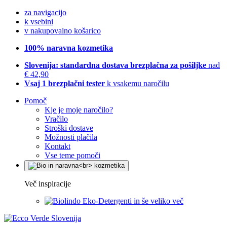
za navigacijo
k vsebini
v nakupovalno košarico
100% naravna kozmetika
Slovenija: standardna dostava brezplačna za pošiljke
nad
€ 42,90
Vsaj 1 brezplačni tester
k vsakemu naročilu
Pomoč
Kje je moje naročilo?
Vračilo
Stroški dostave
Možnosti plačila
Kontakt
Vse teme pomoči
Več inspiracije
Eko-Detergenti in še veliko več