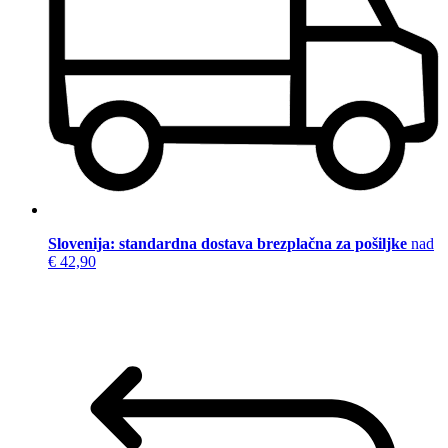
Slovenija: standardna dostava brezplačna za pošiljke
nad
€ 42,90