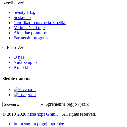
Izvedite več
beauty Blog
Sestavine
Certifikati naravne kozmetike
Mi in naše okolje
Aktualne ponudbe
Partnerski program
O Ecco Verde
O nas
Naša skupina
Kontakt
Sledite nam na
Spremenite regijo / jezik
© 2010-2026
niceshops GmbH
- All rights reserved.
Impresum in pogoji uporabe