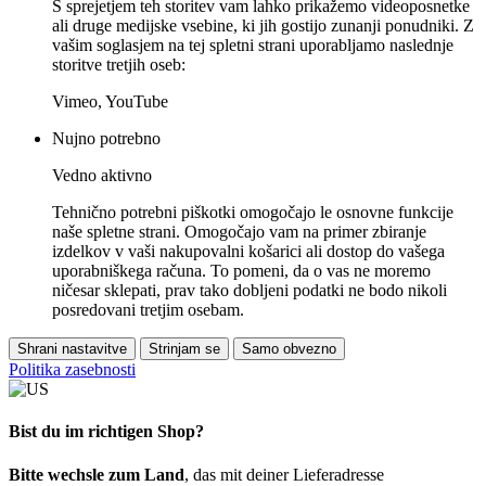
S sprejetjem teh storitev vam lahko prikažemo videoposnetke
ali druge medijske vsebine, ki jih gostijo zunanji ponudniki. Z
vašim soglasjem na tej spletni strani uporabljamo naslednje
storitve tretjih oseb:
Vimeo, YouTube
Nujno potrebno
Vedno aktivno
Tehnično potrebni piškotki omogočajo le osnovne funkcije
naše spletne strani. Omogočajo vam na primer zbiranje
izdelkov v vaši nakupovalni košarici ali dostop do vašega
uporabniškega računa. To pomeni, da o vas ne moremo
ničesar sklepati, prav tako dobljeni podatki ne bodo nikoli
posredovani tretjim osebam.
Shrani nastavitve
Strinjam se
Samo obvezno
Politika zasebnosti
Bist du im richtigen Shop?
Bitte wechsle zum Land
, das mit deiner Lieferadresse