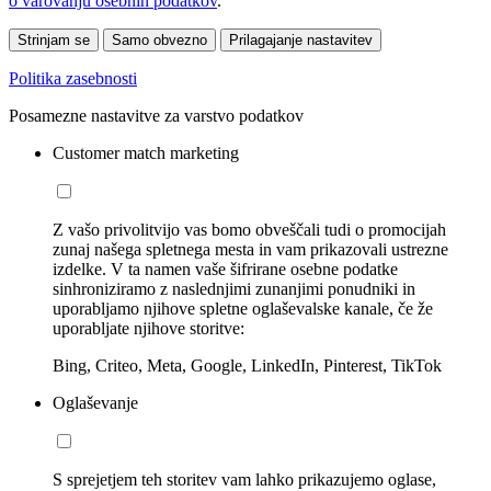
o varovanju osebnih podatkov
.
Strinjam se
Samo obvezno
Prilagajanje nastavitev
Politika zasebnosti
Posamezne nastavitve za varstvo podatkov
Customer match marketing
Z vašo privolitvijo vas bomo obveščali tudi o promocijah
zunaj našega spletnega mesta in vam prikazovali ustrezne
izdelke. V ta namen vaše šifrirane osebne podatke
sinhroniziramo z naslednjimi zunanjimi ponudniki in
uporabljamo njihove spletne oglaševalske kanale, če že
uporabljate njihove storitve:
Bing, Criteo, Meta, Google, LinkedIn, Pinterest, TikTok
Oglaševanje
S sprejetjem teh storitev vam lahko prikazujemo oglase,