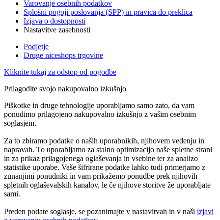
Varovanje osebnih podatkov
Splošni pogoji poslovanja (SPP) in pravica do preklica
Izjava o dostopnosti
Nastavitve zasebnosti
Podjetje
Druge niceshops trgovine
Kliknite tukaj za odstop od pogodbe
Prilagodite svojo nakupovalno izkušnjo
Piškotke in druge tehnologije uporabljamo samo zato, da vam
ponudimo prilagojeno nakupovalno izkušnjo z vašim osebnim
soglasjem.
Za to zbiramo podatke o naših uporabnikih, njihovem vedenju in
napravah. To uporabljamo za stalno optimizacijo naše spletne strani
in za prikaz prilagojenega oglaševanja in vsebine ter za analizo
statistike uporabe. Vaše šifrirane podatke lahko tudi primerjamo z
zunanjimi ponudniki in vam prikažemo ponudbe prek njihovih
spletnih oglaševalskih kanalov, le če njihove storitve že uporabljate
sami.
Preden podate soglasje, se pozanimajte v nastavitvah in v naši
izjavi