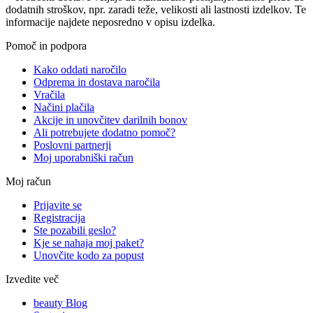
dodatnih stroškov, npr. zaradi teže, velikosti ali lastnosti izdelkov. Te
informacije najdete neposredno v opisu izdelka.
Pomoč in podpora
Kako oddati naročilo
Odprema in dostava naročila
Vračila
Načini plačila
Akcije in unovčitev darilnih bonov
Ali potrebujete dodatno pomoč?
Poslovni partnerji
Moj uporabniški račun
Moj račun
Prijavite se
Registracija
Ste pozabili geslo?
Kje se nahaja moj paket?
Unovčite kodo za popust
Izvedite več
beauty Blog