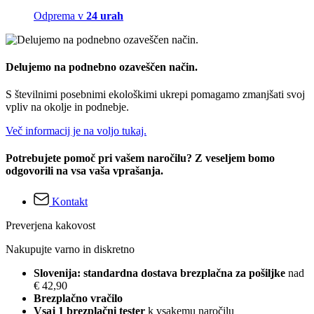
Odprema v
24 urah
Delujemo na podnebno ozaveščen način.
S številnimi posebnimi ekološkimi ukrepi pomagamo zmanjšati svoj
vpliv na okolje in podnebje.
Več informacij je na voljo tukaj.
Potrebujete pomoč pri vašem naročilu? Z veseljem bomo
odgovorili na vsa vaša vprašanja.
Kontakt
Preverjena kakovost
Nakupujte varno in diskretno
Slovenija: standardna dostava brezplačna za pošiljke
nad
€ 42,90
Brezplačno vračilo
Vsaj 1 brezplačni tester
k vsakemu naročilu