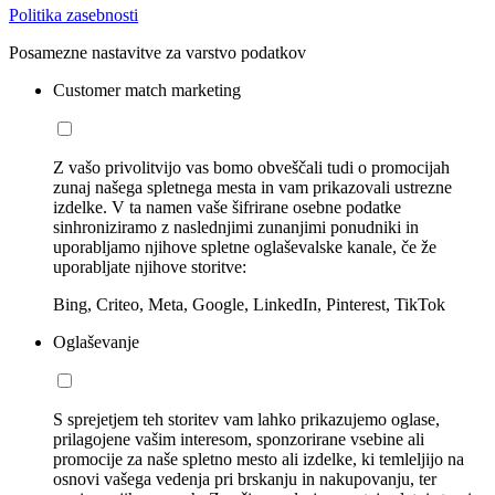
Politika zasebnosti
Posamezne nastavitve za varstvo podatkov
Customer match marketing
Z vašo privolitvijo vas bomo obveščali tudi o promocijah
zunaj našega spletnega mesta in vam prikazovali ustrezne
izdelke. V ta namen vaše šifrirane osebne podatke
sinhroniziramo z naslednjimi zunanjimi ponudniki in
uporabljamo njihove spletne oglaševalske kanale, če že
uporabljate njihove storitve:
Bing, Criteo, Meta, Google, LinkedIn, Pinterest, TikTok
Oglaševanje
S sprejetjem teh storitev vam lahko prikazujemo oglase,
prilagojene vašim interesom, sponzorirane vsebine ali
promocije za naše spletno mesto ali izdelke, ki temleljijo na
osnovi vašega vedenja pri brskanju in nakupovanju, ter