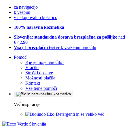
za navigacijo
k vsebini
v nakupovalno košarico
100% naravna kozmetika
Slovenija: standardna dostava brezplačna za pošiljke
nad
€ 42,90
Vsaj 1 brezplačni tester
k vsakemu naročilu
Pomoč
Kje je moje naročilo?
Vračilo
Stroški dostave
Možnosti plačila
Kontakt
Vse teme pomoči
Več inspiracije
Eko-Detergenti in še veliko več