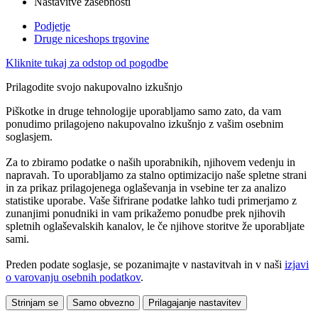
Nastavitve zasebnosti
Podjetje
Druge niceshops trgovine
Kliknite tukaj za odstop od pogodbe
Prilagodite svojo nakupovalno izkušnjo
Piškotke in druge tehnologije uporabljamo samo zato, da vam
ponudimo prilagojeno nakupovalno izkušnjo z vašim osebnim
soglasjem.
Za to zbiramo podatke o naših uporabnikih, njihovem vedenju in
napravah. To uporabljamo za stalno optimizacijo naše spletne strani
in za prikaz prilagojenega oglaševanja in vsebine ter za analizo
statistike uporabe. Vaše šifrirane podatke lahko tudi primerjamo z
zunanjimi ponudniki in vam prikažemo ponudbe prek njihovih
spletnih oglaševalskih kanalov, le če njihove storitve že uporabljate
sami.
Preden podate soglasje, se pozanimajte v nastavitvah in v naši
izjavi
o varovanju osebnih podatkov
.
Strinjam se
Samo obvezno
Prilagajanje nastavitev