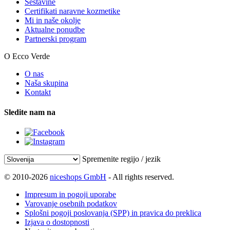
Sestavine
Certifikati naravne kozmetike
Mi in naše okolje
Aktualne ponudbe
Partnerski program
O Ecco Verde
O nas
Naša skupina
Kontakt
Sledite nam na
Spremenite regijo / jezik
© 2010-2026
niceshops GmbH
- All rights reserved.
Impresum in pogoji uporabe
Varovanje osebnih podatkov
Splošni pogoji poslovanja (SPP) in pravica do preklica
Izjava o dostopnosti