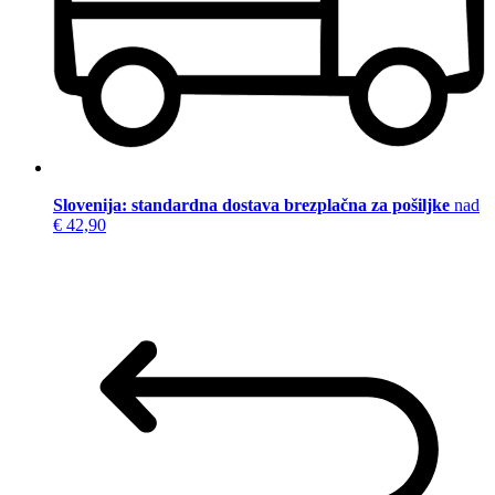
Slovenija: standardna dostava brezplačna za pošiljke
nad
€ 42,90