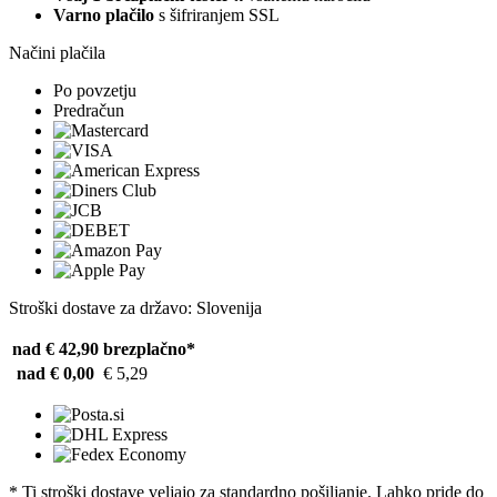
Varno plačilo
s šifriranjem SSL
Načini plačila
Po povzetju
Predračun
Stroški dostave za državo: Slovenija
nad € 42,90
brezplačno*
nad € 0,00
€ 5,29
* Ti stroški dostave veljajo za standardno pošiljanje. Lahko pride do