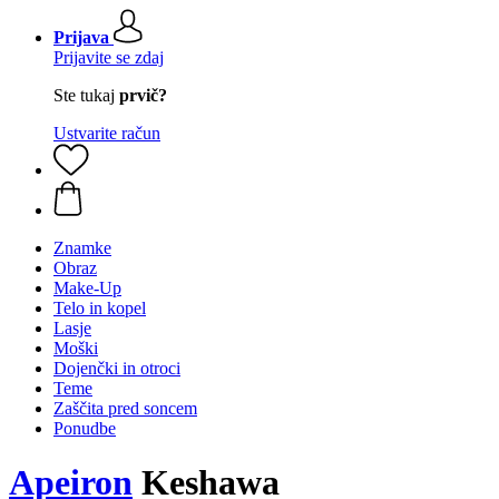
Prijava
Prijavite se zdaj
Ste tukaj
prvič?
Ustvarite račun
Znamke
Obraz
Make-Up
Telo in kopel
Lasje
Moški
Dojenčki in otroci
Teme
Zaščita pred soncem
Ponudbe
Apeiron
Keshawa