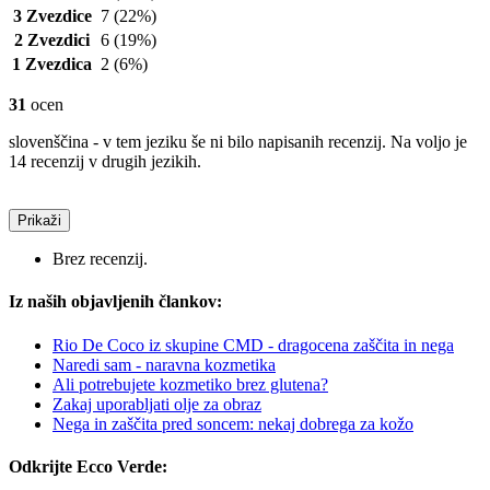
3 Zvezdice
7
(22%)
2 Zvezdici
6
(19%)
1 Zvezdica
2
(6%)
31
ocen
slovenščina - v tem jeziku še ni bilo napisanih recenzij. Na voljo je
14 recenzij v drugih jezikih.
Prikaži
Brez recenzij.
Iz naših objavljenih člankov:
Rio De Coco iz skupine CMD - dragocena zaščita in nega
Naredi sam - naravna kozmetika
Ali potrebujete kozmetiko brez glutena?
Zakaj uporabljati olje za obraz
Nega in zaščita pred soncem: nekaj dobrega za kožo
Odkrijte Ecco Verde: