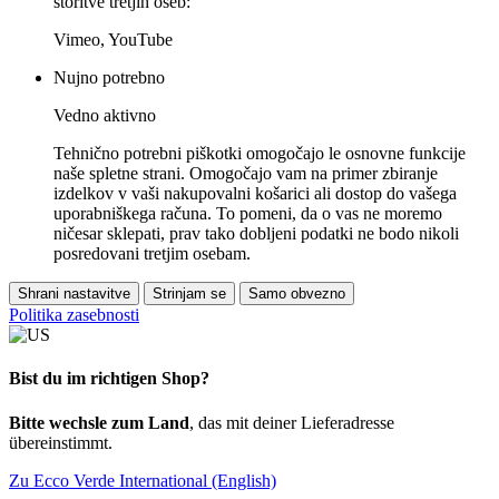
storitve tretjih oseb:
Vimeo, YouTube
Nujno potrebno
Vedno aktivno
Tehnično potrebni piškotki omogočajo le osnovne funkcije
naše spletne strani. Omogočajo vam na primer zbiranje
izdelkov v vaši nakupovalni košarici ali dostop do vašega
uporabniškega računa. To pomeni, da o vas ne moremo
ničesar sklepati, prav tako dobljeni podatki ne bodo nikoli
posredovani tretjim osebam.
Shrani nastavitve
Strinjam se
Samo obvezno
Politika zasebnosti
Bist du im richtigen Shop?
Bitte wechsle zum Land
, das mit deiner Lieferadresse
übereinstimmt.
Zu Ecco Verde International (English)