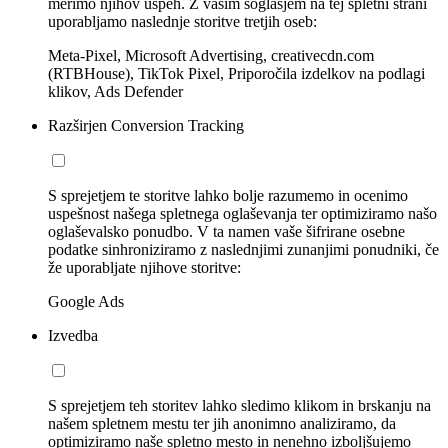
merimo njihov uspeh. Z vašim soglasjem na tej spletni strani
uporabljamo naslednje storitve tretjih oseb:
Meta-Pixel, Microsoft Advertising, creativecdn.com
(RTBHouse), TikTok Pixel, Priporočila izdelkov na podlagi
klikov, Ads Defender
Razširjen Conversion Tracking
S sprejetjem te storitve lahko bolje razumemo in ocenimo
uspešnost našega spletnega oglaševanja ter optimiziramo našo
oglaševalsko ponudbo. V ta namen vaše šifrirane osebne
podatke sinhroniziramo z naslednjimi zunanjimi ponudniki, če
že uporabljate njihove storitve:
Google Ads
Izvedba
S sprejetjem teh storitev lahko sledimo klikom in brskanju na
našem spletnem mestu ter jih anonimno analiziramo, da
optimiziramo naše spletno mesto in nenehno izboljšujemo