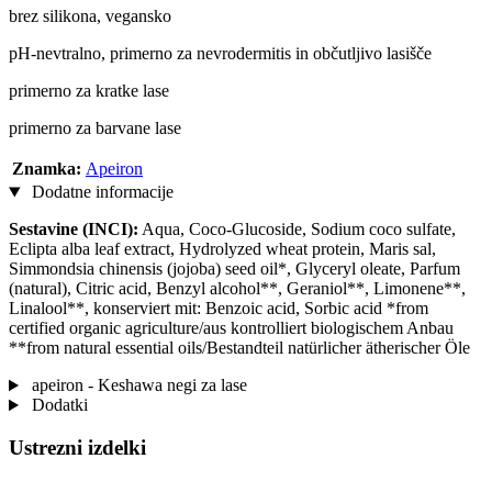
brez silikona, vegansko
pH-nevtralno, primerno za nevrodermitis in občutljivo lasišče
primerno za kratke lase
primerno za barvane lase
Znamka:
Apeiron
Dodatne informacije
Sestavine (INCI):
Aqua, Coco-Glucoside, Sodium coco sulfate,
Eclipta alba leaf extract, Hydrolyzed wheat protein, Maris sal,
Simmondsia chinensis (jojoba) seed oil*, Glyceryl oleate, Parfum
(natural), Citric acid, Benzyl alcohol**, Geraniol**, Limonene**,
Linalool**, konserviert mit: Benzoic acid, Sorbic acid *from
certified organic agriculture/aus kontrolliert biologischem Anbau
**from natural essential oils/Bestandteil natürlicher ätherischer Öle
apeiron - Keshawa negi za lase
Dodatki
Ustrezni izdelki