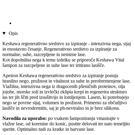
Opis
Keshawa regenerativno sredstvo za izpiranje - intenzivna nega, sijaj
in enostavno česanje. Regenerativno sredstvo za izpiranje za
normalne, suhe, razcepljene in nemirne lase.
Kot dopolnilna nega k temu izdelku se priporoča Keshawa Vital
šampon za razcpeljene in suhe lase ter iritirano lasišče.
Apeiron Keshawa regenerativno sredstvo za izpiranje ponuja
hranilno nego, prožnost in vitalnost za suhe in preobremenjene lase.
Vlažilna, intenzivna nega iz dragocenih pšeničnih proteinov, olja
jojobe, morske soli in izvlečki eklipta krepi in regenerira strukturo
las ter jih ščiti pred izsušitvijo in lomljenjem. Lasem, ki potrebujejo
nego se povrne sijaj, volumen in prožnost. Primerno za občutljivo
lasišče in nevrodermitis, saj je ph-nevtralno in je brez silikona.
Navodila za uporabo:
po vsakem šamponiranju vmasirajte v
vlažne lase, od korenine do konic, pustite delovati ter nato temeljito
sperite. Optimalno tudi za kratke in barvane lase.