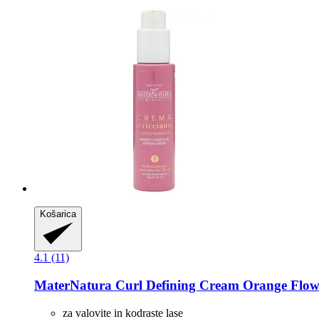
Košarica
4.1 (11)
MaterNatura
Curl Defining Cream Orange Flowe
za valovite in kodraste lase