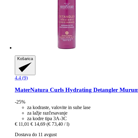
Košarica
4.4 (9)
MaterNatura
Curls Hydrating Detangler Murum
-25%
za kodraste, valovite in suhe lase
za lažje razčesavanje
za kodre tipa 3A-3C
€ 11,01
€ 14,69
(€ 73,40 / l)
Dostava do 11 avgust