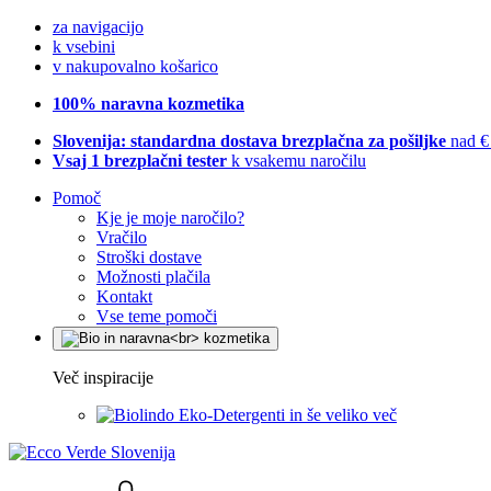
za navigacijo
k vsebini
v nakupovalno košarico
100% naravna kozmetika
Slovenija: standardna dostava brezplačna za pošiljke
nad €
Vsaj 1 brezplačni tester
k vsakemu naročilu
Pomoč
Kje je moje naročilo?
Vračilo
Stroški dostave
Možnosti plačila
Kontakt
Vse teme pomoči
Več inspiracije
Eko-Detergenti in še veliko več