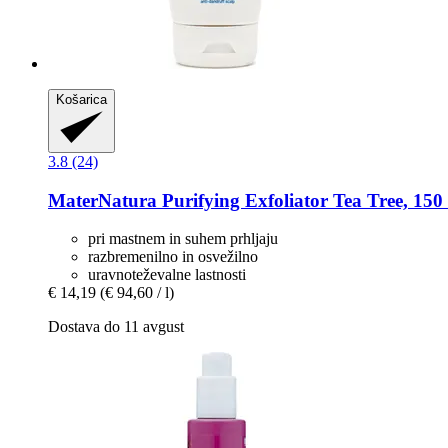
Košarica
3.8 (24)
MaterNatura
Purifying Exfoliator Tea Tree, 150
pri mastnem in suhem prhljaju
razbremenilno in osvežilno
uravnoteževalne lastnosti
€ 14,19
(€ 94,60 / l)
Dostava do 11 avgust