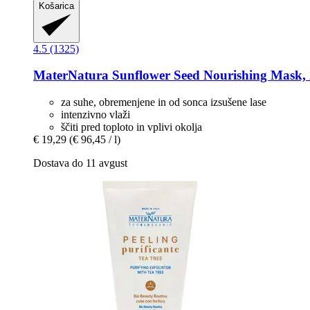
Košarica
4.5 (1325)
MaterNatura
Sunflower Seed Nourishing Mask,
za suhe, obremenjene in od sonca izsušene lase
intenzivno vlaži
ščiti pred toploto in vplivi okolja
€ 19,29
(€ 96,45 / l)
Dostava do 11 avgust