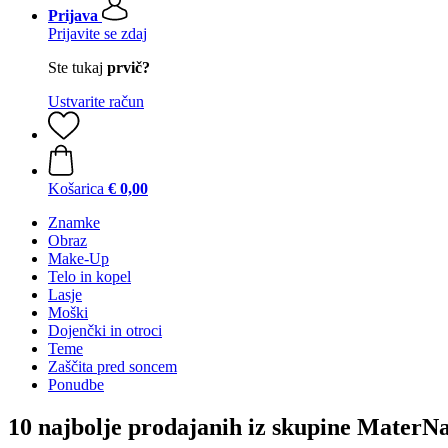
Prijava
Prijavite se zdaj
Ste tukaj
prvič?
Ustvarite račun
Košarica
€ 0,00
Znamke
Obraz
Make-Up
Telo in kopel
Lasje
Moški
Dojenčki in otroci
Teme
Zaščita pred soncem
Ponudbe
10 najbolje prodajanih iz skupine MaterN