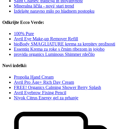
Saint Charles: tradicija in inovativnost
Mineralna ličila - novi/ stari trend
Izdelajte naravno milo po hladnem postopku
Odkrijte Ecco Verde:
100% Pure
Avril Eye Make-up Remover Refill
bioBody SMAGLIATURE krema za krepitev prožnosti
Essentiq Krema za roke s črnim ribezom in jojobo
provida organics Luminous Shimmer rdečilo
Novi izdelki:
Propolia Hand Cream
Avril Pro Âge+ Rich Day Cream
FREE! Organics Calming Shower Berry Splash
Avril Eyebrow Fixing Pencil
Niyok Citrus Energy gel za prhanje