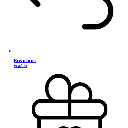
Brezplačno
vračilo