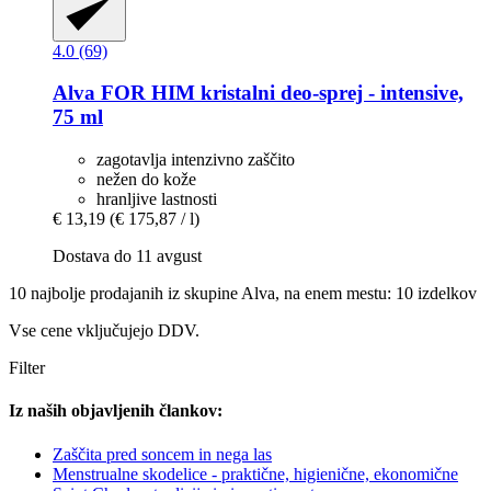
4.0 (69)
Alva
FOR HIM kristalni deo-​sprej -​ intensive,
75 ml
zagotavlja intenzivno zaščito
nežen do kože
hranljive lastnosti
€ 13,19
(€ 175,87 / l)
Dostava do 11 avgust
10 najbolje prodajanih iz skupine Alva, na enem mestu: 10 izdelkov
Vse cene vključujejo DDV.
Filter
Iz naših objavljenih člankov:
Zaščita pred soncem in nega las
Menstrualne skodelice - praktične, higienične, ekonomične