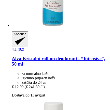
Košarica
4.1 (82)
Alva
Kristalni roll-​on deodorant -​ “Intensive”,
50 ml
za normalno kožo
izjemno prijazen koži
zaščita do 24 ur
€ 12,09
(€ 241,80 / l)
Dostava do 11 avgust