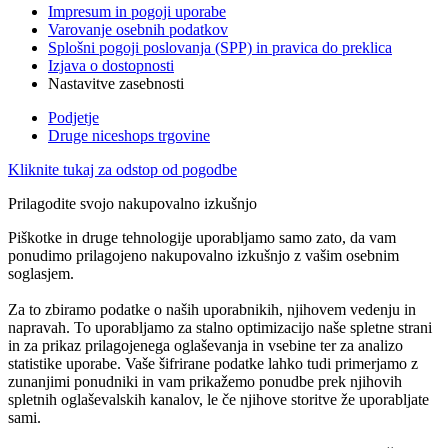
Impresum in pogoji uporabe
Varovanje osebnih podatkov
Splošni pogoji poslovanja (SPP) in pravica do preklica
Izjava o dostopnosti
Nastavitve zasebnosti
Podjetje
Druge niceshops trgovine
Kliknite tukaj za odstop od pogodbe
Prilagodite svojo nakupovalno izkušnjo
Piškotke in druge tehnologije uporabljamo samo zato, da vam
ponudimo prilagojeno nakupovalno izkušnjo z vašim osebnim
soglasjem.
Za to zbiramo podatke o naših uporabnikih, njihovem vedenju in
napravah. To uporabljamo za stalno optimizacijo naše spletne strani
in za prikaz prilagojenega oglaševanja in vsebine ter za analizo
statistike uporabe. Vaše šifrirane podatke lahko tudi primerjamo z
zunanjimi ponudniki in vam prikažemo ponudbe prek njihovih
spletnih oglaševalskih kanalov, le če njihove storitve že uporabljate
sami.