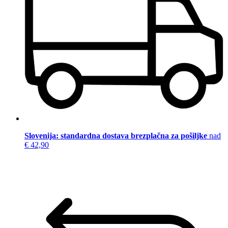
Slovenija: standardna dostava brezplačna za pošiljke
nad
€ 42,90