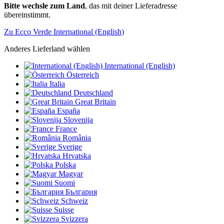
Bitte wechsle zum Land
, das mit deiner Lieferadresse
übereinstimmt.
Zu Ecco Verde International (English)
Anderes Lieferland wählen
International (English)
Österreich
Italia
Deutschland
Great Britain
España
Slovenija
France
România
Sverige
Hrvatska
Polska
Magyar
Suomi
България
Schweiz
Suisse
Svizzera