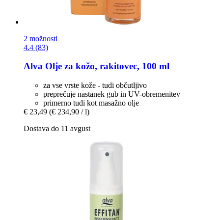
2 možnosti
4.4 (83)
Alva
Olje za kožo, rakitovec, 100 ml
za vse vrste kože - tudi občutljivo
preprečuje nastanek gub in UV-obremenitev
primerno tudi kot masažno olje
€ 23,49
(€ 234,90 / l)
Dostava do 11 avgust