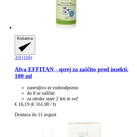
Košarica
3.9 (116)
Alva
EFFITAN -​ sprej za zaščito pred insekti,
100 ml
zanesljivo in vodoodporno
do 8 ur zaščite
za otroke stare 2 leti in več
€ 16,19
(€ 161,90 / l)
Dostava do 11 avgust