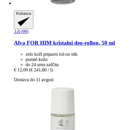
Košarica
3.8 (99)
Alva
FOR HIM kristalni deo-​rollon, 50 ml
zelo koži prijazen rol-on stik
pomiri kožo
do 24 urna zaščita
€ 12,09
(€ 241,80 / l)
Dostava do 11 avgust