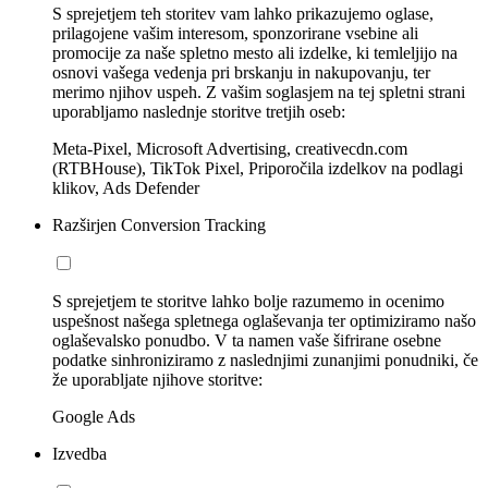
S sprejetjem teh storitev vam lahko prikazujemo oglase,
prilagojene vašim interesom, sponzorirane vsebine ali
promocije za naše spletno mesto ali izdelke, ki temleljijo na
osnovi vašega vedenja pri brskanju in nakupovanju, ter
merimo njihov uspeh. Z vašim soglasjem na tej spletni strani
uporabljamo naslednje storitve tretjih oseb:
Meta-Pixel, Microsoft Advertising, creativecdn.com
(RTBHouse), TikTok Pixel, Priporočila izdelkov na podlagi
klikov, Ads Defender
Razširjen Conversion Tracking
S sprejetjem te storitve lahko bolje razumemo in ocenimo
uspešnost našega spletnega oglaševanja ter optimiziramo našo
oglaševalsko ponudbo. V ta namen vaše šifrirane osebne
podatke sinhroniziramo z naslednjimi zunanjimi ponudniki, če
že uporabljate njihove storitve:
Google Ads
Izvedba