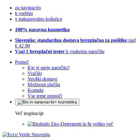
za navigacijo
k vsebini
v nakupovalno košarico
100% naravna kozmetika
Slovenija: standardna dostava brezplačna za pošiljke
nad
€ 42,90
Vsaj 1 brezplačni tester
k vsakemu naročilu
Pomoč
Kje je moje naročilo?
Vračilo
Stroški dostave
Možnosti plačila
Kontakt
Vse teme pomoči
Več inspiracije
Eko-Detergenti in še veliko več