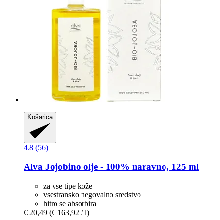
Košarica
4.8 (56)
Alva
Jojobino olje -​ 100% naravno, 125 ml
za vse tipe kože
vsestransko negovalno sredstvo
hitro se absorbira
€ 20,49
(€ 163,92 / l)