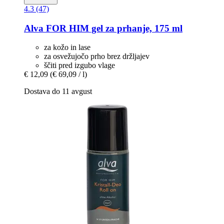
4.3 (47)
Alva
FOR HIM gel za prhanje, 175 ml
za kožo in lase
za osvežujočo prho brez držljajev
ščiti pred izgubo vlage
€ 12,09
(€ 69,09 / l)
Dostava do 11 avgust