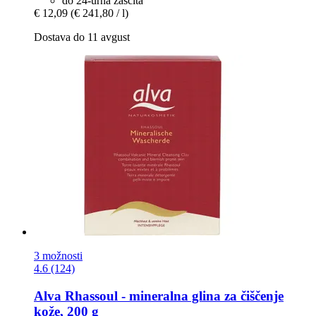
do 24-urna zaščita
€ 12,09
(€ 241,80 / l)
Dostava do 11 avgust
3 možnosti
4.6 (124)
Alva
Rhassoul -​ mineralna glina za čiščenje
kože, 200 g