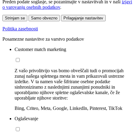
Preden podate soglasje, se pozanimajte v nastavitvah in v naši
izjavi
o varovanju osebnih podatkov
.
Strinjam se
Samo obvezno
Prilagajanje nastavitev
Politika zasebnosti
Posamezne nastavitve za varstvo podatkov
Customer match marketing
Z vašo privolitvijo vas bomo obveščali tudi o promocijah
zunaj našega spletnega mesta in vam prikazovali ustrezne
izdelke. V ta namen vaše šifrirane osebne podatke
sinhroniziramo z naslednjimi zunanjimi ponudniki in
uporabljamo njihove spletne oglaševalske kanale, če že
uporabljate njihove storitve:
Bing, Criteo, Meta, Google, LinkedIn, Pinterest, TikTok
Oglaševanje