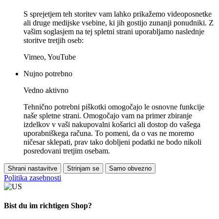
S sprejetjem teh storitev vam lahko prikažemo videoposnetke
ali druge medijske vsebine, ki jih gostijo zunanji ponudniki. Z
vašim soglasjem na tej spletni strani uporabljamo naslednje
storitve tretjih oseb:
Vimeo, YouTube
Nujno potrebno
Vedno aktivno
Tehnično potrebni piškotki omogočajo le osnovne funkcije
naše spletne strani. Omogočajo vam na primer zbiranje
izdelkov v vaši nakupovalni košarici ali dostop do vašega
uporabniškega računa. To pomeni, da o vas ne moremo
ničesar sklepati, prav tako dobljeni podatki ne bodo nikoli
posredovani tretjim osebam.
Shrani nastavitve
Strinjam se
Samo obvezno
Politika zasebnosti
Bist du im richtigen Shop?