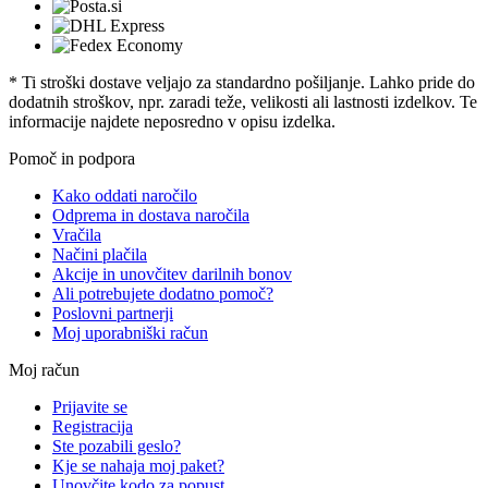
* Ti stroški dostave veljajo za standardno pošiljanje. Lahko pride do
dodatnih stroškov, npr. zaradi teže, velikosti ali lastnosti izdelkov. Te
informacije najdete neposredno v opisu izdelka.
Pomoč in podpora
Kako oddati naročilo
Odprema in dostava naročila
Vračila
Načini plačila
Akcije in unovčitev darilnih bonov
Ali potrebujete dodatno pomoč?
Poslovni partnerji
Moj uporabniški račun
Moj račun
Prijavite se
Registracija
Ste pozabili geslo?
Kje se nahaja moj paket?
Unovčite kodo za popust