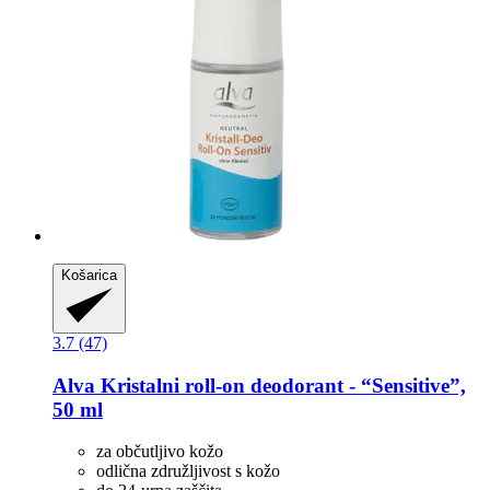
Košarica
3.7 (47)
Alva
Kristalni roll-​on deodorant -​ “Sensitive”,
50 ml
za občutljivo kožo
odlična združljivost s kožo