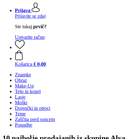
Prijava
Prijavite se zdaj
Ste tukaj
prvič?
Ustvarite račun
Košarica
€ 0,00
Znamke
Obraz
Make-Up
Telo in kopel
Lasje
Moški
Dojenčki in otroci
Teme
Zaščita pred soncem
Ponudbe
10 najbolje prodajanih iz skupine Alva,